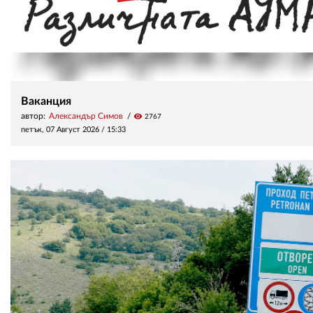
Ваканция
автор:
Александър Симов
visibility
2767
петък, 07 Август 2026 /
15:33