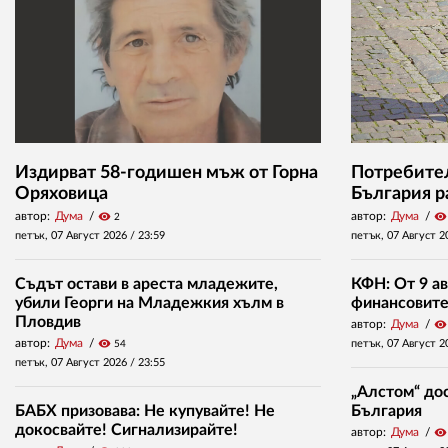
Издирват 58-годишен мъж от Горна
Потребител
Оряховица
България р
автор:
Дума
visibility
автор:
Дума
visibility
2
петък, 07 Август 2026 /
23:59
петък, 07 Август 2
Съдът остави в ареста младежите,
КФН: От 9 ав
убили Георги на Младежкия хълм в
финансовите 
Пловдив
автор:
Дума
visibility
автор:
Дума
visibility
петък, 07 Август 2
54
петък, 07 Август 2026 /
23:55
„Алстом“ дос
БАБХ призовава: Не купувайте! Не
България
докосвайте! Сигнализирайте!
автор:
Дума
visibility