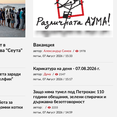
т в
Ваканция
ва "Сеута"
автор:
Александър Симов
visibility
1978
петък, 07 Август 2026 /
15:33
Карикатура на деня - 07.08.2026 г.
ета заради
автор:
Дума
visibility
2147
елфин“
петък, 07 Август 2026 /
15:17
Защо няма тунел под Петрохан: 110
години обещания, зелени спирачки и
държавна безотговорност
ота за
домни котки
автор:
visibility
2233
петък, 07 Август 2026 /
14:59