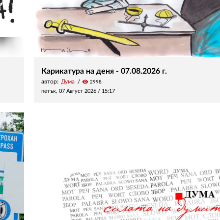
Карикатура на деня - 07.08.2026 г.
автор:
Дума
visibility
2998
петък, 07 Август 2026 /
15:17