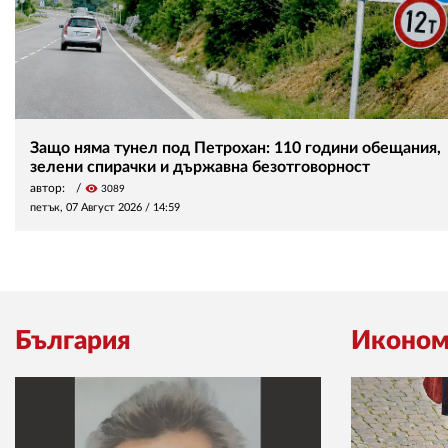
Защо няма тунел под Петрохан: 110 години обещания,
зелени спирачки и държавна безотговорност
автор:
visibility
3089
петък, 07 Август 2026 /
14:59
България
Иконом