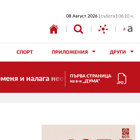
НАЧАЛО
08 Август 2026
събота
06:10 ч.
БЪЛГАРИЯ
ИКОНОМИКА
ИЗБОРИ
СПОРТ
ПРИЛОЖЕНИЯ
ДРУГИ
СВЯТ
ОБЩЕСТВО
ПЪРВА СТРАНИЦА
 и налага необходимостта от трансформ
на в-к „ДУМА“
КУЛТУРА
ЖИВОТ
СПОРТ
ПРИЛОЖЕНИЯ
ДРУГИ