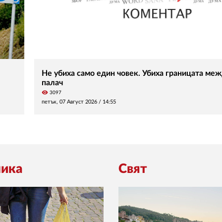
Не убиха само един човек. Убиха границата меж
палач
visibility
3097
петък, 07 Август 2026 /
14:55
ика
Свят