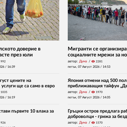
ското доверие в
Мигранти се организира
асте през юли
социалните мрежи за но
автор:
Дума
visibility
992
2281
026 /
16:39
петък, 07 Август 2026 /
14:53
густ цените на
Япония отмени над 500 пол
услуги ще са само в евро
приближаващия тайфун „Д
автор:
Дума
visibility
1035
1970
026 /
16:19
петък, 07 Август 2026 /
14:05
тави първите 10 влака за
Гръцки остров предлага раб
доброволци - грижа за без
автор:
Дума
visibility
926
1570