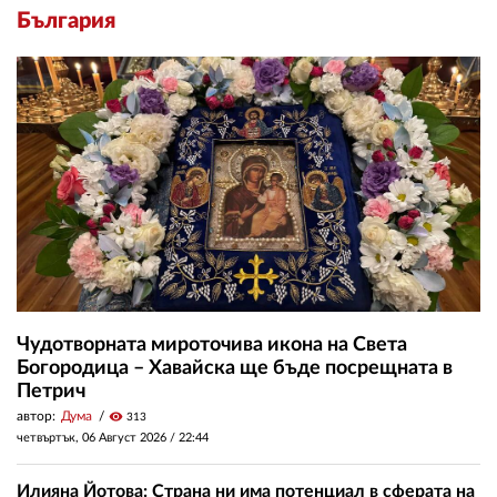
България
Чудотворната мироточива икона на Света
Богородица – Хавайска ще бъде посрещната в
Петрич
автор:
Дума
visibility
313
четвъртък, 06 Август 2026 /
22:44
Илияна Йотова: Страна ни има потенциал в сферата на