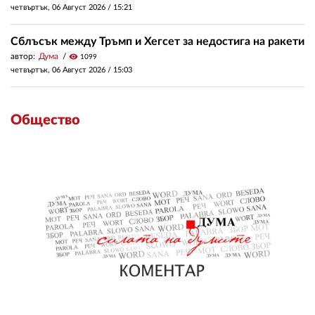
четвъртък, 06 Август 2026 /
15:21
Сблъсък между Тръмп и Хегсет за недостига на ракети
автор:
Дума
visibility
1099
четвъртък, 06 Август 2026 /
15:03
Общество