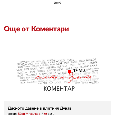
Error9
Още от Коментари
Дясното давене в плиткия Дунав
автор:
Юри Михалков
visibility
1259