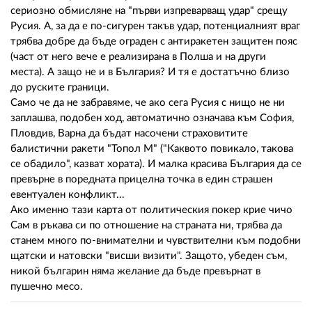
02 975 20 35
сериозно обмисляне на "първи изпреварващ удар" срещу
Русия. А, за да е по-сигурен такъв удар, потенциалният враг
трябва добре да бъде ограден с антиракетен защитен пояс
(част от него вече е реализирана в Полша и на други
места). А защо не и в България? И тя е достатъчно близо
до руските граници.
Само че да не забравяме, че ако сега Русия с нищо не ни
заплашва, подобен ход, автоматично означава към София,
Пловдив, Варна да бъдат насочени страховитите
балистични ракети "Топол М" ("Каквото повикало, такова
се обадило", казват хората). И малка красива България да се
превърне в поредната прицелна точка в един страшен
евентуален конфликт...
Ако именно тази карта от политическия покер крие чичо
Сам в ръкава си по отношение на страната ни, трябва да
станем много по-внимателни и чувствителни към подобни
щатски и натовски "висши визити". Защото, убеден съм,
никой българин няма желание да бъде превърнат в
пушечно месо.