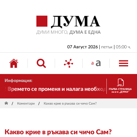
НАЧАЛО
БЪЛГАРИЯ
ИКОНОМИКА
ИЗБОРИ
07 Август 2026
петък
05:00 ч.
СВЯТ
ОБЩЕСТВО
Информация:
КУЛТУРА
! Времето се променя и налага необходимостта от т
ПЪРВА СТРАНИЦА
на в-к „ДУМА“
ЖИВОТ
Коментари
Какво крие в ръкава си чичо Сам?
СПОРТ
ПРИЛОЖЕНИЯ
Какво крие в ръкава си чичо Сам?
ДРУГИ