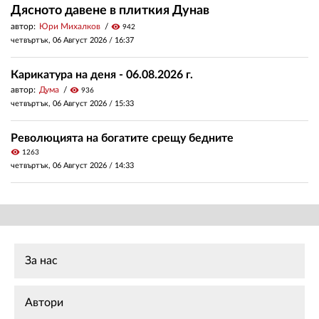
Дясното давене в плиткия Дунав
автор:
Юри Михалков
visibility
942
четвъртък, 06 Август 2026 /
16:37
Карикатура на деня - 06.08.2026 г.
автор:
Дума
visibility
936
четвъртък, 06 Август 2026 /
15:33
Революцията на богатите срещу бедните
visibility
1263
четвъртък, 06 Август 2026 /
14:33
За нас
Автори