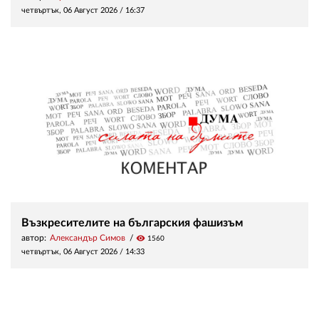
четвъртък, 06 Август 2026 /
16:37
Възкресителите на българския фашизъм
автор:
Александър Симов
visibility
1560
четвъртък, 06 Август 2026 /
14:33