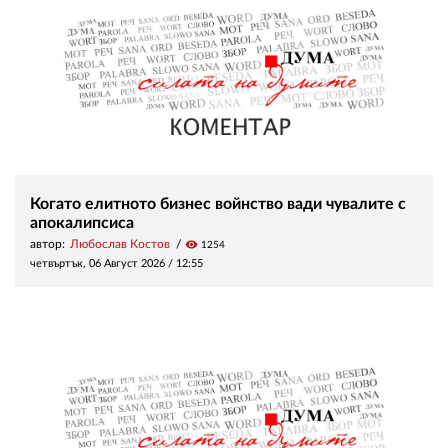
Когато елитното бизнес войнство вади чувалите с
апокалипсиса
автор:
Любослав Костов
visibility
1254
четвъртък, 06 Август 2026 /
12:55