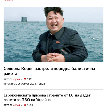
Северна Корея изстреля поредна балистична
ракета
автор:
Дума
visibility
997
четвъртък, 06 Август 2026 /
15:23
Еврокомисията призова страните от ЕС да дадат
ракети за ПВО на Украйна
автор:
Дума
visibility
1053