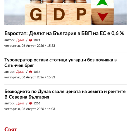
Евростат: Делът на България в БВП на ЕС е 0,6 %
автор:
Дума
visibility
1071
четвъртък, 06 Август 2026 /
15:33
Туроператор остави стотици унгарци без почивка в
Слънчев бряг
автор:
Дума
visibility
1084
четвъртък, 06 Август 2026 /
15:33
Безводието по Дунав сваля цената на земята и рентите
В Северна България
автор:
Дума
visibility
1205
четвъртък, 06 Август 2026 /
14:03
Свят