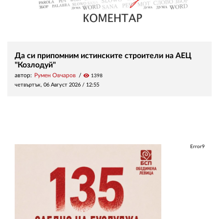
Да си припомним истинските строители на АЕЦ
"Козлодуй"
автор:
Румен Овчаров
visibility
1398
четвъртък, 06 Август 2026 /
12:55
Error9