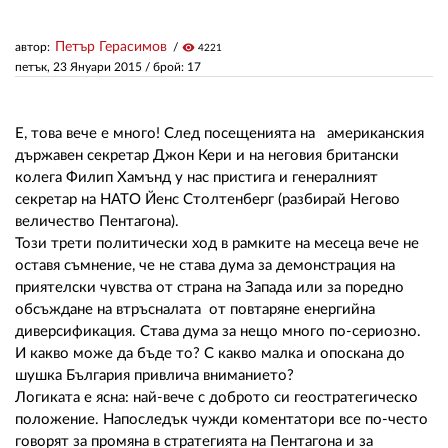
Петър Герасимов
автор:
visibility
4221
ЗА НАС
петък, 23 Януари 2015
/ брой: 17
АВТОРИ
РЕДАКЦИЯ
Е, това вече е много! След посещенията на американския
държавен секретар Джон Кери и на неговия британски
КОНТАКТИ
колега Филип Хамънд у нас пристига и генералният
секретар на НАТО Йенс Столтенберг (разбирай Негово
РЕКЛАМА
величество Пентагона).
Този трети политически ход в рамките на месеца вече не
АБОНАМЕНТ
оставя съмнение, че не става дума за демонстрация на
приятелски чувства от страна на Запада или за поредно
УСЛОВИЯ ЗА ПОЛЗВАНЕ
обсъждане на втръсналата от повтаряне енергийна
диверсификация. Става дума за нещо много по-сериозно.
ПОЛИТИКА ЗА БИСКВИТКИТЕ
И какво може да бъде то? С какво малка и опоскана до
ПОЛИТИКАТА ЗА
шушка България привлича вниманието?
ПОВЕРИТЕЛНОСТ
Логиката е ясна: най-вече с доброто си геостратегическо
положение. Напоследък чужди коментатори все по-често
говорят за промяна в стратегията на Пентагона и за