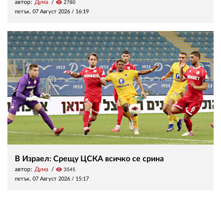
автор:
Дума
visibility
2780
петък, 07 Август 2026 /
16:19
В Израел: Срещу ЦСКА всичко се срина
автор:
Дума
visibility
3545
петък, 07 Август 2026 /
15:17