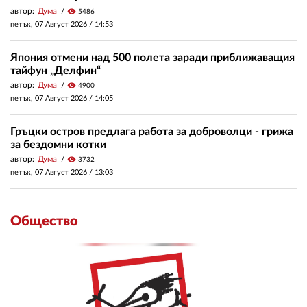
автор:
Дума
visibility
5486
петък, 07 Август 2026 /
14:53
Япония отмени над 500 полета заради приближаващия
тайфун „Делфин“
автор:
Дума
visibility
4900
петък, 07 Август 2026 /
14:05
Гръцки остров предлага работа за доброволци - грижа
за бездомни котки
автор:
Дума
visibility
3732
петък, 07 Август 2026 /
13:03
Общество