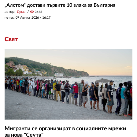
„Алстом“ достави първите 10 влака за България
автор:
Дума
visibility
3648
петък, 07 Август 2026 /
16:17
Свят
Мигранти се организират в социалните мрежи
за нова "Сеута"