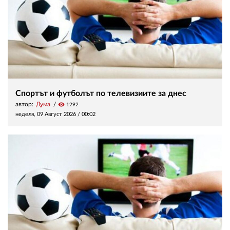
Спортът и футболът по телевизиите за днес
автор:
Дума
visibility
1292
неделя, 09 Август 2026 /
00:02