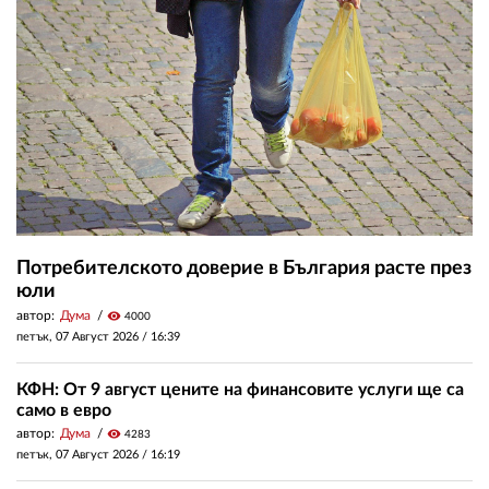
Потребителското доверие в България расте през
юли
автор:
Дума
visibility
4000
петък, 07 Август 2026 /
16:39
КФН: От 9 август цените на финансовите услуги ще са
само в евро
автор:
Дума
visibility
4283
петък, 07 Август 2026 /
16:19