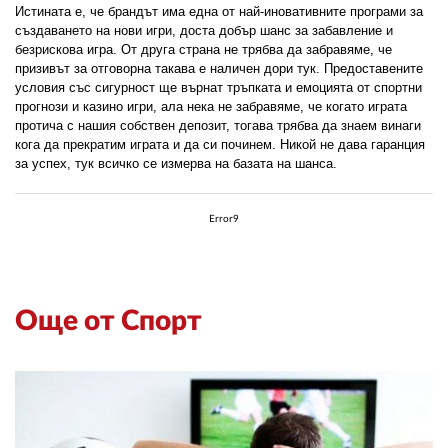
Истината е, че брандът има една от най-иновативните програми за 
създаването на нови игри, доста добър шанс за забавление и 
безрискова игра. От друга страна не трябва да забравяме, че 
призивът за отговорна такава е наличен дори тук. Предоставените 
условия със сигурност ще върнат тръпката и емоцията от спортни 
прогнози и казино игри, ала нека не забравяме, че когато играта 
протича с нашия собствен депозит, тогава трябва да знаем винаги 
кога да прекратим играта и да си починем. Никой не дава гаранция 
за успех, тук всичко се измерва на базата на шанса. 
Error9
Още от Спорт