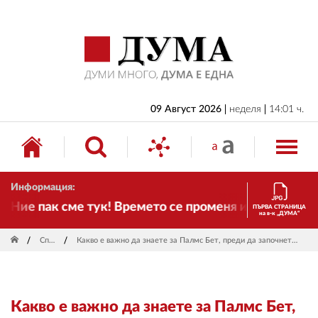
НАЧАЛО
БЪЛГАРИЯ
ИКОНОМИКА
ИЗБОРИ
09 Август 2026
неделя
14:01 ч.
СВЯТ
ОБЩЕСТВО
Информация:
КУЛТУРА
ие пак сме тук! Времето се променя и налага необх
ПЪРВА СТРАНИЦА
на в-к „ДУМА“
ЖИВОТ
Спорт
Какво е важно да знаете за Палмс Бет, преди да започнете да залагате там?
СПОРТ
ПРИЛОЖЕНИЯ
Какво е важно да знаете за Палмс Бет,
ДРУГИ