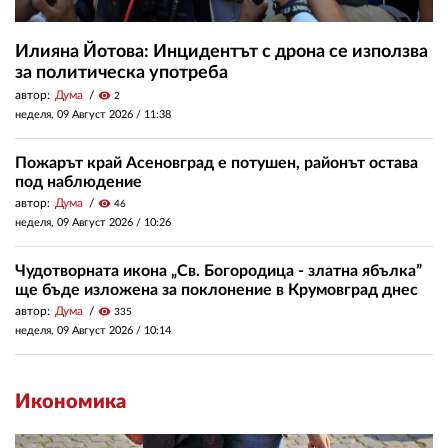
Илияна Йотова: Инцидентът с дрона се използва
за политическа употреба
автор:
Дума
visibility
2
неделя, 09 Август 2026 /
11:38
Пожарът край Асеновград е потушен, районът остава
под наблюдение
автор:
Дума
visibility
46
неделя, 09 Август 2026 /
10:26
Чудотворната икона „Св. Богородица - златна ябълка”
ще бъде изложена за поклонение в Крумовград днес
автор:
Дума
visibility
335
неделя, 09 Август 2026 /
10:14
Икономика