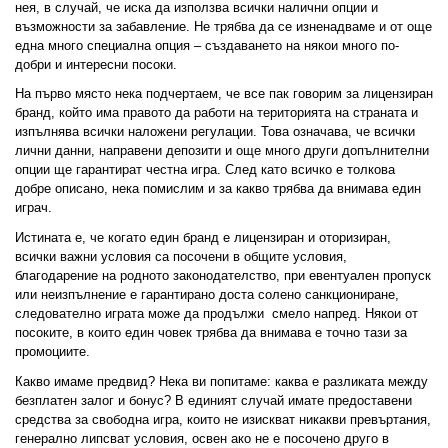
02 975 20 35
нея, в случай, че иска да използва всички налични опции и 
възможности за забавление. Не трябва да се изненадваме и от още 
една много специална опция – създаването на някои много по-
добри и интересни посоки. 
На първо място нека подчертаем, че все пак говорим за лицензиран 
бранд, който има правото да работи на територията на страната и 
изпълнява всички наложени регулации. Това означава, че всички 
лични данни, направени депозити и още много други допълнителни 
опции ще гарантират честна игра. След като всичко е толкова 
добре описано, нека помислим и за какво трябва да внимава един 
играч. 
Истината е, че когато един бранд е лицензиран и оторизиран, 
всички важни условия са посочени в общите условия, 
благодарение на родното законодателство, при евентуален пропуск 
или неизпълнение е гарантирано доста солено санкциониране, 
следователно играта може да продължи  смело напред. Някои от 
посоките, в които един човек трябва да внимава е точно тази за 
промоциите. 
Какво имаме предвид? Нека ви попитаме: каква е разликата между 
безплатен залог и бонус? В единият случай имате предоставени 
средства за свободна игра, които не изискват никакви превъртания, 
генерално липсват условия, освен ако не е посочено друго в 