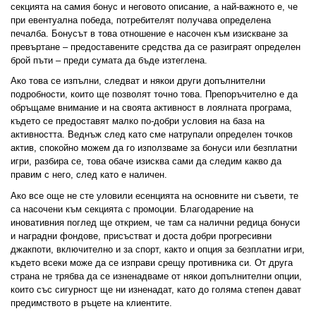
секцията на самия бонус и неговото описание, а най-важното е, че 
при евентуална победа, потребителят получава определена 
печалба. Бонусът в това отношение е насочен към изискване за 
превъртане – предоставените средства да се разиграят определен 
брой пъти – преди сумата да бъде изтеглена. 
Ако това се изпълни, следват и някои други допълнителни 
подробности, които ще позволят точно това. Препоръчително е да 
обръщаме внимание и на своята активност в лоялната програма, 
където се предоставят малко по-добри условия на база на 
активността. Веднъж след като сме натрупали определен точков 
актив, спокойно можем да го използваме за бонуси или безплатни 
игри, разбира се, това обаче изисква сами да следим какво да 
правим с него, след като е наличен. 
Ако все още не сте уловили есенцията на основните ни съвети, те 
са насочени към секцията с промоции. Благодарение на 
иновативния поглед ще открием, че там са налични редица бонуси 
и наградни фондове, присъстват и доста добри прогресивни 
джакпоти, включително и за спорт, както и опция за безплатни игри, 
където всеки може да се изправи срещу противника си. От друга 
страна не трябва да се изненадваме от някои допълнителни опции, 
които със сигурност ще ни изненадат, като до голяма степен дават 
предимството в ръцете на клиентите. 