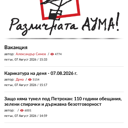
Ваканция
автор:
Александър Симов
visibility
4774
петък, 07 Август 2026 /
15:33
Карикатура на деня - 07.08.2026 г.
автор:
Дума
visibility
5154
петък, 07 Август 2026 /
15:17
Защо няма тунел под Петрохан: 110 години обещания,
зелени спирачки и държавна безотговорност
автор:
visibility
6001
петък, 07 Август 2026 /
14:59