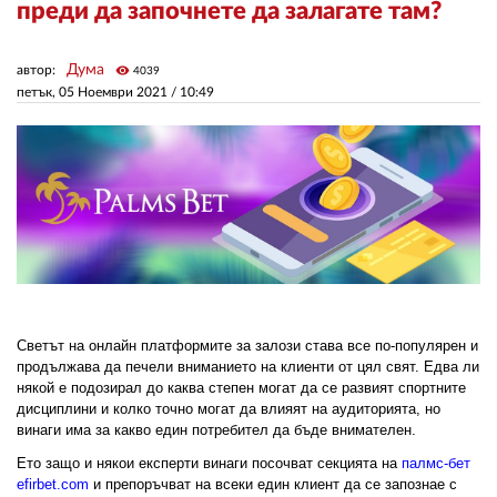
преди да започнете да залагате там?
ЗА НАС
Дума
автор:
visibility
4039
петък, 05 Ноември 2021 /
10:49
АВТОРИ
РЕДАКЦИЯ
КОНТАКТИ
РЕКЛАМА
АБОНАМЕНТ
УСЛОВИЯ ЗА ПОЛЗВАНЕ
Светът на онлайн платформите за залози става все по-популярен и 
продължава да печели вниманието на клиенти от цял свят. Едва ли 
ПОЛИТИКА ЗА БИСКВИТКИТЕ
някой е подозирал до каква степен могат да се развият спортните 
дисциплини и колко точно могат да влияят на аудиторията, но 
ПОЛИТИКАТА ЗА
винаги има за какво един потребител да бъде внимателен. 
ПОВЕРИТЕЛНОСТ
Ето защо и някои експерти винаги посочват секцията на 
палмс-бет 
efirbet.com
и препоръчват на всеки един клиент да се запознае с 