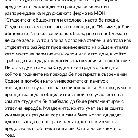
предпочитат жилищните сгради да се върнат на
разпореждане към държавната фирма на МОН
"Студентски общежития и столове", както бе преди.
Студентското мнение засега се свежда до "Искаме добри
общежития", но със сериозно обсъждане на проблема те
не са се заели. А той опира в огромна степен и до това как
студентите разбират предназначението на общежитията -
като място за перманентен купон или като дом, в който
трябва да си съдадат условия за занимания и спокойствие.
Не става дума само за Студентския град в столицата,
който в годините на прехода бе превърнат в съвременен
Содом и погубен като университетски кампус с
очевидното съучастие на различни власти. А става дума по
принцип за реда в общежитията, който с участието на
самите студенти би трябвало да бъде регламентиран с
отделна наредба. Младежите, които учат във висшите
училища, са разумни хора и сами биха могли да дадат
идеите как да се прекрати чалгата, която в момента
представляват общежитията им. Стига да се заемат с
това.