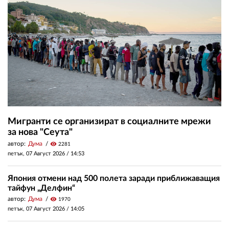
Мигранти се организират в социалните мрежи
за нова "Сеута"
автор:
Дума
visibility
2281
петък, 07 Август 2026 /
14:53
Япония отмени над 500 полета заради приближаващия
тайфун „Делфин“
автор:
Дума
visibility
1970
петък, 07 Август 2026 /
14:05