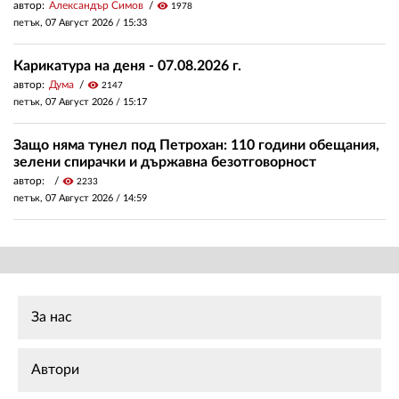
автор:
Александър Симов
visibility
1978
петък, 07 Август 2026 /
15:33
Карикатура на деня - 07.08.2026 г.
автор:
Дума
visibility
2147
петък, 07 Август 2026 /
15:17
Защо няма тунел под Петрохан: 110 години обещания,
зелени спирачки и държавна безотговорност
автор:
visibility
2233
петък, 07 Август 2026 /
14:59
За нас
Автори