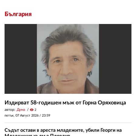
България
Издирват 58-годишен мъж от Горна Оряховица
автор:
Дума
visibility
2
петък, 07 Август 2026 /
23:59
Съдът остави в ареста младежите, убили Георги на
Младежкия хълм в Пловдив