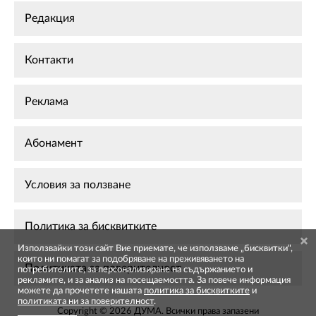
Редакция
Контакти
Реклама
Абонамент
Условия за ползване
Политика за бисквитките
Използвайки този сайт Вие приемате, че използваме „бисквитки",
които ни помагат за подобряване на преживяването на
Политиката за поверителност
потребителите, за персонализиране на съдържанието и
рекламите, и за анализ на посещаемостта. За повече информация
можете да прочетете нашата
политика за бисквитките
и
политиката ни за поверителност
.
Copyright © 2026 ДУМА. Всички права запазени