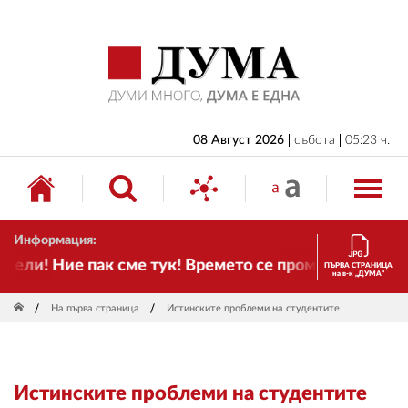
НАЧАЛО
БЪЛГАРИЯ
ИКОНОМИКА
ИЗБОРИ
08 Август 2026
събота
05:23 ч.
СВЯТ
ОБЩЕСТВО
Информация:
КУЛТУРА
ли! Ние пак сме тук! Времето се променя и налага 
ПЪРВА СТРАНИЦА
на в-к „ДУМА“
ЖИВОТ
На първа страница
Истинските проблеми на студентите
СПОРТ
ПРИЛОЖЕНИЯ
Истинските проблеми на студентите
ДРУГИ