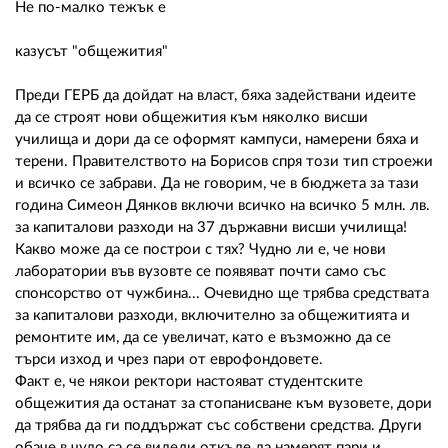
Не по-малко тежък е
казусът "общежития"
Преди ГЕРБ да дойдат на власт, бяха задействани идеите
да се строят нови общежития към няколко висши
училища и дори да се оформят кампуси, намерени бяха и
терени. Правителството на Борисов спря този тип строежи
и всичко се забрави. Да не говорим, че в бюджета за тази
година Симеон Дянков включи всичко на всичко 5 млн. лв.
за капиталови разходи на 37 държавни висши училища!
Какво може да се построи с тях? Чудно ли е, че нови
лаборатории във вузовте се появяват почти само със
спонсорство от чужбина... Очевидно ще трябва средствата
за капиталови разходи, включително за общежитията и
ремонтите им, да се увеличат, като е възможно да се
търси изход и чрез пари от еврофондовете.
Факт е, че някои ректори настояват студентските
общежития да останат за стопанисване към вузовете, дори
да трябва да ги поддържат със собствени средства. Други
обаче в чудо са се видели откъде да намерят пари и