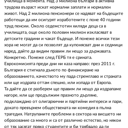
02 975 20 35
училища в момента. Над 3 милиона българи в активна
трудова възраст искат нормални заплати и нормален
живот. Над 2 милиона пенсионери се надяват на бъдещите
работещи да им осигурят изработените с поне 40 години
труд пенсии. Около седемстотин хиляди деца са в
училищата, още около половин милион изкласяват в
детските градини и чакат бъдеще. И понеже всички тези
хора не могат да си позволят да купонясват дни и седмици
наред, дайте да видим правим ли нещо за държавата.
Конкретно. Понеже след ГЕРБ тя е срината.
Еврокомисията преди дни ни каза направо: през 2011 г.
България е стигнала дъното по финансиране на
образованието, качеството му пада стремглаво и страната
или ще издрапа оттам спешно, или изпада от Европа.
Та дайте да се разберем ще правим ли нещо да издрапаме
нагоре, или ще продължим празното дърляне,
подклаждано от олигархични и партийни интереси и пари,
докато превърнем обществената ни комедия в пълна
трагедия. Натрупаните проблеми в сектора на висшето ни
образование са много и са от различно естество, но някои
от тях засягат пряко студентите и би трябвало да ги