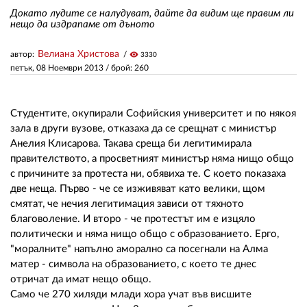
Докато лудите се налудуват, дайте да видим ще правим ли
нещо да издрапаме от дъното
ЗА НАС
Велиана Христова
автор:
visibility
3330
АВТОРИ
петък, 08 Ноември 2013
/ брой: 260
РЕДАКЦИЯ
Студентите, окупирали Софийския университет и по някоя
КОНТАКТИ
зала в други вузове, отказаха да се срещнат с министър
Анелия Клисарова. Такава среща би легитимирала
РЕКЛАМА
правителството, а просветният министър няма нищо общо
АБОНАМЕНТ
с причините за протеста ни, обявиха те. С което показаха
две неща. Първо - че се изживяват като велики, щом
УСЛОВИЯ ЗА ПОЛЗВАНЕ
смятат, че нечия легитимация зависи от тяхното
благоволение. И второ - че протестът им е изцяло
ПОЛИТИКА ЗА БИСКВИТКИТЕ
политически и няма нищо общо с образованието. Ерго,
"моралните" напълно аморално са посегнали на Алма
ПОЛИТИКАТА ЗА
матер - символа на образованието, с което те днес
ПОВЕРИТЕЛНОСТ
отричат да имат нещо общо.
Само че 270 хиляди млади хора учат във висшите