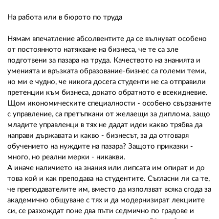
На работа или в бюрото по труда
Нямам впечатление абсолвентите да се вълнуват особено
от постоянното натякване на бизнеса, че те са зле
подготвени за пазара на труда. Качеството на знанията и
уменията и връзката образование-бизнес са големи теми,
но ми е чудно, че никога досега студенти не са отправили
претенции към бизнеса, докато обратното е всекидневие.
Щом икономическите специалности - особено свързаните
с управление, са претъпкани от желаещи за диплома, защо
младите управленци в тях не дадат идеи какво трябва да
направи държавата и какво - бизнесът, за да отговаря
обучението на нуждите на пазара? Защото приказки -
много, но реални мерки - никакви.
А иначе наличието на знания или липсата им опират и до
това кой и как преподава на студентите. Съгласни ли са те,
че преподавателите им, вместо да използват всяка сгода за
академично общуване с тях и да модернизират лекциите
си, се разхождат поне два пъти седмично по градове и