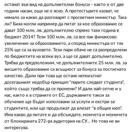
останат във вид на допълнителни бонуси - както е от две
години насам, още не е ясно. А протестърите казват, че
нямало за какво да разговарят с просветния министър. Така
ли? Биха могли например да питат за кое образование се
дават 100 млн. лв. допълнително спрямо тази година в
бюджет 2014? Тези 100 млн. лв. са все пак финансово
увеличение за образованието, а според министъра от тях
25% ще са за вузовете. Тези пари обаче не са разпределени
по бюджетите на всеки вуз, а ще се дават допълнително.
Трябва да предположим, че допълнителните 25 млн. лв. за
висшето образование са всъщност за бонуса за постигнато
качество. Дали при това ще остане непокътнат
досегашният недобър принцип "парите следват студента",
който също трябва да се промени? И дали най-сетне и у
нас, както е в страните от ЕС, държавните такси за
обучение ще бъдат използвани за услуги и екстри за
студентите, или ще продължат да влизат "в общия кюп".
Има какво да питате и да обсъждате, момчета и момичета
от блокираната 272-ра аудитория на СУ... Но това не ви
интересува.