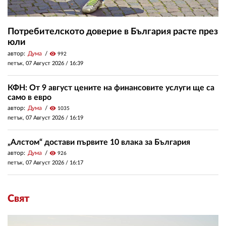
Потребителското доверие в България расте през
юли
автор:
Дума
visibility
992
петък, 07 Август 2026 /
16:39
КФН: От 9 август цените на финансовите услуги ще са
само в евро
автор:
Дума
visibility
1035
петък, 07 Август 2026 /
16:19
„Алстом“ достави първите 10 влака за България
автор:
Дума
visibility
926
петък, 07 Август 2026 /
16:17
Свят