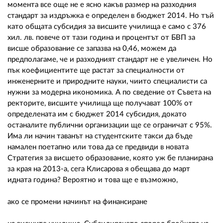
момента все още не е ясно какъв размер на разходния
стандарт за издръжка е определен в бюджет 2014. Но тъй
като общата субсидия за висшите училища е само с 376
хил. лв. повече от тази година и процентът от БВП за
висше образование се запазва на 0,46, можем да
предполагаме, че и разходният стандарт не е увеличен. Но
пък коефициентите ще растат за специалности от
инженерните и природните науки, чиито специалисти са
нужни за модерна икономика. А по сведение от Съвета на
ректорите, висшите училища ще получават 100% от
определената им с бюджет 2014 субсидия, докато
останалите публични организации ще се ограничат с 95%.
Има ли начин таванът на студентските такси да бъде
намален поетапно или това да се предвиди в новата
Стратегия за висшето образование, която уж бе планирана
за края на 2013-а, сега Клисарова я обещава до март
идната година? Вероятно и това ще е възможно,
ако се промени начинът на финансиране