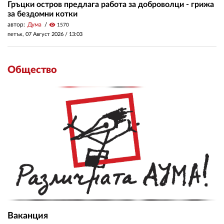
Гръцки остров предлага работа за доброволци - грижа
за бездомни котки
автор:
Дума
visibility
1570
петък, 07 Август 2026 /
13:03
Общество
Ваканция