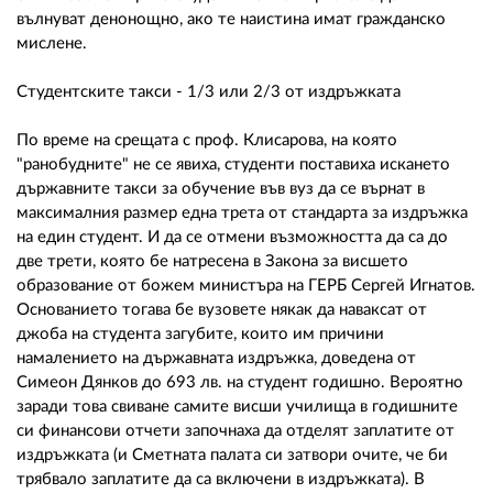
вълнуват денонощно, ако те наистина имат гражданско
мислене.
Студентските такси - 1/3 или 2/3 от издръжката
По време на срещата с проф. Клисарова, на която
"ранобудните" не се явиха, студенти поставиха искането
държавните такси за обучение във вуз да се върнат в
максималния размер една трета от стандарта за издръжка
на един студент. И да се отмени възможността да са до
две трети, която бе натресена в Закона за висшето
образование от божем министъра на ГЕРБ Сергей Игнатов.
Основанието тогава бе вузовете някак да наваксат от
джоба на студента загубите, които им причини
намалението на държавната издръжка, доведена от
Симеон Дянков до 693 лв. на студент годишно. Вероятно
заради това свиване самите висши училища в годишните
си финансови отчети започнаха да отделят заплатите от
издръжката (и Сметната палата си затвори очите, че би
трябвало заплатите да са включени в издръжката). В