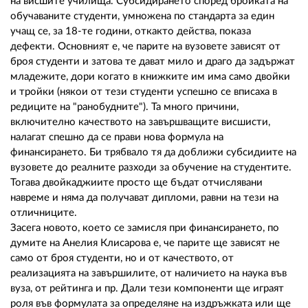
на висшите училища. Субсидирането според бройката на
обучаваните студенти, умножена по стандарта за един
учащ се, за 18-те години, откакто действа, показа
дефекти. Основният е, че парите на вузовете зависят от
броя студенти и затова те дават мило и драго да задържат
младежите, дори когато в книжките им има само двойки
и тройки (някои от тези студенти успешно се вписаха в
редиците на "ранобудните"). Та много причини,
включително качеството на завършващите висшисти,
налагат спешно да се прави нова формула на
финансирането. Би трябвало тя да доближи субсидиите на
вузовете до реалните разходи за обучение на студентите.
Тогава двойкаджиите просто ще бъдат отчислявани
навреме и няма да получават дипломи, равни на тези на
отличниците.
Засега новото, което се замисля при финансирането, по
думите на Анелия Клисарова е, че парите ще зависят не
само от броя студенти, но и от качеството, от
реализацията на завършилите, от наличието на наука във
вуза, от рейтинга и пр. Дали тези компоненти ще играят
роля във формулата за определяне на издръжката или ще