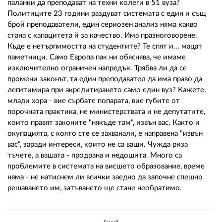
паланки да преподават на техни колеги в 51 вуза?
Политиците 23 години раздуват системата с един и същ
брой преподаватели, един сериозен анализ няма какво
стана с капацитета й за качество. Има празноговорене.
Къде е нетърпимостта на студентите? Те спят и... мацат
паметници. Само Европа пак ни обяснява, че имаме
изключително ограничен напредък. Трябва ли да се
промени законът, та един преподавател да има право да
легитимира при акредитирането само един вуз? Кажете,
млади хора - вие сърбате попарата, вие губите от
порочната практика, не министерствата и не депутатите,
които правят законите "някъде там", извън вас. Както и
окупацията, с която сте се захванали, е направена "извън
вас", заради интереси, които не са ваши. Чужда риза
тъчете, а вашата - продрана и недошита. Много са
проблемите в системата на висшето образование, време
няма - не натиснем ли всички заедно да започне спешно
решаването им, затъването ще стане необратимо.