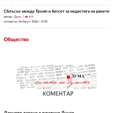
Сблъсък между Тръмп и Хегсет за недостига на ракети
автор:
Дума
visibility
975
четвъртък, 06 Август 2026 /
15:03
Общество