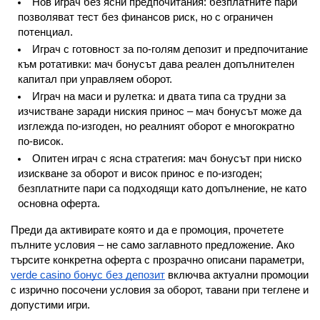
Нов играч без ясни предпочитания: безплатните пари 
позволяват тест без финансов риск, но с ограничен 
потенциал.
Играч с готовност за по-голям депозит и предпочитание 
към ротативки: мач бонусът дава реален допълнителен 
капитал при управляем оборот.
Играч на маси и рулетка: и двата типа са трудни за 
изчистване заради ниския принос – мач бонусът може да 
изглежда по-изгоден, но реалният оборот е многократно 
по-висок.
Опитен играч с ясна стратегия: мач бонусът при ниско 
изискване за оборот и висок принос е по-изгоден; 
безплатните пари са подходящи като допълнение, не като 
основна оферта.
Преди да активирате която и да е промоция, прочетете 
пълните условия – не само заглавното предложение. Ако 
търсите конкретна оферта с прозрачно описани параметри, 
verde casino бонус без депозит
 включва актуални промоции 
с изрично посочени условия за оборот, тавани при теглене и 
допустими игри.