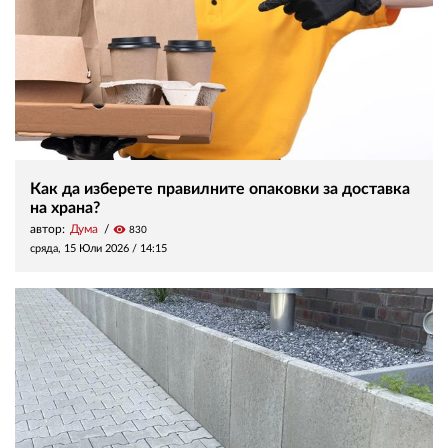
Как да изберете правилните опаковки за доставка
на храна?
автор:
Дума
visibility
830
сряда, 15 Юли 2026 /
14:15