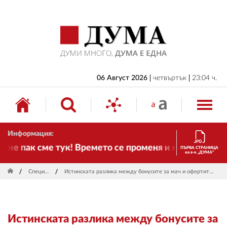
НАЧАЛО
БЪЛГАРИЯ
ИКОНОМИКА
ИЗБОРИ
06 Август 2026
четвъртък
23:04 ч.
СВЯТ
ОБЩЕСТВО
Информация:
КУЛТУРА
 пак сме тук! Времето се променя и налага необход
ПЪРВА СТРАНИЦА
на в-к „ДУМА“
ЖИВОТ
Специални
Истинската разлика между бонусите за мач и офертите за безплатни пари
СПОРТ
ПРИЛОЖЕНИЯ
Истинската разлика между бонусите за
ДРУГИ