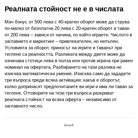
Реалната стойност не е в числата
Мач бонус от 500 лева с 40-кратен оборот може да струва 
по-малко от безплатни 20 лева с 20-кратен оборот и таван 
от 200 лева – зависи от начина, по който играете. Числото в 
заглавието е маркетинг – привлекателен, но непълен. 
Условията за оборот, приносът на игрите и таванът при 
теглене са реалността. Разликата между двете може да 
означава стотици лева в полза или против играча при равен 
номинал на офертата. Разбирането на тази разлика не 
изисква математически умения. Изисква само да зададете 
три въпроса преди всяка активация: какъв е оборотът, 
колко допринасят предпочитаните ви игри и има ли таван за 
теглене. Отговорите на тези три въпроса разкриват 
реалната стойност на всяка оферта – независимо от 
заглавното число.
Error9