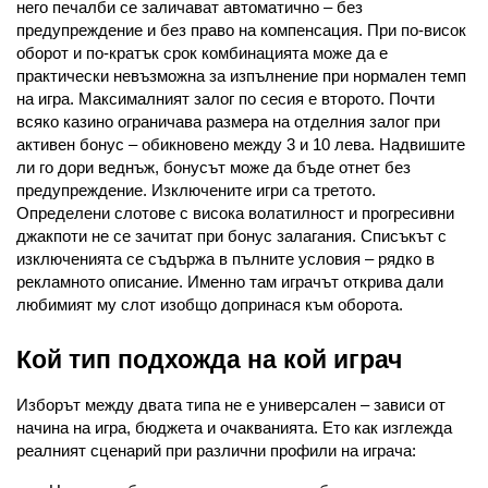
него печалби се заличават автоматично – без 
предупреждение и без право на компенсация. При по-висок 
оборот и по-кратък срок комбинацията може да е 
практически невъзможна за изпълнение при нормален темп 
на игра. Максималният залог по сесия е второто. Почти 
всяко казино ограничава размера на отделния залог при 
активен бонус – обикновено между 3 и 10 лева. Надвишите 
ли го дори веднъж, бонусът може да бъде отнет без 
предупреждение. Изключените игри са третото. 
Определени слотове с висока волатилност и прогресивни 
джакпоти не се зачитат при бонус залагания. Списъкът с 
изключенията се съдържа в пълните условия – рядко в 
рекламното описание. Именно там играчът открива дали 
любимият му слот изобщо допринася към оборота.
Кой тип подхожда на кой играч
Изборът между двата типа не е универсален – зависи от 
начина на игра, бюджета и очакванията. Ето как изглежда 
реалният сценарий при различни профили на играча: