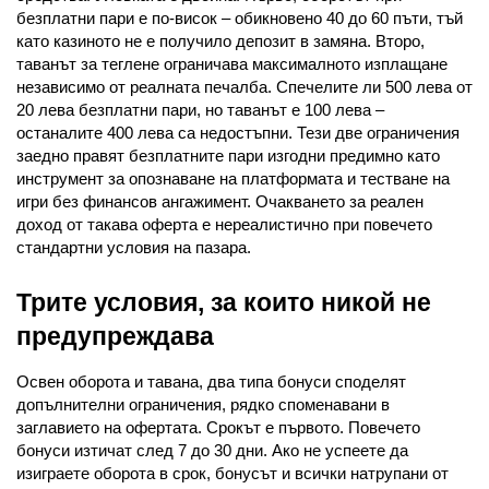
безплатни пари е по-висок – обикновено 40 до 60 пъти, тъй 
като казиното не е получило депозит в замяна. Второ, 
таванът за теглене ограничава максималното изплащане 
независимо от реалната печалба. Спечелите ли 500 лева от 
20 лева безплатни пари, но таванът е 100 лева – 
останалите 400 лева са недостъпни. Тези две ограничения 
заедно правят безплатните пари изгодни предимно като 
инструмент за опознаване на платформата и тестване на 
игри без финансов ангажимент. Очакването за реален 
доход от такава оферта е нереалистично при повечето 
стандартни условия на пазара.
Трите условия, за които никой не 
предупреждава
Освен оборота и тавана, два типа бонуси споделят 
допълнителни ограничения, рядко споменавани в 
заглавието на офертата. Срокът е първото. Повечето 
бонуси изтичат след 7 до 30 дни. Ако не успеете да 
изиграете оборота в срок, бонусът и всички натрупани от 