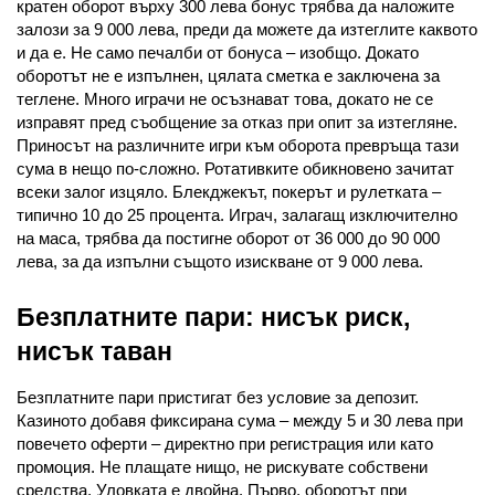
кратен оборот върху 300 лева бонус трябва да наложите 
залози за 9 000 лева, преди да можете да изтеглите каквото 
и да е. Не само печалби от бонуса – изобщо. Докато 
оборотът не е изпълнен, цялата сметка е заключена за 
теглене. Много играчи не осъзнават това, докато не се 
изправят пред съобщение за отказ при опит за изтегляне. 
Приносът на различните игри към оборота превръща тази 
сума в нещо по-сложно. Ротативките обикновено зачитат 
всеки залог изцяло. Блекджекът, покерът и рулетката – 
типично 10 до 25 процента. Играч, залагащ изключително 
на маса, трябва да постигне оборот от 36 000 до 90 000 
лева, за да изпълни същото изискване от 9 000 лева.
Безплатните пари: нисък риск, 
нисък таван
Безплатните пари пристигат без условие за депозит. 
Казиното добавя фиксирана сума – между 5 и 30 лева при 
повечето оферти – директно при регистрация или като 
промоция. Не плащате нищо, не рискувате собствени 
средства. Уловката е двойна. Първо, оборотът при 