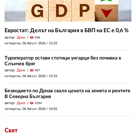
Евростат: Делът на България в БВП на ЕС е 0,6 %
автор:
Дума
visibility
948
четвъртък, 06 Август 2026 /
15:33
Туроператор остави стотици унгарци без почивка в
Слънчев бряг
автор:
Дума
visibility
987
четвъртък, 06 Август 2026 /
15:33
Безводието по Дунав сваля цената на земята и рентите
В Северна България
автор:
Дума
visibility
1094
четвъртък, 06 Август 2026 /
14:03
Свят