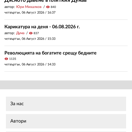
Дясното давене в плиткия Дунав
автор:
Юри Михалков
visibility
840
четвъртък, 06 Август 2026 /
16:37
Карикатура на деня - 06.08.2026 г.
автор:
Дума
visibility
837
четвъртък, 06 Август 2026 /
15:33
Революцията на богатите срещу бедните
visibility
1135
четвъртък, 06 Август 2026 /
14:33
За нас
Автори