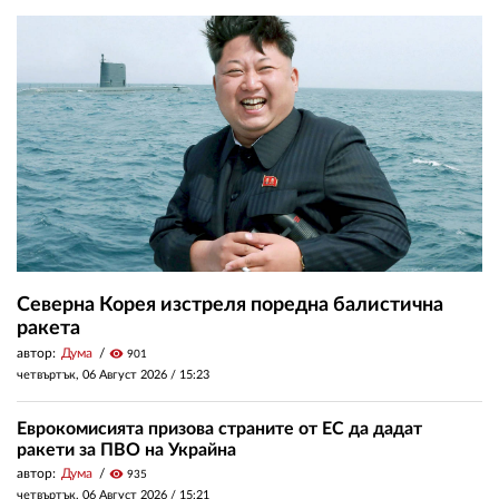
Северна Корея изстреля поредна балистична
ракета
автор:
Дума
visibility
901
четвъртък, 06 Август 2026 /
15:23
Еврокомисията призова страните от ЕС да дадат
ракети за ПВО на Украйна
автор:
Дума
visibility
935
четвъртък, 06 Август 2026 /
15:21