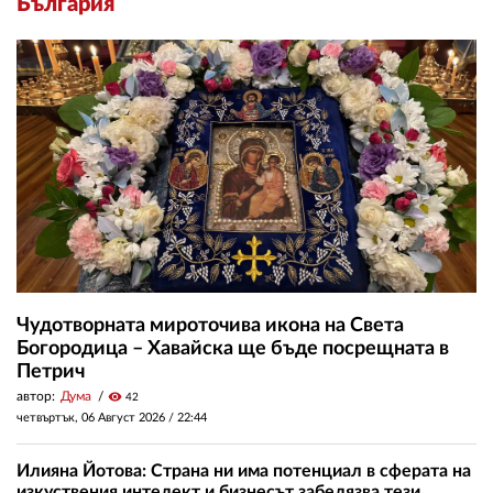
България
Чудотворната мироточива икона на Света
Богородица – Хавайска ще бъде посрещната в
Петрич
автор:
Дума
visibility
42
четвъртък, 06 Август 2026 /
22:44
Илияна Йотова: Страна ни има потенциал в сферата на
изкуствения интелект и бизнесът забелязва тези