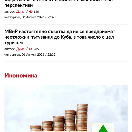
перспективи
автор:
Дума
visibility
156
четвъртък, 06 Август 2026 /
22:40
МВнР настоятелно съветва да не се предприемат
неотложни пътувания до Куба, в това число с цел
туризъм
автор:
Дума
visibility
285
четвъртък, 06 Август 2026 /
22:32
Икономика