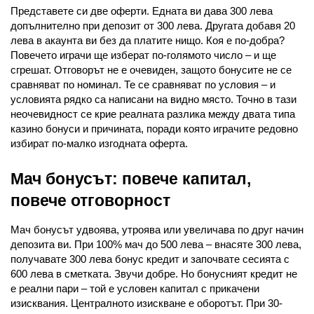
02 975 20 35
Представете си две оферти. Едната ви дава 300 лева 
допълнително при депозит от 300 лева. Другата добавя 20 
лева в акаунта ви без да платите нищо. Коя е по-добра? 
Повечето играчи ще изберат по-голямото число – и ще 
сгрешат. Отговорът не е очевиден, защото бонусите не се 
сравняват по номинал. Те се сравняват по условия – и 
условията рядко са написани на видно място. Точно в тази 
неочевидност се крие реалната разлика между двата типа 
казино бонуси и причината, поради която играчите редовно 
избират по-малко изгодната оферта. 
Мач бонусът: повече капитал, 
повече отговорност
Мач бонусът удвоява, утроява или увеличава по друг начин 
депозита ви. При 100% мач до 500 лева – внасяте 300 лева, 
получавате 300 лева бонус кредит и започвате сесията с 
600 лева в сметката. Звучи добре. Но бонусният кредит не 
е реални пари – той е условен капитал с прикачени 
изисквания. Централното изискване е оборотът. При 30-