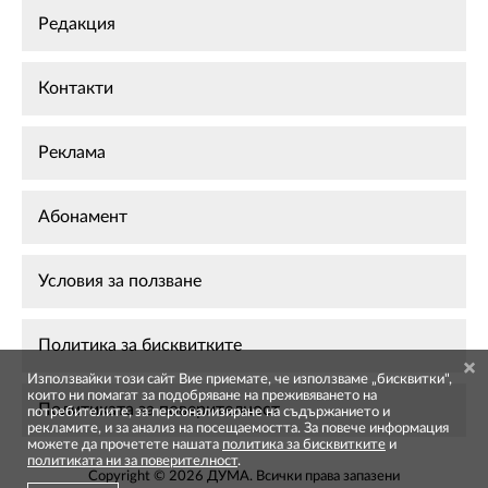
Редакция
Контакти
Реклама
Абонамент
Условия за ползване
Политика за бисквитките
Използвайки този сайт Вие приемате, че използваме „бисквитки",
които ни помагат за подобряване на преживяването на
Политиката за поверителност
потребителите, за персонализиране на съдържанието и
рекламите, и за анализ на посещаемостта. За повече информация
можете да прочетете нашата
политика за бисквитките
и
политиката ни за поверителност
.
Copyright © 2026 ДУМА. Всички права запазени