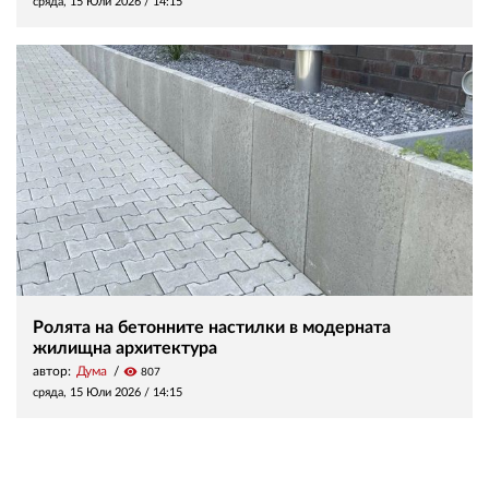
сряда, 15 Юли 2026 /
14:15
Ролята на бетонните настилки в модерната
жилищна архитектура
автор:
Дума
visibility
807
сряда, 15 Юли 2026 /
14:15