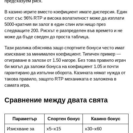
предсказуем риск.
В казино игрите вместо коефициент имате дисперсия. Един 
слот със 96% RTP и висока волатилност може да изплати 
5000-кратния ви залог в един спин или нищо през 
следващите 200. Рискът е разпределен във времето и не 
може да бъде сведен до проста таблица.
Тази разлика обяснява защо спортните бонуси често имат 
изискване за минимален коефициент. Типичен пример — 
отиграване в залози от 1.50 нагоре. Без това правило играч 
би могъл да заложи бонуса на коефициент 1.05 и почти 
гарантирано да изпълни оборота. Казината нямат нужда от 
такова правило, защото RTP механиката е заложена в 
самата игра.
Сравнение между двата свята
Параметър
Спортен бонус
Казино бонус
Изискване за 
х5–х15
х30–х60