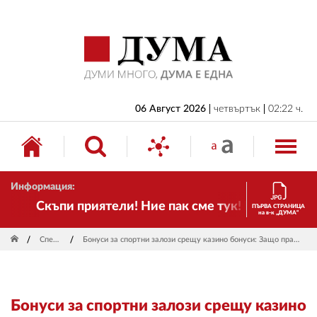
НАЧАЛО
БЪЛГАРИЯ
ИКОНОМИКА
ИЗБОРИ
06 Август 2026
четвъртък
02:22 ч.
СВЯТ
ОБЩЕСТВО
Информация:
КУЛТУРА
Скъпи приятели! Ние пак сме тук! Времето се пр
ПЪРВА СТРАНИЦА
на в-к „ДУМА“
ЖИВОТ
Специални
Бонуси за спортни залози срещу казино бонуси: Защо правилата за залагане са толкова различни
СПОРТ
ПРИЛОЖЕНИЯ
Бонуси за спортни залози срещу казино
ДРУГИ