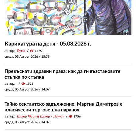
Карикатура на деня - 05.08.2026 г.
автор:
Дума
visibility
1475
сряда, 05 Август 2026 /
15:39
Прекъснати здравни права: как да ги възстановите
стъпка по стъпка
автор:
visibility
1528
сряда, 05 Август 2026 /
14:09
Тайно сектантско задължение: Мартин Димитров е
класически търговец на параноя
автор:
Дахер Фарид Дахер - Ламот
visibility
1756
сряда, 05 Август 2026 /
14:07