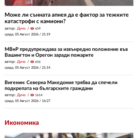
Може ли сънната апнея да е фактор за тежките
катастрофи с камиони?
автор:
Дума
visibility
659
сряда, 05 Август 2026 /
21:19
МВнР предупреждава за извънредно положение във
Вашингтон и Орегон заради пожарите
автор:
Дума
visibility
656
сряда, 05 Август 2026 /
21:14
Вигенин: Северна Македония трябва да спечели
подкрепата на българските граждани
автор:
Дума
visibility
1614
сряда, 05 Август 2026 /
16:27
Икономика