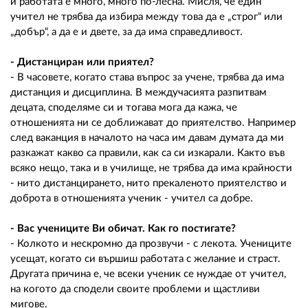
и работата е много, много по-лесна. Мисля, че един
учител не трябва да избира между това да е „строг“ или
„добър“, а да е и двете, за да има справедливост.
- Дистанциран или приятел?
- В часовете, когато става въпрос за учене, трябва да има
дистанция и дисциплина. В междучасията разпитвам
децата, споделяме си и тогава мога да кажа, че
отношенията ни се доближават до приятелство. Например
след ваканция в началото на часа им давам думата да ми
разкажат какво са правили, как са си изкарали. Както във
всяко нещо, така и в училище, не трябва да има крайности
- нито дистанцирането, нито прекаленото приятелство и
доброта в отношенията ученик - учител са добре.
- Вас учениците Ви обичат. Как го постигате?
- Колкото и нескромно да прозвучи - с лекота. Учениците
усещат, когато си вършиш работата с желание и страст.
Другата причина е, че всеки ученик се нуждае от учител,
на когото да сподели своите проблеми и щастливи
мигове.