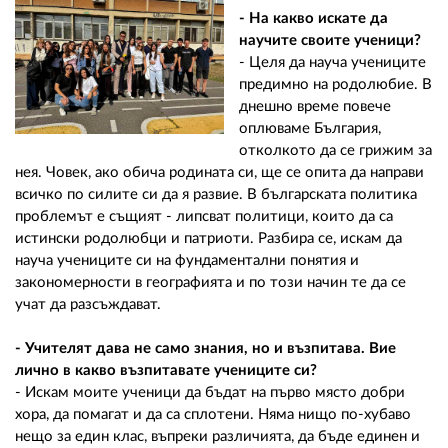
- На какво искате да
научите своите ученици?
- Целя да науча учениците
предимно на родолюбие. В
днешно време повече
оплюваме България,
отколкото да се грижим за
нея. Човек, ако обича родината си, ще се опита да направи
всичко по силите си да я развие. В българската политика
проблемът е същият - липсват политици, които да са
истински родолюбци и патриоти. Разбира се, искам да
науча учениците си на фундаментални понятия и
закономерности в географията и по този начин те да се
учат да разсъждават.
- Учителят дава не само знания, но и възпитава. Вие
лично в какво възпитавате учениците си?
- Искам моите ученици да бъдат на първо място добри
хора, да помагат и да са сплотени. Няма нищо по-хубаво
нещо за един клас, въпреки различията, да бъде единен и