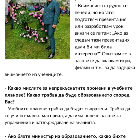
- Вниманието трудно се
печели, но когато
подготвям презентация
или разработвам урок,
винаги се питам: „Ако аз
гледам тази презентация,
дали би ми била
интересна?“ Опитвам се в
часовете да вкарвам игри,
филми и т.н., за да задържа
вниманието на учениците.
- Какво мислите за непрекъснатите промени в учебните
планове? Какво трябва да бъде образованието според
Вас?
- Учебните планове трябва да бъдат съкратени. Трябва да
се учи по-малко материал, а да има повече часове за
упражнения и затвърждаване на знанията.
- Ако бяхте министър на образованието, какво бихте