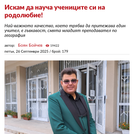
Искам да науча учениците си на
родолюбие!
ЗА НАС
Най-важното качество, което трябва да притежава един
АВТОРИ
учител, е гъвкавост, смята младият преподавател по
география
РЕДАКЦИЯ
Боян Бойчев
автор:
visibility
19422
КОНТАКТИ
петък, 26 Септември 2025
/ брой: 179
РЕКЛАМА
АБОНАМЕНТ
УСЛОВИЯ ЗА ПОЛЗВАНЕ
ПОЛИТИКА ЗА БИСКВИТКИТЕ
ПОЛИТИКАТА ЗА
ПОВЕРИТЕЛНОСТ