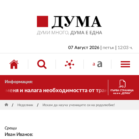
НАЧАЛО
БЪЛГАРИЯ
ИКОНОМИКА
ИЗБОРИ
07 Август 2026
петък
12:03 ч.
СВЯТ
ОБЩЕСТВО
Информация:
КУЛТУРА
еня и налага необходимостта от трансформации. И Д
ПЪРВА СТРАНИЦА
на в-к „ДУМА“
ЖИВОТ
Неделник
Искам да науча учениците си на родолюбие!
СПОРТ
ПРИЛОЖЕНИЯ
Срещи
ДРУГИ
Иван Иванов: