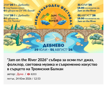
"Jam on the River 2026" събира за осми път джаз,
фолклор, световна музика и съвременно изкуство
в сърцето на Троянския Балкан
автор:
Дума
visibility
8203
петък, 24 Юли 2026 /
12:53