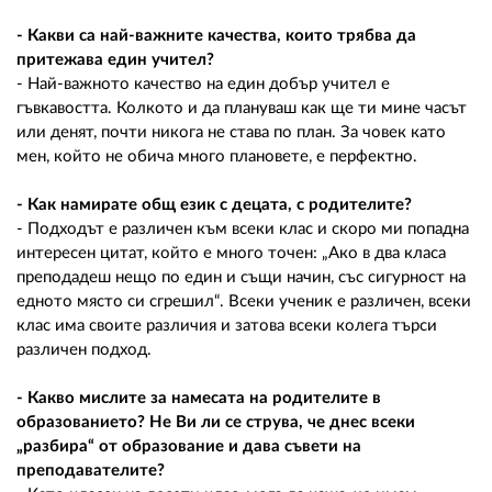
- Какви са най-важните качества, които трябва да
притежава един учител?
- Най-важното качество на един добър учител е
гъвкавостта. Колкото и да плануваш как ще ти мине часът
или денят, почти никога не става по план. За човек като
мен, който не обича много плановете, е перфектно.
- Как намирате общ език с децата, с родителите?
- Подходът е различен към всеки клас и скоро ми попадна
интересен цитат, който е много точен: „Ако в два класа
преподадеш нещо по един и същи начин, със сигурност на
едното място си сгрешил“. Всеки ученик е различен, всеки
клас има своите различия и затова всеки колега търси
различен подход.
- Какво мислите за намесата на родителите в
образованието? Не Ви ли се струва, че днес всеки
„разбира“ от образование и дава съвети на
преподавателите?