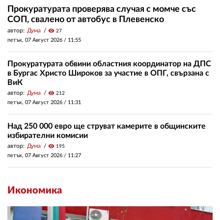
Прокуратурата проверява случая с момче със
СОП, свалено от автобус в Плевенско
автор:
Дума
visibility
27
петък, 07 Август 2026 /
11:55
Прокуратурата обвини областния координатор на ДПС
в Бургас Христо Широков за участие в ОПГ, свързана с
ВиК
автор:
Дума
visibility
212
петък, 07 Август 2026 /
11:31
Над 250 000 евро ще струват камерите в общинските
избирателни комисии
автор:
Дума
visibility
195
петък, 07 Август 2026 /
11:27
Икономика