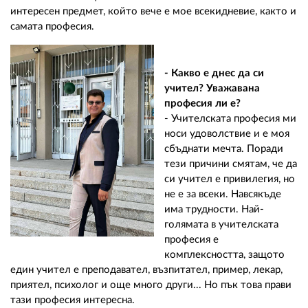
интересен предмет, който вече е мое всекидневие, както и
самата професия.
- Какво е днес да си
учител? Уважавана
професия ли е?
- Учителската професия ми
носи удоволствие и е моя
сбъднати мечта. Поради
тези причини смятам, че да
си учител е привилегия, но
не е за всеки. Навсякъде
има трудности. Най-
голямата в учителската
професия е
комплексността, защото
един учител е преподавател, възпитател, пример, лекар,
приятел, психолог и още много други... Но пък това прави
тази професия интересна.