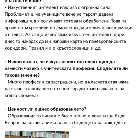
опасности крие?
- Изкуственият интелект навлиза с огромна сила.
Проблемът е, че учениците вече не търсят дадена
информация, а я получават готова и обработена. Това ги
прави по-мързеливи и неможещи да извличат информация
от текст. Аз също използвам изкуствен интелект, дори
днес го накарах да ми направи карта на паневропейските
коридори. Правил ми е кръстословици и др.
- Някои казват, че изкуственият интелект щял да
измести човека в учителската професия. Споделяте ли
такова мнение?
- Много професии са застрашени, но в класната стая няма
да стане толкова лесно точно заради тази гъвкавост, за
която споменах.
- Ценност ли е днес образованието?
- Образованието винаги е било ценно и винаги ще бъде.
Въпрос на възпитание и план за бъдещето на всяко дете.