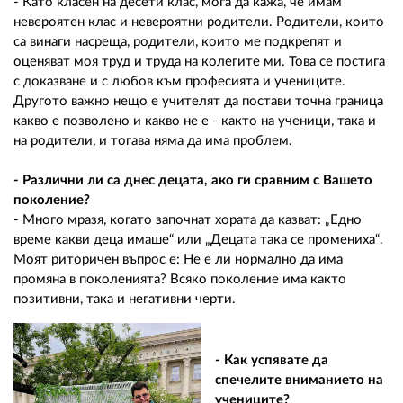
- Като класен на десети клас, мога да кажа, че имам
невероятен клас и невероятни родители. Родители, които
са винаги насреща, родители, които ме подкрепят и
оценяват моя труд и труда на колегите ми. Това се постига
с доказване и с любов към професията и учениците.
Другото важно нещо е учителят да постави точна граница
какво е позволено и какво не е - както на ученици, така и
на родители, и тогава няма да има проблем.
- Различни ли са днес децата, ако ги сравним с Вашето
поколение?
- Много мразя, когато започнат хората да казват: „Едно
време какви деца имаше“ или „Децата така се промениха“.
Моят риторичен въпрос е: Не е ли нормално да има
промяна в поколенията? Всяко поколение има както
позитивни, така и негативни черти.
- Как успявате да
спечелите вниманието на
учениците?