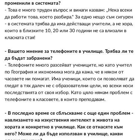
променили в системата?
- Това е много труден въпрос и винаги казвам: „Нека всеки
да работи това, което разбира." За едно нещо съм сигурен
- в системата трябва да има действащи учители, а не хора,
които в близките 10, 20 или 30 години не са влизали в
класната стая!
- Вашето мнение за телефоните в училище. Трябва ли те
да бъдат забранени?
- Телефоните много разсейват учениците, но като учител
по География и икономика мога да кажа, че в някои от
часовете ни помагат. Има ученици, които си позволяват да
гледат в тях далеч не с образователни цели, но всеки носи
последствията от своя избор. Като цяло нямам проблем с
телефоните в класовете, в които преподавам.
- В последно време се сблъскваме с още един проблем -
навлизането на изкуствения интелект в живота на
хората и конкретно в училище. Как се отнасяте към
него? Може ли да бъде използван в училище, какви