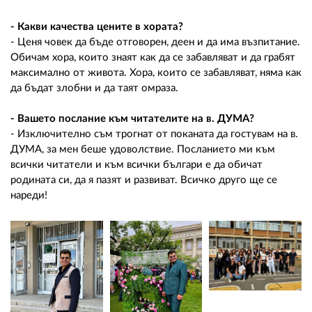
- Какви качества цените в хората?
- Ценя човек да бъде отговорен, деен и да има възпитание.
Обичам хора, които знаят как да се забавляват и да грабят
максимално от живота. Хора, които се забавляват, няма как
да бъдат злобни и да таят омраза.
- Вашето послание към читателите на в. ДУМА?
- Изключително съм трогнат от поканата да гостувам на в.
ДУМА, за мен беше удоволствие. Посланието ми към
всички читатели и към всички българи е да обичат
родината си, да я пазят и развиват. Всичко друго ще се
нареди!