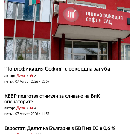
"Топлофикация София" с рекордна загуба
автор:
Дума
visibility
2
петък, 07 Август 2026 /
11:59
КЕВР подготвя стимули за сливане на ВиК
операторите
автор:
Дума
visibility
4
петък, 07 Август 2026 /
11:57
Евростат: Делът на България в БВП на ЕС е 0,6 %