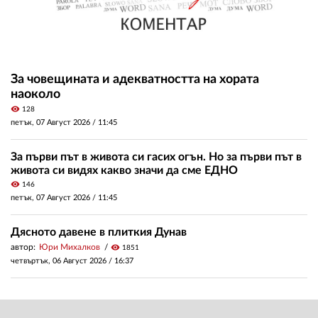
За човещината и адекватността на хората
наоколо
visibility
128
петък, 07 Август 2026 /
11:45
За първи път в живота си гасих огън. Но за първи път в
живота си видях какво значи да сме ЕДНО
visibility
146
петък, 07 Август 2026 /
11:45
Дясното давене в плиткия Дунав
автор:
Юри Михалков
visibility
1851
четвъртък, 06 Август 2026 /
16:37