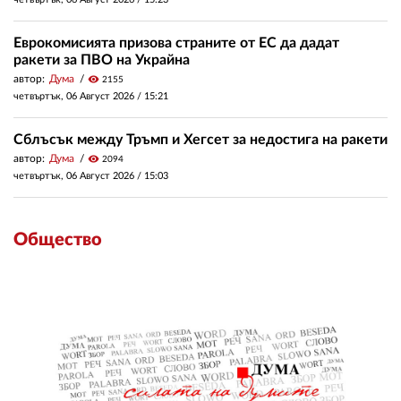
Еврокомисията призова страните от ЕС да дадат
ракети за ПВО на Украйна
автор:
Дума
visibility
2155
четвъртък, 06 Август 2026 /
15:21
Сблъсък между Тръмп и Хегсет за недостига на ракети
автор:
Дума
visibility
2094
четвъртък, 06 Август 2026 /
15:03
Общество