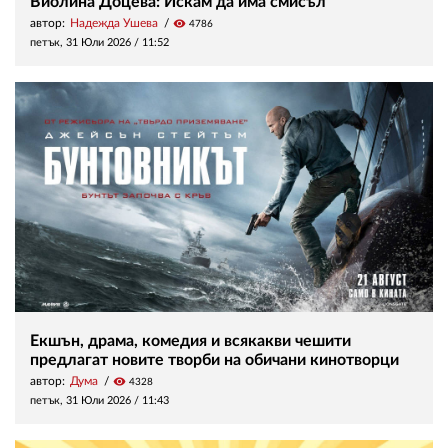
Виолина Доцева: Искам да има смисъл
автор:
Надежда Ушева
visibility
4786
петък, 31 Юли 2026 /
11:52
Екшън, драма, комедия и всякакви чешити
предлагат новите творби на обичани кинотворци
автор:
Дума
visibility
4328
петък, 31 Юли 2026 /
11:43