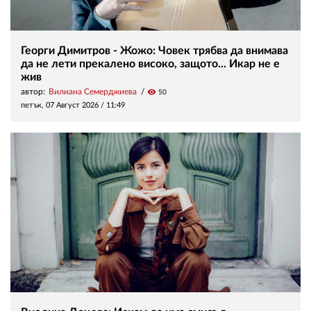
Георги Димитров - Жожо: Човек трябва да внимава
да не лети прекалено високо, защото... Икар не е
жив
автор:
Вилиана Семерджиева
visibility
50
петък, 07 Август 2026 /
11:49