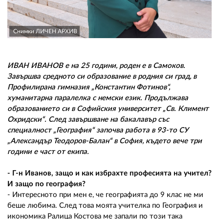
02 975 20 35
Снимки ЛИЧЕН АРХИВ
ИВАН ИВАНОВ е на 25 години, роден е в Самоков.
Завършва средното си образование в родния си град, в
Профилирана гимназия „Константин Фотинов“,
хуманитарна паралелка с немски език. Продължава
образованието си в Софийския университет „Св. Климент
Охридски“. След завършване на бакалавър със
специалност „География“ започва работа в 93-то СУ
„Александър Теодоров-Балан“ в София, където вече три
години е част от екипа.
- Г-н Иванов, защо и как избрахте професията на учител?
И защо по география?
- Интересното при мен е, че географията до 9 клас не ми
беше любима. След това моята учителка по География и
икономика Ралица Костова ме запали по този така