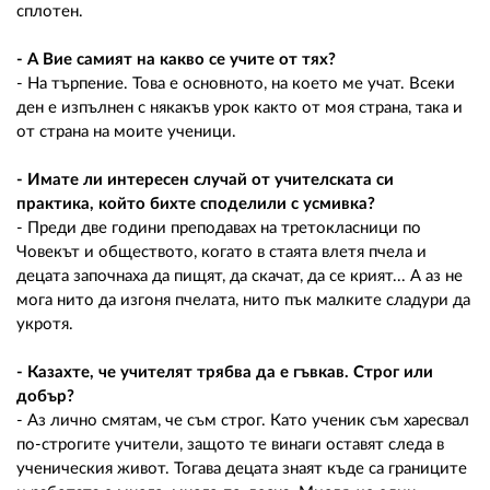
сплотен.
- А Вие самият на какво се учите от тях?
- На търпение. Това е основното, на което ме учат. Всеки
ден е изпълнен с някакъв урок както от моя страна, така и
от страна на моите ученици.
- Имате ли интересен случай от учителската си
практика, който бихте споделили с усмивка?
- Преди две години преподавах на третокласници по
Човекът и обществото, когато в стаята влетя пчела и
децата започнаха да пищят, да скачат, да се крият... А аз не
мога нито да изгоня пчелата, нито пък малките сладури да
укротя.
- Казахте, че учителят трябва да е гъвкав. Строг или
добър?
- Аз лично смятам, че съм строг. Като ученик съм харесвал
по-строгите учители, защото те винаги оставят следа в
ученическия живот. Тогава децата знаят къде са границите