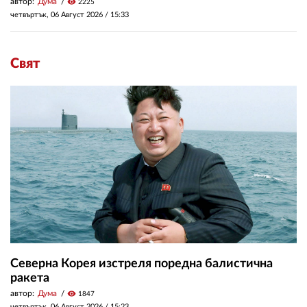
автор:
Дума
visibility
2225
четвъртък, 06 Август 2026 /
15:33
Свят
Северна Корея изстреля поредна балистична
ракета
автор:
Дума
visibility
1847
четвъртък, 06 Август 2026 /
15:23