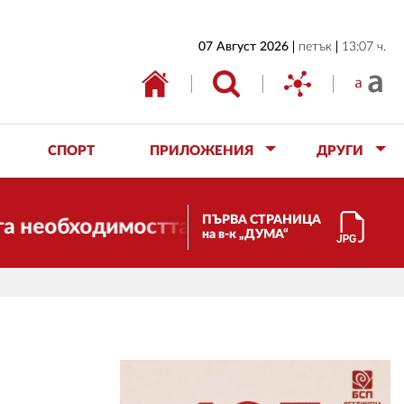
НАЧАЛО
07 Август 2026
петък
13:07 ч.
БЪЛГАРИЯ
ИКОНОМИКА
ИЗБОРИ
СПОРТ
ПРИЛОЖЕНИЯ
ДРУГИ
СВЯТ
ОБЩЕСТВО
ПЪРВА СТРАНИЦА
ходимостта от трансформации. И ДУМА с
на в-к „ДУМА“
КУЛТУРА
ЖИВОТ
СПОРТ
ПРИЛОЖЕНИЯ
ДРУГИ