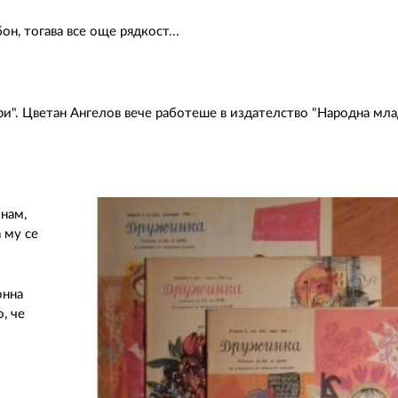
н, тогава все още рядкост...
ари". Цветан Ангелов вече работеше в издателство "Народна мла
Знам,
а му се
онна
, че