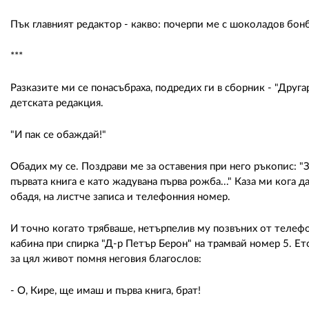
Пък главният редактор - какво: почерпи ме с шоколадов бонбо
***
Разказите ми се понасъбраха, подредих ги в сборник - "Друг
детската редакция.
"И пак се обаждай!"
Обадих му се. Поздрави ме за оставения при него ръкопис: "
първата книга е като жадувана първа рожба..." Каза ми кога д
обадя, на листче записа и телефонния номер.
И точно когато трябваше, нетърпелив му позвъних от телеф
кабина при спирка "Д-р Петър Берон" на трамвай номер 5. Ето
за цял живот помня неговия благослов:
- О, Кире, ще имаш и първа книга, брат!