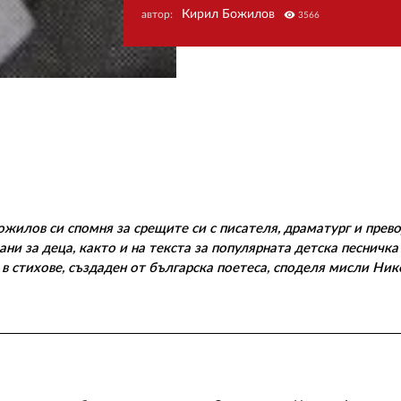
Кирил Божилов
автор:
visibility
3566
ожилов си спомня за срещите си с писателя, драматург и прев
ани за деца, както и на текста за популярната детска песничка
 в стихове, създаден от българска поетеса, споделя мисли Ник