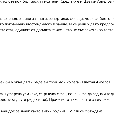
ха с някои български писатели. Сред тях е и Цветан Ангелов,
асърчения, отзиви за книги, репортажи, очерци, дори фейлетони
оето погранично кюстендилско Краище. И се реших да го предлож
ата стая, единият от двамата мъже, като че със закачливо гост
зен би могъл да ти бъде ей този мой колега - Цветан Ангелов.
каш уморена усмивка, се ръкува с мен, покани ме да седна и ведн
волстваха други редактори). Прочете го тихо, почти заглушено.
 най-добре знаят какво значи родина... И пак се обаждай!