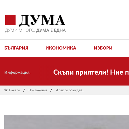
БЪЛГАРИЯ
ИКОНОМИКА
ИЗБОРИ
Скъпи приятели! Ние пак сме т
Информация:
Начало
Приложения
И пак се обаждай...