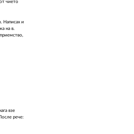
 от чието
. Написах и
а на в.
оприемство,
ага взе
 После рече: