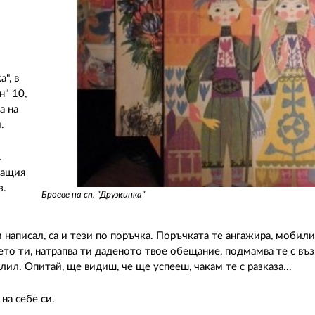
", в
н" 10,
а на
и.
.
ващия
з.
Броеве на сп. "Дружинка"
 написал, са и тези по поръчка. Поръчката те ангажира, мобили
ието ти, натрапва ти даденото твое обещание, подмамва те с в
лил. Опитай, ще видиш, че ще успееш, чакам те с разказа...
на себе си.