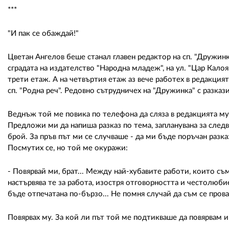
***
"И пак се обаждай!"
Цветан Ангелов беше станал главен редактор на сп. "Дружинка
сградата на издателство "Народна младеж", на ул. "Цар Калоя
трети етаж. А на четвъртия етаж аз вече работех в редакцият
сп. "Родна реч". Редовно сътрудничех на "Дружинка" с разказ
Веднъж той ме повика по телефона да сляза в редакцията му
Предложи ми да напиша разказ по тема, запланувана за след
брой. За пръв път ми се случваше - да ми бъде поръчан разка
Посмутих се, но той ме окуражи:
- Повярвай ми, брат... Между най-хубавите работи, които съм
настървява те за работа, изостря отговорността и честолюб
бъде отпечатана по-бързо... Не помня случай да съм се прова
Повярвах му. За кой ли път той ме подтикваше да повярвам и 