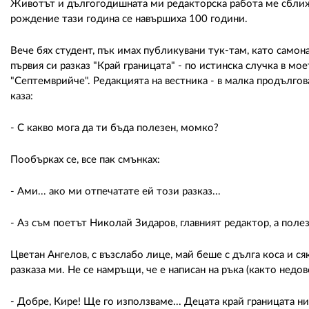
Животът и дългогодишната ми редакторска работа ме сближи
рождение тази година се навършиха 100 години.
Вече бях студент, пък имах публикувани тук-там, като самон
първия си разказ "Край границата" - по истинска случка в м
"Септемврийче". Редакцията на вестника - в малка продългов
каза:
- С какво мога да ти бъда полезен, момко?
Пообърках се, все пак смънках:
- Ами... ако ми отпечатате ей този разказ...
- Аз съм поетът Николай Зидаров, главният редактор, а поле
Цветан Ангелов, с възслабо лице, май беше с дълга коса и ся
разказа ми. Не се намръщи, че е написан на ръка (както недо
- Добре, Кире! Ще го използваме... Децата край границата ни