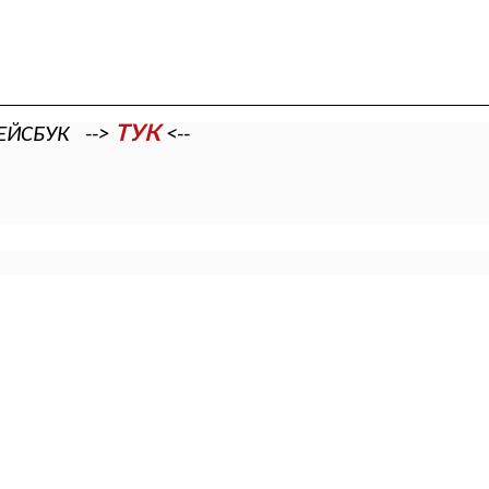
ТУК
ЕЙСБУК -->
<--