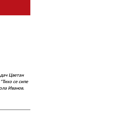
одач Цветан
 "Тихо се сипе
ола Иванов.