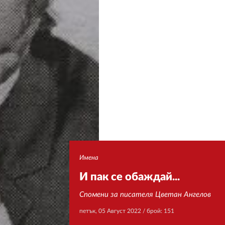
Имена
И пак се обаждай...
Спомени за писателя Цветан Ангелов
петък, 05 Август 2022
/ брой: 151