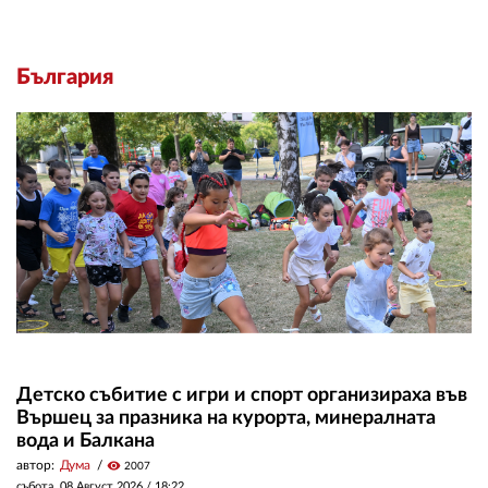
България
Детско събитие с игри и спорт организираха във
Вършец за празника на курорта, минералната
вода и Балкана
автор:
Дума
visibility
2007
събота, 08 Август 2026 /
18:22