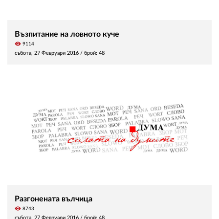
Възпитание на ловното куче
visibility
9114
събота, 27 Февруари 2016
/ брой: 48
Разгонената вълчица
visibility
8743
събота, 27 Февруари 2016
/ брой: 48