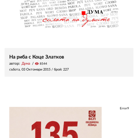
На риба с Коце Златков
автор:
Дума
visibility
8544
събота, 03 Октомври 2015
/ брой: 227
Error9