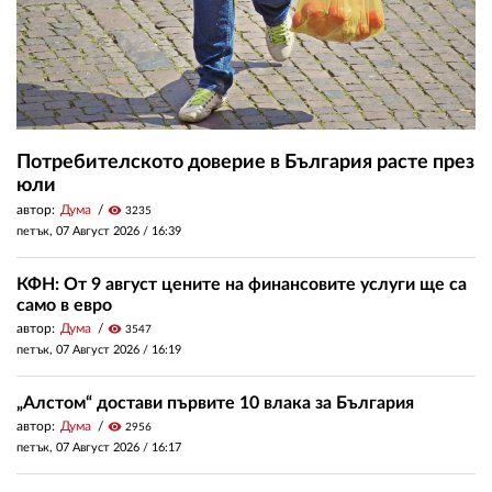
Потребителското доверие в България расте през
юли
автор:
Дума
visibility
3235
петък, 07 Август 2026 /
16:39
КФН: От 9 август цените на финансовите услуги ще са
само в евро
автор:
Дума
visibility
3547
петък, 07 Август 2026 /
16:19
„Алстом“ достави първите 10 влака за България
автор:
Дума
visibility
2956
петък, 07 Август 2026 /
16:17