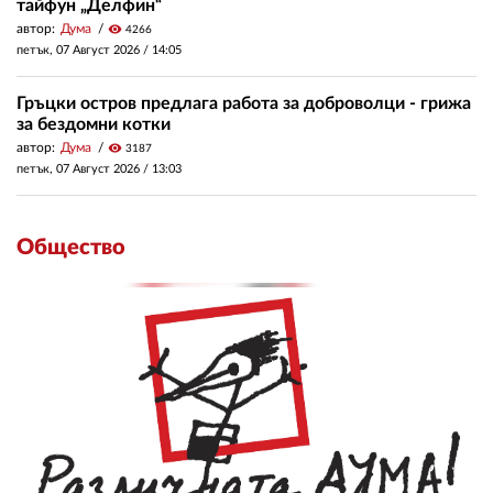
тайфун „Делфин“
автор:
Дума
visibility
4266
петък, 07 Август 2026 /
14:05
Гръцки остров предлага работа за доброволци - грижа
за бездомни котки
автор:
Дума
visibility
3187
петък, 07 Август 2026 /
13:03
Общество