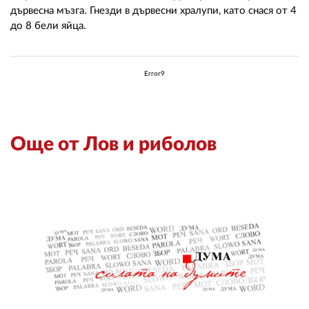
02 975 20 35
дървесна мъзга. Гнезди в дървесни хралупи, като снася от 4
до 8 бели яйца.
Error9
Още от Лов и риболов