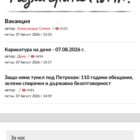
Ваканция
автор:
Александър Симов
visibility
4133
петък, 07 Август 2026 /
15:33
Карикатура на деня - 07.08.2026 г.
автор:
Дума
visibility
4434
петък, 07 Август 2026 /
15:17
Защо няма тунел под Петрохан: 110 години обещания,
зелени спирачки и държавна безотговорност
автор:
visibility
4581
петък, 07 Август 2026 /
14:59
За нас