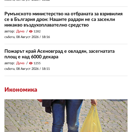
Румънското министерство на отбраната за взривилия
се в България дрон: Нашите радари не са засекли
никакво въздухоплавателно средство
автор:
Дума
visibility
1282
събота, 08 Август 2026 /
18:16
Пожарът край Асеновград е овладян, засегнатата
площ е над 6000 декара
автор:
Дума
visibility
1255
събота, 08 Август 2026 /
18:11
Икономика