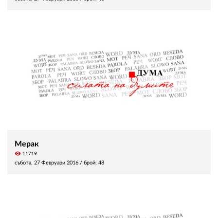
Мерак
visibility
11719
събота, 27 Февруари 2016
/ брой: 48