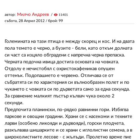
Милчо Андреев
автор:
visibility
11401
ЗА НАС
събота, 28 Април 2012
/ брой: 99
АВТОРИ
РЕДАКЦИЯ
Големината на тази птица е между скорец и кос. И на двата
пола темето е черно, а бузите - бели, като откъм долната
КОНТАКТИ
си част са изцяло обградени с напречна черна препаска.
Черната подочна ивица достига основата на човката.
РЕКЛАМА
Отдолу е нечистобял с охристокафеникав опушен
оттенък. Подопашието е червено. Отличава се от
АБОНАМЕНТ
събратята си по характерния си вълнообразен полет и по
чукането с човката си по дърветата само за една секунда.
УСЛОВИЯ ЗА ПОЛЗВАНЕ
За сравнение малкият пъстър кълвач чука около 2
секунди.
ПОЛИТИКА ЗА БИСКВИТКИТЕ
Предпочита планински, по-рядко равнинни гори. Избягва
ПОЛИТИКАТА ЗА
паркове и овощни градини. Храни се с насекоми и техните
ПОВЕРИТЕЛНОСТ
ларви (особено ликояди и дървояди), горски плодчета,
разкълвaва шишарките и се храни с иглолистни семена, а в
широколистните лесове - с жълъди. Пролетно време пие