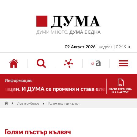
НАЧАЛО
БЪЛГАРИЯ
ИКОНОМИКА
ИЗБОРИ
09 Август 2026
неделя
09:19 ч.
СВЯТ
ОБЩЕСТВО
Информация:
КУЛТУРА
ации. И ДУМА се променя и става електронно издани
ПЪРВА СТРАНИЦА
на в-к „ДУМА“
ЖИВОТ
Лов и риболов
Голям пъстър кълвач
СПОРТ
ПРИЛОЖЕНИЯ
Голям пъстър кълвач
ДРУГИ