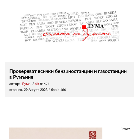
Проверяват всички бензиностанции и газостанции
в Румъния
автор:
Дума
visibility
81697
вторник, 29 Август 2023
/ брой: 166
Error9