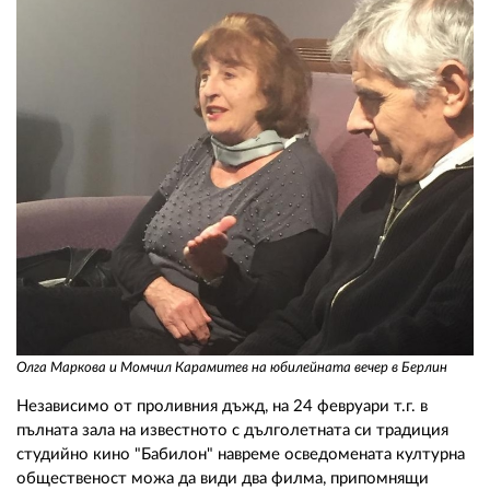
Олга Маркова и Момчил Карамитев на юбилейната вечер в Берлин
Независимо от проливния дъжд, на 24 февруари т.г. в
пълната зала на известното с дълголетната си традиция
студийно кино "Бабилон" навреме осведомената културна
общественост можа да види два филма, припомнящи