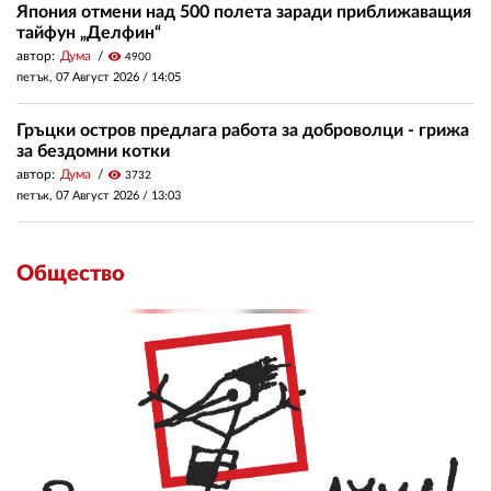
Япония отмени над 500 полета заради приближаващия
тайфун „Делфин“
автор:
Дума
visibility
4900
петък, 07 Август 2026 /
14:05
Гръцки остров предлага работа за доброволци - грижа
за бездомни котки
автор:
Дума
visibility
3732
петък, 07 Август 2026 /
13:03
Общество