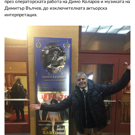
през операторската работа на Димо Коларов и музиката на
Димитър Вълчев, до изключителната актьорска
интерпретация.