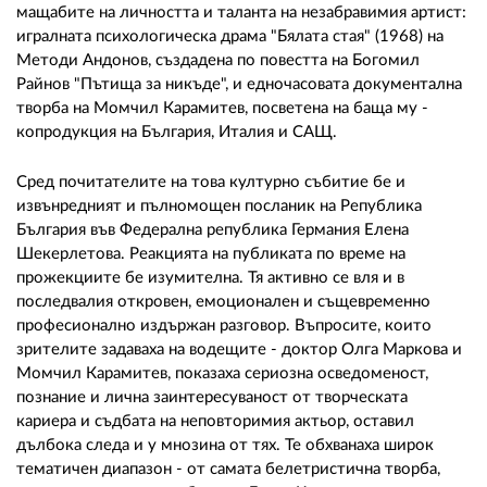
мащабите на личността и таланта на незабравимия артист:
игралната психологическа драма "Бялата стая" (1968) на
Методи Андонов, създадена по повестта на Богомил
Райнов "Пътища за никъде", и едночасовата документална
творба на Момчил Карамитев, посветена на баща му -
копродукция на България, Италия и САЩ.
Сред почитателите на това културно събитие бе и
извънредният и пълномощен посланик на Република
България във Федерална република Германия Елена
Шекерлетова. Реакцията на публиката по време на
прожекциите бе изумителна. Тя активно се вля и в
последвалия откровен, емоционален и същевременно
професионално издържан разговор. Въпросите, които
зрителите задаваха на водещите - доктор Олга Маркова и
Момчил Карамитев, показаха сериозна осведоменост,
познание и лична заинтересуваност от творческата
кариера и съдбата на неповторимия актьор, оставил
дълбока следа и у мнозина от тях. Те обхванаха широк
тематичен диапазон - от самата белетристична творба,