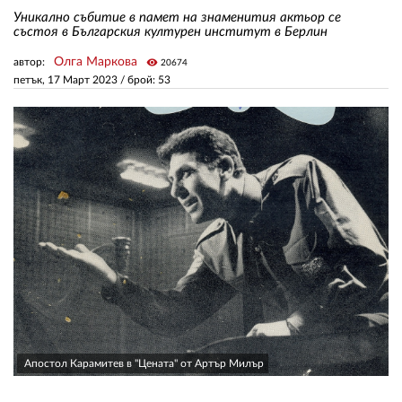
Уникално събитие в памет на знаменития актьор се
състоя в Българския културен институт в Берлин
ЗА НАС
Олга Маркова
автор:
visibility
20674
петък, 17 Март 2023
/ брой: 53
АВТОРИ
РЕДАКЦИЯ
КОНТАКТИ
РЕКЛАМА
АБОНАМЕНТ
УСЛОВИЯ ЗА ПОЛЗВАНЕ
ПОЛИТИКА ЗА БИСКВИТКИТЕ
ПОЛИТИКАТА ЗА
ПОВЕРИТЕЛНОСТ
Апостол Карамитев в "Цената" от Артър Милър