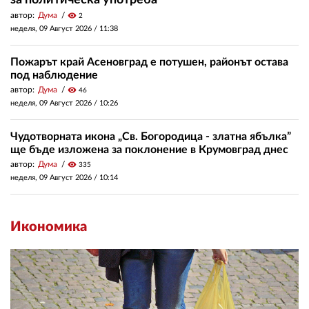
автор:
Дума
visibility
2
неделя, 09 Август 2026 /
11:38
Пожарът край Асеновград е потушен, районът остава
под наблюдение
автор:
Дума
visibility
46
неделя, 09 Август 2026 /
10:26
Чудотворната икона „Св. Богородица - златна ябълка”
ще бъде изложена за поклонение в Крумовград днес
автор:
Дума
visibility
335
неделя, 09 Август 2026 /
10:14
Икономика