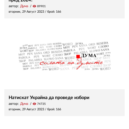
пред 2024?
автор:
Дума
visibility
89901
вторник, 29 Август 2023
/ брой: 166
Натискат Украйна да проведе избори
автор:
Дума
visibility
74735
вторник, 29 Август 2023
/ брой: 166