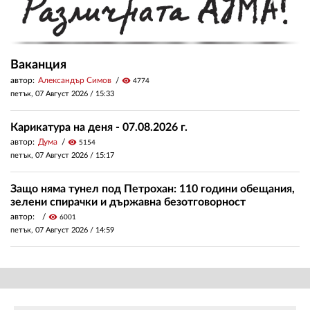
Ваканция
автор:
Александър Симов
visibility
4774
петък, 07 Август 2026 /
15:33
Карикатура на деня - 07.08.2026 г.
автор:
Дума
visibility
5154
петък, 07 Август 2026 /
15:17
Защо няма тунел под Петрохан: 110 години обещания,
зелени спирачки и държавна безотговорност
автор:
visibility
6001
петък, 07 Август 2026 /
14:59