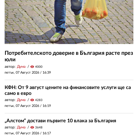
Потребителското доверие в България расте през
юли
автор:
Дума
visibility
4000
петък, 07 Август 2026 /
16:39
КФН: От 9 август цените на финансовите услуги ще са
само в евро
автор:
Дума
visibility
4283
петък, 07 Август 2026 /
16:19
„Алстом“ достави първите 10 влака за България
автор:
Дума
visibility
3648
петък, 07 Август 2026 /
16:17