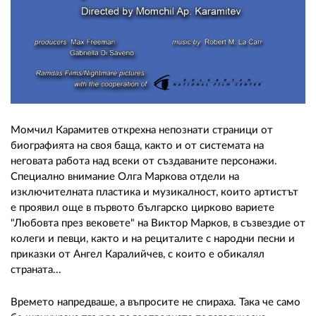
Момчил Карамитев открехна непознати страници от
биографията на своя баща, както и от системата на
неговата работа над всеки от създаваните персонажи.
Специално внимание Олга Маркова отдели на
изключителната пластика и музикалност, които артистът
е проявил още в първото българско цирково вариете
"Любовта през вековете" на Виктор Марков, в съзвездие от
колеги и певци, както и на рециталите с народни песни и
приказки от Ангел Каралийчев, с които е обикалял
страната...
Времето напредваше, а въпросите не спираха. Така че само