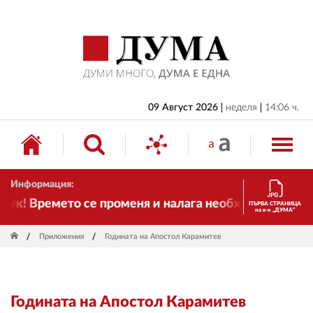
НАЧАЛО
БЪЛГАРИЯ
ИКОНОМИКА
ИЗБОРИ
09 Август 2026
неделя
14:06 ч.
СВЯТ
ОБЩЕСТВО
Информация:
КУЛТУРА
! Времето се променя и налага необходимостта от тр
ПЪРВА СТРАНИЦА
на в-к „ДУМА“
ЖИВОТ
Приложения
Годината на Апостол Карамитев
СПОРТ
ПРИЛОЖЕНИЯ
Годината на Апостол Карамитев
ДРУГИ