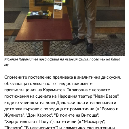
Момчил Карамитев пред афиша на неговия филм, посветен на баща
му
Спомените постепенно преливаха в аналитична дискусия,
обхващаща голяма част от недостижимите
превъплъщения на Карамитев. Тя започна с неговите
постижения на сцената на Народния театър "Иван Вазов",
където ученикът на Боян Дановски постигна непознати
дотогава върхове с поредица от романтични (в "Ромео и
Жулиета", "Дон Карлос", "В полите на Витоша",
"Херцогинята от Падуа"), патетични (в "Маскарад",
"Тревога", "В навечерието") и драматико-ексцентрични