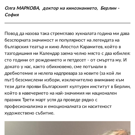
02 975 20 35
Олга МАРКОВА, доктор на кинознанието, Берлин -
София
Повод да назова така стремглаво хукналата година ми дава
безспорната значимост и популярност на легендата на
българския театър и кино Апостол Карамитев, който в
тазгодишния ни Календар заема челно място с два юбилея:
сто години от рождението и петдесет - от смъртта му. И
докато у нас, както обикновено, сме потънали в
дребнотемие и нелепа надпревара за новите (за кой ли
път!) безсмислени избори, изключително внимание към
тези дати прояви Българският културен институт в Берлин,
който в навечерието на най-значимия ни национален
празник Трети март успя да проведе рядко с
професионализма и емоционалната си наситеност
художествено събитие.