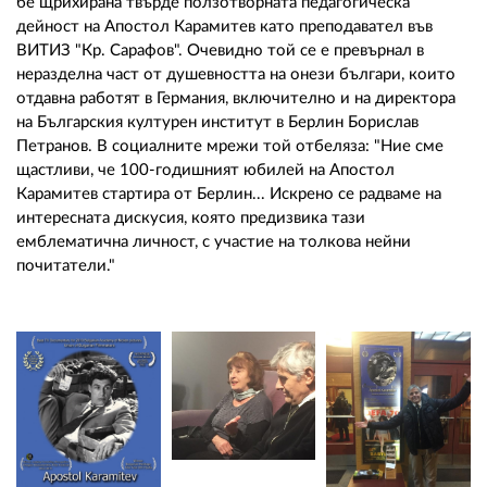
бе щрихирана твърде ползотворната педагогическа
дейност на Апостол Карамитев като преподавател във
ВИТИЗ "Кр. Сарафов". Очевидно той се е превърнал в
неразделна част от душевността на онези българи, които
отдавна работят в Германия, включително и на директора
на Българския културен институт в Берлин Борислав
Петранов. В социалните мрежи той отбеляза: "Ние сме
щастливи, че 100-годишният юбилей на Апостол
Карамитев стартира от Берлин... Искрено се радваме на
интересната дискусия, която предизвика тази
емблематична личност, с участие на толкова нейни
почитатели."