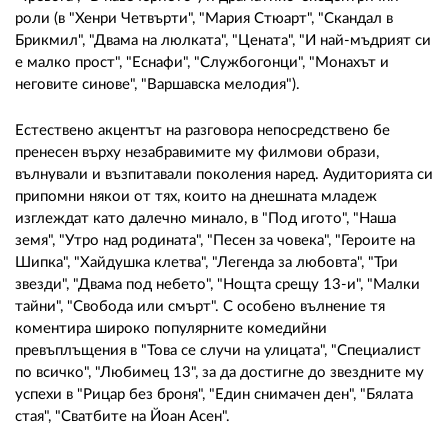
роли (в "Хенри Четвърти", "Мария Стюарт", "Скандал в
Брикмил", "Двама на люлката", "Цената", "И най-мъдрият си
е малко прост", "Еснафи", "Службогонци", "Монахът и
неговите синове", "Варшавска мелодия").
Естествено акцентът на разговора непосредствено бе
пренесен върху незабравимите му филмови образи,
вълнували и възпитавали поколения наред. Аудиторията си
припомни някои от тях, които на днешната младеж
изглеждат като далечно минало, в "Под игото", "Наша
земя", "Утро над родината", "Песен за човека", "Героите на
Шипка", "Хайдушка клетва", "Легенда за любовта", "Три
звезди", "Двама под небето", "Нощта срещу 13-и", "Малки
тайни", "Свобода или смърт". С особено вълнение тя
коментира широко популярните комедийни
превъплъщения в "Това се случи на улицата", "Специалист
по всичко", "Любимец 13", за да достигне до звездните му
успехи в "Рицар без броня", "Един снимачен ден", "Бялата
стая", "Сватбите на Йоан Асен".