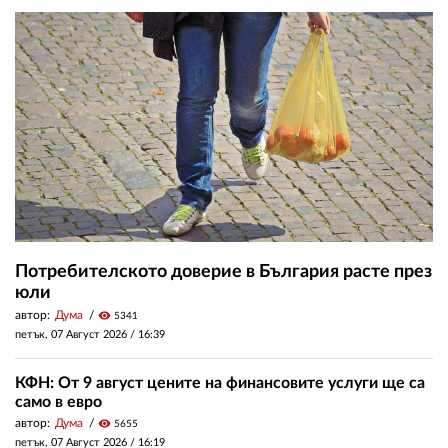
Потребителското доверие в България расте през
юли
автор:
Дума
visibility
5341
петък, 07 Август 2026 /
16:39
КФН: От 9 август цените на финансовите услуги ще са
само в евро
автор:
Дума
visibility
5655
петък, 07 Август 2026 /
16:19