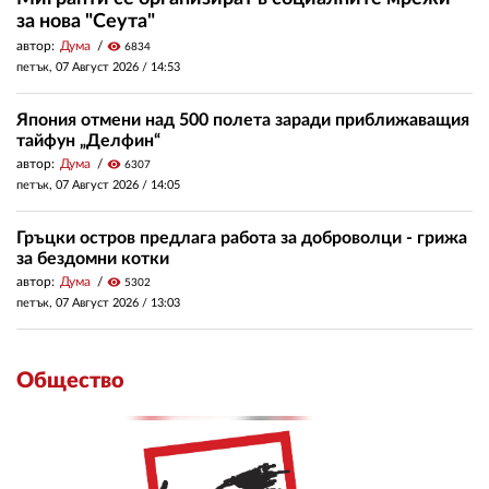
за нова "Сеута"
автор:
Дума
visibility
6834
петък, 07 Август 2026 /
14:53
Япония отмени над 500 полета заради приближаващия
тайфун „Делфин“
автор:
Дума
visibility
6307
петък, 07 Август 2026 /
14:05
Гръцки остров предлага работа за доброволци - грижа
за бездомни котки
автор:
Дума
visibility
5302
петък, 07 Август 2026 /
13:03
Общество