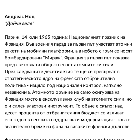
02 975 20 35
Андреас Нол,
"Дойче веле"
Париж, 14 юли 1965 година: Националният празник на
Франция. Във военния парад за първи път участват атомни
ракети на мобилни платформи, а в небето с гръм се носят
бомбардировачи "Мираж". Франция за първи път показва
пред световната общественост атомните си сили.
През следващите десетилетия те ще се превърнат в
стратегическото ядро на френската отбранителна
политика - изцяло под национален контрол, напълно
независима. Атомното оръжие не само осигурява на
Франция място в ексклузивния клуб на атомните сили, но
е и силен властови инструмент. То обаче е скъпо: над
десет процента от отбранителния бюджет се изливат
ежегодно в неговата поддръжка и модернизация - това е
значително бреме на фона на високите френски дългове.