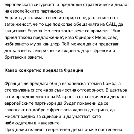
европейската сигурност, и предложи стратегически диалог
на европейските партньори.
Берлин до голяма степен игнорира предложението от
загриженост, че то ще подкопае обещанията на САЩ да
защитават Европа. Но сега тонът вече се променя. "Бих
приел такова предложение", каза Фридрих Мерц след
избирането му за канцлер. Той можел да си представи
допълване на американския ядрен чадър с френски и
британски ракети.
Какво конкретно предлага Франция
Франция не предлага обща европейска атомна бомба, а
степенувана система за съвместна отговорност. В центъра
стои предложението на Макрон за стратегически диалог:
европейските партньори да бъдат поканени да се
запознаят по-добре с френската ядрена доктрина, да
мислят заедно за сценарии и да участват като
наблюдатели в маневрите.
Продължителният теоретичен дебат обаче постепенно