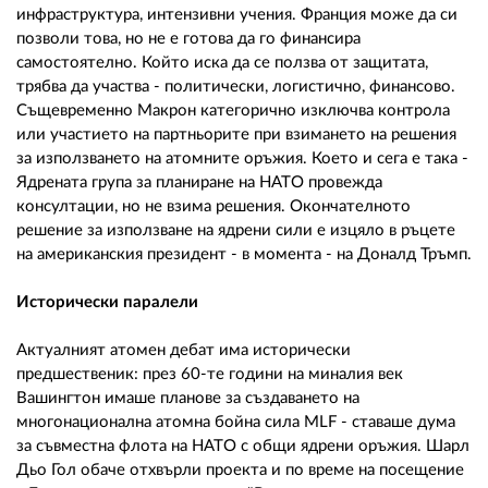
инфраструктура, интензивни учения. Франция може да си
позволи това, но не е готова да го финансира
самостоятелно. Който иска да се ползва от защитата,
трябва да участва - политически, логистично, финансово.
Същевременно Макрон категорично изключва контрола
или участието на партньорите при взимането на решения
за използването на атомните оръжия. Което и сега е така -
Ядрената група за планиране на НАТО провежда
консултации, но не взима решения. Окончателното
решение за използване на ядрени сили е изцяло в ръцете
на американския президент - в момента - на Доналд Тръмп.
Исторически паралели
Актуалният атомен дебат има исторически
предшественик: през 60-те години на миналия век
Вашингтон имаше планове за създаването на
многонационална атомна бойна сила MLF - ставаше дума
за съвместна флота на НАТО с общи ядрени оръжия. Шарл
Дьо Гол обаче отхвърли проекта и по време на посещение