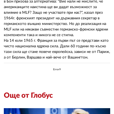
в Бон призова за алтернатива: "Вие нали не мислите, че
американците наистина ще ви дадат възможност за
влияние в MLF? Защо не участвате при нас?", казал през
1964г. френският президент на държавния секретар в
германското външно министерство. Но до реализация на
MLF или на някакви съвместни германско-френски ядрени
компоненти така и никога не се стигна.
На 14 юли 1965 г. Франция за първи път се представи като
чисто национална ядрена сила. Дали 60 години по-късно
тази сила ще стане повече европейска, зависи не от Париж,
а от Берлин, Варшава и най-вече от Вашингтон.
Error9
Още от Глобус