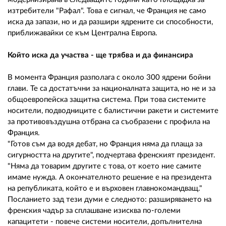
изтребители "Рафал". Това е сигнал, че Франция не само
иска да запази, но и да разшири ядрените си способности,
приближавайки се към Централна Европа.
Който иска да участва - ще трябва и да финансира
В момента Франция разполага с около 300 ядрени бойни
глави. Те са достатъчни за националната защита, но не и за
общоевропейска защитна система. При това системите
носители, подводниците с балистични ракети и системите
за противовъздушна отбрана са съобразени с профила на
Франция.
"Готов съм да водя дебат, но Франция няма да плаща за
сигурността на другите", подчертава френският президент.
"Няма да товарим другите с това, от което ние самите
имаме нужда. А окончателното решение е на президента
на републиката, който е и върховен главнокомандващ."
Посланието зад тези думи е следното: разширяването на
френския чадър за сплашване изисква по-големи
капацитети - повече системи носители, допълнителна