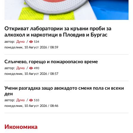
Откриват лаборатории за кръвни проби за
алкохол и наркотици в Пловдив и Бургас
автор:
Дума
visibility
534
понеделник, 10 Август 2026 /
08:59
Слънчево, горещо и пожароопасно време
автор:
Дума
visibility
490
понеделник, 10 Август 2026 /
08:57
Учени разгадаха защо авокадото сменя пола си всеки
ден
автор:
Дума
visibility
510
понеделник, 10 Август 2026 /
08:46
Икономика