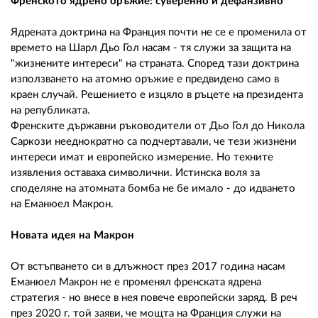
Френското ядрено оръжие: суверенно и дефанзивно
Ядрената доктрина на Франция почти не се е променила от
времето на Шарл Дьо Гол насам - тя служи за защита на
"жизнените интереси" на страната. Според тази доктрина
използването на атомно оръжие е предвидено само в
краен случай. Решението е изцяло в ръцете на президента
на републиката.
Френските държавни ръководители от Дьо Гол до Никола
Саркози нееднократно са подчертавали, че тези жизнени
интереси имат и европейско измерение. Но техните
изявления оставаха символични. Истинска воля за
споделяне на атомната бомба не бе имало - до идването
на Еманюел Макрон.
Новата идея на Макрон
От встъпването си в длъжност през 2017 година насам
Еманюел Макрон не е променял френската ядрена
стратегия - но внесе в нея повече европейски заряд. В реч
през 2020 г. той заяви, че мощта на Франция служи на