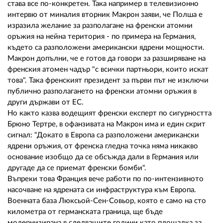
става все по-конкретен. Така например в телевизионно
интервю от миналия вторник Макрон заяви, че Полша е
изразила желание за разполагане на френски атомни
оръжия на нейна територия - по примера на Германия,
където са разположени американски ядрени мощности.
Макрон допълни, че е готов да говори за разширяване на
френския атомен чадър "с всички партньори, които искат
това". Така френският президент за първи път не изключи
публично разполагането на френски атомни оръжия в
други държави от ЕС.
Но както казва водещият френски експерт по сигурността
Брюно Тертре, в офанзивата на Макрон има и един скрит
сигнал: "Докато в Европа са разположени американски
ядрени оръжия, от френска гледна точка няма никакво
основание изобщо да се обсъжда дали в Германия или
другаде да се приемат френски бомби".
Въпреки това Франция вече работи по по-интензивното
насочване на ядрената си инфраструктура към Европа.
Военната база Люксьой-Сен-Совьор, която е само на сто
километра от германската граница, ще бъде
модернизирана в следващите години като площадка за