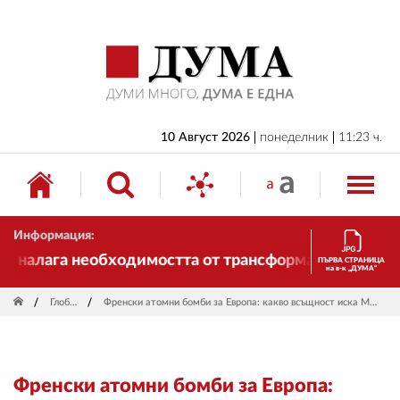
НАЧАЛО
БЪЛГАРИЯ
ИКОНОМИКА
ИЗБОРИ
10 Август 2026
понеделник
11:23 ч.
СВЯТ
ОБЩЕСТВО
Информация:
КУЛТУРА
налага необходимостта от трансформации. И ДУМА се
ПЪРВА СТРАНИЦА
на в-к „ДУМА“
ЖИВОТ
Глобус
Френски атомни бомби за Европа: какво всъщност иска Макрон
СПОРТ
ПРИЛОЖЕНИЯ
Френски атомни бомби за Европа:
ДРУГИ