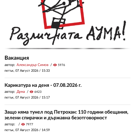
Ваканция
автор:
Александър Симов
visibility
5976
петък, 07 Август 2026 /
15:33
Карикатура на деня - 07.08.2026 г.
автор:
Дума
visibility
6423
петък, 07 Август 2026 /
15:17
Защо няма тунел под Петрохан: 110 години обещания,
зелени спирачки и държавна безотговорност
автор:
visibility
7977
петък, 07 Август 2026 /
14:59