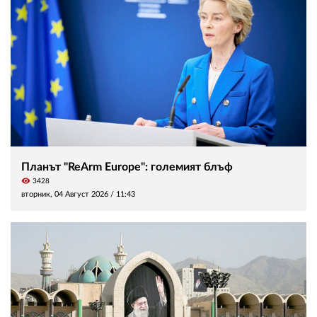
Планът "ReArm Europe": големият блъф
visibility
3428
вторник, 04 Август 2026 /
11:43