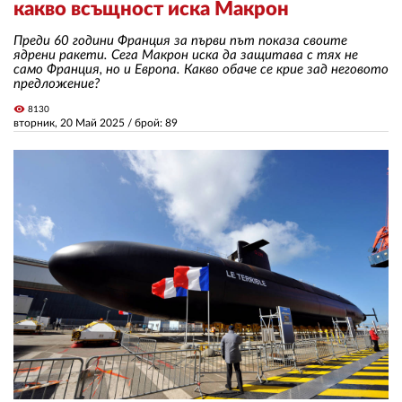
какво всъщност иска Макрон
Преди 60 години Франция за първи път показа своите
ЗА НАС
ядрени ракети. Сега Макрон иска да защитава с тях не
само Франция, но и Европа. Какво обаче се крие зад неговото
АВТОРИ
предложение?
visibility
8130
РЕДАКЦИЯ
вторник, 20 Май 2025
/ брой: 89
КОНТАКТИ
РЕКЛАМА
АБОНАМЕНТ
УСЛОВИЯ ЗА ПОЛЗВАНЕ
ПОЛИТИКА ЗА БИСКВИТКИТЕ
ПОЛИТИКАТА ЗА
ПОВЕРИТЕЛНОСТ