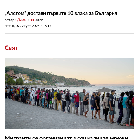
„Алстом“ достави първите 10 влака за България
автор:
Дума
visibility
4872
петък, 07 Август 2026 /
16:17
Свят
Мигранти се организират в социалните мрежи