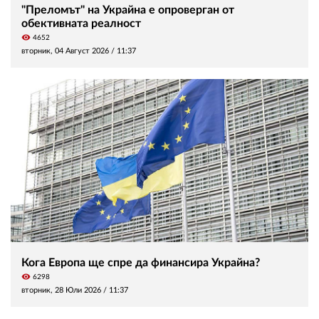
"Преломът" на Украйна е опроверган от
обективната реалност
visibility
4652
вторник, 04 Август 2026 /
11:37
Кога Европа ще спре да финансира Украйна?
visibility
6298
вторник, 28 Юли 2026 /
11:37