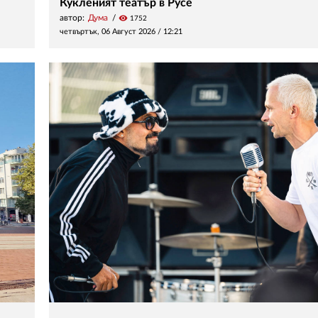
Кукленият театър в Русе
автор:
Дума
visibility
1752
четвъртък, 06 Август 2026 /
12:21