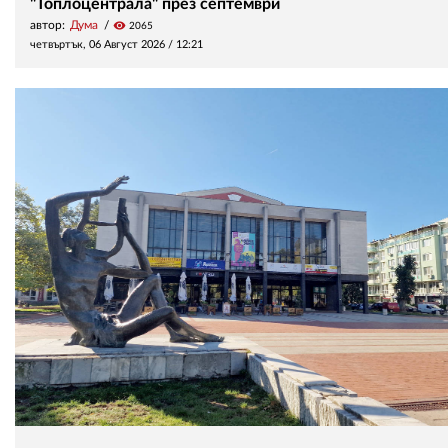
"Топлоцентрала" през септември
автор:
Дума
visibility
2065
четвъртък, 06 Август 2026 /
12:21