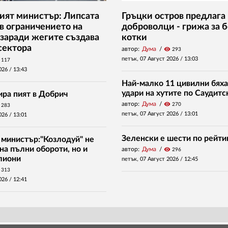
ият министър: Липсата
Гръцки остров предлага 
 в ограничението на
доброволци - грижа за 
заради жегите създава
котки
сектора
автор:
Дума
visibility
293
петък, 07 Август 2026 /
13:03
117
026 /
13:43
Най-малко 11 цивилни бяха
удари на хутите по Саудитс
ира пият в Добрич
автор:
Дума
visibility
270
283
петък, 07 Август 2026 /
13:01
026 /
13:01
Зеленски е шести по рейти
 министър:"Козлодуй" не
на пълни обороти, но и
автор:
Дума
visibility
296
илиони
петък, 07 Август 2026 /
12:45
313
026 /
12:41