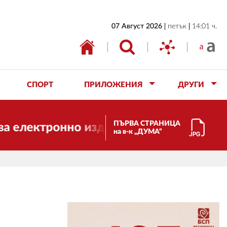
НАЧАЛО
07 Август 2026
петък
14:01 ч.
БЪЛГАРИЯ
ИКОНОМИКА
ИЗБОРИ
СПОРТ
ПРИЛОЖЕНИЯ
ДРУГИ
СВЯТ
ОБЩЕСТВО
ПЪРВА СТРАНИЦА
ронно издание, но ще продължи да раб
на в-к „ДУМА“
КУЛТУРА
ЖИВОТ
СПОРТ
ПРИЛОЖЕНИЯ
ДРУГИ