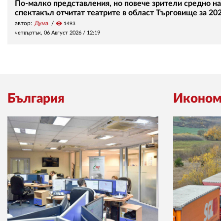
По-малко представления, но повече зрители средно на
спектакъл отчитат театрите в област Търговище за 202
автор:
Дума
visibility
1493
четвъртък, 06 Август 2026 /
12:19
България
Иконом