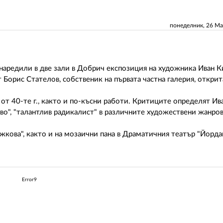
понеделник, 26 М
 наредили в две зали в Добрич експозиция на художника Иван К
 Борис Стателов, собственик на първата частна галерия, открита
- от 40-те г., както и по-късни работи. Критиците определят И
во", "талантлив радикалист" в различните художествени жанро
жкова", както и на мозаични пана в Драматичния театър "Йорда
Error9