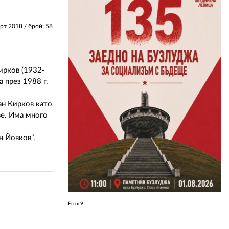
ЗА НАС
арт 2018
/ брой: 58
АВТОРИ
РЕДАКЦИЯ
ирков (1932-
 през 1988 г.
КОНТАКТИ
ван Кирков като
РЕКЛАМА
ве. Има много
АБОНАМЕНТ
н Йовков".
УСЛОВИЯ ЗА ПОЛЗВАНЕ
ПОЛИТИКА ЗА БИСКВИТКИТЕ
ПОЛИТИКАТА ЗА
ПОВЕРИТЕЛНОСТ
Error9