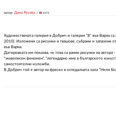
Дана Русева
автор:
visibility
6173
Художествената галерия в Добрич и галерия "8" във Варна са
2010). Изложени са рисунки и гвашове, събрани и запазени от
във Варна.
Датировката им показва, че това са ранни рисунки на автора 
"живописен феномен", "легендарно име в българското изкуст
самостоятелни изложби.
В Добрич той е автор на фреско в огледалната зала "Нели Бо