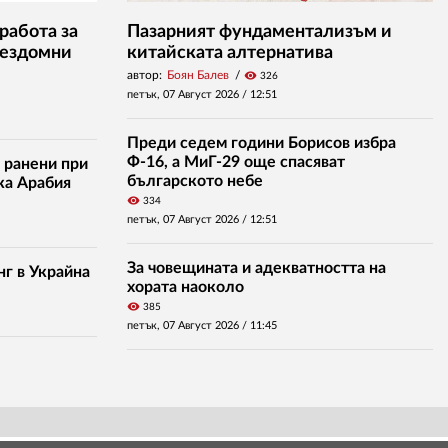
работа за
Пазарният фундаментализъм и
бездомни
китайската алтернатива
автор:
Боян Балев
visibility
326
петък, 07 Август 2026 /
12:51
Преди седем години Борисов избра
Ф-16, а МиГ-29 още спасяват
 ранени при
българското небе
ка Арабия
visibility
334
петък, 07 Август 2026 /
12:51
За човещината и адекватността на
нг в Украйна
хората наоколо
visibility
385
петък, 07 Август 2026 /
11:45