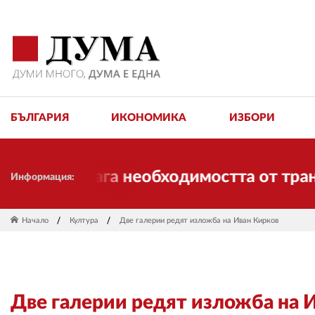
БЪЛГАРИЯ
ИКОНОМИКА
ИЗБОРИ
 и налага необходимостта от трансформ
Информация:
Начало
Култура
Две галерии редят изложба на Иван Кирков
Две галерии редят изложба на 