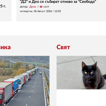
"Д2" и Део се събират отново за "Свобода"
5 г.
автор:
Дума
visibility
1619
четвъртък, 06 Август 2026 /
12:03
ика
Свят