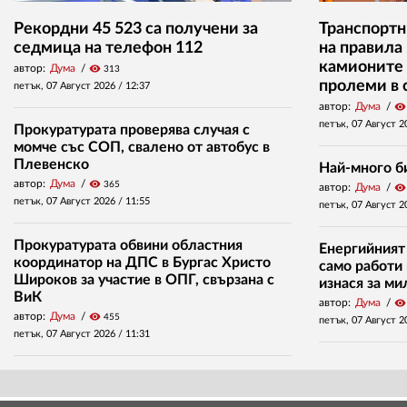
Рекордни 45 523 са получени за
Транспортн
седмица на телефон 112
на правила
камионите 
автор:
Дума
visibility
313
пролеми в 
петък, 07 Август 2026 /
12:37
автор:
Дума
visibility
петък, 07 Август 2
Прокуратурата проверява случая с
момче със СОП, свалено от автобус в
Плевенско
Най-много б
автор:
Дума
visibility
365
автор:
Дума
visibility
петък, 07 Август 2026 /
11:55
петък, 07 Август 2
Прокуратурата обвини областния
Енергийният
координатор на ДПС в Бургас Христо
само работи 
Широков за участие в ОПГ, свързана с
изнася за м
ВиК
автор:
Дума
visibility
автор:
Дума
visibility
455
петък, 07 Август 2
петък, 07 Август 2026 /
11:31