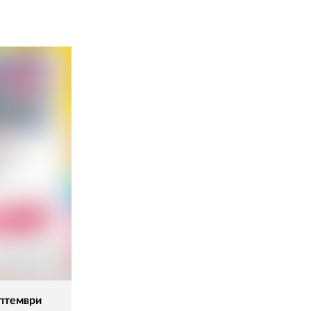
02 975 20 35
ептември