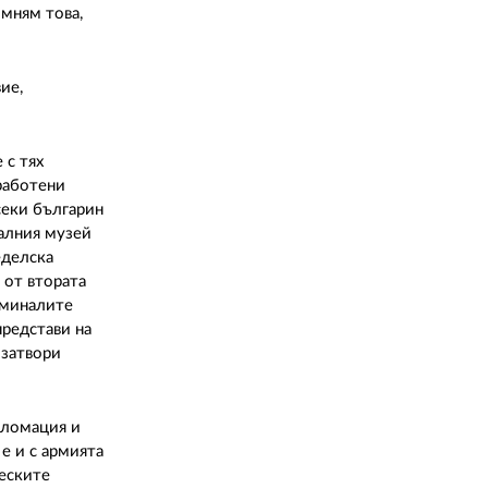
02 975 20 35
омням това,
ие,
 с тях
работени
секи българин
налния музей
еделска
 от втората
зминалите
представи на
 затвори
пломация и
е и с армията
ческите