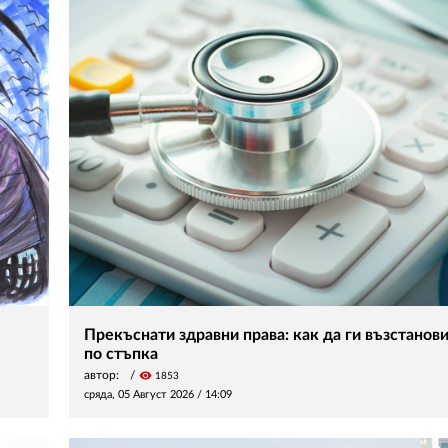
Прекъснати здравни права: как да ги възстанов
по стъпка
автор:
visibility
1853
сряда, 05 Август 2026 /
14:09