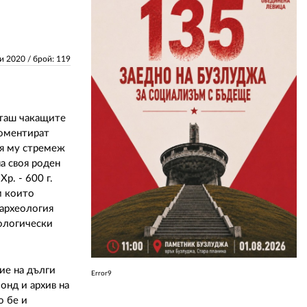
ЗА НАС
ни 2020
/ брой: 119
АВТОРИ
РЕДАКЦИЯ
КОНТАКТИ
иташ чакащите
коментират
РЕКЛАМА
ия му стремеж
а своя роден
АБОНАМЕНТ
р. - 600 г.
м които
УСЛОВИЯ ЗА ПОЛЗВАНЕ
 археология
ологически
ПОЛИТИКА ЗА БИСКВИТКИТЕ
ПОЛИТИКАТА ЗА
ПОВЕРИТЕЛНОСТ
ие на дълги
Error9
онд и архив на
о бе и