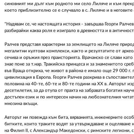
синовният ми дълг към родното ми село Лиляче и към прекра
което приблизително се е случвало в с. Лиляче и в неговит
"Надявам се, че настоящата история - завършва Георги Ралчев
разбирайки каква роля е изиграло в древността и в античнос
Ралчев представя характерни за землището на Лиляче приро
мегалитни култови комплекси, както и резултатите от архео
сечива и оръжия през праисторията. Врачанско се слави като
знае поне за т.нар. Тракийска принцеса и за знаменитото ср
във Враца откриха, че живот в района е имало още 29 000 г. 
цивилизация в Европа. Георги Ралчев разкрива в съпоставите
половина на 40-те, 60-те и 80-те години на ХХ в. Авторът и
десетилетия, за да отупа от прахта на забравата богатия науч
достъпен език и по интересен начин на любознателния чита
мнозина вкъщи.
Авторът ни повежда към бита, вярванията, инженерните осо
битките, които траките водят за утвърждаване и оцеляване 
на Филип II, с Александър Македонски, с римските легиони