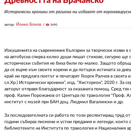
Древността на Врачанско
Исторически хроники от региона ни избавят от коронавирус
Йонко Бонов
автор:
visibility
3490
Изкушенията на съвременния българин за творчески изяви в о
на автобусна спирка колко души пишат стихове, сигурно ще 
исторически събития не биха били по-малко. Защото обръща
да се върне към своите корени и да потърси истината за дне
край ни предлага поетът и печатарят Георги Ралчев в своята к
сл.Хр.) Исторически хроники", изд. "Хистореон", 2020 г. За 
авторът отправя благодарност за оказаната помощ. Сред тях 
проф. Калин Порожанов от Центъра по тракология "Проф. А
институт с музей при БАН доц. Людмил Вагалински и др.
За последователната си работа по този респектиращ труд от
години събирах писмени и устни предания и легенди, които с
библиотеките на Института по тракология и Националния ар