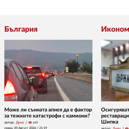
България
Иконом
Може ли сънната апнея да е фактор
Осигуряват 
за тежките катастрофи с камиони?
реставраци
Шипка
автор:
Дума
visibility
659
сряда, 05 Август 2026 /
21:19
автор:
Дума
visibility