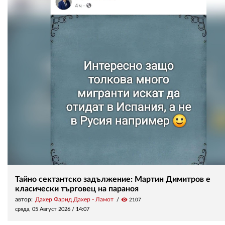
Тайно сектантско задължение: Мартин Димитров е
класически търговец на параноя
автор:
Дахер Фарид Дахер - Ламот
visibility
2107
сряда, 05 Август 2026 /
14:07