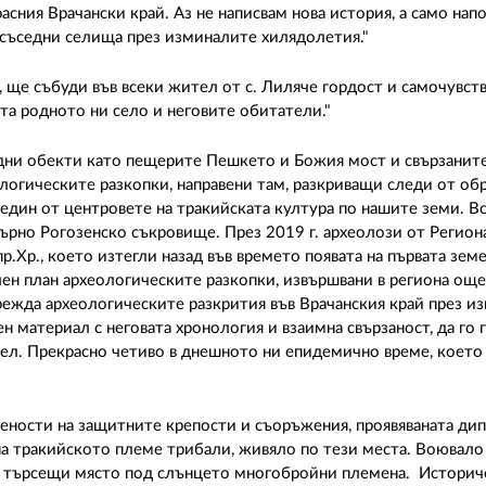
сния Врачански край. Аз не написвам нова история, а само нап
е съседни селища през изминалите хилядолетия."
, ще събуди във всеки жител от с. Лиляче гордост и самочувств
тта родното ни село и неговите обитатели."
дни обекти като пещерите Пешкето и Божия мост и свързаните
логическите разкопки, направени там, разкриващи следи от об
 един от центровете на тракийската култура по нашите земи. В
ебърно Рогозенско съкровище. През 2019 г. археолози от Регио
пр.Хр., което изтегли назад във времето появата на първата зем
лен план археологическите разкопки, извършвани в региона още
зрежда археологическите разкрития във Врачанския край през и
ен материал с неговата хронология и взаимна свързаност, да го 
тел. Прекрасно четиво в днешното ни епидемично време, което
бености на защитните крепости и съоръжения, проявяваната ди
на тракийското племе трибали, живяло по тези места. Воювало 
, с търсещи място под слънцето многобройни племена. Истори