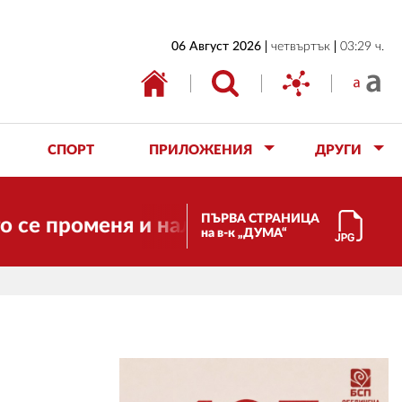
НАЧАЛО
06 Август 2026
четвъртък
03:29 ч.
БЪЛГАРИЯ
ИКОНОМИКА
ИЗБОРИ
СПОРТ
ПРИЛОЖЕНИЯ
ДРУГИ
СВЯТ
ОБЩЕСТВО
ПЪРВА СТРАНИЦА
роменя и налага необходимостта от тра
на в-к „ДУМА“
КУЛТУРА
ЖИВОТ
СПОРТ
ПРИЛОЖЕНИЯ
ДРУГИ