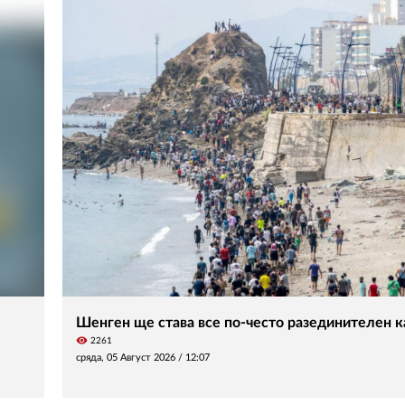
Шенген ще става все по-често разединителен ка
visibility
2261
сряда, 05 Август 2026 /
12:07