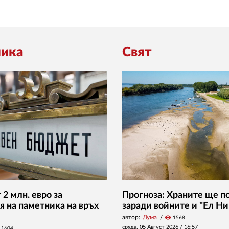
ика
Свят
2 млн. евро за
Прогноза: Храните ще п
я на паметника на връх
заради войните и "Ел Ни
автор:
Дума
visibility
1568
сряда, 05 Август 2026 /
16:57
1604