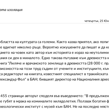
ната изолация
четвъртък, 25 Ю
бластта на културата са големи. Както казва приятел, ако поп
се вдигнат няколко ръце. Вероятно изкушените да пишат и да 
нето на човек като автор към историята е израз на неутолим
шния си ден в миналото. Едно такова пътуване към древността н
нига "Лиляче и врачанското землище в древността (28 000 г. пр.Х
сериозността на този труд съдим от учените и институциите, къ
са редакторът на книгата, известният специалист в тракийската
лександър Фол" в БАН; бившият директор на Националния архе
 455 страници авторът споделя във въведението: "В продължен
е губят в мрака на изминалите хилядолетия. Ползвах богатия ф
хеологически институт с музей към БАН. Не на последно мяст