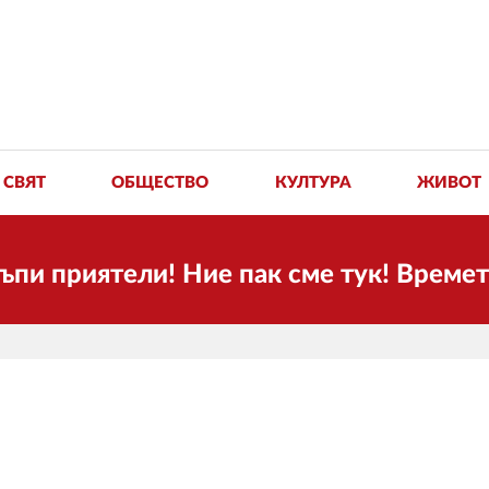
СВЯТ
ОБЩЕСТВО
КУЛТУРА
ЖИВОТ
иятели! Ние пак сме тук! Времето се п