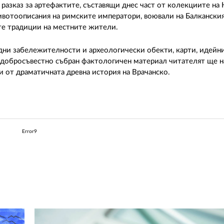
 разказ за артефактите, съставящи днес част от колекциите на
ивотоописания на римските императори, воювали на Балкански
ите традиции на местните жители.
дни забележителности и археологически обекти, карти, идейн
и добросъвестно събран фактологичен материал читателят ще 
 от драматичната древна история на Врачанско.
Error9