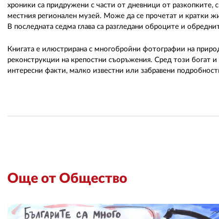
хроники са придружени с части от дневници от разкопките, с
местния регионален музей. Може да се прочетат и кратки ж
В последната седма глава са разгледани оброците и обредн
Книгата е илюстрирана с многобройни фотографии на приро
реконструкции на крепостни съоръжения. Сред този богат 
интересни факти, малко известни или забравени подробности
Още от Общество