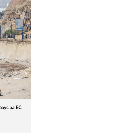
зус за ЕС