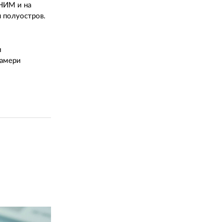
 НИМ и на
я полуостров.
и
намери