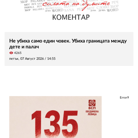
Не убиха само един човек. Убиха границата между
дете и палач
visibility
4265
петък, 07 Август 2026 /
14:55
Error9