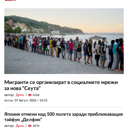
Мигранти се организират в социалните мрежи
за нова "Сеута"
автор:
Дума
visibility
4268
петък, 07 Август 2026 /
14:53
Япония отмени над 500 полета заради приближаващия
тайфун „Делфин“
автор:
Дума
visibility
3870