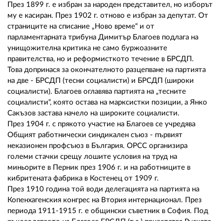
През 1899 г. е избран за народен представител, но изборът
му е касиран. През 1902 г. отново е избран за депутат. От
страниците на списание „Ново време“ и от
парламентарната трибуна Димитър Благоев подлага на
унищожителна критика не само буржоазните
правителства, но и реформисткото течение в БРСДП.
Това допринася за окончателното разцепване на партията
на две - БРСДП (тесни социалисти) и БРСДП (широки
социалисти). Благоев оглавява партията на „тесните
социалисти“, която остава на марксистки позиции, а Янко
Сакъзов застава начело на широките социалисти.
През 1904 г. с прякото участие на Благоев се учредява
Общият работнически синдикален съюз - първият
неказионен профсъюз в България. ОРСС организира
големи стачки срещу лошите условия на труд на
миньорите в Перник през 1906 г. и на работниците в
кибритената фабрика в Костенец от 1909 г.
През 1910 година той води делегацията на партията на
Копенхагенския конгрес на Втория интернационал. През
периода 1911-1915 г. е общински съветник в София. Под