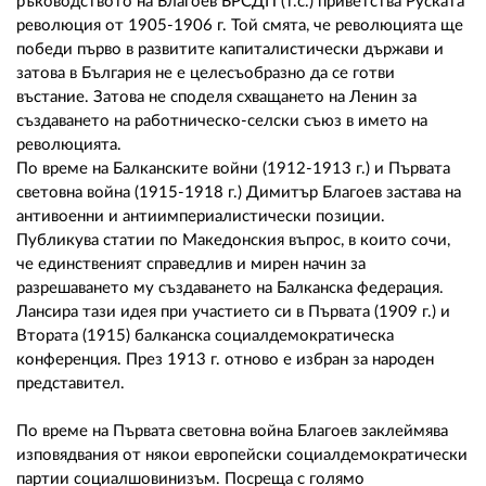
ръководството на Благоев БРСДП (т.с.) приветства Руската
революция от 1905-1906 г. Той смята, че революцията ще
победи първо в развитите капиталистически държави и
затова в България не е целесъобразно да се готви
въстание. Затова не споделя схващането на Ленин за
създаването на работническо-селски съюз в името на
революцията.
По време на Балканските войни (1912-1913 г.) и Първата
световна война (1915-1918 г.) Димитър Благоев застава на
антивоенни и антиимпериалистически позиции.
Публикува статии по Македонския въпрос, в които сочи,
че единственият справедлив и мирен начин за
разрешаването му създаването на Балканска федерация.
Лансира тази идея при участието си в Първата (1909 г.) и
Втората (1915) балканска социалдемократическа
конференция. През 1913 г. отново е избран за народен
представител.
По време на Първата световна война Благоев заклеймява
изповядвания от някои европейски социалдемократически
партии социалшовинизъм. Посреща с голямо