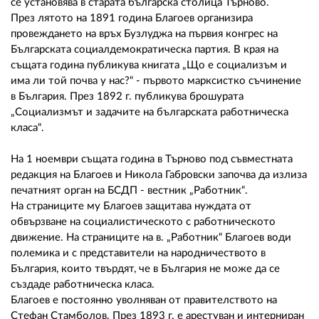
се установява в старата българска столица Търново.
През лятото на 1891 година Благоев организира
провеждането на връх Бузлуджа на първия конгрес на
Българската социалдемократическа партия. В края на
същата година публикува книгата „Що е социализъм и
има ли той почва у нас?“ - първото марксистко съчинение
в България. През 1892 г. публикува брошурата
„Социализмът и задачите на българската работническа
класа“.
На 1 ноември същата година в Търново под съвместната
редакция на Благоев и Никола Габровски започва да излиза
печатният орган на БСДП - вестник „Работник“.
На страниците му Благоев защитава нуждата от
обвързване на социалистическото с работническото
движение. На страниците на в. „Работник“ Благоев води
полемика и с представители на народничеството в
България, които твърдят, че в България не може да се
създаде работническа класа.
Благоев е постоянно уволняван от правителството на
Стефан Стамболов. През 1893 г. е арестуван и интерниран