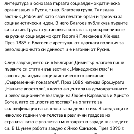
литература и основава първата социалдемократическа
организация в Русия, т.нар. Благоева група. Тя издава
вестник „Рабочий“ като свой печатан орган и трибуна за
социалистически идеи. В него Благоев публикува първите
си статии. Групата установява контакт с привържениците
на руския социалдемократ Георгий Плеханов в Женева.
През 1885 г. Благоев е арестуван от царската полиция за
революционната си дейност и е изгонен от Русия.
След завръщането си в България Димитър Благоев пише
първите си статии във вестник „Македонски глас“ и
започва да издава социалистическото списание
„Съвременний показател“. През 1886 написва брошурата
„Нашите апостоли“, в която акцентира на демократичните
и революционните възгледи на Любен Каравелов и Христо
Ботев, като се „противопоставя“ на опитите за
фалшификация на същността на делото им. В следващите
няколко години учителства в различни градове из
страната, като е уволняван многократно заради възгледите
си. В Шумен работи заедно с Янко Сакъзов. През 1890 г.