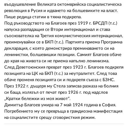
въодушевление Великата октомврийска социалистическа
революция в Русия и идването на болшевиките на власт.
Пише редица статии в тяхна подкрепа.
Под ръководството на Благоев през 1919 г. БРСДП (т.с.)
напуска разпадащия се Втори интернационал и става
съоснователка на Третия комунистическия интернационал,
преименувайки се в БКП (т.с.). Партията приема Програмна
декларация, с която демонстрира преминаването си на
ленинистки, болшевишки позиции. Самият Благоев обаче
до края на живота си не приема напълно ленинизма.
След Деветоюнския преврат през 1923 г. Благоев подкрепя
позицията на ЦК на БКП (т.с.) за неутралитет. След това
обаче променя позицията си и подкрепя съюза с БЗНС.
През 1922 г. дъщеря му Стела записва разказа на болния
си баща, излязъл от печат през 1926 г. под надслов
„Кратки бележки из моя живот“.
Димитър Благоев умира на 7 май 1924 година в София.
Погребението му се превръща в грандиозна манифестация
на социалистите срещу сговористкия режим.