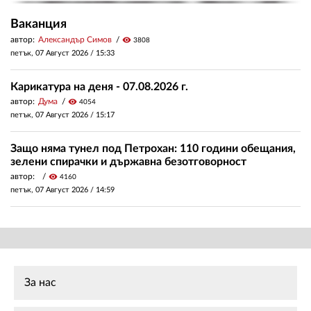
Ваканция
автор:
Александър Симов
visibility
3808
петък, 07 Август 2026 /
15:33
Карикатура на деня - 07.08.2026 г.
автор:
Дума
visibility
4054
петък, 07 Август 2026 /
15:17
Защо няма тунел под Петрохан: 110 години обещания,
зелени спирачки и държавна безотговорност
автор:
visibility
4160
петък, 07 Август 2026 /
14:59
За нас