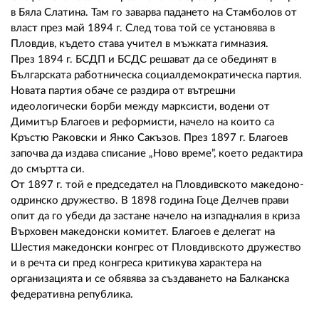
в Бяла Слатина. Там го заварва падането на Стамболов от
власт през май 1894 г. След това той се установява в
Пловдив, където става учител в мъжката гимназия.
През 1894 г. БСДП и БСДС решават да се обединят в
Българската работническа социалдемократическа партия.
Новата партия обаче се раздира от вътрешни
идеологически борби между марксисти, водени от
Димитър Благоев и реформисти, начело на които са
Кръстю Раковски и Янко Сакъзов. През 1897 г. Благоев
започва да издава списание „Ново време”, което редактира
до смъртта си.
От 1897 г. той е председател на Пловдивското македоно-
одринско дружество. В 1898 година Гоце Делчев прави
опит да го убеди да застане начело на изпадналия в криза
Върховен македонски комитет. Благоев е делегат на
Шестия македонски конгрес от Пловдивското дружество
и в речта си пред конгреса критикува характера на
организацията и се обявява за създаването на Балканска
федеративна република.