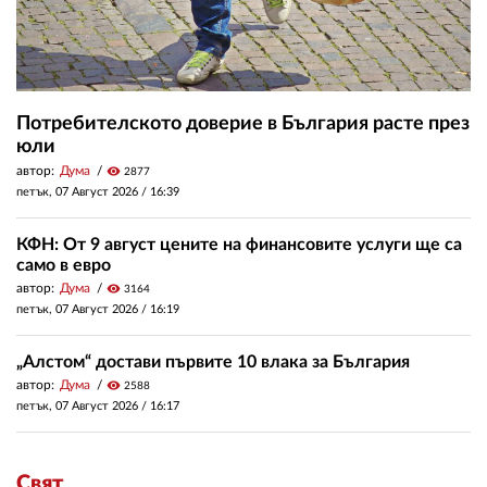
Потребителското доверие в България расте през
юли
автор:
Дума
visibility
2877
петък, 07 Август 2026 /
16:39
КФН: От 9 август цените на финансовите услуги ще са
само в евро
автор:
Дума
visibility
3164
петък, 07 Август 2026 /
16:19
„Алстом“ достави първите 10 влака за България
автор:
Дума
visibility
2588
петък, 07 Август 2026 /
16:17
Свят