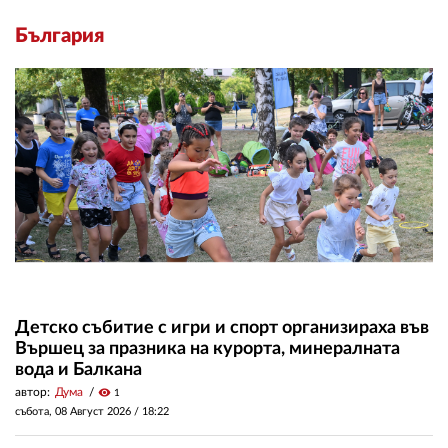
България
Детско събитие с игри и спорт организираха във
Вършец за празника на курорта, минералната
вода и Балкана
автор:
Дума
visibility
1
събота, 08 Август 2026 /
18:22