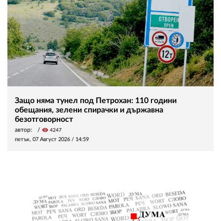
Защо няма тунел под Петрохан: 110 години
обещания, зелени спирачки и държавна
безотговорност
автор:
visibility
4247
петък, 07 Август 2026 /
14:59