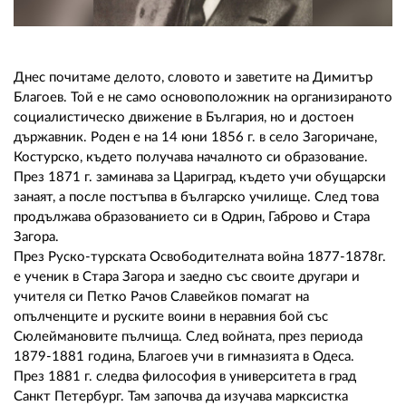
02 975 20 35
Днес почитаме делото, словото и заветите на Димитър
Благоев. Той е не само основоположник на организираното
социалистическо движение в България, но и достоен
държавник. Роден е на 14 юни 1856 г. в село Загоричане,
Костурско, където получава началното си образование.
През 1871 г. заминава за Цариград, където учи обущарски
занаят, а после постъпва в българско училище. След това
продължава образованието си в Одрин, Габрово и Стара
Загора.
През Руско-турската Освободителната война 1877-1878г.
е ученик в Стара Загора и заедно със своите другари и
учителя си Петко Рачов Славейков помагат на
опълченците и руските воини в неравния бой със
Сюлеймановите пълчища. След войната, през периода
1879-1881 година, Благоев учи в гимназията в Одеса.
През 1881 г. следва философия в университета в град
Санкт Петербург. Там започва да изучава марксистка