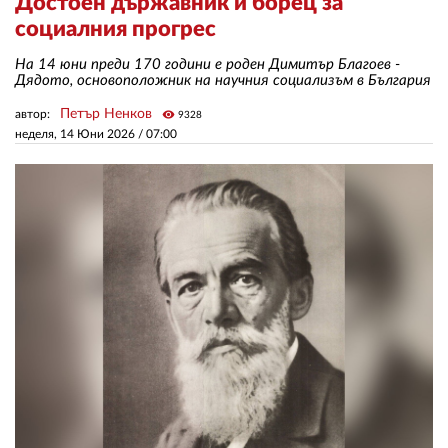
Достоен държавник и борец за
социалния прогрес
ЗА НАС
На 14 юни преди 170 години e роден Димитър Благоев -
Дядото, основоположник на научния социализъм в България
АВТОРИ
Петър Ненков
автор:
visibility
9328
РЕДАКЦИЯ
неделя, 14 Юни 2026 /
07:00
КОНТАКТИ
РЕКЛАМА
АБОНАМЕНТ
УСЛОВИЯ ЗА ПОЛЗВАНЕ
ПОЛИТИКА ЗА БИСКВИТКИТЕ
ПОЛИТИКАТА ЗА
ПОВЕРИТЕЛНОСТ