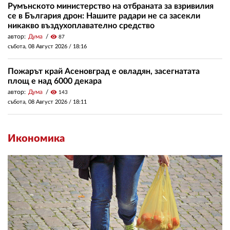
Румънското министерство на отбраната за взривилия
се в България дрон: Нашите радари не са засекли
никакво въздухоплавателно средство
автор:
Дума
visibility
87
събота, 08 Август 2026 /
18:16
Пожарът край Асеновград е овладян, засегнатата
площ е над 6000 декара
автор:
Дума
visibility
143
събота, 08 Август 2026 /
18:11
Икономика