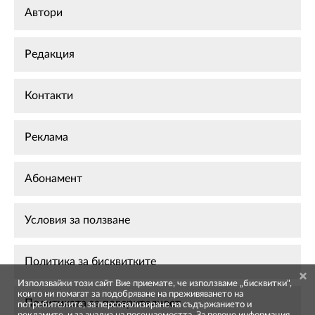
Автори
Редакция
Контакти
Реклама
Абонамент
Условия за ползване
Политика за бисквитките
Използвайки този сайт Вие приемате, че използваме „бисквитки",
които ни помагат за подобряване на преживяването на
Политиката за поверителност
потребителите, за персонализиране на съдържанието и