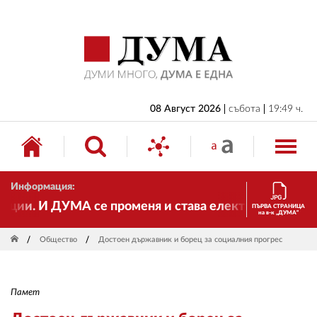
НАЧАЛО
БЪЛГАРИЯ
ИКОНОМИКА
ИЗБОРИ
08 Август 2026
събота
19:49 ч.
СВЯТ
ОБЩЕСТВО
Информация:
КУЛТУРА
и. И ДУМА се променя и става електронно издание, 
ПЪРВА СТРАНИЦА
на в-к „ДУМА“
ЖИВОТ
Общество
Достоен държавник и борец за социалния прогрес
СПОРТ
ПРИЛОЖЕНИЯ
Памет
ДРУГИ