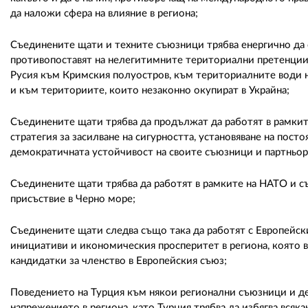
да наложи сфера на влияние в региона;
Съединените щати и техните съюзници трябва енергично да 
противопоставят на нелегитимните териториални претенции
Русия към Кримския полуостров, към териториалните води н
и към териториите, които незаконно окупират в Украйна;
Съединените щати трябва да продължат да работят в рамкит
стратегия за засилване на сигурността, установяване на пос
демократичната устойчивост на своите съюзници и партньори
Съединените щати трябва да работят в рамките на НАТО и съ
присъствие в Черно море;
Съединените щати следва също така да работят с Европейски
инициативи и икономическия просперитет в региона, която 
кандидатки за членство в Европейския съюз;
Поведението на Турция към някои регионални съюзници и де
напрежението в региона, като Турция трябва да избягва всяк