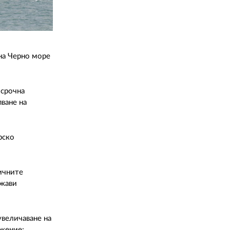
на Черно море
осрочна
пване на
рско
ичните
ржави
величаване на
ежение;