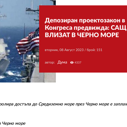
Депозиран проектозакон в
Конгреса предвижда: САЩ
ВЛИЗАТ В ЧЕРНО МОРЕ
вторник, 08 Август 2023
/ брой: 151
Дума
автор:
visibility
4337
ролира достъпа до Средиземно море през Черно море е заплах
 в Черно море