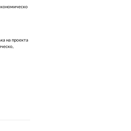
 икономическо
ка на проекта
ическо,