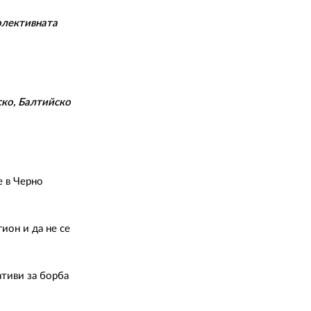
02 975 20 35
олективната
ско, Балтийско
е в Черно
ион и да не се
ативи за борба