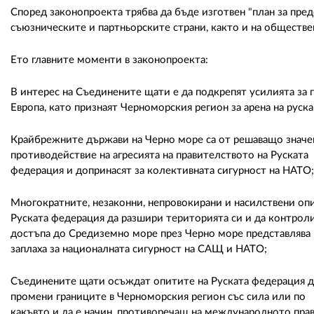
Според законопроекта трябва да бъде изготвен "план за пре
съюзническите и партньорските страни, както и на обществен
Ето главните моменти в законопроекта:
В интерес на Съединените щати е да подкрепят усилията за
Европа, като признаят Черноморския регион за арена на руска
Крайбрежните държави на Черно море са от решаващо значе
противодействие на агресията на правителството на Руската
федерация и допринасят за колективната сигурност на НАТО;
Многократните, незаконни, непровокирани и насилствени оп
Руската федерация да разшири територията си и да контрол
достъпа до Средиземно море през Черно море представлява
заплаха за националната сигурност на САЩ и НАТО;
Съединените щати осъждат опитите на Руската федерация д
промени границите в Черноморския регион със сила или по
какъвто и да е начин, противоречащ на международното прав