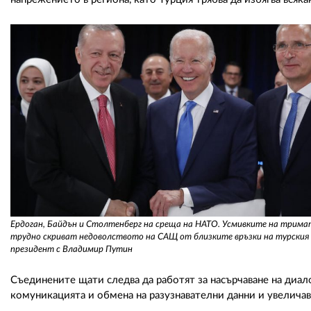
Ердоган, Байдън и Столтенберг на среща на НАТО. Усмивките на трима
трудно скриват недоволството на САЩ от близките връзки на турския
президент с Владимир Путин
Съединените щати следва да работят за насърчаване на диал
комуникацията и обмена на разузнавателни данни и увеличав