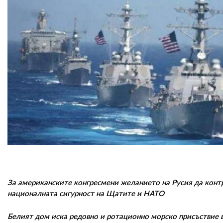
За американските конгресмени желанието на Русия да конт
националната сигурност на Щатите и НАТО
Белият дом иска редовно и ротационно морско присъствие