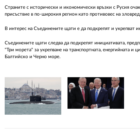
Страните с исторически и икономически връзки с Русия оч
присъствие в по-широкия регион като противовес на зловред
В интерес на Съединените щати е да подкрепят и укрепват
Съединените щати следва да подкрепят инициативата, предпр
"Три морета" за укрепване на транспортната, енергийната и
Балтийско и Черно море.