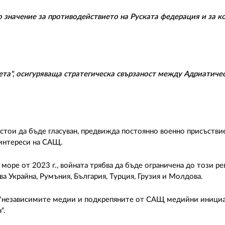
о значение за противодействието на Руската федерация и за к
та", осигуряваща стратегическа свързаност между Адриатиче
дстои да бъде гласуван, предвижда постоянно военно присъстви
 интереси на САЩ.
море от 2023 г., войната трябва да бъде ограничена до този рег
а Украйна, Румъния, България, Турция, Грузия и Молдова.
чат "независимите медии и подкрепяните от САЩ медийни иници
".