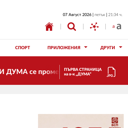
НАЧАЛО
07 Август 2026
петък
21:34 ч.
БЪЛГАРИЯ
ИКОНОМИКА
ИЗБОРИ
СПОРТ
ПРИЛОЖЕНИЯ
ДРУГИ
СВЯТ
ОБЩЕСТВО
ПЪРВА СТРАНИЦА
е променя и става електронно издание,
на в-к „ДУМА“
КУЛТУРА
ЖИВОТ
СПОРТ
ПРИЛОЖЕНИЯ
ДРУГИ