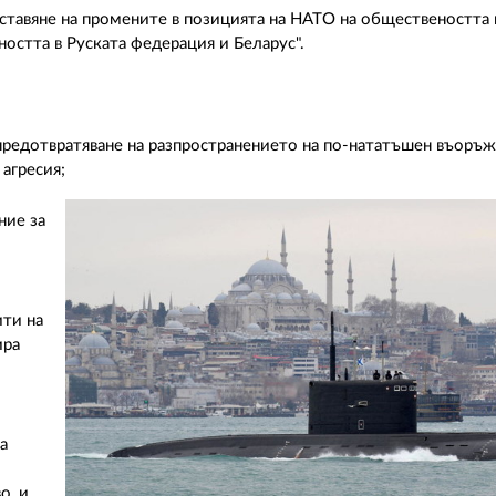
дставяне на промените в позицията на НАТО на обществеността 
остта в Руската федерация и Беларус".
 предотвратяване на разпространението на по-нататъшен въоръ
 агресия;
ние за
ити на
ира
а
о, и