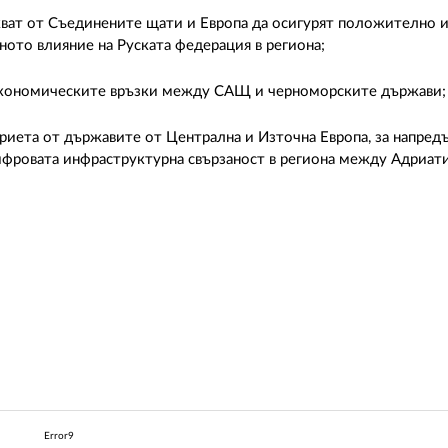
акват от Съединените щати и Европа да осигурят положително
ното влияние на Руската федерация в региона;
 икономическите връзки между САЩ и черноморските държави;
иета от държавите от Централна и Източна Европа, за напредъ
 цифровата инфраструктурна свързаност в региона между Адриат
Error9