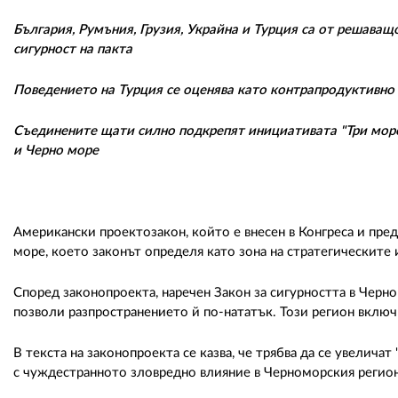
България, Румъния, Грузия, Украйна и Турция са от решаващ
сигурност на пакта
Поведението на Турция се оценява като контрапродуктивно
Съединените щати силно подкрепят инициативата "Три море
и Черно море
Американски проектозакон, който е внесен в Конгреса и пре
море, което законът определя като зона на стратегическите
Според законопроекта, наречен Закон за сигурността в Черно 
позволи разпространението й по-нататък. Този регион включв
В текста на законопроекта се казва, че трябва да се увели
с чуждестранното зловредно влияние в Черноморския регион