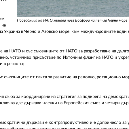
се
Подводница на НАТО минава през Босфора на път за Черно море
 на
а Украйна в Черно и Азовско море, към международните води 
е на НАТО и със съюзниците от НАТО за разработване на дълг
тоянно, устойчиво присъствие по Източния фланг на НАТО и укре
 в региона;
с съюзниците от пакта за развитие на редовно, ротационно мо
я съюз за координиране на стратегия за подкрепа на демократ
включва две държави членки на Европейския съюз и четири дъ
мократични държави е контрапродуктивно и е допринесло за у
акви действия за по-нататъшна ескалация на регионалното напр