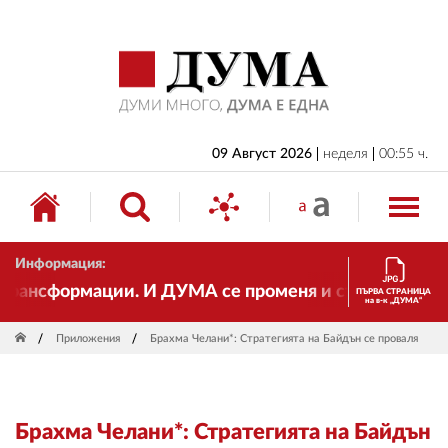
НАЧАЛО
БЪЛГАРИЯ
ИКОНОМИКА
ИЗБОРИ
09 Август 2026
неделя
00:55 ч.
СВЯТ
ОБЩЕСТВО
Информация:
КУЛТУРА
нсформации. И ДУМА се променя и става електронно 
ПЪРВА СТРАНИЦА
на в-к „ДУМА“
ЖИВОТ
Приложения
Брахма Челани*: Стратегията на Байдън се проваля
СПОРТ
ПРИЛОЖЕНИЯ
Брахма Челани*: Стратегията на Байдън
ДРУГИ