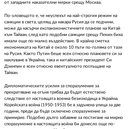
от западните наказателни мерки срещу Москва.
По-зловещото е, че неуспехът на най-строгия режим на
санкции в света, целящ да накара Русия да се подчини,
може да насърчи експанзионистичните планове на Китай
към Тайван, след като подобни санкции срещу Пекин биха
имали още по-малко въздействие. В крайна сметка
икономиката на Китай е около 10 пъти по-голяма от тази
на Русия. Както Путин беше ясен относно плановете си за
нахлуване в Украйна, така и китайският президент Си
Дзинпин е ясен относно евентуалното поглъщане на
Тайван.
Дипломатическите усилия за споразумение за
прекратяване на огъня трябва да бъдат естествено
следствие от настоящата военна безизходица в Украйна.
Корейската война (1950-1953) бе в задънена улица за две
години, преди да бъде сключено споразумение за
примирие. Подобно дълго забавяне за постигане на мирно
споразумение в настоящата война би донесло още по-