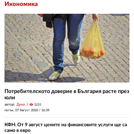
Икономика
Потребителското доверие в България расте през
юли
автор:
Дума
visibility
3235
петък, 07 Август 2026 /
16:39
КФН: От 9 август цените на финансовите услуги ще са
само в евро