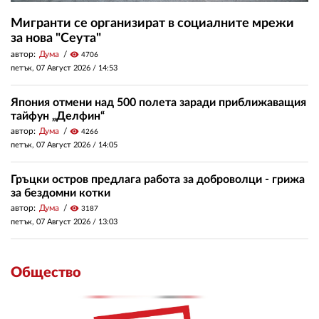
Мигранти се организират в социалните мрежи
за нова "Сеута"
автор:
Дума
visibility
4706
петък, 07 Август 2026 /
14:53
Япония отмени над 500 полета заради приближаващия
тайфун „Делфин“
автор:
Дума
visibility
4266
петък, 07 Август 2026 /
14:05
Гръцки остров предлага работа за доброволци - грижа
за бездомни котки
автор:
Дума
visibility
3187
петък, 07 Август 2026 /
13:03
Общество