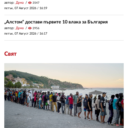
автор:
Дума
visibility
3547
петък, 07 Август 2026 /
16:19
„Алстом“ достави първите 10 влака за България
автор:
Дума
visibility
2956
петък, 07 Август 2026 /
16:17
Свят