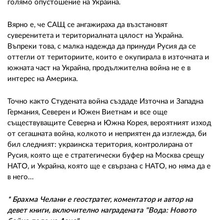
голямо опустошение на Украйна.
Вярно е, че САЩ се ангажираха да възстановят
суверенитета и териториалната цялост на Украйна.
Въпреки това, с малка надежда да принуди Русия да се
оттегли от териториите, които е окупирала в източната и
южната част на Украйна, продължителна война не е в
интерес на Америка.
Точно както Студената война създаде Източна и Западна
Германия, Северен и Южен Виетнам и все още
съществуващите Северна и Южна Корея, вероятният изход
от сегашната война, колкото и неприятен да изглежда, би
бил следният: украинска територия, контролирана от
Русия, която ще е стратегически буфер на Москва срещу
НАТО, и Украйна, която ще е свързана с НАТО, но няма да е
в него...
* Брахма Челани е геостратег, коментатор и автор на
девет книги, включително наградената "Вода: Новото