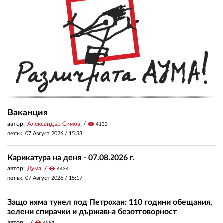
Ваканция
автор:
Александър Симов
visibility
4133
петък, 07 Август 2026 /
15:33
Карикатура на деня - 07.08.2026 г.
автор:
Дума
visibility
4434
петък, 07 Август 2026 /
15:17
Защо няма тунел под Петрохан: 110 години обещания,
зелени спирачки и държавна безотговорност
автор:
visibility
4581