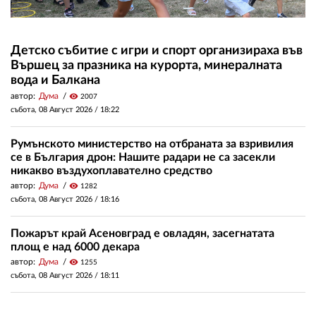
Детско събитие с игри и спорт организираха във
Вършец за празника на курорта, минералната
вода и Балкана
автор:
Дума
visibility
2007
събота, 08 Август 2026 /
18:22
Румънското министерство на отбраната за взривилия
се в България дрон: Нашите радари не са засекли
никакво въздухоплавателно средство
автор:
Дума
visibility
1282
събота, 08 Август 2026 /
18:16
Пожарът край Асеновград е овладян, засегнатата
площ е над 6000 декара
автор:
Дума
visibility
1255
събота, 08 Август 2026 /
18:11