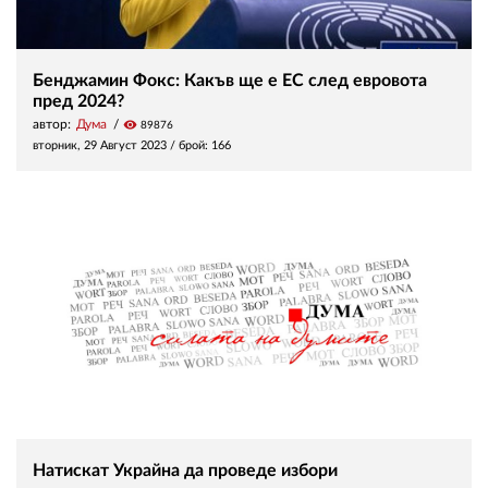
Бенджамин Фокс: Какъв ще е ЕС след евровота
пред 2024?
автор:
Дума
visibility
89876
вторник, 29 Август 2023
/ брой: 166
Натискат Украйна да проведе избори