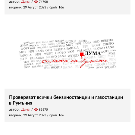
автор:
Дума
visibility
74708
вторник, 29 Август 2023
/ брой: 166
Проверяват всички бензиностанции и газостанции
в Румъния
автор:
Дума
visibility
81675
вторник, 29 Август 2023
/ брой: 166