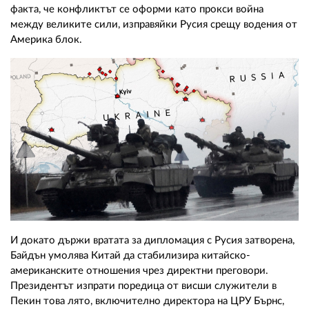
факта, че конфликтът се оформи като прокси война
между великите сили, изправяйки Русия срещу водения от
Америка блок.
И докато държи вратата за дипломация с Русия затворена,
Байдън умолява Китай да стабилизира китайско-
американските отношения чрез директни преговори.
Президентът изпрати поредица от висши служители в
Пекин това лято, включително директора на ЦРУ Бърнс,