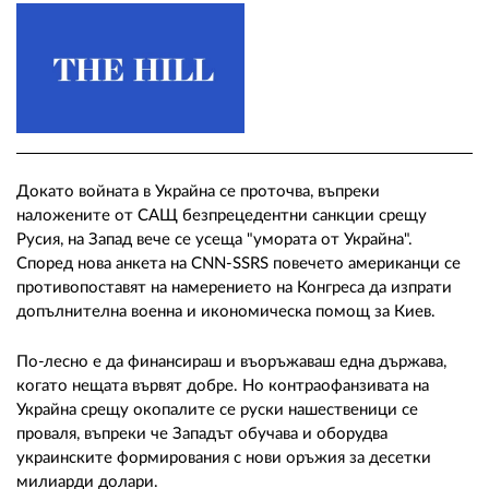
02 975 20 35
Докато войната в Украйна се проточва, въпреки
наложените от САЩ безпрецедентни санкции срещу
Русия, на Запад вече се усеща "умората от Украйна".
Според нова анкета на CNN-SSRS повечето американци се
противопоставят на намерението на Конгреса да изпрати
допълнителна военна и икономическа помощ за Киев.
По-лесно е да финансираш и въоръжаваш една държава,
когато нещата вървят добре. Но контраофанзивата на
Украйна срещу окопалите се руски нашественици се
проваля, въпреки че Западът обучава и оборудва
украинските формирования с нови оръжия за десетки
милиарди долари.