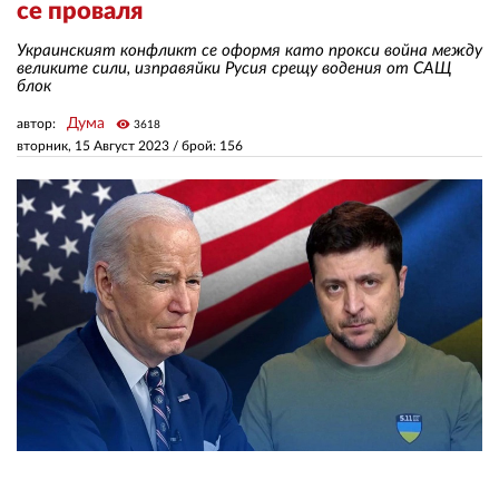
се проваля
Украинският конфликт се оформя като прокси война между
ЗА НАС
великите сили, изправяйки Русия срещу водения от САЩ
блок
АВТОРИ
Дума
автор:
visibility
3618
РЕДАКЦИЯ
вторник, 15 Август 2023
/ брой: 156
КОНТАКТИ
РЕКЛАМА
АБОНАМЕНТ
УСЛОВИЯ ЗА ПОЛЗВАНЕ
ПОЛИТИКА ЗА БИСКВИТКИТЕ
ПОЛИТИКАТА ЗА
ПОВЕРИТЕЛНОСТ