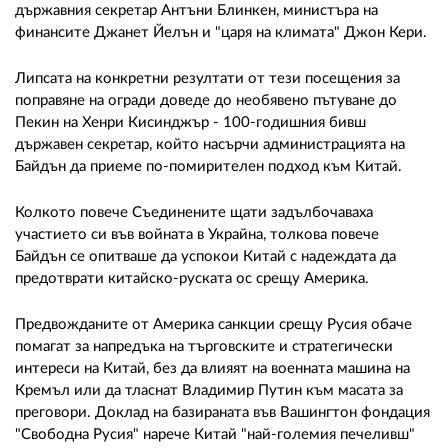
държавния секретар Антъни Блинкен, министъра на
финансите Джанет Йелън и "царя на климата" Джон Кери.
Липсата на конкретни резултати от тези посещения за
поправяне на огради доведе до необявено пътуване до
Пекин на Хенри Кисинджър - 100-годишния бивш
държавен секретар, който насърчи администрацията на
Байдън да приеме по-помирителен подход към Китай.
Колкото повече Съединените щати задълбочаваха
участието си във войната в Украйна, толкова повече
Байдън се опитваше да успокои Китай с надеждата да
предотврати китайско-руската ос срещу Америка.
Предвожданите от Америка санкции срещу Русия обаче
помагат за напредъка на търговските и стратегически
интереси на Китай, без да влияят на военната машина на
Кремъл или да тласнат Владимир Путин към масата за
преговори. Доклад на базираната във Вашингтон фондация
"Свободна Русия" нарече Китай "най-големия печеливш"