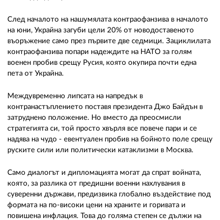
След началото на нашумялата контраофанзива в началото
на юни, Украйна загуби цели 20% от новодоставеното
въоръжение само през първите две седмици. Зациклилата
контраофанзива попари надеждите на НАТО за голям
военен пробив срещу Русия, която окупира почти една
пета от Украйна.
Междувременно липсата на напредък в
контранастъплението поставя президента Джо Байдън в
затруднено положение. Но вместо да преосмисли
стратегията си, той просто хвърля все повече пари и се
надява на чудо - евентуален пробив на бойното поле срещу
руските сили или политически катаклизми в Москва.
Само диалогът и дипломацията могат да спрат войната,
която, за разлика от предишни военни нахлувания в
суверенни държави, предизвика глобално въздействие под
формата на по-високи цени на храните и горивата и
повишена инфлация. Това до голяма степен се дължи на