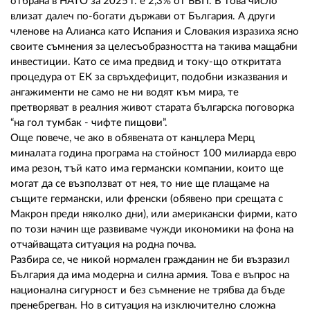
отбрана в НАТО за 2025 г. е 2,3% от БВП. В това число
влизат далеч по-богати държави от България. А други
членове на Алианса като Испания и Словакия изразиха ясно
своите съмнения за целесъобразността на такива мащабни
инвестиции. Като се има предвид и току-що откритата
процедура от ЕК за свръхдефицит, подобни изказвания и
ангажименти не само не ни водят към мира, те
претворяват в реалния живот старата българска поговорка
“на гол тумбак - чифте пищови”.
Още повече, че ако в обявената от канцлера Мерц
миналата година програма на стойност 100 милиарда евро
има резон, тъй като има германски компании, които ще
могат да се възползват от нея, то ние ще плащаме на
същите германски, или френски (обявено при срещата с
Макрон преди няколко дни), или американски фирми, като
по този начин ще развиваме чужди икономики на фона на
отчайващата ситуация на родна почва.
Разбира се, че никой нормален гражданин не би възразил
България да има модерна и силна армия. Това е въпрос на
национална сигурност и без съмнение не трябва да бъде
пренебрегван. Но в ситуация на изключително сложна