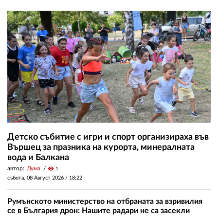
Детско събитие с игри и спорт организираха във
Вършец за празника на курорта, минералната
вода и Балкана
автор:
Дума
visibility
1
събота, 08 Август 2026 /
18:22
Румънското министерство на отбраната за взривилия
се в България дрон: Нашите радари не са засекли