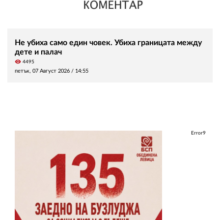
Не убиха само един човек. Убиха границата между
дете и палач
visibility
4495
петък, 07 Август 2026 /
14:55
Error9