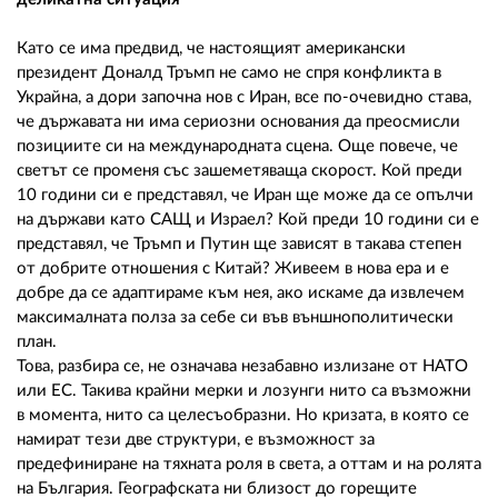
Като се има предвид, че настоящият американски
президент Доналд Тръмп не само не спря конфликта в
Украйна, а дори започна нов с Иран, все по-очевидно става,
че държавата ни има сериозни основания да преосмисли
позициите си на международната сцена. Още повече, че
светът се променя със зашеметяваща скорост. Кой преди
10 години си е представял, че Иран ще може да се опълчи
на държави като САЩ и Израел? Кой преди 10 години си е
представял, че Тръмп и Путин ще зависят в такава степен
от добрите отношения с Китай? Живеем в нова ера и е
добре да се адаптираме към нея, ако искаме да извлечем
максималната полза за себе си във външнополитически
план.
Това, разбира се, не означава незабавно излизане от НАТО
или ЕС. Такива крайни мерки и лозунги нито са възможни
в момента, нито са целесъобразни. Но кризата, в която се
намират тези две структури, е възможност за
предефиниране на тяхната роля в света, а оттам и на ролята
на България. Географската ни близост до горещите