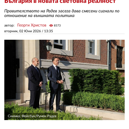
България в новата световна реалност
Правителството на Радев засега дава смесени сигнали по
ЗА НАС
отношение на външната политика
Георги Христов
автор:
visibility
8573
АВТОРИ
вторник, 02 Юни 2026 /
13:35
РЕДАКЦИЯ
КОНТАКТИ
РЕКЛАМА
АБОНАМЕНТ
УСЛОВИЯ ЗА ПОЛЗВАНЕ
ПОЛИТИКА ЗА БИСКВИТКИТЕ
ПОЛИТИКАТА ЗА
ПОВЕРИТЕЛНОСТ
Снимка: Фейсбук/Румен Радев