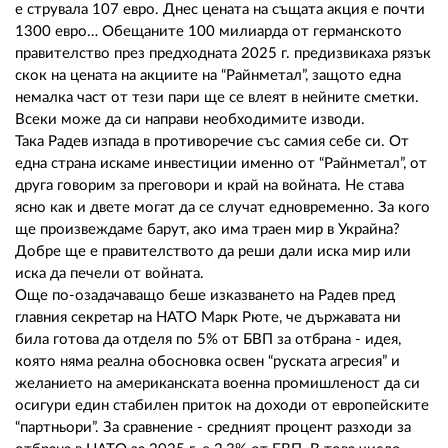
е струвала 107 евро. Днес цената на същата акция е почти
1300 евро… Обещаните 100 милиарда от германското
правителство през предходната 2025 г. предизвикаха рязък
скок на цената на акциите на “Райнметал”, защото една
немалка част от тези пари ще се влеят в нейните сметки.
Всеки може да си направи необходимите изводи.
Така Радев изпада в противоречие със самия себе си. От
една страна искаме инвестиции именно от “Райнметал”, от
друга говорим за преговори и край на войната. Не става
ясно как и двете могат да се случат едновременно. За кого
ще произвеждаме барут, ако има траен мир в Украйна?
Добре ще е правителството да реши дали иска мир или
иска да печели от войната.
Още по-озадачаващо беше изказването на Радев пред
главния секретар на НАТО Марк Рюте, че държавата ни
била готова да отделя по 5% от БВП за отбрана - идея,
която няма реална обосновка освен “руската агресия” и
желанието на американската военна промишленост да си
осигури един стабилен приток на доходи от европейските
“партньори”. За сравнение - средният процент разходи за