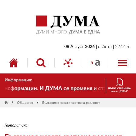
НАЧАЛО
БЪЛГАРИЯ
ИКОНОМИКА
ИЗБОРИ
08 Август 2026
събота
22:14 ч.
СВЯТ
ОБЩЕСТВО
Информация:
КУЛТУРА
сформации. И ДУМА се променя и става електронно и
ПЪРВА СТРАНИЦА
на в-к „ДУМА“
ЖИВОТ
Общество
България в новата световна реалност
СПОРТ
ПРИЛОЖЕНИЯ
Геополитика
ДРУГИ