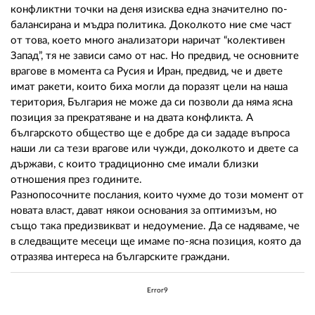
конфликтни точки на деня изисква една значително по-
балансирана и мъдра политика. Доколкото ние сме част
от това, което много анализатори наричат “колективен
Запад”, тя не зависи само от нас. Но предвид, че основните
врагове в момента са Русия и Иран, предвид, че и двете
имат ракети, които биха могли да поразят цели на наша
територия, България не може да си позволи да няма ясна
позиция за прекратяване и на двата конфликта. А
българското общество ще е добре да си зададе въпроса
наши ли са тези врагове или чужди, доколкото и двете са
държави, с които традиционно сме имали близки
отношения през годините.
Разнопосочните послания, които чухме до този момент от
новата власт, дават някои основания за оптимизъм, но
също така предизвикват и недоумение. Да се надяваме, че
в следващите месеци ще имаме по-ясна позиция, която да
отразява интереса на българските граждани.
Error9