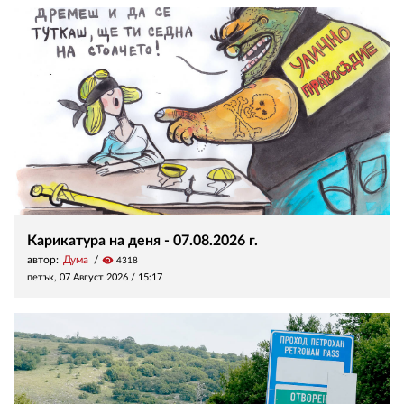
Карикатура на деня - 07.08.2026 г.
автор:
Дума
visibility
4318
петък, 07 Август 2026 /
15:17