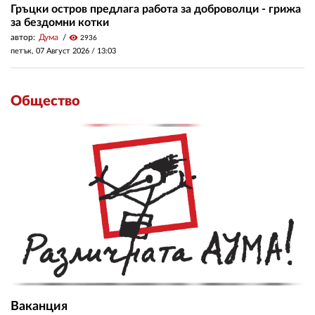
Гръцки остров предлага работа за доброволци - грижа
за бездомни котки
автор:
Дума
visibility
2936
петък, 07 Август 2026 /
13:03
Общество
Ваканция