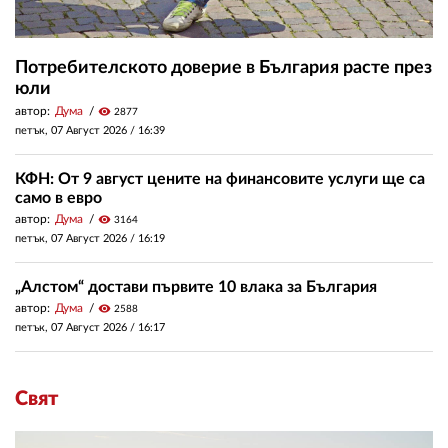
Потребителското доверие в България расте през
юли
автор:
Дума
visibility
2877
петък, 07 Август 2026 /
16:39
КФН: От 9 август цените на финансовите услуги ще са
само в евро
автор:
Дума
visibility
3164
петък, 07 Август 2026 /
16:19
„Алстом“ достави първите 10 влака за България
автор:
Дума
visibility
2588
петък, 07 Август 2026 /
16:17
Свят