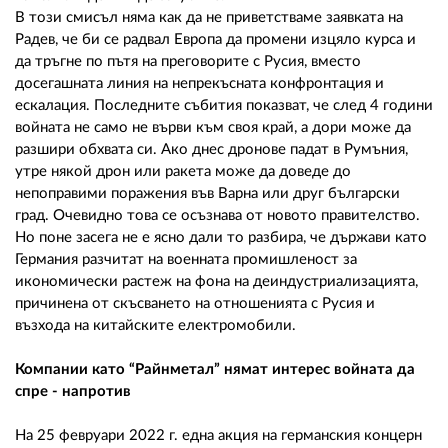
В този смисъл няма как да не приветстваме заявката на
Радев, че би се радвал Европа да промени изцяло курса и
да тръгне по пътя на преговорите с Русия, вместо
досегашната линия на непрекъсната конфронтация и
ескалация. Последните събития показват, че след 4 години
войната не само не върви към своя край, а дори може да
разшири обхвата си. Ако днес дронове падат в Румъния,
утре някой дрон или ракета може да доведе до
непоправими поражения във Варна или друг български
град. Очевидно това се осъзнава от новото правителство.
Но поне засега не е ясно дали то разбира, че държави като
Германия разчитат на военната промишленост за
икономически растеж на фона на деиндустриализацията,
причинена от скъсването на отношенията с Русия и
възхода на китайските електромобили.
Компании като “Райнметал” нямат интерес войната да
спре - напротив
На 25 февруари 2022 г. една акция на германския концерн