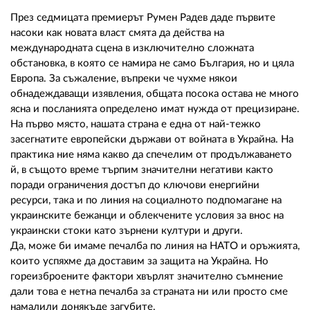
02 975 20 35
През седмицата премиерът Румен Радев даде първите
насоки как новата власт смята да действа на
международната сцена в изключително сложната
обстановка, в която се намира не само България, но и цяла
Европа. За съжаление, въпреки че чухме някои
обнадеждаващи изявления, общата посока остава не много
ясна и посланията определено имат нужда от прецизиране.
На първо място, нашата страна е една от най-тежко
засегнатите европейски държави от войната в Украйна. На
практика ние няма какво да спечелим от продължаването
й, в същото време търпим значителни негативи както
поради ограничения достъп до ключови енергийни
ресурси, така и по линия на социалното подпомагане на
украинските бежанци и облекчените условия за внос на
украински стоки като зърнени култури и други.
Да, може би имаме печалба по линия на НАТО и оръжията,
които успяхме да доставим за защита на Украйна. Но
гореизброените фактори хвърлят значително съмнение
дали това е нетна печалба за страната ни или просто сме
намалили донякъде загубите.