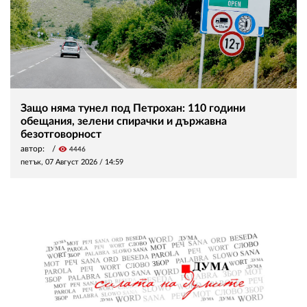
Защо няма тунел под Петрохан: 110 години
обещания, зелени спирачки и държавна
безотговорност
автор:
visibility
4446
петък, 07 Август 2026 /
14:59