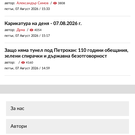
автор:
Александър Симов
visibility
3808
петък, 07 Август 2026 /
15:33
Карикатура на деня - 07.08.2026 г.
автор:
Дума
visibility
4054
петък, 07 Август 2026 /
15:17
Защо няма тунел под Петрохан: 110 години обещания,
зелени спирачки и държавна безотговорност
автор:
visibility
4160
петък, 07 Август 2026 /
14:59
За нас
Автори