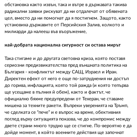
обстановка както извън, така и вътре в държавата такива
радикални заявки рискуват да ни отдалечат от обявената
цел, вместо да ни помогнат да я постигнем. Защото, както
установиха държавите от Персийския Залив, колкото и
милиарди да налееш във въоръжение,
най-добрата национална сигурност си остава мирът
Така стигаме и до другата световна криза, която поставя
сериозни предизвикателства пред външната политика на
България - конфликтът между САЩ, Израел и Иран.
Директен ефект от него е още по-затруднения ни достъп
до горива, инфлацията, която той ражда (и която тепърва
ще усещаме в пълния й обем), както и фактът, че
официално бяхме предупредени от Техеран, че ставаме
мишена за техните ракети. Въпреки уверенията на Тръмп,
че сделката се “пече” и е въпрос на време, обективния
поглед върху ситуацията показва, че до компромис между
двете страни много трудно ще се стигне. По-вероятно е да
дойде момент, в който военните действия ще започнат