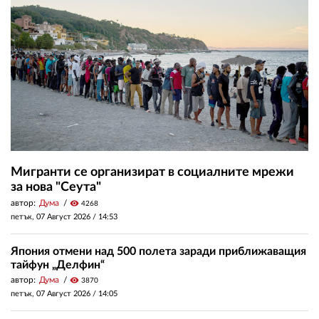
Мигранти се организират в социалните мрежи
за нова "Сеута"
автор:
Дума
visibility
4268
петък, 07 Август 2026 /
14:53
Япония отмени над 500 полета заради приближаващия
тайфун „Делфин“
автор:
Дума
visibility
3870
петък, 07 Август 2026 /
14:05