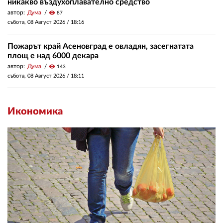
никакво въздухоплавателно средство
автор:
Дума
visibility
87
събота, 08 Август 2026 /
18:16
Пожарът край Асеновград е овладян, засегнатата
площ е над 6000 декара
автор:
Дума
visibility
143
събота, 08 Август 2026 /
18:11
Икономика