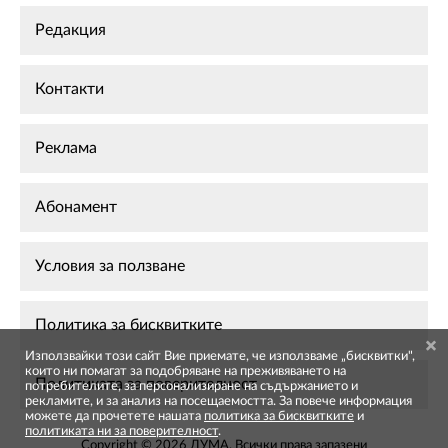
Редакция
Контакти
Реклама
Абонамент
Условия за ползване
Политика за бисквитките
Използвайки този сайт Вие приемате, че използваме „бисквитки",
които ни помагат за подобряване на преживяването на
Политиката за поверителност
потребителите, за персонализиране на съдържанието и
рекламите, и за анализ на посещаемостта. За повече информация
можете да прочетете нашата
политика за бисквитките
и
политиката ни за поверителност
.
Copyright © 2026 ДУМА. Всички права запазени