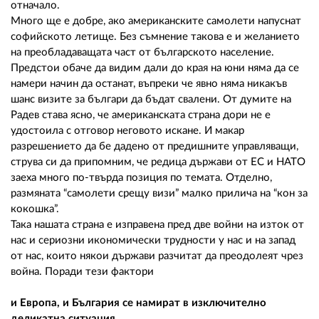
отначало.
Много ще е добре, ако американските самолети напуснат
софийското летище. Без съмнение такова е и желанието
на преобладаващата част от българското население.
Предстои обаче да видим дали до края на юни няма да се
намери начин да останат, въпреки че явно няма никакъв
шанс визите за българи да бъдат свалени. От думите на
Радев става ясно, че американската страна дори не е
удостоила с отговор неговото искане. И макар
разрешението да бе дадено от предишните управляващи,
струва си да припомним, че редица държави от ЕС и НАТО
заеха много по-твърда позиция по темата. Отделно,
размяната “самолети срещу визи” малко прилича на “кон за
кокошка”.
Така нашата страна е изправена пред две войни на изток от
нас и сериозни икономически трудности у нас и на запад
от нас, които някои държави разчитат да преодолеят чрез
война. Поради тези фактори
и Европа, и България се намират в изключително
деликатна ситуация