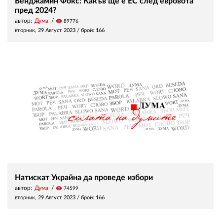
Бенджамин Фокс: Какъв ще е ЕС след евровота
пред 2024?
автор:
Дума
visibility
89776
вторник, 29 Август 2023
/ брой: 166
Натискат Украйна да проведе избори
автор:
Дума
visibility
74599
вторник, 29 Август 2023
/ брой: 166