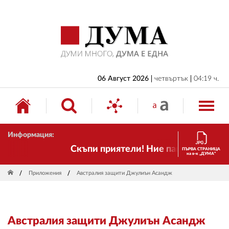
НАЧАЛО
БЪЛГАРИЯ
ИКОНОМИКА
ИЗБОРИ
06 Август 2026
четвъртък
04:19 ч.
СВЯТ
ОБЩЕСТВО
Информация:
КУЛТУРА
Скъпи приятели! Ние пак сме тук! Врем
ПЪРВА СТРАНИЦА
на в-к „ДУМА“
ЖИВОТ
Приложения
Австралия защити Джулиън Асандж
СПОРТ
ПРИЛОЖЕНИЯ
Австралия защити Джулиън Асандж
ДРУГИ