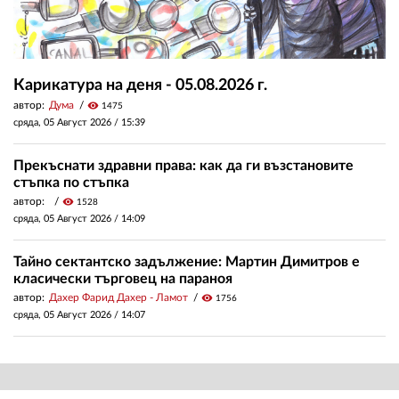
Карикатура на деня - 05.08.2026 г.
автор:
Дума
visibility
1475
сряда, 05 Август 2026 /
15:39
Прекъснати здравни права: как да ги възстановите
стъпка по стъпка
автор:
visibility
1528
сряда, 05 Август 2026 /
14:09
Тайно сектантско задължение: Мартин Димитров е
класически търговец на параноя
автор:
Дахер Фарид Дахер - Ламот
visibility
1756
сряда, 05 Август 2026 /
14:07