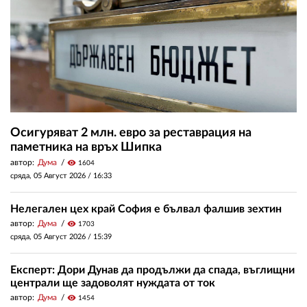
Осигуряват 2 млн. евро за реставрация на
паметника на връх Шипка
автор:
Дума
visibility
1604
сряда, 05 Август 2026 /
16:33
Нелегален цех край София е бълвал фалшив зехтин
автор:
Дума
visibility
1703
сряда, 05 Август 2026 /
15:39
Експерт: Дори Дунав да продължи да спада, въглищни
централи ще задоволят нуждата от ток
автор:
Дума
visibility
1454