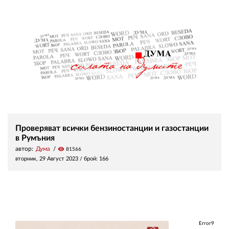
Проверяват всички бензиностанции и газостанции
в Румъния
автор:
Дума
visibility
81566
вторник, 29 Август 2023
/ брой: 166
Error9