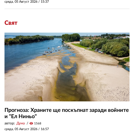
сряда, 05 Август 2026 /
15:37
Свят
Прогноза: Храните ще поскъпнат заради войните
и "Ел Ниньо"
автор:
Дума
visibility
1568
сряда, 05 Август 2026 /
16:57