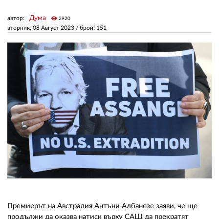
Дума
автор:
visibility
2920
ЗА НАС
вторник, 08 Август 2023
/ брой: 151
АВТОРИ
РЕДАКЦИЯ
КОНТАКТИ
РЕКЛАМА
АБОНАМЕНТ
УСЛОВИЯ ЗА ПОЛЗВАНЕ
ПОЛИТИКА ЗА БИСКВИТКИТЕ
ПОЛИТИКАТА ЗА
ПОВЕРИТЕЛНОСТ
Премиерът на Австралия Антъни Албанезе заяви, че ще
продължи да оказва натиск върху САЩ да прекратят