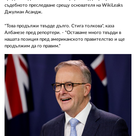
02 975 20 35
съдебното преследване срещу основателя на WikiLeaks
Джулиан Асандж.
"Това продължи твърде дълго. Стига толкова", каза
Албанезе пред репортери. - "Оставаме много твърди в
нашата позиция пред американското правителство и ще
продължим да го правим."