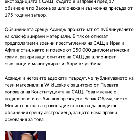
екстрадицията в САЩ, където е изправен пред 17
обвинения по Закона за шпионажа и възможна присъда от
175 години затвор.
Обвиненията срещу Асандж произтичат от публикуването
на класифицирани материали. В тях се описват
предполагаеми военни престъпления на САЩ в Ирак и
Афганистан, както и повече от 250 000 дипломатически
грами, разкриващи опитите на САЩ да шпионират
съюзници и манипулират избори в чужбина.
Асандж и неговите адвокати твърдят, че публикуването на
тези материали в WikiLeaks е защитено от Първата
поправка на Конституцията на САЩ. Това мнение е
подкрепено и от бившия президент Барак Обама, чието
Министерство на правосъдието отказа да повдигне
обвинения срещу австралиеца, защото няма правни
основания за това.