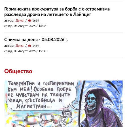
Германската прокуратура за борба с екстремизма
разследва дрона на летището в Лайпциг
автор:
Дума
visibility
1614
сряда, 05 Август 2026 /
16:35
Снимка на деня - 05.08.2026 г.
автор:
Дума
visibility
1469
сряда, 05 Август 2026 /
15:30
Общество