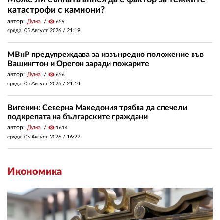
Може ли сънната апнея да е фактор за тежките
катастрофи с камиони?
автор:
Дума
visibility
659
сряда, 05 Август 2026 /
21:19
МВнР предупреждава за извънредно положение във
Вашингтон и Орегон заради пожарите
автор:
Дума
visibility
656
сряда, 05 Август 2026 /
21:14
Вигенин: Северна Македония трябва да спечели
подкрепата на българските граждани
автор:
Дума
visibility
1614
сряда, 05 Август 2026 /
16:27
Икономика