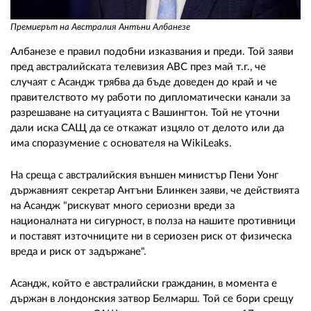
Премиерът на Австралия Антъни Албанезе
Албанезе е правил подобни изказвания и преди. Той заяви
пред австралийската телевизия ABC през май т.г., че
случаят с Асандж трябва да бъде доведен до край и че
правителството му работи по дипломатически канали за
разрешаване на ситуацията с Вашингтон. Той не уточни
дали иска САЩ да се откажат изцяло от делото или да
има споразумение с основателя на WikiLeaks.
На среща с австралийския външен министър Пени Уонг
държавният секретар Антъни Блинкен заяви, че действията
на Асандж "рискуват много сериозни вреди за
националната ни сигурност, в полза на нашите противници
и поставят източниците ни в сериозен риск от физическа
вреда и риск от задържане".
Асандж, който е австралийски гражданин, в момента е
държан в лондонския затвор Белмарш. Той се бори срещу