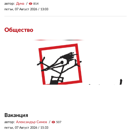
автор:
Дума
visibility
814
петък, 07 Август 2026 /
13:03
Общество
Ваканция
автор:
Александър Симов
visibility
507
петък, 07 Август 2026 /
15:33