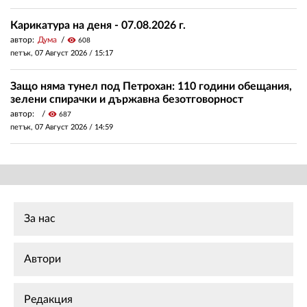
Карикатура на деня - 07.08.2026 г.
автор:
Дума
visibility
608
петък, 07 Август 2026 /
15:17
Защо няма тунел под Петрохан: 110 години обещания,
зелени спирачки и държавна безотговорност
автор:
visibility
687
петък, 07 Август 2026 /
14:59
За нас
Автори
Редакция