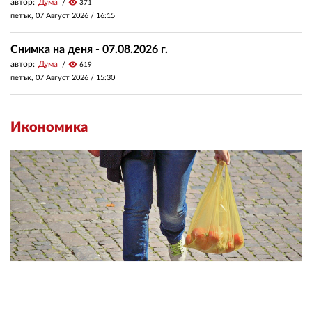
автор:
Дума
visibility
371
петък, 07 Август 2026 /
16:15
Снимка на деня - 07.08.2026 г.
автор:
Дума
visibility
619
петък, 07 Август 2026 /
15:30
Икономика