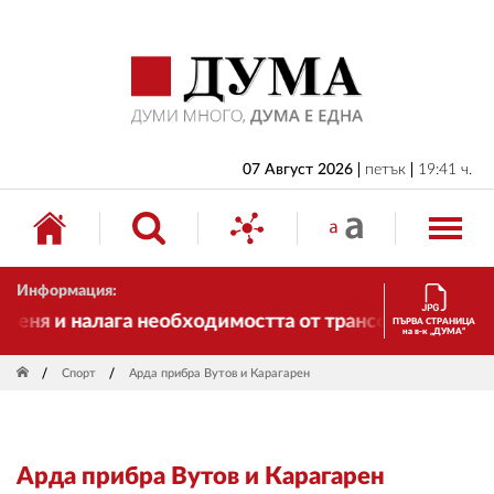
НАЧАЛО
БЪЛГАРИЯ
ИКОНОМИКА
ИЗБОРИ
07 Август 2026
петък
19:41 ч.
СВЯТ
ОБЩЕСТВО
Информация:
КУЛТУРА
еня и налага необходимостта от трансформации. И Д
ПЪРВА СТРАНИЦА
на в-к „ДУМА“
ЖИВОТ
Спорт
Арда прибра Вутов и Карагарен
СПОРТ
ПРИЛОЖЕНИЯ
Арда прибра Вутов и Карагарен
ДРУГИ