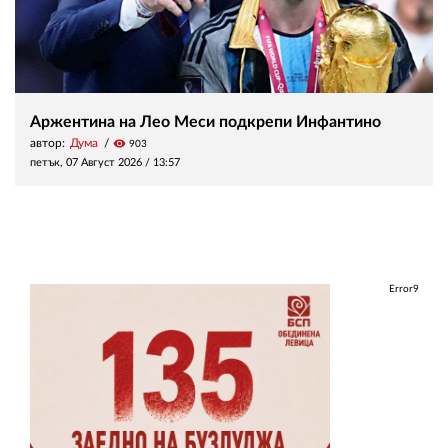
Аржентина на Лео Меси подкрепи Инфантино
автор:
Дума
visibility
903
петък, 07 Август 2026 /
13:57
Error9