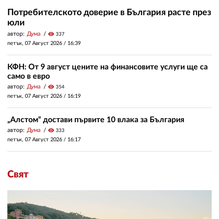
Потребителското доверие в България расте през
юли
автор:
Дума
visibility
337
петък, 07 Август 2026 /
16:39
КФН: От 9 август цените на финансовите услуги ще са
само в евро
автор:
Дума
visibility
354
петък, 07 Август 2026 /
16:19
„Алстом“ достави първите 10 влака за България
автор:
Дума
visibility
333
петък, 07 Август 2026 /
16:17
Свят