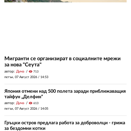
Мигранти се организират в социалните мрежи
за нова "Сеута"
автор:
Дума
visibility
713
петък, 07 Август 2026 /
14:53
Япония отмени над 500 полета заради приближаващия
тайфун „Делфин“
автор:
Дума
visibility
613
петък, 07 Август 2026 /
14:05
Гръцки остров предлага работа за доброволци - грижа
за бездомни котки