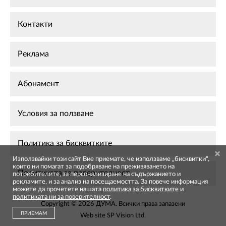
Контакти
Реклама
Абонамент
Условия за ползване
Политика за бисквитките
Използвайки този сайт Вие приемате, че използваме „бисквитки",
които ни помагат за подобряване на преживяването на
Политиката за поверителност
потребителите, за персонализиране на съдържанието и
рекламите, и за анализ на посещаемостта. За повече информация
можете да прочетете нашата
политика за бисквитките
и
политиката ни за поверителност
.
Copyright © 2026 ДУМА. Всички права запазени
ПРИЕМАМ
Web site
SP Vision Ltd
.