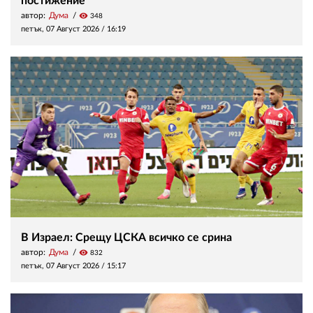
постижение
автор:
Дума
visibility
348
петък, 07 Август 2026 /
16:19
В Израел: Срещу ЦСКА всичко се срина
автор:
Дума
visibility
832
петък, 07 Август 2026 /
15:17