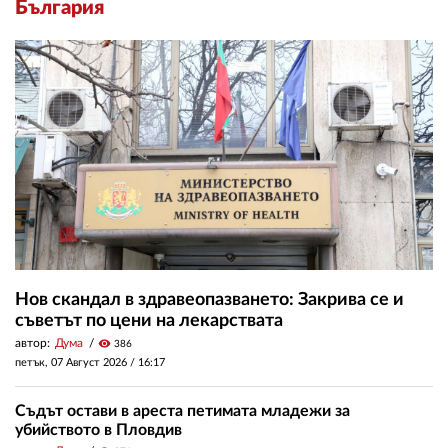
България
Нов скандал в здравеопазването: Закрива се и
съветът по цени на лекарствата
автор:
Дума
visibility
386
петък, 07 Август 2026 /
16:17
Съдът остави в ареста петимата младежи за
убийството в Пловдив