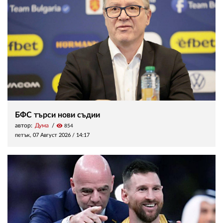
БФС търси нови съдии
автор:
Дума
visibility
854
петък, 07 Август 2026 /
14:17