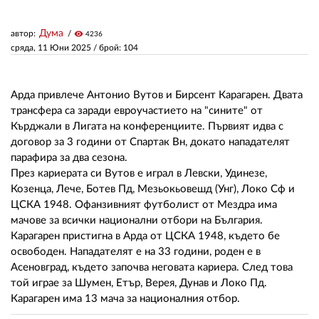
Дума
автор:
visibility
4236
ЗА НАС
сряда, 11 Юни 2025
/ брой: 104
АВТОРИ
РЕДАКЦИЯ
Арда привлече Антонио Вутов и Бирсент Карагарен. Двата
трансфера са заради евроучастието на "сините" от
КОНТАКТИ
Кърджали в Лигата на конференциите. Първият идва с
договор за 3 години от Спартак Вн, докато нападателят
РЕКЛАМА
парафира за два сезона.
През кариерата си Вутов е играл в Левски, Удинезе,
АБОНАМЕНТ
Козенца, Лече, Ботев Пд, Мезьокьовешд (Унг), Локо Сф и
ЦСКА 1948. Офанзивният футболист от Мездра има
УСЛОВИЯ ЗА ПОЛЗВАНЕ
мачове за всички национални отбори на България.
Карагарен пристигна в Арда от ЦСКА 1948, където бе
ПОЛИТИКА ЗА БИСКВИТКИТЕ
освободен. Нападателят е на 33 години, роден е в
ПОЛИТИКАТА ЗА
Асеновград, където започва неговата кариера. След това
ПОВЕРИТЕЛНОСТ
той играе за Шумен, Етър, Верея, Дунав и Локо Пд.
Карагарен има 13 мача за националния отбор.