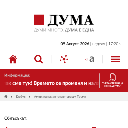
НАЧАЛО
БЪЛГАРИЯ
ИКОНОМИКА
ИЗБОРИ
09 Август 2026
неделя
17:20 ч.
СВЯТ
ОБЩЕСТВО
Информация:
КУЛТУРА
к сме тук! Времето се променя и налага необходимос
ПЪРВА СТРАНИЦА
на в-к „ДУМА“
ЖИВОТ
Глобус
Американският спорт срещу Тръмп
СПОРТ
ПРИЛОЖЕНИЯ
Сблъсъкът:
ДРУГИ