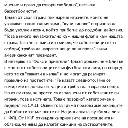
мнение и право да говори свободно", изтъкна
баскетболистът.
Тръмп от своя страна пък нарече играчите, които не
уважават националния химн, "кучи синове" и призова да
бъде уволнен всеки, който прибегне до подобни действия.
"Това е много неуважително към нашия флаг и към нашата
страна. Така че аз наистина мисля, че собствениците (на
отбори) трябва да направят нещо по въпроса", заяви
американският президент.
В интервю за "Фокс и приятели" Тръмп обясни, че е близък
с много от собствениците във футболната лига, но според
него те са "хванати в капан" и не могат да реагират
правилно на протестите. "Те казват следното: Ние се
намираме в сложна ситуация и трябва да направим нещо.
Но аз смятам, че просто са изплашени от собствените си
играчи, това е истината. Това е позорно", категоричен е
лидерът на САЩ. Освен това Тръмп призова американците
да бойкотират мачовете от Националната футболна лига
(НФЛ). От НФЛ отхвърлиха призивите на президента и
обявиха, че няма да налагат санкции на състезателите.