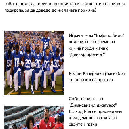
работещият, да получи позицията ти гласност и по-широка
подкрепа, за да доведе до желаната промяна?
Играчите на "Бъфало билс"
коленичат по време на
химна преди мача с
"Денвър Бронкос"
Колин Каперник пръв избра
този начин на протест
Собственикът на
"Джаксънвил джагуарс"
Шахид Кан се присъедини
към демонстрацията на
своите играчи