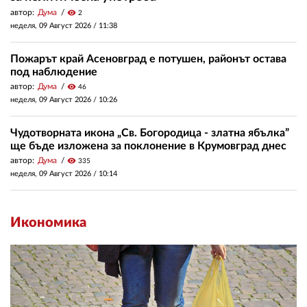
автор:
Дума
visibility
2
неделя, 09 Август 2026 /
11:38
Пожарът край Асеновград е потушен, районът остава
под наблюдение
автор:
Дума
visibility
46
неделя, 09 Август 2026 /
10:26
Чудотворната икона „Св. Богородица - златна ябълка”
ще бъде изложена за поклонение в Крумовград днес
автор:
Дума
visibility
335
неделя, 09 Август 2026 /
10:14
Икономика