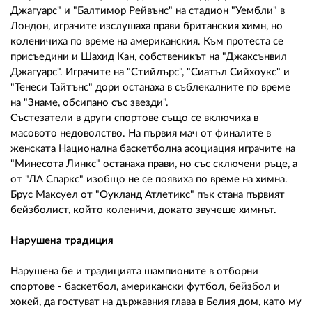
Джагуарс" и "Балтимор Рейвънс" на стадион "Уембли" в
Лондон, играчите изслушаха прави британския химн, но
коленичиха по време на американския. Към протеста се
присъедини и Шахид Кан, собственикът на "Джаксънвил
Джагуарс". Играчите на "Стийлърс", "Сиатъл Сийхоукс" и
"Тенеси Тайтънс" дори останаха в съблекалните по време
на "Знаме, обсипано със звезди".
Състезатели в други спортове също се включиха в
масовото недоволство. На първия мач от финалите в
женската Национална баскетболна асоциация играчите на
"Минесота Линкс" останаха прави, но със сключени ръце, а
от "ЛА Спаркс" изобщо не се появиха по време на химна.
Брус Максуел от "Оукланд Атлетикс" пък стана първият
бейзболист, който коленичи, докато звучеше химнът.
Нарушена традиция
Нарушена бе и традицията шампионите в отборни
спортове - баскетбол, американски футбол, бейзбол и
хокей, да гостуват на държавния глава в Белия дом, като му