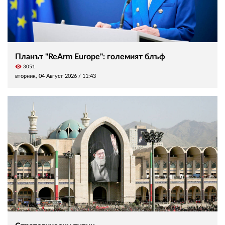
Планът "ReArm Europe": големият блъф
visibility
3051
вторник, 04 Август 2026 /
11:43