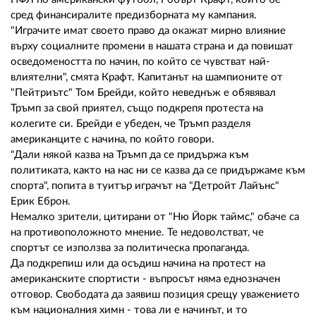
сред финансиралите предизборната му кампания.
"Играчите имат своето право да окажат мирно влияние
върху социалните промени в нашата страна и да повишат
осведомеността по начин, по който се чувстват най-
влиятелни", смята Крафт. Капитанът на шампионите от
"Пейтриътс" Том Брейди, който неведнъж е обявявал
Тръмп за свой приятел, също подкрепя протеста на
колегите си. Брейди е убеден, че Тръмп разделя
американците с начина, по който говори.
"Дали някой казва на Тръмп да се придържа към
политиката, както на нас ни се казва да се придържаме към
спорта", попита в туитър играчът на "Детройт Лайънс"
Ерик Еброн.
Немалко зрители, цитирани от "Ню Йорк таймс," обаче са
на противоположното мнение. Те недоволстват, че
спортът се използва за политическа пропаганда.
Да подкрепиш или да осъдиш начина на протест на
американските спортисти - въпросът няма еднозначен
отговор. Свободата да заявиш позиция срещу уважението
към националния химн - това ли е начинът, и то