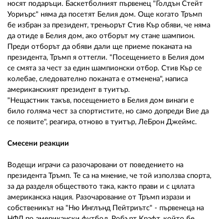
носят подаръци. Баскетболният първенец "Голдън Стейт
Уориърс" няма да посетят Белия дом. Още когато Тръмп
бе избран за президент, треньорът Стив Кър обяви, че няма
да отиде в Белия дом, ако отборът му стане шампион.
Преди отборът да обяви дали ще приеме поканата на
президента, Тръмп я оттегли. "Посещението в Белия дом
се смята за чест за един шампионски отбор. Стив Кър се
колебае, следователно поканата е отменена", написа
американският президент в туитър.
"Нещастник такъв, посещението в Белия дом винаги е
било голяма чест за спортистите, но само допреди Вие да
се появите", реагира, отново в туитър, ЛеБрон Джеймс.
Смесени реакции
Водещи играчи са разочаровани от поведението на
президента Тръмп. Те са на мнение, че той използва спорта,
за да разделя обществото така, както прави и с цялата
американска нация. Разочарование от Тръмп изрази и
собственикът на "Ню Инглънд Пейтриътс" - първенеца на
НФЛ по американски футбол, Робърт Крафт, който бе