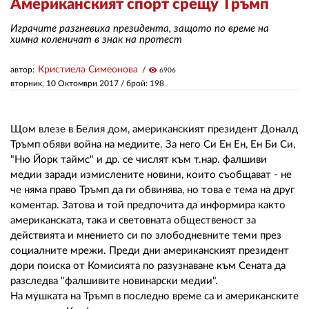
Американският спорт срещу Тръмп
Играчите разгневиха президента, защото по време на
ЗА НАС
химна коленичат в знак на протест
АВТОРИ
Кристиела Симеонова
автор:
visibility
6906
вторник, 10 Октомври 2017
/ брой: 198
РЕДАКЦИЯ
КОНТАКТИ
Щом влезе в Белия дом, американският президент Доналд
Тръмп обяви война на медиите. За него Си Ен Ен, Ен Би Си,
РЕКЛАМА
"Ню Йорк таймс" и др. се числят към т.нар. фалшиви
АБОНАМЕНТ
медии заради измислените новини, които съобщават - не
че няма право Тръмп да ги обвинява, но това е тема на друг
УСЛОВИЯ ЗА ПОЛЗВАНЕ
коментар. Затова и той предпочита да информира както
американската, така и световната общественост за
ПОЛИТИКА ЗА БИСКВИТКИТЕ
действията и мнението си по злободневните теми през
социалните мрежи. Преди дни американският президент
ПОЛИТИКАТА ЗА
дори поиска от Комисията по разузнаване към Сената да
ПОВЕРИТЕЛНОСТ
разследва "фалшивите новинарски медии".
На мушката на Тръмп в последно време са и американските