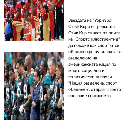
Звездата на "Уориърс"
Стеф Къри и треньорът
Стив Кър са част от опита
на "Спортс илюстрейтид"
да покаже как спортът се
обедини срещу вълната от
разделение на
американската нация по
много социални и
политически въпроси.
"Нация разделена, спорт
обединен", отправя своето
послание списанието