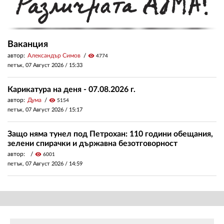
Ваканция
автор:
Александър Симов
visibility
4774
петък, 07 Август 2026 /
15:33
Карикатура на деня - 07.08.2026 г.
автор:
Дума
visibility
5154
петък, 07 Август 2026 /
15:17
Защо няма тунел под Петрохан: 110 години обещания,
зелени спирачки и държавна безотговорност
автор:
visibility
6001
петък, 07 Август 2026 /
14:59