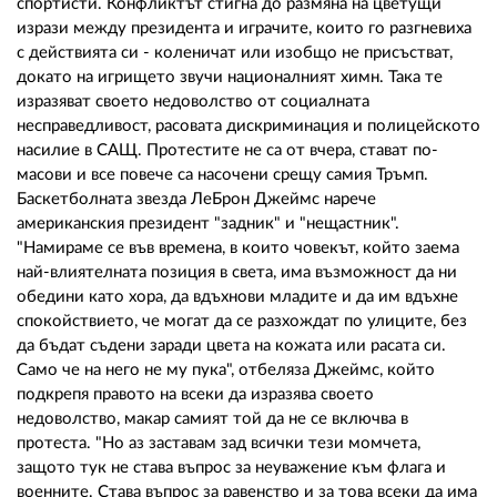
02 975 20 35
спортисти. Конфликтът стигна до размяна на цветущи
изрази между президента и играчите, които го разгневиха
с действията си - коленичат или изобщо не присъстват,
докато на игрището звучи националният химн. Така те
изразяват своето недоволство от социалната
несправедливост, расовата дискриминация и полицейското
насилие в САЩ. Протестите не са от вчера, стават по-
масови и все повече са насочени срещу самия Тръмп.
Баскетболната звезда ЛеБрон Джеймс нарече
американския президент "задник" и "нещастник".
"Намираме се във времена, в които човекът, който заема
най-влиятелната позиция в света, има възможност да ни
обедини като хора, да вдъхнови младите и да им вдъхне
спокойствието, че могат да се разхождат по улиците, без
да бъдат съдени заради цвета на кожата или расата си.
Само че на него не му пука", отбеляза Джеймс, който
подкрепя правото на всеки да изразява своето
недоволство, макар самият той да не се включва в
протеста. "Но аз заставам зад всички тези момчета,
защото тук не става въпрос за неуважение към флага и
военните. Става въпрос за равенство и за това всеки да има