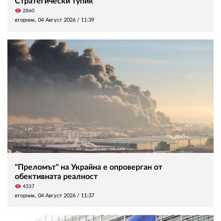
Стратегически тупик
visibility
2860
вторник, 04 Август 2026 /
11:39
"Преломът" на Украйна е опроверган от
обективната реалност
visibility
4337
вторник, 04 Август 2026 /
11:37