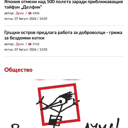
Япония отмени над 500 полета заради приближаващия
тайфун „Делфин“
автор:
Дума
visibility
4900
петък, 07 Август 2026 /
14:05
Гръцки остров предлага работа за доброволци - грижа
за бездомни котки
автор:
Дума
visibility
3732
петък, 07 Август 2026 /
13:03
Общество