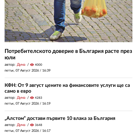
Потребителското доверие в България расте през
юли
автор:
Дума
visibility
4000
петък, 07 Август 2026 /
16:39
КФН: От 9 август цените на финансовите услуги ще са
само в евро
автор:
Дума
visibility
4283
петък, 07 Август 2026 /
16:19
„Алстом“ достави първите 10 влака за България
автор:
Дума
visibility
3648
петък, 07 Август 2026 /
16:17