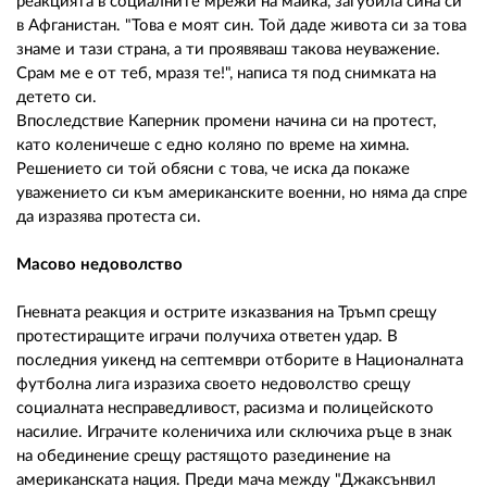
реакцията в социалните мрежи на майка, загубила сина си
в Афганистан. "Това е моят син. Той даде живота си за това
знаме и тази страна, а ти проявяваш такова неуважение.
Срам ме е от теб, мразя те!", написа тя под снимката на
детето си.
Впоследствие Каперник промени начина си на протест,
като коленичеше с едно коляно по време на химна.
Решението си той обясни с това, че иска да покаже
уважението си към американските военни, но няма да спре
да изразява протеста си.
Масово недоволство
Гневната реакция и острите изказвания на Тръмп срещу
протестиращите играчи получиха ответен удар. В
последния уикенд на септември отборите в Националната
футболна лига изразиха своето недоволство срещу
социалната несправедливост, расизма и полицейското
насилие. Играчите коленичиха или сключиха ръце в знак
на обединение срещу растящото разединение на
американската нация. Преди мача между "Джаксънвил