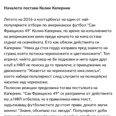
Началото постави Колин Каперник
Лятото на 2016-а куотърбекът на един от най-
популярните отбори по американски футбол "Сан
Франциско 49" Колин Каперник, по време на изпълнението
на американския химн преди началото на мача остана
седнал на скамейката. Ето как обясни действията си
Каперник: "Няма да стоя гордо изправен пред знамето на
страна, която потиска чернокожите и цветнокожите". Топ
играчът, чийто договор не бе подновен и нито един друг
клуб в НФЛ не поиска да го привлече, е привърженик на
движението "Животът на чернокожите има смисъл",
което набира популярност след случаите на полицейско
насилие над чернокожи.
Полюсни реакции предизвика тогава постъпката на
Каперник. "Сан Франциско 49" се разграничи от действията
му, а НФЛ отбеляза, че в правилника няма текст,
задължаващ футболистите да стоят прави, докато звучи
химнът "Знаме, обсипано със звезди". Популярност доби