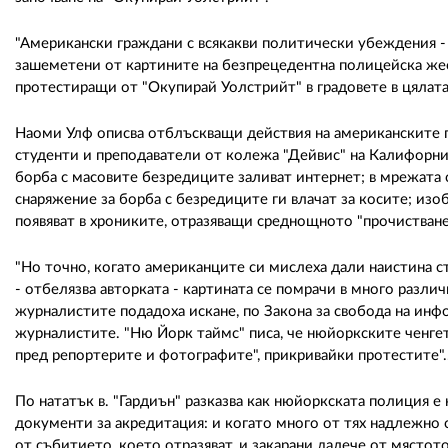
"Американски граждани с всякакви политически убеждения - пи
зашеметени от картините на безпрецедентна полицейска жес
протестиращи от "Окупирай Уолстрийт" в градовете в цялата
Наоми Улф описва отблъскващи действия на американските па
студенти и преподаватели от колежа "Дейвис" на Калифорни
борба с масовите безредиците заливат интернет; в мрежата 
снаряжение за борба с безредиците ги влачат за косите; изо
появяват в хрониките, отразяващи среднощното "прочистване
"Но точно, когато американците си мислеха дали наистина 
- отбелязва авторката - картината се помрачи в много разл
журналистите подадоха искане, по Закона за свобода на инф
журналистите. "Ню Йорк таймс" писа, че нюйоркските ченгета
пред репортерите и фотографите", прикривайки протестите"..
По нататък в. "Гардиън" разказва как нюйоркската полиция е 
документи за акредитация: и когато много от тях надлежно с
от събитието, което отразяват, и закарани далече от мястот