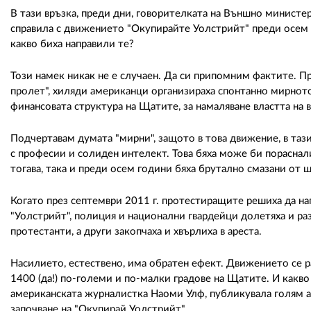
В тази връзка, преди дни, говорителката на Външно министер
справила с движението "Окупирайте Уолстрийт" преди осем 
какво биха направили те?
Този намек никак не е случаен. Да си припомним фактите. П
пролет", хиляди американци организираха спонтанно мирнот
финансовата структура на Щатите, за намаляване властта на 
Подчертавам думата "мирни", защото в това движение, в тази
с професии и солиден интелект. Това бяха може би пораснал
тогава, така и преди осем години бяха брутално смазани от 
Когато през септември 2011 г. протестиращите решиха да нап
"Уолстрийт", полиция и национални гвардейци долетяха и раз
протестанти, а други закопчаха и хвърлиха в ареста.
Насилието, естествено, има обратен ефект. Движението се 
1400 (да!) по-големи и по-малки градове на Щатите. И какв
американската журналистка Наоми Улф, публикувала голям а
започване на "Окупирай Уолстрийт".