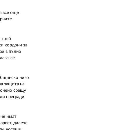
а все още
ирните
о гръб
ки кордони за
аи в пълно
ава, се
 общинско ниво
за защита на
сочено срещу
яли прегради
 че имат
арест, далече
ри, носещи