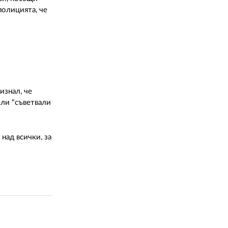
полицията, че
изнал, че
ели "съветвали
над всички, за