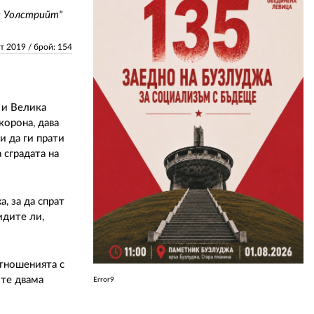
й Уолстрийт"
ЗА НАС
ст 2019
/ брой: 154
АВТОРИ
РЕДАКЦИЯ
 и Велика
КОНТАКТИ
корона, дава
и да ги прати
РЕКЛАМА
 сградата на
АБОНАМЕНТ
, за да спрат
УСЛОВИЯ ЗА ПОЛЗВАНЕ
идите ли,
ПОЛИТИКА ЗА БИСКВИТКИТЕ
ПОЛИТИКАТА ЗА
отношенията с
ПОВЕРИТЕЛНОСТ
ите двама
Error9