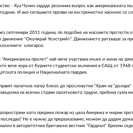
ство - Хуа Чунин зададе резонния въпрос как американската по
години. И ако сегашните прояви на екстремистко насилие се с
рез септември 2011 година, по подобие на масовите протести о
о движение "Окупирай Уолстрийт". Движението ратуваше за пр
всесилните олигарси.
 "Американска пролет" най-вече участваха мъже и жени на зряла
ите вече хора от бурните студентски вълнения в САЩ от 1968 г
щатската полиция и Националната гвардия.
равят палатков лагер близо до прословутия "Храм на "долара" 
хвърляха на всички страни палатковото градче, пребиха сума м
разпространи като прериен пожар из цяла Америка и мирни про
о последва? Не е нужно да преразказваме, можем да дадем дума
нализ в авторитетния британски вестник "Гардиън" броени се