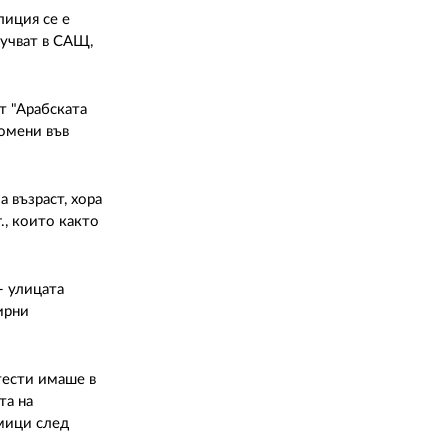
02 975 20 35
лиция се е
лучват в САЩ,
т "Арабската
омени във
 възраст, хора
., които както
- улицата
ирни
тести имаше в
та на
дмици след