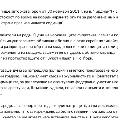
ше авторката (брой от 30 ноември 2011 г. на в. "Гардиън") - с
токост по време на координираните опити за разгонване на м
 страна през изминалата седмица".
зители на реда: Сцени на неоказващите съпротива, легнали п
йския университет, обливани обилно с лютив спрей; полицейс
са разпространени образи на млади жени, които пищят, а полиц
браженията на младеж, зашеметен от удари, с обилно кървяща гл
" на протестиращите от "Зукоти парк" в Ню Йорк.
ставаше дума за изтрещяла полиция и кметско престараване на
ични градове. Националният съюз на журналистите и Комитетът 
ормацията, за разследване на евентуално федерално участие на
 са арестували, блъскали, удряли, поваляли на земята и хвърл
.
наредила на репортерите да си вдигнат ръцете, за да докажели,
а изпълнили това нареждане, са били отведени, под заплаха от 
о, където се разиграват насилствените действия. Други репорте