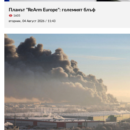
Планът "ReArm Europe": големият блъф
visibility
1605
вторник, 04 Август 2026 /
11:43