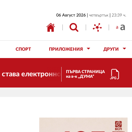
НАЧАЛО
06 Август 2026
четвъртък
23:39 ч.
БЪЛГАРИЯ
ИКОНОМИКА
ИЗБОРИ
СПОРТ
ПРИЛОЖЕНИЯ
ДРУГИ
СВЯТ
ОБЩЕСТВО
ПЪРВА СТРАНИЦА
ектронно издание, но ще продължи да р
на в-к „ДУМА“
КУЛТУРА
ЖИВОТ
СПОРТ
ПРИЛОЖЕНИЯ
ДРУГИ