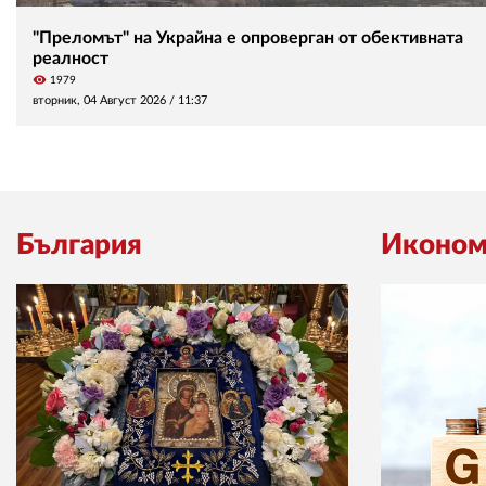
"Преломът" на Украйна е опроверган от обективната
реалност
visibility
1979
вторник, 04 Август 2026 /
11:37
България
Иконом