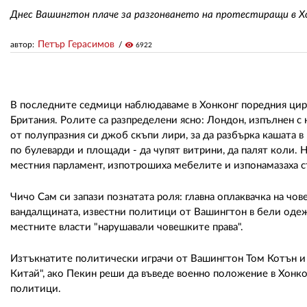
Днес Вашингтон плаче за разгонването на протестиращи в Хо
Петър Герасимов
автор:
visibility
6922
В последните седмици наблюдаваме в Хонконг поредния цирк
Британия. Ролите са разпределени ясно: Лондон, изпълнен с н
от полупразния си джоб скъпи лири, за да разбърка кашата 
по булеварди и площади - да чупят витрини, да палят коли. 
местния парламент, изпотрошиха мебелите и изпонамазаха с
Чичо Сам си запази познатата роля: главна оплаквачка на чове
вандалщината, известни политици от Вашингтон в бели одежд
местните власти "нарушавали човешките права".
Изтъкнатите политически играчи от Вашингтон Том Котън и 
Китай", ако Пекин реши да въведе военно положение в Хонконг
политици.