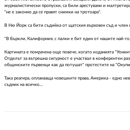
журналистически пропуски, са били арестувани и малтретира
"не е законно да се правят снимки на тротоара".
В Ню Йорк са бити съдийка от щатския върховен съд и член 
"В Бъркли, Калифорния, с палки е бит един от нашите най-г
Картината е помрачена още повече, когато изданията "Уонки
Отделът за вътрешна сигурност е участвал в конферентен ра
общинските първенци как да потушат" протестите на "Окупи
Така реагира, оплакваща човешките права, Америка - едно нев
съдник на всичко...