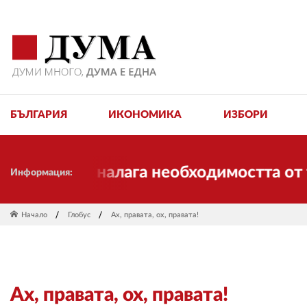
БЪЛГАРИЯ
ИКОНОМИКА
ИЗБОРИ
еня и налага необходимостта от трансф
Информация:
Начало
Глобус
Ах, правата, ох, правата!
Ах, правата, ох, правата!