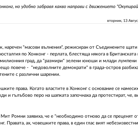
нконг, но удобно забравя какво направи с движението "Окупира
вторник, 13 Авгу
, наречен "масови вълнения", режисиран от Съединените щати
осталгия по Хонконг - перлата, блестяща някога в Британската 
в милионния град, да "размири" зелени юноши и млади лумпени 
Нещо повече - "недоволните демократи" в града-остров разбиха
тените с различни шарении.
шките права. Когато властите в Хонконг с основание се намесиха
и и гълъбово перо на шапката започнаха да протестират, че, в
Мит Ромни заявиха, че е "необходимо отново да се преценят 
. Правата, ах, човешките права, в един глас вият небезизвестн