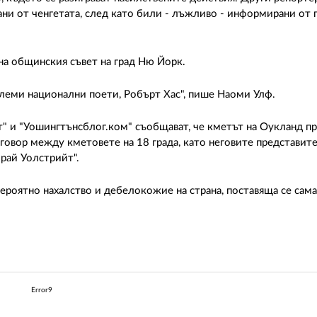
ни от ченгетата, след като били - лъжливо - информирани от 
на общинския съвет на град Ню Йорк.
олеми национални поети, Робърт Хас", пише Наоми Улф.
т" и "Уошингтънсблог.ком" съобщават, че кметът на Оукланд пр
зговор между кметовете на 18 града, като неговите представит
рай Уолстрийт".
ероятно нахалство и дебелокожие на страна, поставяща се сама 
Error9