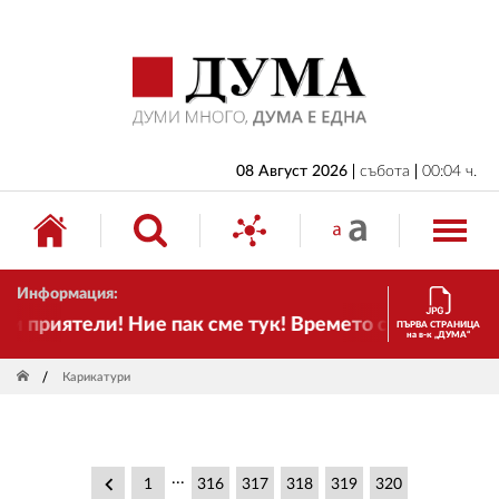
НАЧАЛО
БЪЛГАРИЯ
ИКОНОМИКА
ИЗБОРИ
08 Август 2026
събота
00:04 ч.
СВЯТ
ОБЩЕСТВО
Информация:
КУЛТУРА
и приятели! Ние пак сме тук! Времето се променя и
ПЪРВА СТРАНИЦА
на в-к „ДУМА“
ЖИВОТ
Карикатури
СПОРТ
ПРИЛОЖЕНИЯ
...
ДРУГИ
keyboard_arrow_left
1
316
317
318
319
320