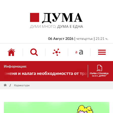
НАЧАЛО
БЪЛГАРИЯ
ИКОНОМИКА
ИЗБОРИ
06 Август 2026
четвъртък
21:21 ч.
СВЯТ
ОБЩЕСТВО
Информация:
КУЛТУРА
променя и налага необходимостта от трансформации.
ПЪРВА СТРАНИЦА
на в-к „ДУМА“
ЖИВОТ
Карикатури
СПОРТ
ПРИЛОЖЕНИЯ
ДРУГИ