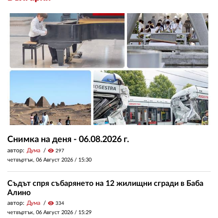
Снимка на деня - 06.08.2026 г.
автор:
Дума
visibility
297
четвъртък, 06 Август 2026 /
15:30
Съдът спря събарянето на 12 жилищни сгради в Баба
Алино
автор:
Дума
visibility
334
четвъртък, 06 Август 2026 /
15:29