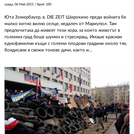
сряда, 06 Май 2015
/ брой: 100
Юта Зомербауер, в. DIE ZEIT Широкино преди войната бе
малко китно вилно селце, недалеч от Мариупол. Там
предпочитаха да живеят тези хора, за които животът в
големия град беше шумен и стресиращ. Имаше красиви
еднофамилни къщи с големи плодови градини около тях,
боядисани в свежи тонове дачи, както и...