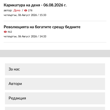
Карикатура на деня - 06.08.2026 г.
автор:
Дума
visibility
278
четвъртък, 06 Август 2026 /
15:33
Революцията на богатите срещу бедните
visibility
462
четвъртък, 06 Август 2026 /
14:33
За нас
Автори
Редакция