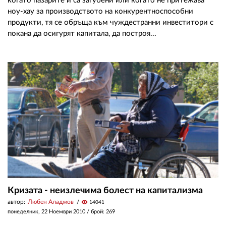
когато пазарите й са загубени или когато не притежава
ноу-хау за производството на конкурентноспособни
продукти, тя се обръща към чуждестранни инвеститори с
покана да осигурят капитала, да построя...
Кризата - неизлечима болест на капитализма
автор:
Любен Аладжов
visibility
14041
понеделник, 22 Ноември 2010
/ брой: 269