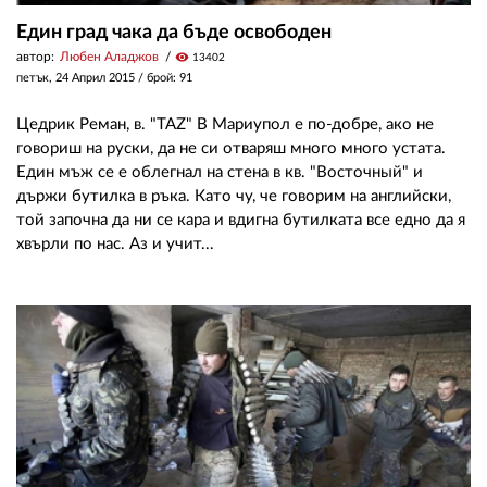
Един град чака да бъде освободен
автор:
Любен Аладжов
visibility
13402
петък, 24 Април 2015
/ брой: 91
Цедрик Реман, в. "TAZ" В Мариупол е по-добре, ако не
говориш на руски, да не си отваряш много много устата.
Един мъж се е облегнал на стена в кв. "Восточный" и
държи бутилка в ръка. Като чу, че говорим на английски,
той започна да ни се кара и вдигна бутилката все едно да я
хвърли по нас. Аз и учит...