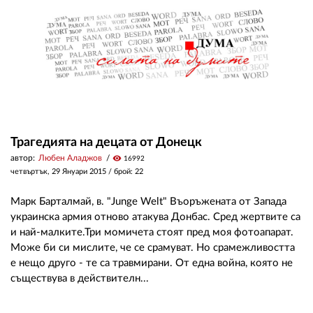
Трагедията на децата от Донецк
автор:
Любен Аладжов
visibility
16992
четвъртък, 29 Януари 2015
/ брой: 22
Марк Барталмай, в. "Junge Welt" Въоръжената от Запада
украинска армия отново атакува Донбас. Сред жертвите са
и най-малките.Три момичета стоят пред моя фотоапарат.
Може би си мислите, че се срамуват. Но срамежливостта
е нещо друго - те са травмирани. От една война, която не
съществува в действителн...