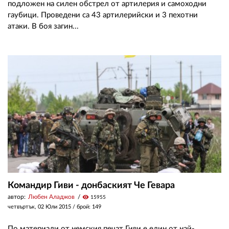
подложен на силен обстрел от артилерия и самоходни
гаубици. Проведени са 43 артилерийски и 3 пехотни
атаки. В боя загин...
Командир Гиви - донбаският Че Гевара
автор:
Любен Аладжов
visibility
15955
четвъртък, 02 Юли 2015
/ брой: 149
По материали от немския печат Гиви е един от най-