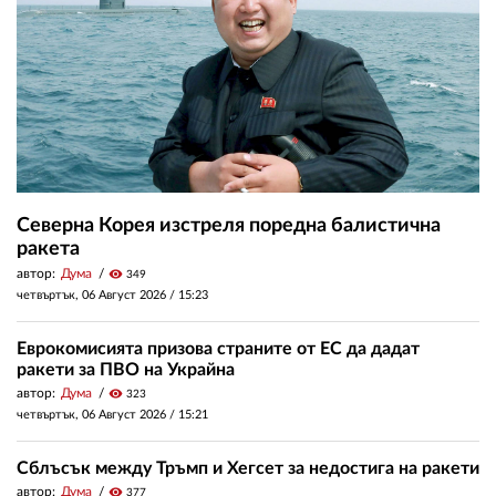
Северна Корея изстреля поредна балистична
ракета
автор:
Дума
visibility
349
четвъртък, 06 Август 2026 /
15:23
Еврокомисията призова страните от ЕС да дадат
ракети за ПВО на Украйна
автор:
Дума
visibility
323
четвъртък, 06 Август 2026 /
15:21
Сблъсък между Тръмп и Хегсет за недостига на ракети
автор:
Дума
visibility
377