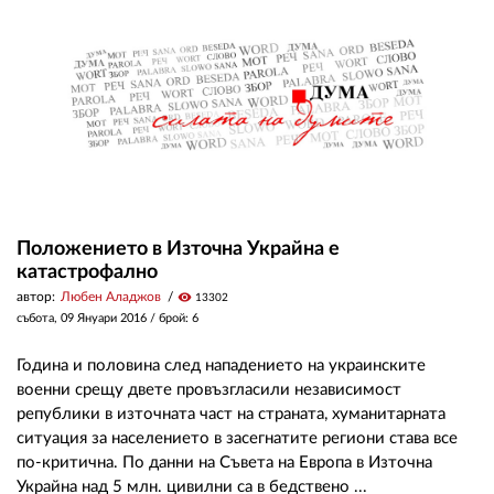
ЗА НАС
АВТОРИ
РЕДАКЦИЯ
КОНТАКТИ
РЕКЛАМА
Положението в Източна Украйна е
катастрофално
АБОНАМЕНТ
автор:
Любен Аладжов
visibility
13302
събота, 09 Януари 2016
/ брой: 6
УСЛОВИЯ ЗА ПОЛЗВАНЕ
Година и половина след нападението на украинските
ПОЛИТИКА ЗА БИСКВИТКИТЕ
военни срещу двете провъзгласили независимост
ПОЛИТИКАТА ЗА
републики в източната част на страната, хуманитарната
ПОВЕРИТЕЛНОСТ
ситуация за населението в засегнатите региони става все
по-критична. По данни на Съвета на Европа в Източна
Украйна над 5 млн. цивилни са в бедствено ...