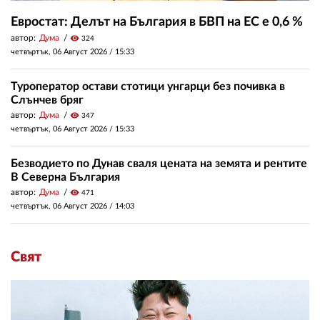
Евростат: Делът на България в БВП на ЕС е 0,6 %
автор:
Дума
visibility
324
четвъртък, 06 Август 2026 /
15:33
Туроператор остави стотици унгарци без почивка в
Слънчев бряг
автор:
Дума
visibility
347
четвъртък, 06 Август 2026 /
15:33
Безводието по Дунав сваля цената на земята и рентите
В Северна България
автор:
Дума
visibility
471
четвъртък, 06 Август 2026 /
14:03
Свят