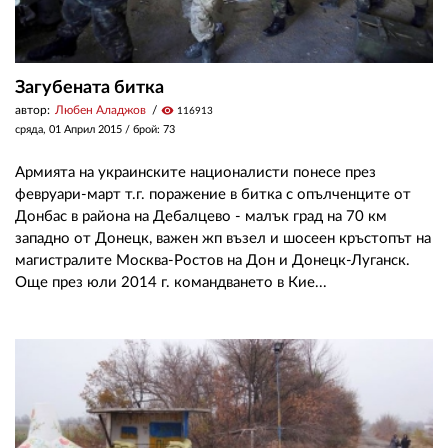
Загубената битка
автор:
Любен Аладжов
visibility
116913
сряда, 01 Април 2015
/ брой: 73
Армията на украинските националисти понесе през
февруари-март т.г. поражение в битка с опълченците от
Донбас в района на Дебалцево - малък град на 70 км
западно от Донецк, важен жп възел и шосеен кръстопът на
магистралите Москва-Ростов на Дон и Донецк-Луганск.
Още през юли 2014 г. командването в Кие...