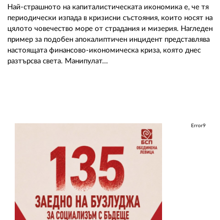
Най-страшното на капиталистическата икономика е, че тя
периодически изпада в кризисни състояния, които носят на
цялото човечество море от страдания и мизерия. Нагледен
пример за подобен апокалиптичен инцидент представлява
настоящата финансово-икономическа криза, която днес
разтърсва света. Mанипулат...
Error9