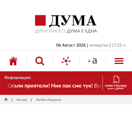
НАЧАЛО
БЪЛГАРИЯ
ИКОНОМИКА
ИЗБОРИ
06 Август 2026
четвъртък
17:25 ч.
СВЯТ
ОБЩЕСТВО
Информация:
КУЛТУРА
къпи приятели! Ние пак сме тук! Времето се промен
ПЪРВА СТРАНИЦА
на в-к „ДУМА“
ЖИВОТ
Автори
Любен Аладжов
СПОРТ
ПРИЛОЖЕНИЯ
ДРУГИ