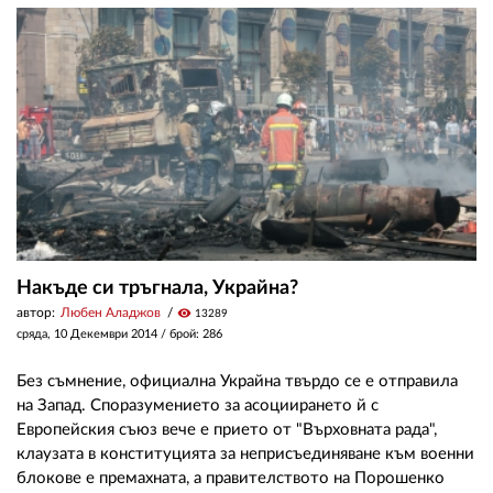
Накъде си тръгнала, Украйна?
автор:
Любен Аладжов
visibility
13289
сряда, 10 Декември 2014
/ брой: 286
Без съмнение, официална Украйна твърдо се е отправила
на Запад. Споразумението за асоциирането й с
Европейския съюз вече е прието от "Върховната рада",
клаузата в конституцията за неприсъединяване към военни
блокове е премахната, а правителството на Порошенко