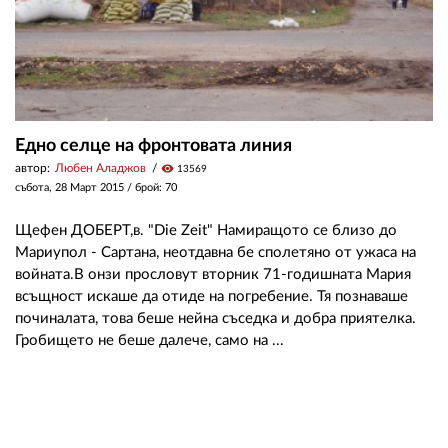
Едно селце на фронтовата линия
автор:
Любен Аладжов
visibility
13569
събота, 28 Март 2015
/ брой: 70
Щефен ДОБЕРТ,в. "Die Zeit" Намиращото се близо до
Мариупол - Сартана, неотдавна бе сполетяно от ужаса на
войната.В онзи прословут вторник 71-гoдишната Мария
всъщност искаше да отиде на погребение. Тя познаваше
починалата, това беше нейна съседка и добра приятелка.
Гробището не беше далече, само на ...