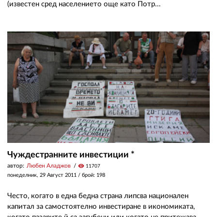
(известен сред населението още като Потр...
Чуждестранните инвестиции *
автор:
Любен Аладжов
visibility
11707
понеделник, 29 Август 2011
/ брой: 198
Често, когато в една бедна страна липсва национален
капитал за самостоятелно инвестиране в икономиката,