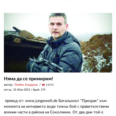
02 975 20 35
Няма да се примирим!
автор:
Любен Аладжов
visibility
13574
петък, 31 Юли 2015
/ брой: 174
превод от: www.jungewelt.de Батальонът "Призрак" към
момента на интервюто води тежък бой с правителствени
военни части в района на Соколники. От два дни той е