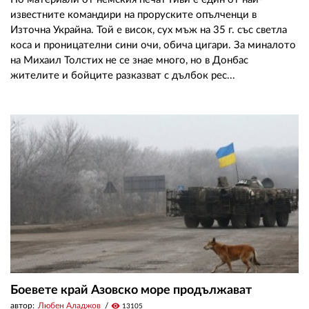
известните командири на проруските опълченци в
Източна Украйна. Той е висок, сух мъж на 35 г. със светла
коса и проницателни сини очи, обича цигари. За миналото
на Михаил Толстих не се знае много, но в Донбас
жителите и бойците разказват с дълбок рес...
Боевете край Азовско море продължават
автор:
Любен Аладжов
visibility
13105