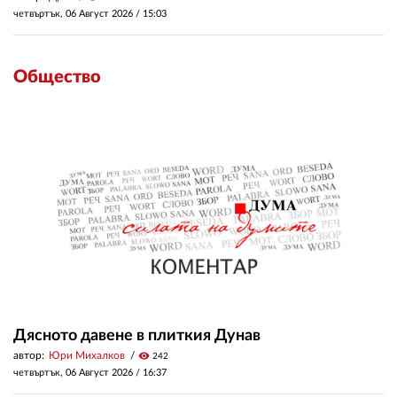
четвъртък, 06 Август 2026 /
15:03
Общество
Дясното давене в плиткия Дунав
автор:
Юри Михалков
visibility
242
четвъртък, 06 Август 2026 /
16:37