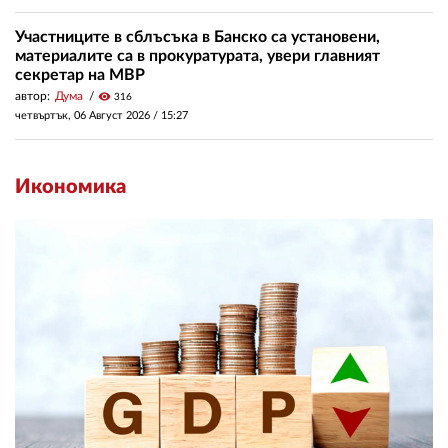
Участниците в сблъсъка в Банско са установени,
материалите са в прокуратурата, увери главният
секретар на МВР
автор:
Дума
visibility
316
четвъртък, 06 Август 2026 /
15:27
Икономика