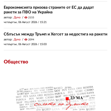
Еврокомисията призова страните от ЕС да дадат
ракети за ПВО на Украйна
автор:
Дума
visibility
2155
четвъртък, 06 Август 2026 /
15:21
Сблъсък между Тръмп и Хегсет за недостига на ракети
автор:
Дума
visibility
2094
четвъртък, 06 Август 2026 /
15:03
Общество