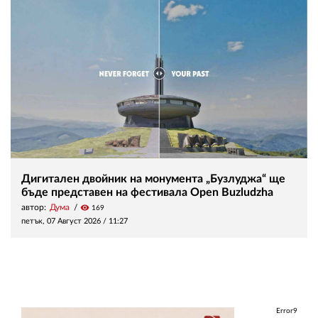
Дигитален двойник на монумента „Бузлуджа“ ще
бъде представен на фестивала Open Buzludzha
автор:
Дума
visibility
169
петък, 07 Август 2026 /
11:27
Error9