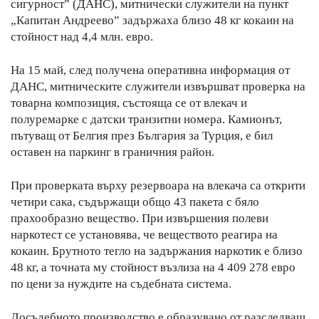
02 975 20 35
сигурност” (ДАНС), митнически служители на пункт
„Капитан Андреево” задържаха близо 48 кг кокаин на
стойност над 4,4 млн. евро.
На 15 май, след получена оперативна информация от
ДАНС, митническите служители извършват проверка на
товарна композиция, състояща се от влекач и
полуремарке с датски транзитни номера. Камионът,
пътуващ от Белгия през България за Турция, е бил
оставен на паркинг в граничния район.
При проверката върху резервоара на влекача са открити
четири сака, съдържащи общо 43 пакета с бяло
прахообразно вещество. При извършения полеви
наркотест се установява, че веществото реагира на
кокаин. Брутното тегло на задържания наркотик е близо
48 кг, а точната му стойност възлиза на 4 409 278 евро
по цени за нуждите на съдебната система.
Досъдебното производство е образувано от разследващ