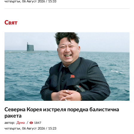
четвъртък, 06 Август 2026 /
15:33
Свят
Северна Корея изстреля поредна балистична
ракета
автор:
Дума
visibility
1847
четвъртък, 06 Август 2026 /
15:23