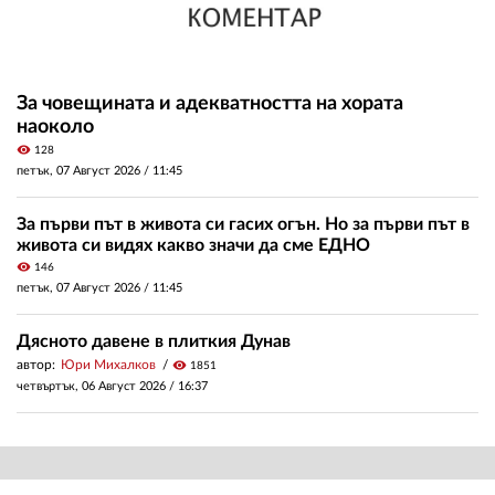
За човещината и адекватността на хората
наоколо
visibility
128
петък, 07 Август 2026 /
11:45
За първи път в живота си гасих огън. Но за първи път в
живота си видях какво значи да сме ЕДНО
visibility
146
петък, 07 Август 2026 /
11:45
Дясното давене в плиткия Дунав
автор:
Юри Михалков
visibility
1851
четвъртък, 06 Август 2026 /
16:37