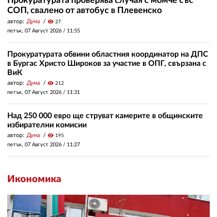
Прокуратурата проверява случая с момче със
СОП, свалено от автобус в Плевенско
автор:
Дума
visibility
27
петък, 07 Август 2026 /
11:55
Прокуратурата обвини областния координатор на ДПС
в Бургас Христо Широков за участие в ОПГ, свързана с
ВиК
автор:
Дума
visibility
212
петък, 07 Август 2026 /
11:31
Над 250 000 евро ще струват камерите в общинските
избирателни комисии
автор:
Дума
visibility
195
петък, 07 Август 2026 /
11:27
Икономика