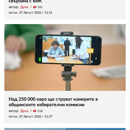
свързана с ВиК
автор:
Дума
visibility
241
петък, 07 Август 2026 /
11:31
Над 250 000 евро ще струват камерите в
общинските избирателни комисии
автор:
Дума
visibility
218
петък, 07 Август 2026 /
11:27