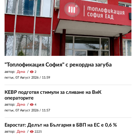
"Топлофикация София" с рекордна загуба
автор:
Дума
visibility
2
петък, 07 Август 2026 /
11:59
КЕВР подготвя стимули за сливане на ВиК
операторите
автор:
Дума
visibility
4
петък, 07 Август 2026 /
11:57
Евростат: Делът на България в БВП на ЕС е 0,6 %
автор:
Дума
visibility
2225