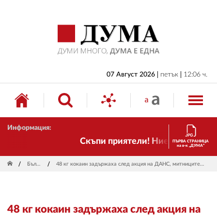
НАЧАЛО
БЪЛГАРИЯ
ИКОНОМИКА
ИЗБОРИ
07 Август 2026
петък
12:06 ч.
СВЯТ
ОБЩЕСТВО
Информация:
КУЛТУРА
Скъпи приятели! Ние пак сме тук! 
ПЪРВА СТРАНИЦА
на в-к „ДУМА“
ЖИВОТ
България
48 кг кокаин задържаха след акция на ДАНС, митниците и прокуратурата в Хасково
СПОРТ
ПРИЛОЖЕНИЯ
48 кг кокаин задържаха след акция на
ДРУГИ