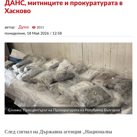
ДАНС, митниците и прокуратурата в
Хасково
ЗА НАС
Дума
автор:
visibility
АВТОРИ
2011
понеделник, 18 Май 2026 /
12:58
РЕДАКЦИЯ
КОНТАКТИ
РЕКЛАМА
АБОНАМЕНТ
УСЛОВИЯ ЗА ПОЛЗВАНЕ
ПОЛИТИКА ЗА БИСКВИТКИТЕ
Снимка: Пресцентърът на Прокуратурата на Република България
ПОЛИТИКАТА ЗА
ПОВЕРИТЕЛНОСТ
След сигнал на Държавна агенция „Национална