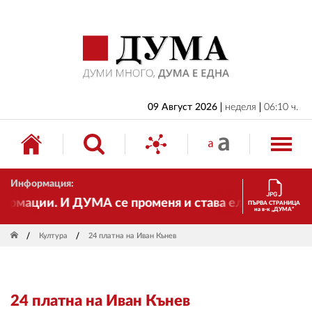
НАЧАЛО
БЪЛГАРИЯ
ИКОНОМИКА
ИЗБОРИ
09 Август 2026
неделя
06:10 ч.
СВЯТ
ОБЩЕСТВО
Информация:
КУЛТУРА
ации. И ДУМА се променя и става електронно издани
ПЪРВА СТРАНИЦА
на в-к „ДУМА“
ЖИВОТ
Култура
24 платна на Иван Кънев
СПОРТ
ПРИЛОЖЕНИЯ
24 платна на Иван Кънев
ДРУГИ