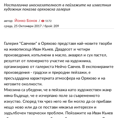
Носталгична иносказателност в пейзажите на известния
художник показва оряховска галерия
ЗА НАС
Йонко Бонов
автор:
visibility
5172
АВТОРИ
сряда, 25 Октомври 2017
/ брой: 209
РЕДАКЦИЯ
Галерия "Савчеви" в Оряхово представя най-новите творби
КОНТАКТИ
на живописеца Иван Кънев. Двадесет и четири
произведения, изпълнени в масло, акварел и сух пастел,
РЕКЛАМА
резултат от пленерното участие на художника,
АБОНАМЕНТ
организирано от галериста Нейчо Савчев. В експонираните
произведения - градски и природни пейзажи, е
УСЛОВИЯ ЗА ПОЛЗВАНЕ
пресъздадена характерната атмосфера на Оряхово и на
неговите околности.
ПОЛИТИКА ЗА БИСКВИТКИТЕ
Мнозина са убедени, че в пейзажа като художествен жанр
няма бъдеще, че е изчерпано поле за съвременното
ПОЛИТИКАТА ЗА
изкуство. Според тях чрез него не би могло да се прибави
ПОВЕРИТЕЛНОСТ
нещо ново или да се постави някакъв интересен и
задълбочен творчески проблем. Пейзажите на Иван Кънев