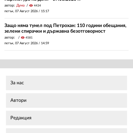
автор:
Дума
visibility
4434
петък, 07 Август 2026 /
15:17
Защо няма тунел под Петрохан: 110 години обещания,
зелени спирачки и държавна безотговорност
автор:
visibility
4581
петък, 07 Август 2026 /
14:59
За нас
Автори
Редакция