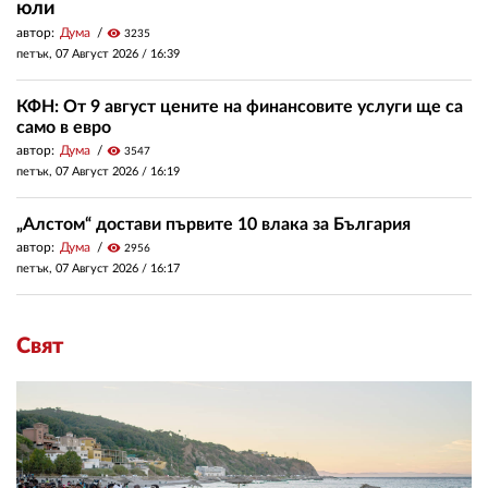
юли
автор:
Дума
visibility
3235
петък, 07 Август 2026 /
16:39
КФН: От 9 август цените на финансовите услуги ще са
само в евро
автор:
Дума
visibility
3547
петък, 07 Август 2026 /
16:19
„Алстом“ достави първите 10 влака за България
автор:
Дума
visibility
2956
петък, 07 Август 2026 /
16:17
Свят