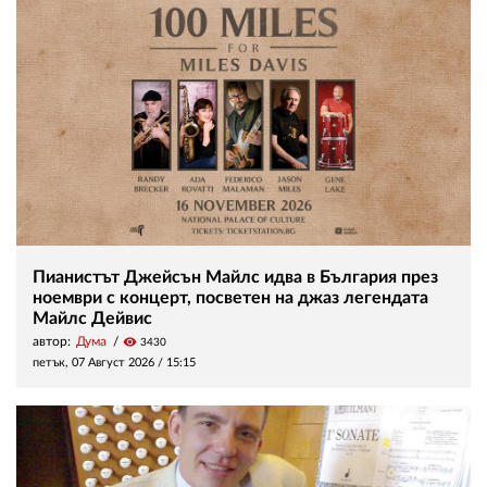
Пианистът Джейсън Майлс идва в България през
ноември с концерт, посветен на джаз легендата
Майлс Дейвис
автор:
Дума
visibility
3430
петък, 07 Август 2026 /
15:15