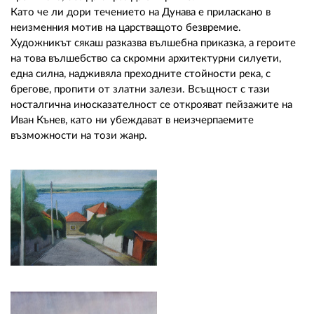
Като че ли дори течението на Дунава е приласкано в
неизменния мотив на царстващото безвремие.
Художникът сякаш разказва вълшебна приказка, а героите
на това вълшебство са скромни архитектурни силуети,
една силна, надживяла преходните стойности река, с
брегове, пропити от златни залези. Всъщност с тази
носталгична иносказателност се открояват пейзажите на
Иван Кънев, като ни убеждават в неизчерпаемите
възможности на този жанр.