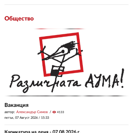
Общество
Ваканция
автор:
Александър Симов
visibility
4133
петък, 07 Август 2026 /
15:33
Карикатура на деня - 07.08.2026 г.