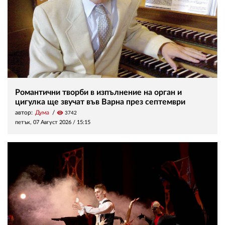
Романтични творби в изпълнение на орган и
цигулка ще звучат във Варна през септември
автор:
Дума
visibility
3742
петък, 07 Август 2026 /
15:15