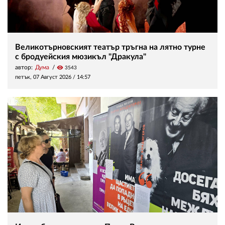
Великотърновският театър тръгна на лятно турне
с бродуейския мюзикъл "Дракула"
автор:
Дума
visibility
3543
петък, 07 Август 2026 /
14:57