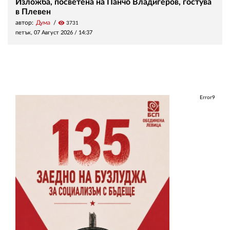
Изложба, посветена на Панчо Владигеров, гостува
в Плевен
автор:
Дума
visibility
3731
петък, 07 Август 2026 /
14:37
Error9