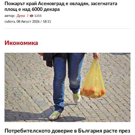
Пожарът край Асеновград е овладян, засегнатата
площ е над 6000 декара
автор:
Дума
visibility
1255
събота, 08 Август 2026 /
18:11
Икономика
Потребителското доверие в България расте през