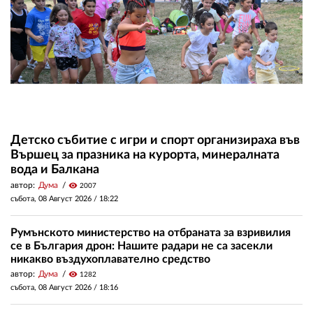
Детско събитие с игри и спорт организираха във
Вършец за празника на курорта, минералната
вода и Балкана
автор:
Дума
visibility
2007
събота, 08 Август 2026 /
18:22
Румънското министерство на отбраната за взривилия
се в България дрон: Нашите радари не са засекли
никакво въздухоплавателно средство
автор:
Дума
visibility
1282
събота, 08 Август 2026 /
18:16