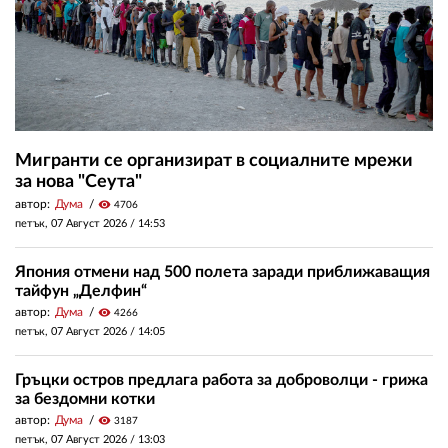
Мигранти се организират в социалните мрежи
за нова "Сеута"
автор:
Дума
visibility
4706
петък, 07 Август 2026 /
14:53
Япония отмени над 500 полета заради приближаващия
тайфун „Делфин“
автор:
Дума
visibility
4266
петък, 07 Август 2026 /
14:05
Гръцки остров предлага работа за доброволци - грижа
за бездомни котки
автор:
Дума
visibility
3187
петък, 07 Август 2026 /
13:03