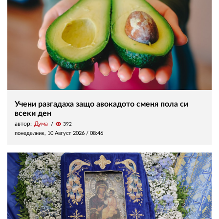
Учени разгадаха защо авокадото сменя пола си
всеки ден
автор:
Дума
visibility
392
понеделник, 10 Август 2026 /
08:46