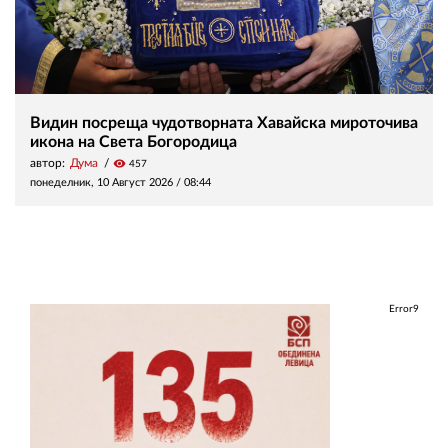
Видин посреща чудотворната Хавайска мироточива
икона на Света Богородица
автор:
Дума
visibility
457
понеделник, 10 Август 2026 /
08:44
Error9