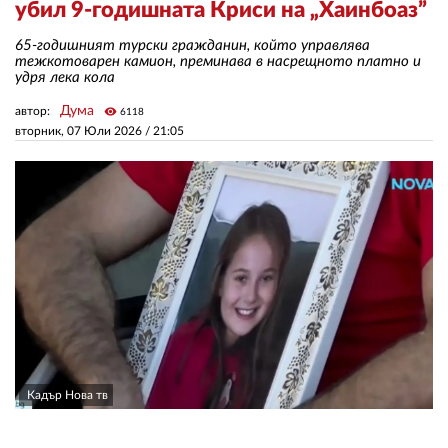
убил 9-годишната Криси на „Хаинбоаз”
65-годишният турски гражданин, който управлява
ЗА НАС
тежкотоварен камион, преминава в насрещното платно и
удря лека кола
АВТОРИ
Дума
автор:
visibility
6118
РЕДАКЦИЯ
вторник, 07 Юли 2026 /
21:05
КОНТАКТИ
РЕКЛАМА
АБОНАМЕНТ
УСЛОВИЯ ЗА ПОЛЗВАНЕ
ПОЛИТИКА ЗА БИСКВИТКИТЕ
ПОЛИТИКАТА ЗА
ПОВЕРИТЕЛНОСТ
Кадър Нова тв