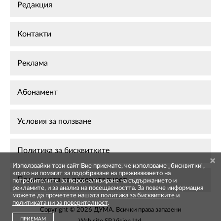
Редакция
Контакти
Реклама
Абонамент
Условия за ползване
Политика за бисквитките
Използвайки този сайт Вие приемате, че използваме „бисквитки",
които ни помагат за подобряване на преживяването на
Политиката за поверителност
потребителите, за персонализиране на съдържанието и
рекламите, и за анализ на посещаемостта. За повече информация
можете да прочетете нашата
политика за бисквитките
и
политиката ни за поверителност
.
Copyright © 2026 ДУМА. Всички права запазени
ПРИЕМАМ