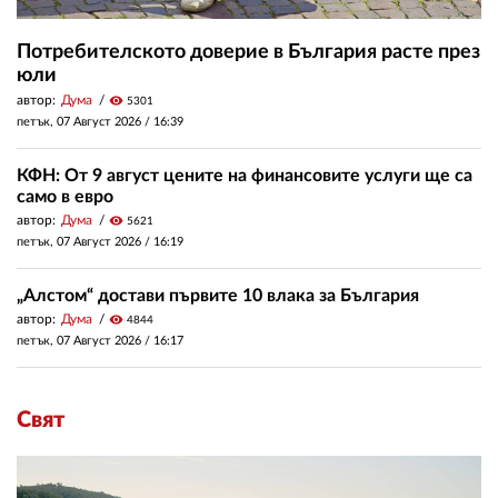
Потребителското доверие в България расте през
юли
автор:
Дума
visibility
5301
петък, 07 Август 2026 /
16:39
КФН: От 9 август цените на финансовите услуги ще са
само в евро
автор:
Дума
visibility
5621
петък, 07 Август 2026 /
16:19
„Алстом“ достави първите 10 влака за България
автор:
Дума
visibility
4844
петък, 07 Август 2026 /
16:17
Свят