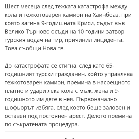
02 975 20 35
Шест месеца след тежката катастрофа между
кола и тежкотоварен камион на Хаинбоаз, при
която загина 9-годишната Криси, съдът във
Велико Търново осъди на 10 години затвор
турския водач на тир, причинил инцидента.
Това съобщи Нова тв.
До катастрофата се стигна, след като 65-
годишният турски гражданин, който управлява
тежкотоварен камион, премина в насрещното
платно и удари лека кола с мъж, жена и 9-
годишното им дете в нея. Първоначално
шофьорът избяга, след което беше заловен и
оставен под постоянен арест. Делото премина
по съкратената процедура.