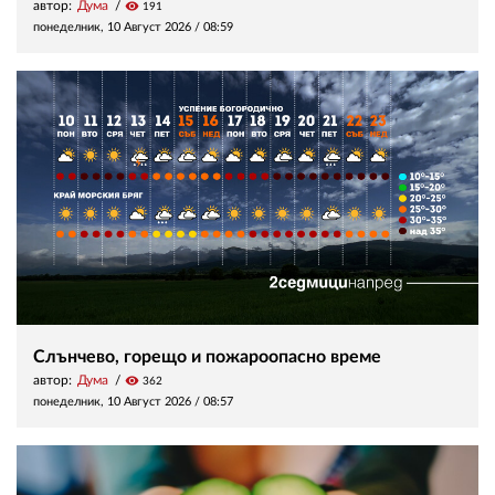
автор:
Дума
visibility
191
понеделник, 10 Август 2026 /
08:59
Слънчево, горещо и пожароопасно време
автор:
Дума
visibility
362
понеделник, 10 Август 2026 /
08:57