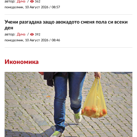
автор:
Дума
visibility
362
понеделник, 10 Август 2026 /
08:57
Учени разгадаха защо авокадото сменя пола си всеки
ден
автор:
Дума
visibility
392
понеделник, 10 Август 2026 /
08:46
Икономика