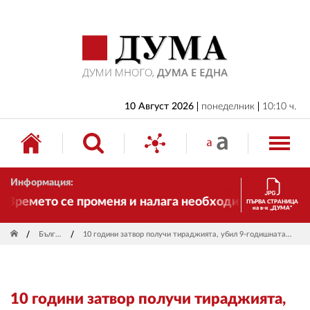
НАЧАЛО
БЪЛГАРИЯ
ИКОНОМИКА
ИЗБОРИ
10 Август 2026
понеделник
10:10 ч.
СВЯТ
ОБЩЕСТВО
Информация:
КУЛТУРА
Времето се променя и налага необходимостта от тран
ПЪРВА СТРАНИЦА
на в-к „ДУМА“
ЖИВОТ
България
10 години затвор получи тираджията, убил 9-годишната Криси на „Хаинбоаз”
СПОРТ
ПРИЛОЖЕНИЯ
10 години затвор получи тираджията,
ДРУГИ