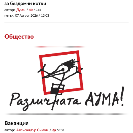
за бездомни котки
автор:
Дума
visibility
5244
петък, 07 Август 2026 /
13:03
Общество
Ваканция
автор:
Александър Симов
visibility
5938