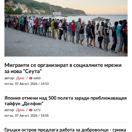
Мигранти се организират в социалните мрежи
за нова "Сеута"
автор:
Дума
visibility
6800
петък, 07 Август 2026 /
14:53
Япония отмени над 500 полета заради приближаващия
тайфун „Делфин“
автор:
Дума
visibility
6272
петък, 07 Август 2026 /
14:05
Гръцки остров предлага работа за доброволци - грижа