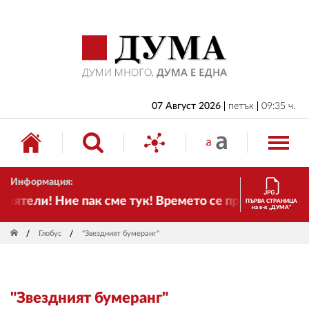
НАЧАЛО
БЪЛГАРИЯ
ИКОНОМИКА
ИЗБОРИ
07 Август 2026
петък
09:35 ч.
СВЯТ
ОБЩЕСТВО
Информация:
КУЛТУРА
тели! Ние пак сме тук! Времето се променя и налаг
ПЪРВА СТРАНИЦА
на в-к „ДУМА“
ЖИВОТ
Глобус
"Звездният бумеранг"
СПОРТ
ПРИЛОЖЕНИЯ
"Звездният бумеранг"
ДРУГИ