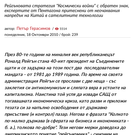
Рейгъновата стратегия "Космически войни" с обратен знак,
експертите от Пентагона притеснени от неочаквания
напредък на Китай в сателитните технологии
ЗА НАС
АВТОРИ
Петър Герасимов
автор:
visibility
5514
понеделник, 18 Октомври 2010
/ брой: 239
РЕДАКЦИЯ
КОНТАКТИ
През 80-те години на миналия век републиканецът
Роналд Рейгън стана 40-ият президент на Съединените
РЕКЛАМА
щати и се задържа на този пост два последователни
мандата - от 1981 до 1989 година. По време на своята
АБОНАМЕНТ
администрация Рейгън се прослави с две неща - със
заклетия си антикомунизъм и сляпата вяра в устоите на
УСЛОВИЯ ЗА ПОЛЗВАНЕ
капитализма. Наистина той успя да извади САЩ от
ПОЛИТИКА ЗА БИСКВИТКИТЕ
тогавашната икономическа криза, като разви и приложи
тезата си за напълно освободения от държавно
ПОЛИТИКАТА ЗА
присъствие (и контрол) пазар. Негова е фразата "Колкото
ПОВЕРИТЕЛНОСТ
по-малко държава (в сферата на бизнеса и икономиката -
б. а.), толкова по-добре". Тези негови мерки доведоха до
американското понятие "рейгъномика" - синоним на