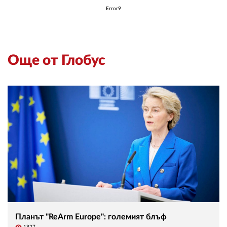
Error9
Още от Глобус
Планът "ReArm Europe": големият блъф
visibility
1827