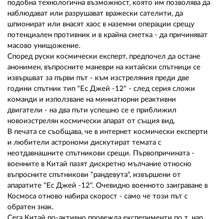
подобна технологична възможност, която им позволява да
наблюдават или разрушават вражески сателити, да
шпионират или внасят хаос в наземни операции срещу
потенциален противник и в крайна сметка - да причиняват
масово унищожение.
Според руски космически експерт, предпочел да остане
анонимен, въпросните маневри на китайски спътници се
извършват за първи път - към изстреляния преди две
години спътник тип "Ес Джей -12" - след серия сложи
команди и използване на миниатюрни реактивни
двигатели - на два пъти успешно се е приближил
новоизстрелян космически апарат от същия вид.
В печата се съобщава, че в интернет космически експерти
и любители астрономи дискутират темата с
неотдавнашните спътникови срещи. Първопричината -
военните в Китай пазят дискретно мълчание относно
въпросните спътникови "рандевута", извършени от
апаратите "Ес Джей -12". Очевидно военното заиграване в
Космоса отново набира скорост - само че този път с
обратен знак.
Сега Китай по-активно провежда експерименти по т. нар.