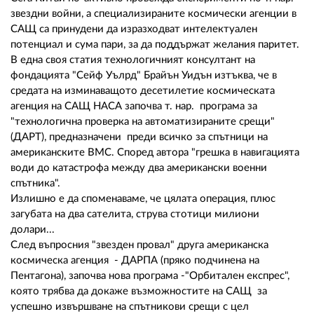
звездни войни, а специализираните космически агенции в
САЩ са принудени да изразходват интелектуален
потенциал и сума пари, за да поддържат желания паритет.
В една своя статия технологичният консултант на
фондацията "Сейф Уълрд" Брайън Уидън изтъква, че в
средата на изминаващото десетилетие космическата
агенция на САЩ НАСА започва т. нар. програма за
"технологична проверка на автоматизираните срещи"
(ДАРТ), предназначени преди всичко за спътници на
американските ВМС. Според автора "грешка в навигацията
води до катастрофа между два американски военни
спътника".
Излишно е да споменаваме, че цялата операция, плюс
загубата на два сателита, струва стотици милиони
долари...
След въпросния "звезден провал" друга американска
космическа агенция - ДАРПА (пряко подчинена на
Пентагона), започва нова програма -"Орбитален експрес",
която трябва да докаже възможностите на САЩ за
успешно извършване на спътникови срещи с цел