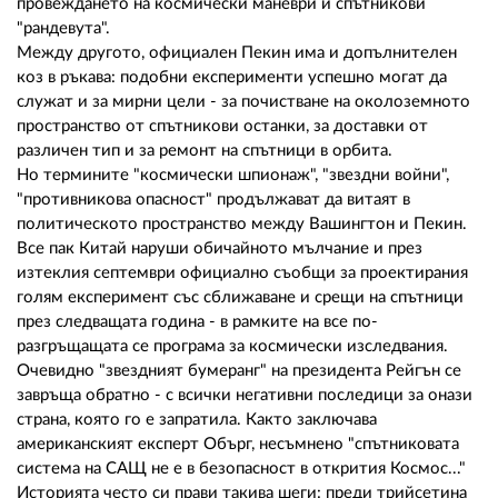
провеждането на космически маневри и спътникови
"рандевута".
Между другото, официален Пекин има и допълнителен
коз в ръкава: подобни експерименти успешно могат да
служат и за мирни цели - за почистване на околоземното
пространство от спътникови останки, за доставки от
различен тип и за ремонт на спътници в орбита.
Но термините "космически шпионаж", "звездни войни",
"противникова опасност" продължават да витаят в
политическото пространство между Вашингтон и Пекин.
Все пак Китай наруши обичайното мълчание и през
изтеклия септември официално съобщи за проектирания
голям експеримент със сближаване и срещи на спътници
през следващата година - в рамките на все по-
разгръщащата се програма за космически изследвания.
Очевидно "звездният бумеранг" на президента Рейгън се
завръща обратно - с всички негативни последици за онази
страна, която го е запратила. Както заключава
американският експерт Обърг, несъмнено "спътниковата
система на САЩ не е в безопасност в открития Космос..."
Историята често си прави такива шеги: преди трийсетина