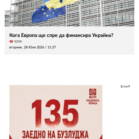
Кога Европа ще спре да финансира Украйна?
visibility
5234
вторник, 28 Юли 2026 /
11:37
Error9