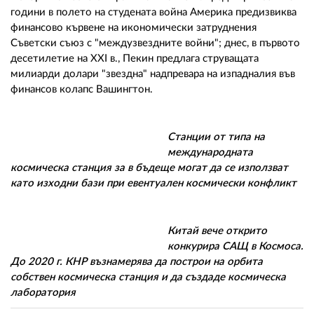
години в полето на студената война Америка предизвиква
финансово кървене на икономически затруднения
Съветски съюз с "междузвездните войни"; днес, в първото
десетилетие на ХХI в., Пекин предлага струващата
милиарди долари "звездна" надпревара на изпадналия във
финансов колапс Вашингтон.
Станции от типа на
международната
космическа станция за в бъдеще могат да се използват
като изходни бази при евентуален космически конфликт
Китай вече открито
конкурира САЩ в Космоса.
До 2020 г. КНР възнамерява да построи на орбита
собствен космическа станция и да създаде космическа
лаборатория