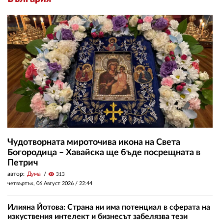
Чудотворната мироточива икона на Света
Богородица – Хавайска ще бъде посрещната в
Петрич
автор:
Дума
visibility
313
четвъртък, 06 Август 2026 /
22:44
Илияна Йотова: Страна ни има потенциал в сферата на
изкуствения интелект и бизнесът забелязва тези