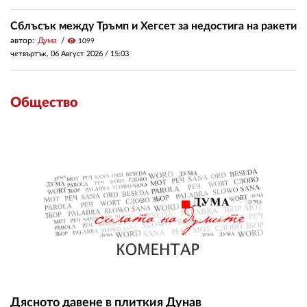
Сблъсък между Тръмп и Хегсет за недостига на ракети
автор:
Дума
visibility
1099
четвъртък, 06 Август 2026 /
15:03
Общество
Дясното давене в плиткия Дунав