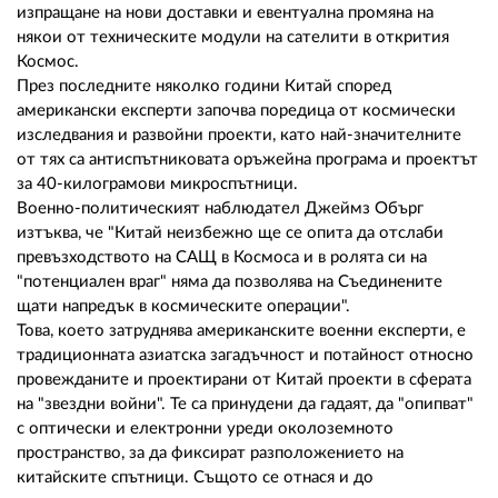
изпращане на нови доставки и евентуална промяна на
някои от техническите модули на сателити в открития
Космос.
През последните няколко години Китай според
американски експерти започва поредица от космически
изследвания и развойни проекти, като най-значителните
от тях са антиспътниковата оръжейна програма и проектът
за 40-килограмови микроспътници.
Военно-политическият наблюдател Джеймз Обърг
изтъква, че "Китай неизбежно ще се опита да отслаби
превъзходството на САЩ в Космоса и в ролята си на
"потенциален враг" няма да позволява на Съединените
щати напредък в космическите операции".
Това, което затруднява американските военни експерти, е
традиционната азиатска загадъчност и потайност относно
провежданите и проектирани от Китай проекти в сферата
на "звездни войни". Те са принудени да гадаят, да "опипват"
с оптически и електронни уреди околоземното
пространство, за да фиксират разположението на
китайските спътници. Същото се отнася и до