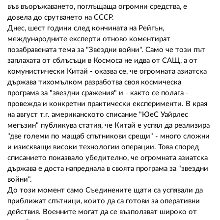
във въоръжаването, поглъщаща огромни средства, е
довела до срутването на СССР.
Днес, шест години след кончината на Рейгън,
международните експерти отново коментират
позабравената тема за "Звездни войни". Само че този път
заплахата от сблъсъци в Космоса не идва от САЩ, а от
комунистически Китай - оказва се, че огромната азиатска
държава тихомълком разработва своя космическа
програма за "звездни сражения" и - както се полага -
провежда и конкретни практически експерименти. В края
на август т.г. американското списание "ЮеС Уайрлес
мегъзин" публикува статия, че Китай е успял да реализира
"две големи по мащаб спътникови срещи" - много сложни
и изискващи високи технологии операции. Това според
списанието показвало убедително, че огромната азиатска
държава е доста напреднала в своята програма за "звездни
войни".
До този момент само Съединените щати са успявали да
приближат спътници, които да са готови за оперативни
действия. Военните могат да се възползват широко от