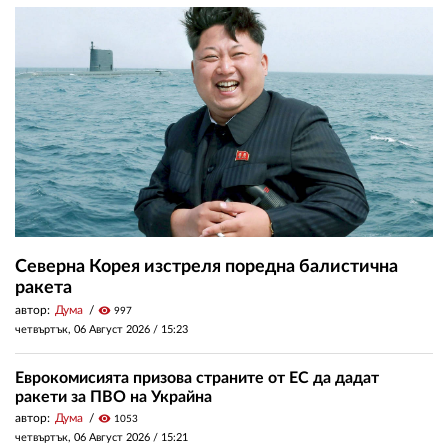
Северна Корея изстреля поредна балистична
ракета
автор:
Дума
visibility
997
четвъртък, 06 Август 2026 /
15:23
Еврокомисията призова страните от ЕС да дадат
ракети за ПВО на Украйна
автор:
Дума
visibility
1053
четвъртък, 06 Август 2026 /
15:21