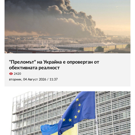
"Преломът" на Украйна е опроверган от
обективната реалност
visibility
2420
вторник, 04 Август 2026 /
11:37