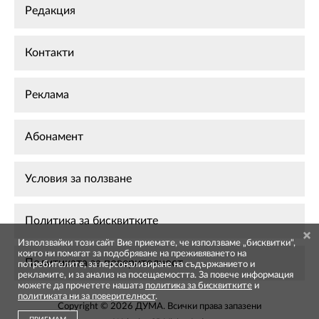
Редакция
Контакти
Реклама
Абонамент
Условия за ползване
Политика за бисквитките
Използвайки този сайт Вие приемате, че използваме „бисквитки",
които ни помагат за подобряване на преживяването на
Политиката за поверителност
потребителите, за персонализиране на съдържанието и
рекламите, и за анализ на посещаемостта. За повече информация
можете да прочетете нашата
политика за бисквитките
и
политиката ни за поверителност
.
Copyright © 2026 ДУМА. Всички права запазени