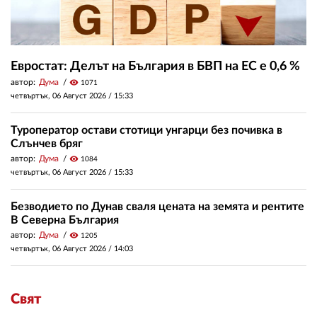
Евростат: Делът на България в БВП на ЕС е 0,6 %
автор:
Дума
visibility
1071
четвъртък, 06 Август 2026 /
15:33
Туроператор остави стотици унгарци без почивка в
Слънчев бряг
автор:
Дума
visibility
1084
четвъртък, 06 Август 2026 /
15:33
Безводието по Дунав сваля цената на земята и рентите
В Северна България
автор:
Дума
visibility
1205
четвъртък, 06 Август 2026 /
14:03
Свят