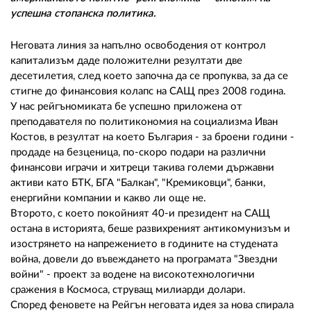
02 975 20 35
успешна стопанска политика.
Неговата линия за напълно освободения от контрол
капитализъм даде положителни резултати две
десетилетия, след което започна да се пропуква, за да се
стигне до финансовия колапс на САЩ през 2008 година.
У нас рейгъномиката бе успешно приложена от
преподавателя по политикономия на социализма Иван
Костов, в резултат на което България - за броени години -
продаде на безценица, по-скоро подари на различни
финансови играчи и хитреци такива големи държавни
активи като БТК, БГА "Балкан", "Кремиковци", банки,
енергийни компании и какво ли още не.
Второто, с което покойният 40-и президент на САЩ
остана в историята, беше развихреният антикомунизъм и
изострянето на напрежението в годините на студената
война, довели до въвеждането на програмата "Звездни
войни" - проект за водене на високотехнологични
сражения в Космоса, струващ милиарди долари.
Според феновете на Рейгън неговата идея за нова спирала