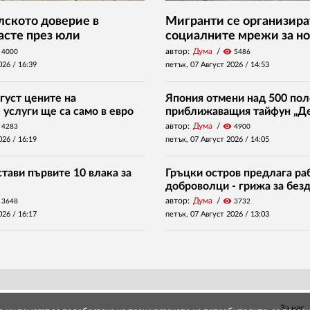
ското доверие в
Мигранти се организира
асте през юли
социалните мрежи за но
автор:
Дума
visibility
4000
5486
026 /
16:39
петък, 07 Август 2026 /
14:53
густ цените на
Япония отмени над 500 пол
услуги ще са само в евро
приближаващия тайфун „Д
автор:
Дума
visibility
4283
4900
026 /
16:19
петък, 07 Август 2026 /
14:05
тави първите 10 влака за
Гръцки остров предлага раб
доброволци - грижа за без
автор:
Дума
visibility
3648
3732
026 /
16:17
петък, 07 Август 2026 /
13:03
За нас