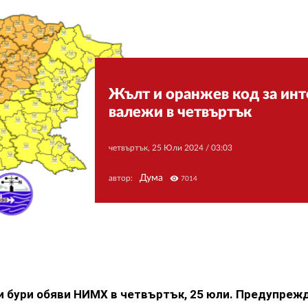
Жълт и оранжев код за ин
валежи в четвъртък
четвъртък, 25 Юли 2024 /
03:03
Дума
автор:
visibility
7014
и бури обяви НИМХ в четвъртък, 25 юли. Предупрежд