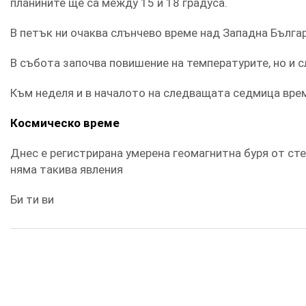
планините ще са между 15 и 18 градуса.
В петък ни очаква слънчево време над Западна Бълга
В събота започва повишение на температурите, но и 
Към неделя и в началото на следващата седмица вре
Космическо време
Днес е регистрирана умерена геомагнитна буря от сте
няма такива явления
Би ти ви