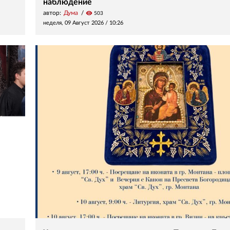
наблюдение
автор:
Дума
visibility
503
неделя, 09 Август 2026 /
10:26