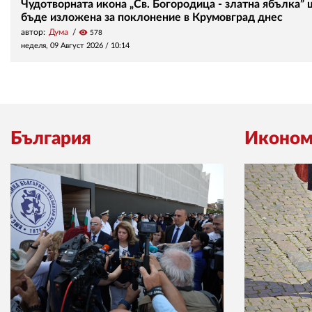
Чудотворната икона „Св. Богородица - златна ябълка” 
бъде изложена за поклонение в Крумовград днес
автор:
Дума
visibility
578
неделя, 09 Август 2026 /
10:14
България
Иконом