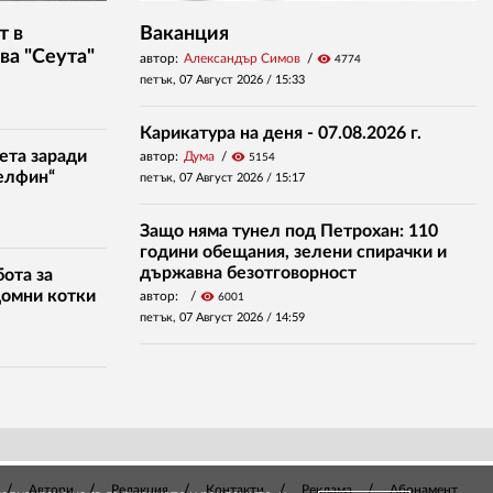
т в
Ваканция
ва "Сеута"
автор:
Александър Симов
visibility
4774
петък, 07 Август 2026 /
15:33
Карикатура на деня - 07.08.2026 г.
ета заради
автор:
Дума
visibility
5154
елфин“
петък, 07 Август 2026 /
15:17
Защо няма тунел под Петрохан: 110
години обещания, зелени спирачки и
държавна безотговорност
ота за
домни котки
автор:
visibility
6001
петък, 07 Август 2026 /
14:59
Автори
Редакция
Контакти
Реклама
Абонамент