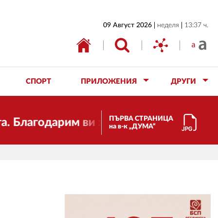
НАЧАЛО
09 Август 2026
неделя
13:37 ч.
БЪЛГАРИЯ
ИКОНОМИКА
ИЗБОРИ
СПОРТ
ПРИЛОЖЕНИЯ
ДРУГИ
СВЯТ
ОБЩЕСТВО
ПЪРВА СТРАНИЦА
одарим ви за подкрепата!
Скъпи
на в-к „ДУМА“
КУЛТУРА
ЖИВОТ
СПОРТ
ПРИЛОЖЕНИЯ
ДРУГИ