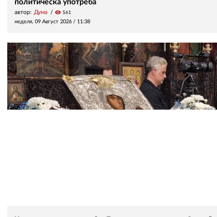
политическа употреба
автор:
Дума
visibility
561
неделя, 09 Август 2026 /
11:38