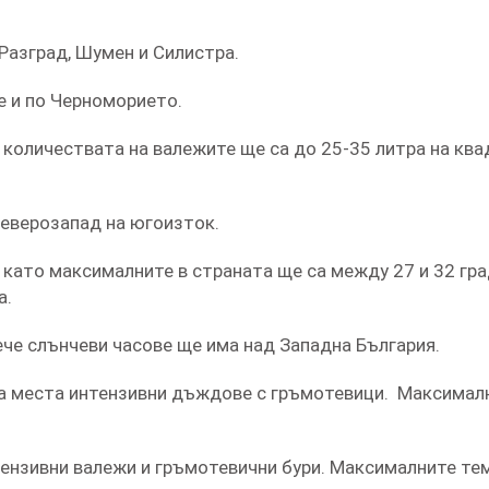
 Разград, Шумен и Силистра.
е и по Черноморието.
 количествата на валежите ще са до 25-35 литра на кв
еверозапад на югоизток.
като максималните в страната ще са между 27 и 32 гра
а.
ече слънчеви часове ще има над Западна България.
на места интензивни дъждове с гръмотевици. Максимал
тензивни валежи и гръмотевични бури. Максималните те