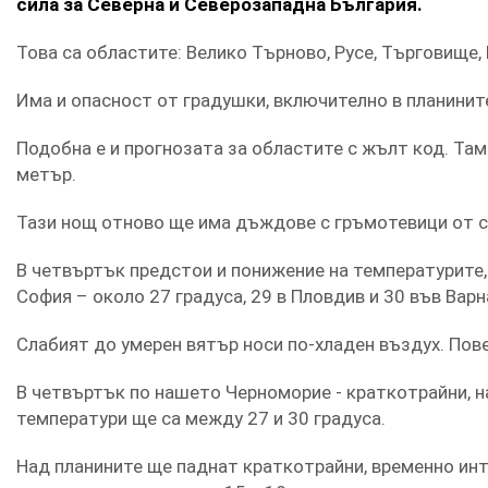
сила за Северна и Северозападна България.
Това са областите: Велико Търново, Русе, Търговище,
Има и опасност от градушки, включително в планинит
Подобна е и прогнозата за областите с жълт код. Там
метър.
Тази нощ отново ще има дъждове с гръмотевици от с
В четвъртък предстои и понижение на температурите, 
София – около 27 градуса, 29 в Пловдив и 30 във Варн
Слабият до умерен вятър носи по-хладен въздух. Пов
В четвъртък по нашето Черноморие - краткотрайни, 
температури ще са между 27 и 30 градуса.
Над планините ще паднат краткотрайни, временно ин