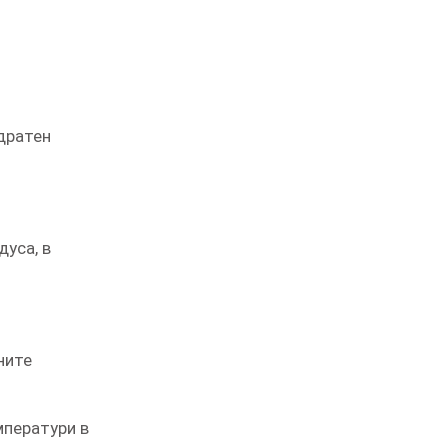
02 975 20 35
адратен
дуса, в
ните
мператури в