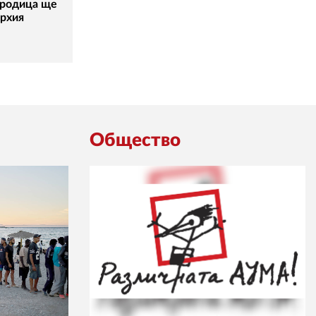
ородица ще
архия
Общество