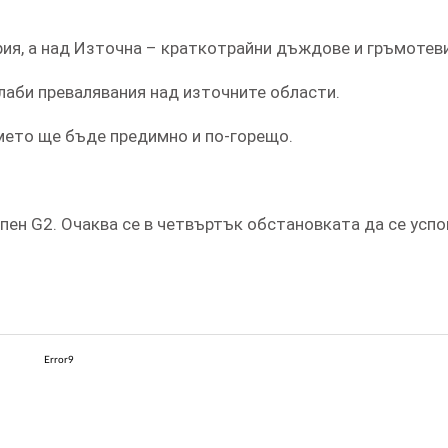
рия, а над Източна – краткотрайни дъждове и гръмотеви
слаби превалявания над източните области.
мето ще бъде предимно и по-горещо.
пен G2. Очаква се в четвъртък обстановката да се успо
Error9