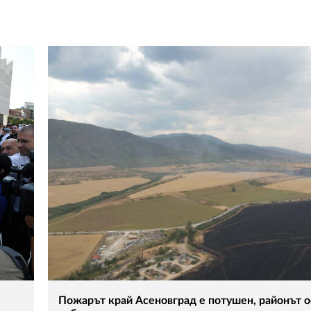
Пожарът край Асеновград е потушен, районът о