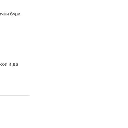
чни бури.
кои и да