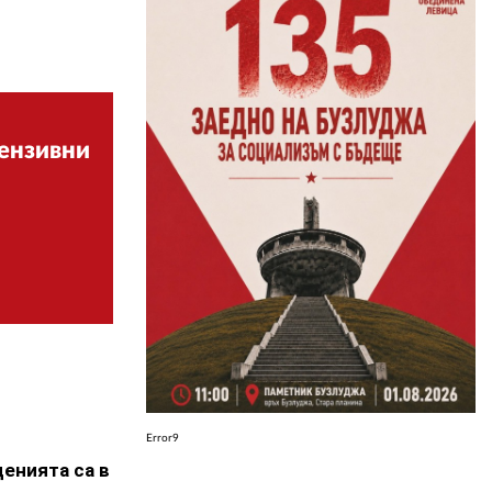
ЗА НАС
АВТОРИ
РЕДАКЦИЯ
тензивни
КОНТАКТИ
РЕКЛАМА
АБОНАМЕНТ
УСЛОВИЯ ЗА ПОЛЗВАНЕ
ПОЛИТИКА ЗА БИСКВИТКИТЕ
ПОЛИТИКАТА ЗА
ПОВЕРИТЕЛНОСТ
Error9
енията са в