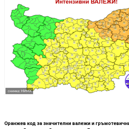
снимка: НИМХ
Оранжев код за значителни валежи и гръмотевичн