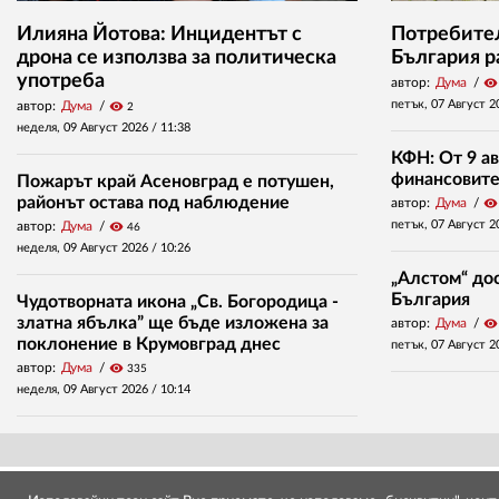
Илияна Йотова: Инцидентът с
Потребител
дрона се използва за политическа
България р
употреба
автор:
Дума
visibility
петък, 07 Август 2
автор:
Дума
visibility
2
неделя, 09 Август 2026 /
11:38
КФН: От 9 ав
финансовите 
Пожарът край Асеновград е потушен,
районът остава под наблюдение
автор:
Дума
visibility
петък, 07 Август 2
автор:
Дума
visibility
46
неделя, 09 Август 2026 /
10:26
„Алстом“ дос
България
Чудотворната икона „Св. Богородица -
златна ябълка” ще бъде изложена за
автор:
Дума
visibility
поклонение в Крумовград днес
петък, 07 Август 2
автор:
Дума
visibility
335
неделя, 09 Август 2026 /
10:14