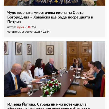
Чудотворната мироточива икона на Света
Богородица – Хавайска ще бъде посрещната в
Петрич
автор:
Дума
visibility
934
четвъртък, 06 Август 2026 /
22:44
Илияна Йотова: Страна ни има потенциал в