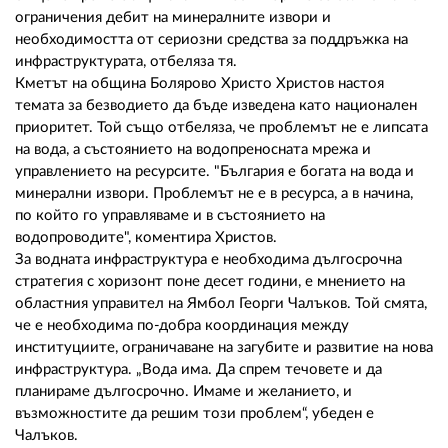
ограничения дебит на минералните извори и
необходимостта от сериозни средства за поддръжка на
инфраструктурата, отбеляза тя.
Кметът на община Болярово Христо Христов настоя
темата за безводието да бъде изведена като национален
приоритет. Той също отбеляза, че проблемът не е липсата
на вода, а състоянието на водопреносната мрежа и
управлението на ресурсите. "България е богата на вода и
минерални извори. Проблемът не е в ресурса, а в начина,
по който го управляваме и в състоянието на
водопроводите", коментира Христов.
За водната инфраструктура е необходима дългосрочна
стратегия с хоризонт поне десет години, е мнението на
областния управител на Ямбол Георги Чалъков. Той смята,
че е необходима по-добра координация между
институциите, ограничаване на загубите и развитие на нова
инфраструктура. „Вода има. Да спрем течовете и да
планираме дългосрочно. Имаме и желанието, и
възможностите да решим този проблем“, убеден е
Чалъков.