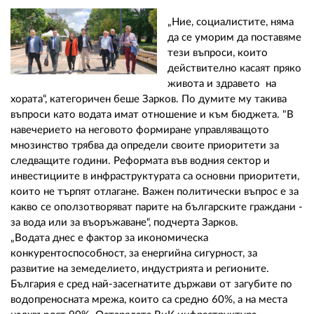
„Ние, социалистите, няма
да се уморим да поставяме
тези въпроси, които
действително касаят пряко
живота и здравето на
хората“, категоричен беше Зарков. По думите му такива
въпроси като водата имат отношение и към бюджета. "В
навечерието на неговото формиране управляващото
мнозинство трябва да определи своите приоритети за
следващите години. Реформата във водния сектор и
инвестициите в инфраструктурата са основни приоритети,
които не търпят отлагане. Важен политически въпрос е за
какво се оползотворяват парите на българските граждани -
за вода или за въоръжаване“, подчерта Зарков.
„Водата днес е фактор за икономическа
конкурентоспособност, за енергийна сигурност, за
развитие на земеделието, индустрията и регионите.
България е сред най-засегнатите държави от загубите по
водопреносната мрежа, които са средно 60%, а на места