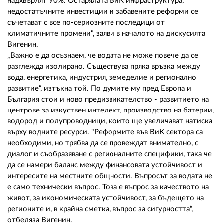
надхвърлят 90%. Остарялата ВиК инфраструктура,
недостатъчните инвестиции и забавените реформи се
съчетават с все по-сериозните последици от
климатичните промени", заяви в началото на дискусията
Вигенин.
„Важно е да осъзнаем, че водата не може повече да се
разглежда изолирано. Съществува пряка връзка между
вода, енергетика, индустрия, земеделие и регионално
развитие“, изтъкна той. По думите му пред Европа и
България стои и ново предизвикателство - развитието на
центрове за изкуствен интелект, производство на батерии,
водород и полупроводници, които ще увеличават натиска
върху водните ресурси. "Реформите във ВиК сектора са
необходими, но трябва да се провеждат внимателно, с
диалог и съобразяване с регионалните специфики, така че
да се намери баланс между финансовата устойчивост и
интересите на местните общности. Въпросът за водата не
е само технически въпрос. Това е въпрос за качеството на
живот, за икономическата устойчивост, за бъдещето на
регионите и, в крайна сметка, въпрос за сигурността“,
отбеляза Вигенин.