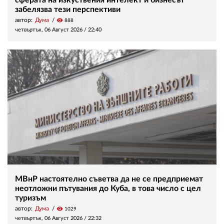
сферата на изкуствения интелект и бизнесът
забелязва тези перспективи
автор:
Дума
visibility
888
четвъртък, 06 Август 2026 /
22:40
МВнР настоятелно съветва да не се предприемат
неотложни пътувания до Куба, в това число с цел
туризъм
автор:
Дума
visibility
1029
четвъртък, 06 Август 2026 /
22:32