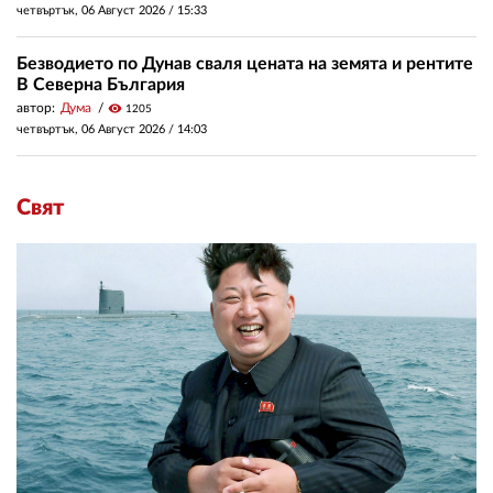
четвъртък, 06 Август 2026 /
15:33
Безводието по Дунав сваля цената на земята и рентите
В Северна България
автор:
Дума
visibility
1205
четвъртък, 06 Август 2026 /
14:03
Свят