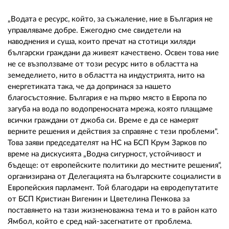
02 975 20 35
„Водата е ресурс, който, за съжаление, ние в България не
управляваме добре. Ежегодно сме свидетели на
наводнения и суша, които пречат на стотици хиляди
български граждани да живеят качествено. Освен това ние
не се възползваме от този ресурс нито в областта на
земеделието, нито в областта на индустрията, нито на
енергетиката така, че да допринася за нашето
благосъстояние. България е на първо място в Европа по
загуба на вода по водопреносната мрежа, която плащаме
всички граждани от джоба си. Време е да се намерят
верните решения и действия за справяне с тези проблеми".
Това заяви председателят на НС на БСП Крум Зарков по
време на дискусията „Водна сигурност, устойчивост и
бъдеще: от европейските политики до местните решения“,
организирана от Делегацията на българските социалисти в
Европейския парламент. Той благодари на евродепутатите
от БСП Кристиан Вигенин и Цветелина Пенкова за
поставянето на тази жизненоважна тема и то в район като
Ямбол, който е сред най-засегнатите от проблема.