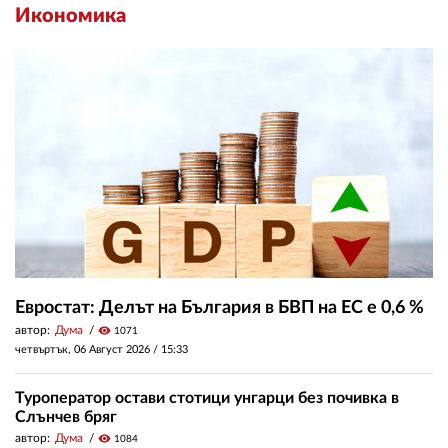
Икономика
Евростат: Делът на България в БВП на ЕС е 0,6 %
автор:
Дума
visibility
1071
четвъртък, 06 Август 2026 /
15:33
Туроператор остави стотици унгарци без почивка в
Слънчев бряг
автор:
Дума
visibility
1084