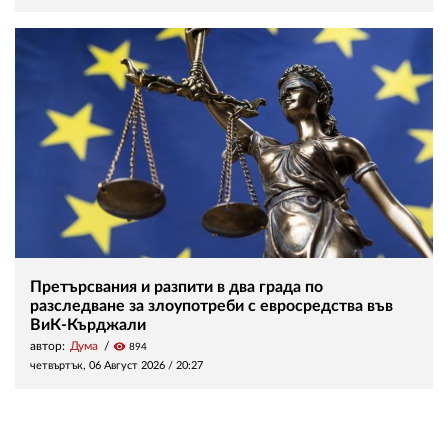
Претърсвания и разпити в два града по
разследване за злоупотреби с евросредства във
ВиК-Кърджали
автор:
Дума
visibility
894
четвъртък, 06 Август 2026 /
20:27