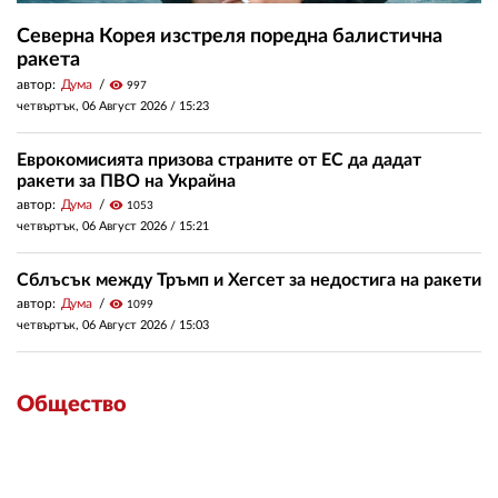
Северна Корея изстреля поредна балистична
ракета
автор:
Дума
visibility
997
четвъртък, 06 Август 2026 /
15:23
Еврокомисията призова страните от ЕС да дадат
ракети за ПВО на Украйна
автор:
Дума
visibility
1053
четвъртък, 06 Август 2026 /
15:21
Сблъсък между Тръмп и Хегсет за недостига на ракети
автор:
Дума
visibility
1099
четвъртък, 06 Август 2026 /
15:03
Общество