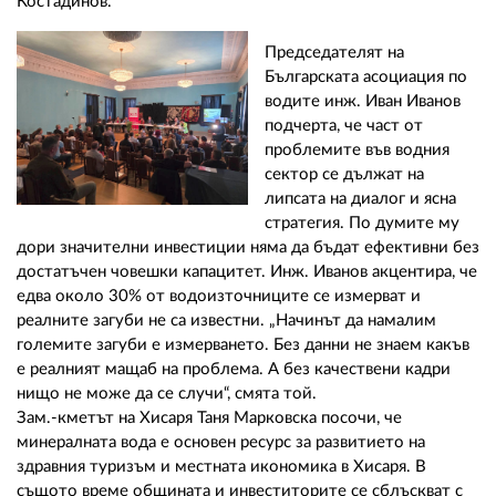
Костадинов.
Председателят на
Българската асоциация по
водите инж. Иван Иванов
подчерта, че част от
проблемите във водния
сектор се дължат на
липсата на диалог и ясна
стратегия. По думите му
дори значителни инвестиции няма да бъдат ефективни без
достатъчен човешки капацитет. Инж. Иванов акцентира, че
едва около 30% от водоизточниците се измерват и
реалните загуби не са известни. „Начинът да намалим
големите загуби е измерването. Без данни не знаем какъв
е реалният мащаб на проблема. А без качествени кадри
нищо не може да се случи“, смята той.
Зам.-кметът на Хисаря Таня Марковска посочи, че
минералната вода е основен ресурс за развитието на
здравния туризъм и местната икономика в Хисаря. В
същото време общината и инвеститорите се сблъскват с