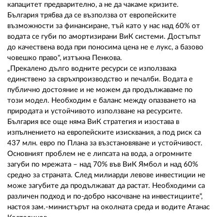
капацитет предварително, а не да чакаме кризите.
България трябва да се възползва от европейските
възможности за финансиране, тъй като у нас над 60% от
водата се губи по амортизирани ВиК системи. Достъпът
до качествена вода при поносима цена не е лукс, а базово
човешко право", изтъкна Пенкова.
„Прекалено дълго водните ресурси се използваха
единствено за свръхпроизводство и печалби. Водата е
публично достояние и не можем да продължаваме по
този модел. Необходим е баланс между опазването на
природата и устойчивото използване на ресурсите.
България все още няма ВиК стратегия и изостава в
изпълнението на европейските изисквания, а под риск са
437 млн. евро по Плана за възстановяване и устойчивост.
Основният проблем не е липсата на вода, а огромните
загуби по мрежата – над 70% във ВиК Ямбол и над 60%
средно за страната. След милиарди левове инвестиции не
може загубите да продължават да растат. Необходими са
различен подход и по-добро насочване на инвестициите“,
настоя зам.-министърът на околната среда и водите Атанас