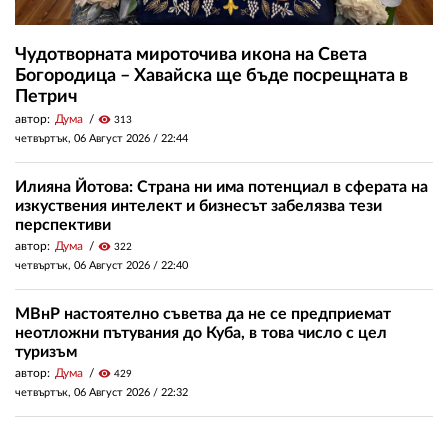
Чудотворната мироточива икона на Света
Богородица – Хавайска ще бъде посрещната в
Петрич
автор:
Дума
visibility
313
четвъртък, 06 Август 2026 /
22:44
Илияна Йотова: Страна ни има потенциал в сферата на
изкуствения интелект и бизнесът забелязва тези
перспективи
автор:
Дума
visibility
322
четвъртък, 06 Август 2026 /
22:40
МВнР настоятелно съветва да не се предприемат
неотложни пътувания до Куба, в това число с цел
туризъм
автор:
Дума
visibility
429
четвъртък, 06 Август 2026 /
22:32