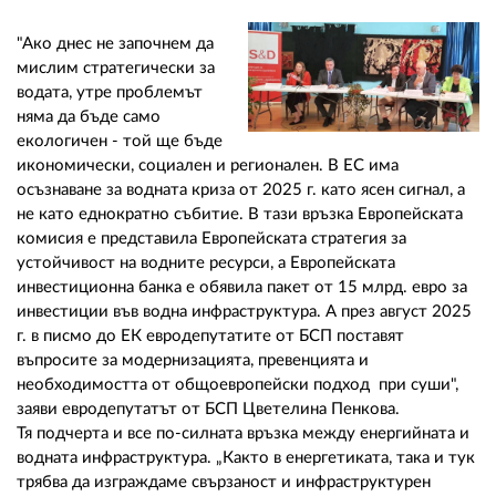
"Ако днес не започнем да
мислим стратегически за
водата, утре проблемът
няма да бъде само
екологичен - той ще бъде
икономически, социален и регионален. В ЕС има
осъзнаване за водната криза от 2025 г. като ясен сигнал, а
не като еднократно събитие. В тази връзка Европейската
комисия е представила Европейската стратегия за
устойчивост на водните ресурси, а Европейската
инвестиционна банка е обявила пакет от 15 млрд. евро за
инвестиции във водна инфраструктура. А през август 2025
г. в писмо до ЕК евродепутатите от БСП поставят
въпросите за модернизацията, превенцията и
необходимостта от общоевропейски подход при суши",
заяви евродепутатът от БСП Цветелина Пенкова.
Тя подчерта и все по-силната връзка между енергийната и
водната инфраструктура. „Както в енергетиката, така и тук
трябва да изграждаме свързаност и инфраструктурен