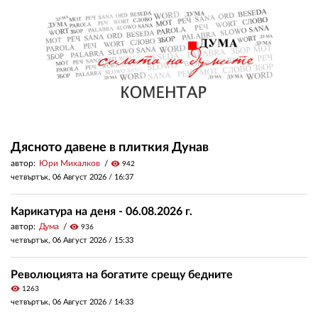
Дясното давене в плиткия Дунав
автор:
Юри Михалков
visibility
942
четвъртък, 06 Август 2026 /
16:37
Карикатура на деня - 06.08.2026 г.
автор:
Дума
visibility
936
четвъртък, 06 Август 2026 /
15:33
Революцията на богатите срещу бедните
visibility
1263
четвъртък, 06 Август 2026 /
14:33