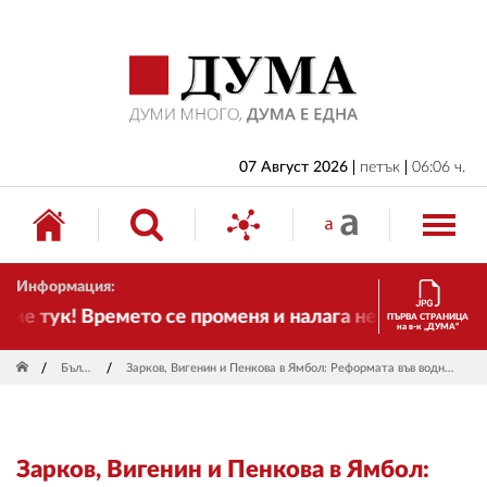
НАЧАЛО
БЪЛГАРИЯ
ИКОНОМИКА
ИЗБОРИ
07 Август 2026
петък
06:06 ч.
СВЯТ
ОБЩЕСТВО
Информация:
КУЛТУРА
 тук! Времето се променя и налага необходимостта 
ПЪРВА СТРАНИЦА
на в-к „ДУМА“
ЖИВОТ
България
Зарков, Вигенин и Пенкова в Ямбол: Реформата във водния сектор не търпи отлагане
СПОРТ
ПРИЛОЖЕНИЯ
Зарков, Вигенин и Пенкова в Ямбол:
ДРУГИ