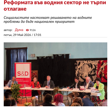
Реформата във водния сектор не търпи
отлагане
ЗА НАС
Социалистите настояват решаването на водните
проблеми да бъде национален приоритет
АВТОРИ
Дума
автор:
visibility
9126
РЕДАКЦИЯ
петък, 29 Май 2026 /
17:01
КОНТАКТИ
РЕКЛАМА
АБОНАМЕНТ
УСЛОВИЯ ЗА ПОЛЗВАНЕ
ПОЛИТИКА ЗА БИСКВИТКИТЕ
ПОЛИТИКАТА ЗА
ПОВЕРИТЕЛНОСТ