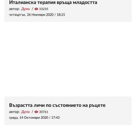
Италианска терапия връща младостта
автор:
Дума
visibility
33235
четвъртък, 26 Ноември 2020 /
18:21
Възрастта личи по състоянието на ръцете
автор:
Дума
visibility
30761
сряда, 14 Октомври 2020 /
17:43