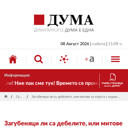
НАЧАЛО
БЪЛГАРИЯ
ИКОНОМИКА
ИЗБОРИ
08 Август 2026
събота
11:09 ч.
СВЯТ
ОБЩЕСТВО
Информация:
КУЛТУРА
ли! Ние пак сме тук! Времето се променя и налага н
ПЪРВА СТРАНИЦА
на в-к „ДУМА“
ЖИВОТ
Суета
Загубеняци ли са дебелите, или митове за хората с наднормено тегло
СПОРТ
ПРИЛОЖЕНИЯ
Загубеняци ли са дебелите, или митове
ДРУГИ