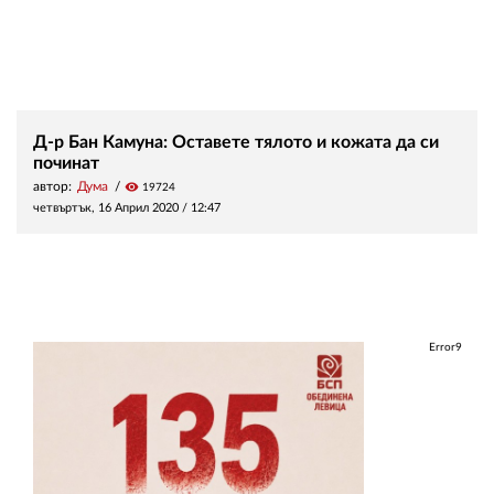
Д-р Бан Камуна: Оставете тялото и кожата да си
починат
автор:
Дума
visibility
19724
четвъртък, 16 Април 2020 /
12:47
Error9