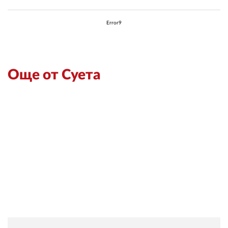
Error9
Още от Суета