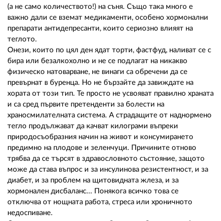
(а не само количеството!) на съня. Също така много е
важно дали се вземат медикаменти, особено хормонални
препарати антидепресанти, които сериозно влияят на
теглото.
Онези, които по цял ден ядат торти, фастфуд, наливат се с
бира или безалкохолно и не се подлагат на никакво
физическо натоварване, не винаги са обречени да се
превърнат в буренца. Но не бързайте да завиждате на
хората от този тип. Те просто не усвояват правилно храната
и са сред първите претенденти за болести на
храносмилателната система. А страдащите от наднормено
тегло продължават да качват килограми въпреки
природосъобразния начин на живот и консумирането
предимно на плодове и зеленчуци. Причините отново
трябва да се търсят в здравословното състояние, защото
може да става въпрос и за инсулинова резистентност, и за
диабет, и за проблем на щитовидната жлеза, и за
хормонален дисбаланс... Понякога всичко това се
отключва от нощната работа, стреса или хроничното
недоспиване.