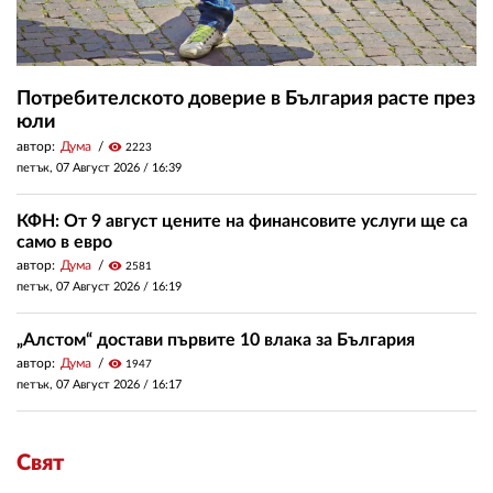
Потребителското доверие в България расте през
юли
автор:
Дума
visibility
2223
петък, 07 Август 2026 /
16:39
КФН: От 9 август цените на финансовите услуги ще са
само в евро
автор:
Дума
visibility
2581
петък, 07 Август 2026 /
16:19
„Алстом“ достави първите 10 влака за България
автор:
Дума
visibility
1947
петък, 07 Август 2026 /
16:17
Свят