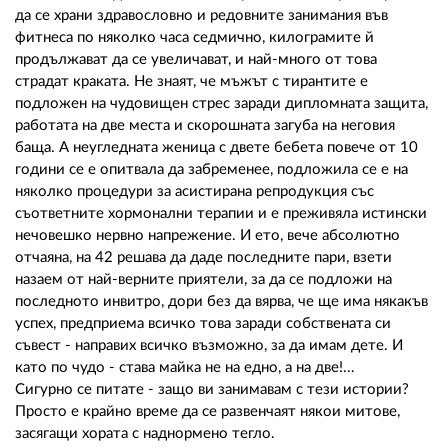
да се храни здравословно и редовните занимания във
фитнеса по няколко часа седмично, килограмите й
продължават да се увеличават, и най-много от това
страдат краката. Не знаят, че мъжът с тирантите е
подложен на чудовищен стрес заради дипломната защита,
работата на две места и скорошната загуба на неговия
баща. А неугледната женица с двете бебета повече от 10
години се е опитвала да забременее, подложила се е на
няколко процедури за асистирана репродукция със
съответните хормонални терапии и е преживяла истински
нечовешко нервно напрежение. И ето, вече абсолютно
отчаяна, на 42 решава да даде последните пари, взети
назаем от най-верните приятели, за да се подложи на
последното инвитро, дори без да вярва, че ще има някакъв
успех, предприема всичко това заради собствената си
съвест - направих всичко възможно, за да имам дете. И
като по чудо - става майка не на едно, а на две!...
Сигурно се питате - защо ви занимавам с тези истории?
Просто е крайно време да се развенчаят някои митове,
засягащи хората с наднормено тегло.