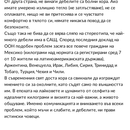
От друга страна, не винаги дебелите са болни хора. Ако
имате умерено излишно тегло (не затлъстяване), не се
оплаквате, нищо не ви притеснява и се чувствате
комфортно в тялото си, нямате никакъв повод да се
безпокоите.
Също така не бива да се вярва сляпо на стереотипа, че най-
много дебели има в САЩ. Според последния доклад на
ООН подобен проблем засяга все повече граждани на
Мексико (килограми над нормата са регистрирани сред 7
от 10 жители на латиноамериканската държава),
Аржентина, Венецуела, Ирак, Либия, Сирия, Тринидад и
Тобаго, Турция, Чехия и Чили.
В съвременния свят доста хора са свикнали да изграждат
мнението си за околните, като съдят само по външността
им. В епохата на лайковете и цунамито от селфита не
идеалните килограми и визията са най-важни, а живото
общуване. Именно комуникацията и вникването във всеки
проблем, който мъчи и слабите, и дебелите, ни прави
истински човеци.