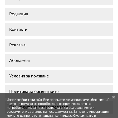
Редакция
Контакти
Реклама
Абонамент
Условия за ползване
Политика за бисквитките
Използвайки този сайт Вие приемате, че използваме „бисквитки",
които ни помагат за подобряване на преживяването на
Политиката за поверителност
потребителите, за персонализиране на съдържанието и
рекламите, и за анализ на посещаемостта. За повече информация
можете да прочетете нашата
политика за бисквитките
и