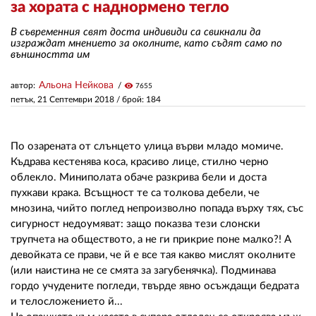
за хората с наднормено тегло
В съвременния свят доста индивиди са свикнали да
ЗА НАС
изграждат мнението за околните, като съдят само по
външността им
АВТОРИ
Альона Нейкова
автор:
visibility
7655
РЕДАКЦИЯ
петък, 21 Септември 2018
/ брой: 184
КОНТАКТИ
По озарената от слънцето улица върви младо момиче.
РЕКЛАМА
Къдрава кестенява коса, красиво лице, стилно черно
облекло. Миниполата обаче разкрива бели и доста
АБОНАМЕНТ
пухкави крака. Всъщност те са толкова дебели, че
УСЛОВИЯ ЗА ПОЛЗВАНЕ
мнозина, чийто поглед непроизволно попада върху тях, със
сигурност недоумяват: защо показва тези слонски
ПОЛИТИКА ЗА БИСКВИТКИТЕ
трупчета на обществото, а не ги прикрие поне малко?! А
девойката се прави, че й е все тая какво мислят околните
ПОЛИТИКАТА ЗА
(или наистина не се смята за загубенячка). Подминава
ПОВЕРИТЕЛНОСТ
гордо учудените погледи, твърде явно осъждащи бедрата
и телосложението й...