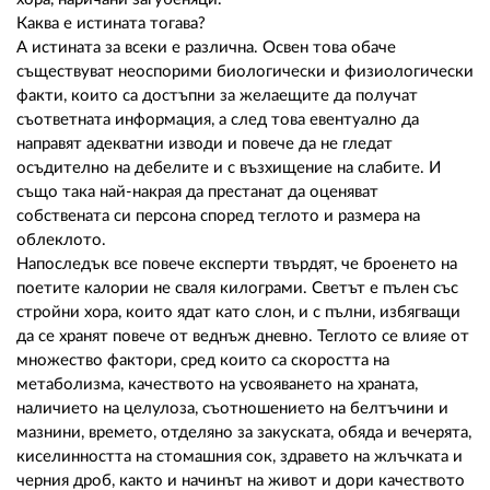
Каква е истината тогава?
А истината за всеки е различна. Освен това обаче
съществуват неоспорими биологически и физиологически
факти, които са достъпни за желаещите да получат
съответната информация, а след това евентуално да
направят адекватни изводи и повече да не гледат
осъдително на дебелите и с възхищение на слабите. И
също така най-накрая да престанат да оценяват
собствената си персона според теглото и размера на
облеклото.
Напоследък все повече експерти твърдят, че броенето на
поетите калории не сваля килограми. Светът е пълен със
стройни хора, които ядат като слон, и с пълни, избягващи
да се хранят повече от веднъж дневно. Теглото се влияе от
множество фактори, сред които са скоростта на
метаболизма, качеството на усвояването на храната,
наличието на целулоза, съотношението на белтъчини и
мазнини, времето, отделяно за закуската, обяда и вечерята,
киселинността на стомашния сок, здравето на жлъчката и
черния дроб, както и начинът на живот и дори качеството