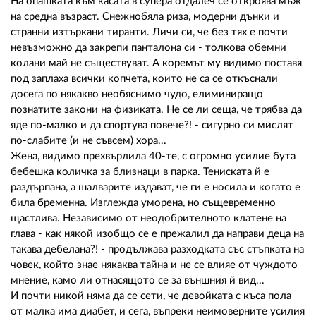
02 975 20 35
На опашката към касата в супера отдалеч се откроява мъж
на средна възраст. Снежнобяла риза, модерни дънки и
странни изтъркани тиранти. Личи си, че без тях е почти
невъзможно да закрепи панталона си - толкова обемни
колани май не съществуват. А коремът му видимо поставя
под заплаха всички копчета, които не са се откъснали
досега по някакво необяснимо чудо, елиминиращо
познатите закони на физиката. Не се ли сеща, че трябва да
яде по-малко и да спортува повече?! - сигурно си мислят
по-слабите (и не съвсем) хора...
Жена, видимо прехвърлила 40-те, с огромно усилие бута
бебешка количка за близнаци в парка. Тениската й е
раздърпана, а шалварите издават, че ги е носила и когато е
била бременна. Изглежда уморена, но същевременно
щастлива. Независимо от неодобрителното клатене на
глава - как някой изобщо се е прежалил да направи деца на
такава дебелана?! - продължава разходката със стъпката на
човек, който знае някаква тайна и не се влияе от чуждото
мнение, камо ли отнасящото се за външния й вид...
И почти никой няма да се сети, че девойката с къса пола
от малка има диабет, и сега, въпреки неимоверните усилия