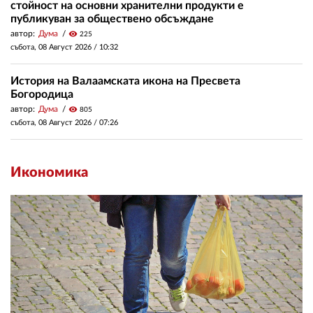
стойност на основни хранителни продукти е
публикуван за обществено обсъждане
автор:
Дума
visibility
225
събота, 08 Август 2026 /
10:32
История на Валаамската икона на Пресвета
Богородица
автор:
Дума
visibility
805
събота, 08 Август 2026 /
07:26
Икономика