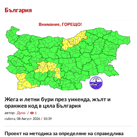
България
Жега и летни бури през уикенда, жълт и
оранжев код в цяла България
автор:
Дума
visibility
1
събота, 08 Август 2026 /
10:39
Проект на методика за определяне на справедлива