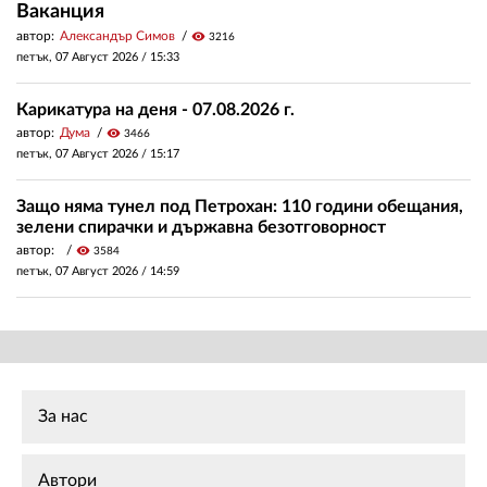
Ваканция
автор:
Александър Симов
visibility
3216
петък, 07 Август 2026 /
15:33
Карикатура на деня - 07.08.2026 г.
автор:
Дума
visibility
3466
петък, 07 Август 2026 /
15:17
Защо няма тунел под Петрохан: 110 години обещания,
зелени спирачки и държавна безотговорност
автор:
visibility
3584
петък, 07 Август 2026 /
14:59
За нас
Автори