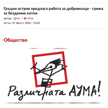
Гръцки остров предлага работа за доброволци - грижа
за бездомни котки
автор:
Дума
visibility
2516
петък, 07 Август 2026 /
13:03
Общество