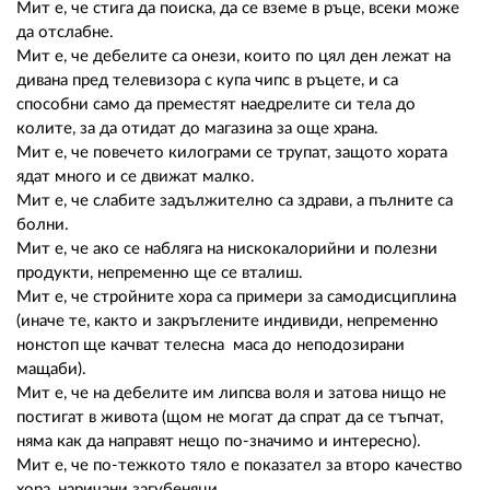
Мит е, че стига да поиска, да се вземе в ръце, всеки може
да отслабне.
Мит е, че дебелите са онези, които по цял ден лежат на
дивана пред телевизора с купа чипс в ръцете, и са
способни само да преместят наедрелите си тела до
колите, за да отидат до магазина за още храна.
Мит е, че повечето килограми се трупат, защото хората
ядат много и се движат малко.
Мит е, че слабите задължително са здрави, а пълните са
болни.
Мит е, че ако се набляга на нискокалорийни и полезни
продукти, непременно ще се вталиш.
Мит е, че стройните хора са примери за самодисциплина
(иначе те, както и закръглените индивиди, непременно
нонстоп ще качват телесна маса до неподозирани
мащаби).
Мит е, че на дебелите им липсва воля и затова нищо не
постигат в живота (щом не могат да спрат да се тъпчат,
няма как да направят нещо по-значимо и интересно).
Мит е, че по-тежкото тяло е показател за второ качество
хора, наричани загубеняци.