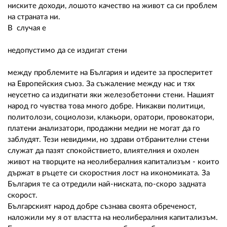
ниските доходи, лошото качество на живот са си проблем
на страната ни.
В случая е
недопустимо да се издигат стени
между проблемите на България и идеите за просперитет
на Европейския съюз. За съжаление между нас и тях
неусетно са издигнати яки железобетонни стени. Нашият
народ го чувства това много добре. Никакви политици,
политолози, социолози, клакьори, оратори, провокатори,
платени анализатори, продажни медии не могат да го
заблудят. Тези невидими, но здрави отбранителни стени
служат да пазят спокойствието, влиятелния и охолен
живот на творците на неолибералния капитализъм - които
държат в ръцете си скоростния лост на икономиката. За
България те са отредили най-ниската, по-скоро задната
скорост.
Българският народ добре съзнава своята обреченост,
наложили му я от властта на неолибералния капитализъм.