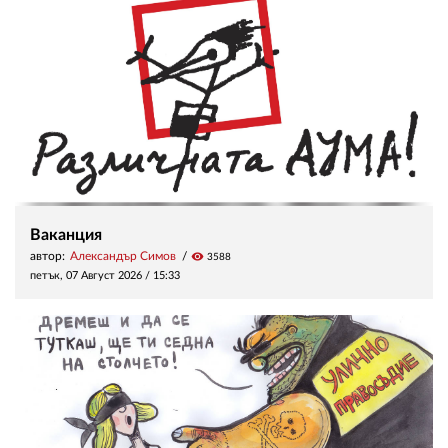
Ваканция
автор:
Александър Симов
visibility
3588
петък, 07 Август 2026 /
15:33