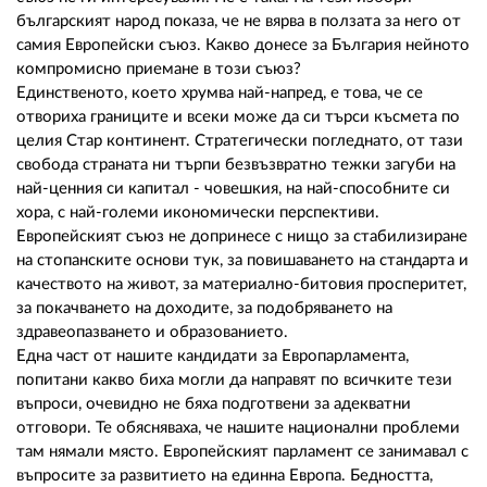
02 975 20 35
българският народ показа, че не вярва в ползата за него от
самия Европейски съюз. Какво донесе за България нейното
компромисно приемане в този съюз?
Единственото, което хрумва най-напред, е това, че се
отвориха границите и всеки може да си търси късмета по
целия Стар континент. Стратегически погледнато, от тази
свобода страната ни търпи безвъзвратно тежки загуби на
най-ценния си капитал - човешкия, на най-способните си
хора, с най-големи икономически перспективи.
Европейският съюз не допринесе с нищо за стабилизиране
на стопанските основи тук, за повишаването на стандарта и
качеството на живот, за материално-битовия просперитет,
за покачването на доходите, за подобряването на
здравеопазването и образованието.
Една част от нашите кандидати за Европарламента,
попитани какво биха могли да направят по всичките тези
въпроси, очевидно не бяха подготвени за адекватни
отговори. Те обясняваха, че нашите национални проблеми
там нямали място. Европейският парламент се занимавал с
въпросите за развитието на единна Европа. Бедността,