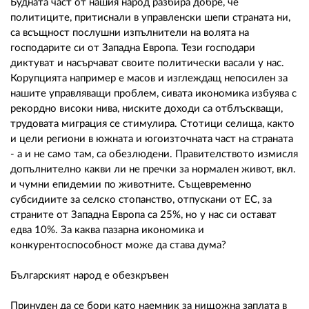
Будната част от нашия народ разбира добре, че
политиците, притиснали в управленски шепи страната ни,
са всъщност послушни изпълнители на волята на
господарите си от Западна Европа. Тези господари
диктуват и насърчават своите политически васали у нас.
Корупцията например е масов и изглеждащ непосилен за
нашите управляващи проблем, сивата икономика избуява с
рекордно високи нива, ниските доходи са отблъскващи,
трудовата миграция се стимулира. Стотици селища, както
и цели региони в южната и югоизточната част на страната
- а и не само там, са обезлюдени. Правителството измисля
допълнително какви ли не пречки за нормален живот, вкл.
и чумни епидемии по животните. Същевременно
субсидиите за селско стопанство, отпускани от ЕС, за
страните от Западна Европа са 25%, но у нас си остават
едва 10%. За каква пазарна икономика и
конкурентоспособност може да става дума?
Българският народ е обезкръвен
Принуден да се бори като наемник за нищожна заплата в