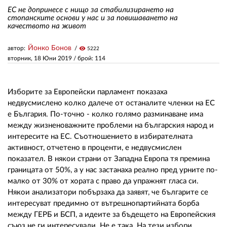
ЕС не допринесе с нищо за стабилизирането на
стопанските основи у нас и за повишаването на
качеството на живот
ЗА НАС
АВТОРИ
Йонко Бонов
автор:
visibility
5222
вторник, 18 Юни 2019
/ брой: 114
РЕДАКЦИЯ
КОНТАКТИ
Изборите за Европейски парламент показаха
недвусмислено колко далече от останалите членки на ЕС
РЕКЛАМА
е България. По-точно - колко голямо разминаване има
между жизненоважните проблеми на българския народ и
АБОНАМЕНТ
интересите на ЕС. Съотношението в избирателната
активност, отчетено в проценти, е недвусмислен
УСЛОВИЯ ЗА ПОЛЗВАНЕ
показател. В някои страни от Западна Европа тя премина
ПОЛИТИКА ЗА БИСКВИТКИТЕ
границата от 50%, а у нас застанаха реално пред урните по-
малко от 30% от хората с право да упражнят гласа си.
ПОЛИТИКАТА ЗА
Някои анализатори побързаха да заявят, че българите се
ПОВЕРИТЕЛНОСТ
интересуват предимно от вътрешнопартийната борба
между ГЕРБ и БСП, а идеите за бъдещето на Европейския
съюз не ги интересували. Не е така. На тези избори