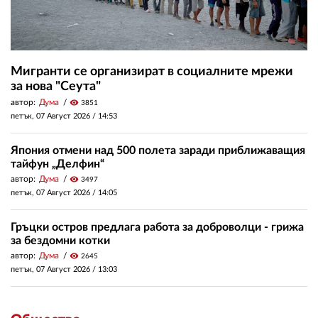
Мигранти се организират в социалните мрежи
за нова "Сеута"
автор:
Дума
visibility
3851
петък, 07 Август 2026 /
14:53
Япония отмени над 500 полета заради приближаващия
тайфун „Делфин“
автор:
Дума
visibility
3497
петък, 07 Август 2026 /
14:05
Гръцки остров предлага работа за доброволци - грижа
за бездомни котки
автор:
Дума
visibility
2645
петък, 07 Август 2026 /
13:03