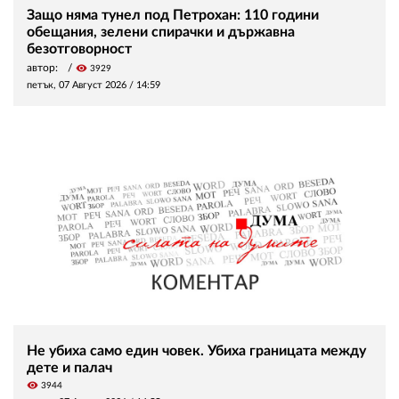
Защо няма тунел под Петрохан: 110 години
обещания, зелени спирачки и държавна
безотговорност
автор:
visibility
3929
петък, 07 Август 2026 /
14:59
Не убиха само един човек. Убиха границата между
дете и палач
visibility
3944