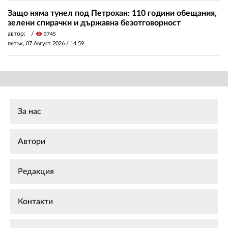
Защо няма тунел под Петрохан: 110 години обещания,
зелени спирачки и държавна безотговорност
автор:
visibility
3745
петък, 07 Август 2026 /
14:59
За нас
Автори
Редакция
Контакти