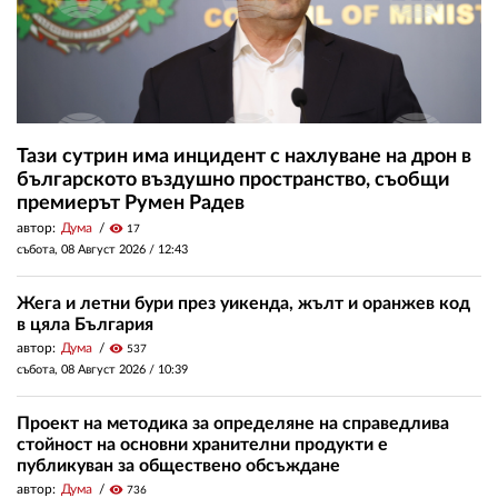
Тази сутрин има инцидент с нахлуване на дрон в
българското въздушно пространство, съобщи
премиерът Румен Радев
автор:
Дума
visibility
17
събота, 08 Август 2026 /
12:43
Жега и летни бури през уикенда, жълт и оранжев код
в цяла България
автор:
Дума
visibility
537
събота, 08 Август 2026 /
10:39
Проект на методика за определяне на справедлива
стойност на основни хранителни продукти е
публикуван за обществено обсъждане
автор:
Дума
visibility
736