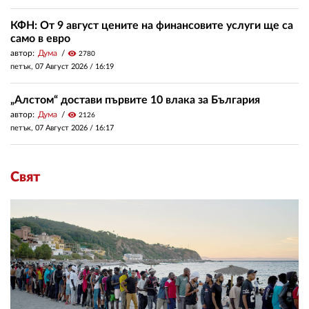
КФН: От 9 август цените на финансовите услуги ще са
само в евро
автор:
Дума
visibility
2780
петък, 07 Август 2026 /
16:19
„Алстом“ достави първите 10 влака за България
автор:
Дума
visibility
2126
петък, 07 Август 2026 /
16:17
Свят