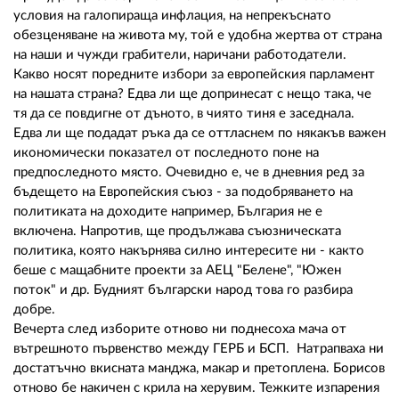
условия на галопираща инфлация, на непрекъснато
обезценяване на живота му, той е удобна жертва от страна
на наши и чужди грабители, наричани работодатели.
Какво носят поредните избори за европейския парламент
на нашата страна? Едва ли ще допринесат с нещо така, че
тя да се повдигне от дъното, в чиято тиня е заседнала.
Едва ли ще подадат ръка да се оттласнем по някакъв важен
икономически показател от последното поне на
предпоследното място. Очевидно е, че в дневния ред за
бъдещето на Европейския съюз - за подобряването на
политиката на доходите например, България не е
включена. Напротив, ще продължава съюзническата
политика, която накърнява силно интересите ни - както
беше с мащабните проекти за АЕЦ "Белене", "Южен
поток" и др. Будният български народ това го разбира
добре.
Вечерта след изборите отново ни поднесоха мача от
вътрешното първенство между ГЕРБ и БСП. Натрапваха ни
достатъчно вкисната манджа, макар и претоплена. Борисов
отново бе накичен с крила на херувим. Тежките изпарения