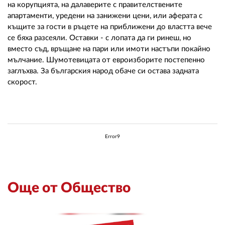
на корупцията, на далаверите с правителствените
апартаменти, уредени на занижени цени, или аферата с
къщите за гости в ръцете на приближени до властта вече
се бяха разсеяли. Оставки - с лопата да ги ринеш, но
вместо съд, връщане на пари или имоти настъпи покайно
мълчание. Шумотевицата от евроизборите постепенно
заглъхва. За българския народ обаче си остава задната
скорост.
Error9
Още от Общество