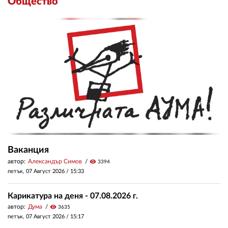
Общество
Ваканция
автор:
Александър Симов
visibility
3394
петък, 07 Август 2026 /
15:33
Карикатура на деня - 07.08.2026 г.
автор:
Дума
visibility
3635
петък, 07 Август 2026 /
15:17