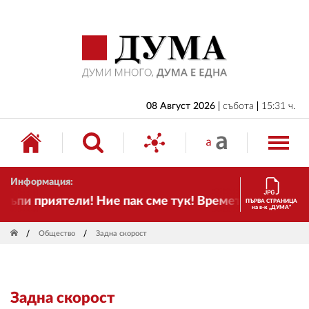
НАЧАЛО
БЪЛГАРИЯ
ИКОНОМИКА
ИЗБОРИ
08 Август 2026
събота
15:31 ч.
СВЯТ
ОБЩЕСТВО
Информация:
КУЛТУРА
ъпи приятели! Ние пак сме тук! Времето се променя 
ПЪРВА СТРАНИЦА
на в-к „ДУМА“
ЖИВОТ
Общество
Задна скорост
СПОРТ
ПРИЛОЖЕНИЯ
Задна скорост
ДРУГИ