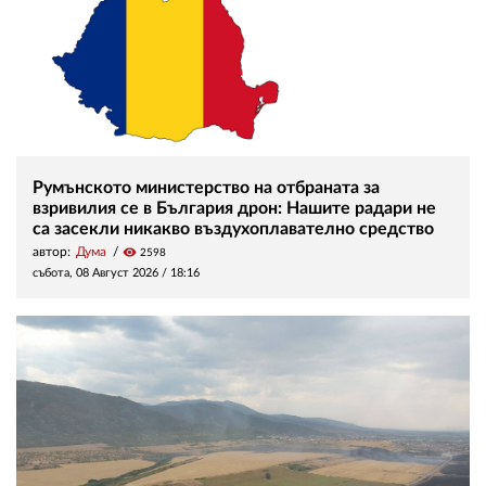
Румънското министерство на отбраната за
взривилия се в България дрон: Нашите радари не
са засекли никакво въздухоплавателно средство
автор:
Дума
visibility
2598
събота, 08 Август 2026 /
18:16