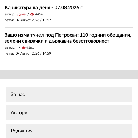
Карикатура на деня - 07.08.2026 г.
автор:
Дума
visibility
4434
петък, 07 Август 2026 /
15:17
Защо няма тунел под Петрохан: 110 години обещания,
зелени спирачки и държавна безотговорност
автор:
visibility
4581
петък, 07 Август 2026 /
14:59
За нас
Автори
Редакция