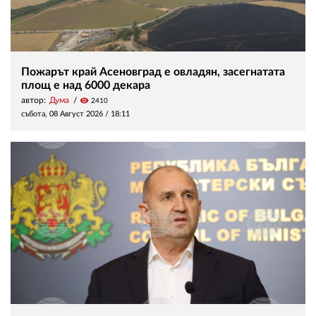
Пожарът край Асеновград е овладян, засегнатата
площ е над 6000 декара
автор:
Дума
visibility
2410
събота, 08 Август 2026 /
18:11