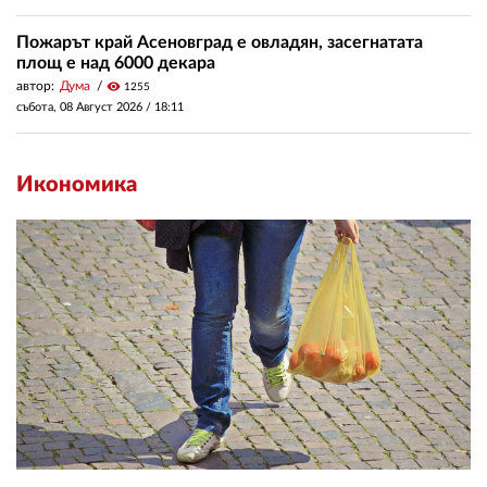
Пожарът край Асеновград е овладян, засегнатата
площ е над 6000 декара
автор:
Дума
visibility
1255
събота, 08 Август 2026 /
18:11
Икономика