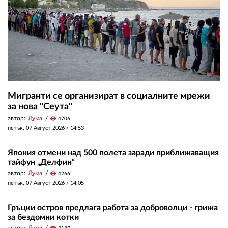
Мигранти се организират в социалните мрежи
за нова "Сеута"
автор:
Дума
visibility
4706
петък, 07 Август 2026 /
14:53
Япония отмени над 500 полета заради приближаващия
тайфун „Делфин“
автор:
Дума
visibility
4266
петък, 07 Август 2026 /
14:05
Гръцки остров предлага работа за доброволци - грижа
за бездомни котки
автор:
Дума