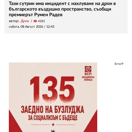
Тази сутрин има инцидент с нахлуване на дрон в
българското въздушно пространство, съобщи
премиерът Румен Радев
автор:
Дума
visibility
4281
събота, 08 Август 2026 /
12:43
Error9