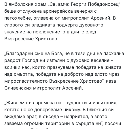
В ямболския храм „Св. вмчк Георги Победоносец“
беше отслужена архиерейска вечерня с
петохлебие, оглавена от митрополит Арсений. В
словото си владиката подчерта духовното
значение на поклонението в дните след
Възкресение Христово.
„Благодарни сме на Бога, че в тези дни на пасхална
радост Господ ни изпълни с духовно веселие –
всички нас, които празнуваме победата на живота
над смъртта, победата на доброто над злото чрез
мироспасителното Възкресение Христово“, каза
Сливенския митрополит Арсений.
„Живеем във времена на трудности и изпитания,
когато не се доверяваме никому. В ближния си
виждаме враг, в съседа – неприятел, а злото
завзема огромни територии в сърцата ни“, посочи