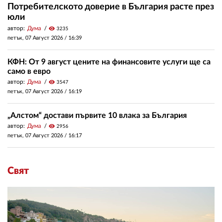
Потребителското доверие в България расте през
юли
автор:
Дума
visibility
3235
петък, 07 Август 2026 /
16:39
КФН: От 9 август цените на финансовите услуги ще са
само в евро
автор:
Дума
visibility
3547
петък, 07 Август 2026 /
16:19
„Алстом“ достави първите 10 влака за България
автор:
Дума
visibility
2956
петък, 07 Август 2026 /
16:17
Свят