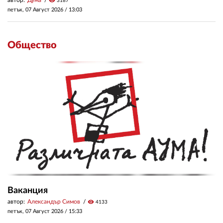
visibility
3187
петък, 07 Август 2026 /
13:03
Общество
Ваканция
автор:
Александър Симов
visibility
4133
петък, 07 Август 2026 /
15:33