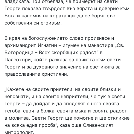
владиката. Той отбеляза, че примерът на свети
Георги показва твърдост във вярата и доверие към
Бога и напомня на хората как да се борят със
собствения си егоизъм.
В края на богослужението слово произнесе и
архимандрит Игнатий – игумен на манастира „Св.
Богородица – Всех скорбящих радост“ в
Палеохори, който разказа за почитта към свети
Георги и за духовното значение на светинята за
православните християни.
„Кажете на своите приятели, на своите близки и
непознати, и на своите неприятели, че тук е свети
Георги – да дойдат и да споделят с него своята
тегоба, своята болка, своята мъка и своята радост
в молитва. Свети Георги ще помогне и ще откликне
на всяка една просба“, каза още Сливенският
митрополит.