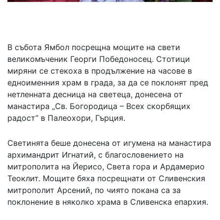
02 975 20 35
В събота Ямбол посрещна мощите на свети
великомъченик Георги Победоносец. Стотици
миряни се стекоха в продължение на часове в
едноименния храм в града, за да се поклонят пред
нетленната десница на светеца, донесена от
манастира „Св. Богородица – Всех скорбящих
радост“ в Палеохори, Гърция.
Светинята беше донесена от игумена на манастира
архимандрит Игнатий, с благословението на
митрополита на Йерисо, Света гора и Ардамерио
Теоклит. Мощите бяха посрещнати от Сливенския
митрополит Арсений, по чиято покана са за
поклонение в няколко храма в Сливенска епархия.