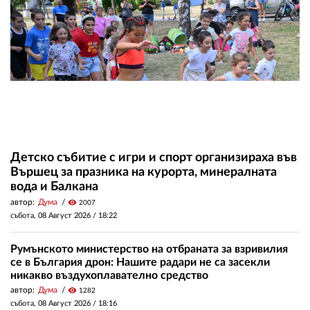
Детско събитие с игри и спорт организираха във
Вършец за празника на курорта, минералната
вода и Балкана
автор:
Дума
visibility
2007
събота, 08 Август 2026 /
18:22
Румънското министерство на отбраната за взривилия
се в България дрон: Нашите радари не са засекли
никакво въздухоплавателно средство
автор:
Дума
visibility
1282
събота, 08 Август 2026 /
18:16