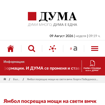
НАЧАЛО
БЪЛГАРИЯ
ИКОНОМИКА
ИЗБОРИ
09 Август 2026
неделя
09:19 ч.
СВЯТ
ОБЩЕСТВО
Информация:
КУЛТУРА
формации. И ДУМА се променя и става електронно из
ПЪРВА СТРАНИЦА
на в-к „ДУМА“
ЖИВОТ
България
Ямбол посрещна мощи на свети вмчк Георги Победоносец в едноименния храм в града
СПОРТ
ПРИЛОЖЕНИЯ
Ямбол посрещна мощи на свети вмчк
ДРУГИ