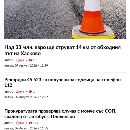
Над 33 млн. евро ще струват 14 км от обходния
път на Хасково
автор:
Дума
visibility
1
петък, 07 Август 2026 /
12:39
Рекордни 45 523 са получени за седмица на телефон
112
автор:
Дума
visibility
1
петък, 07 Август 2026 /
12:37
Прокуратурата проверява случая с момче със СОП,
свалено от автобус в Плевенско
автор:
Дума
visibility
189
петък, 07 Август 2026 /
11:55