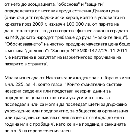
от него до асоциацията, "обоснова" и "защити"
определената от неговия предшественик Дянков цена
(онзи същият гербаджийски херой, който в условията на
кризата през 2009 г. изхарчи 100 000 лв. от парите на
данъкоплатците, за да си спретне фитнес салон в сградата
на МФ, докато народът трябваше да руча "малките пици").
"Обосноваването" на частно-предприемаческата цена беше
с мотива "дословно": "Заповед № ЗМФ-1472/29. 11.2011
г. е изготвена в резултат на маркетингово проучване на
пазарите в страната".
Малка изненада от Наказателния кодекс за г-н Горанов има
в чл. 225, ал. 4, която гласи: "Който съзнателно състави
неверни сведения или представи неверни данни за
определяне цена на стока или услуги и от това са
последвали или са могли да последват щети за държавно
учреждение или предприятие, за обществена организация
или граждани, се наказва с лишаване от свобода до една
година или с пробация", като се има предвид и санкцията
по чл. 5 на горепосочения член.