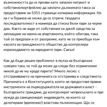
възможността да се прояви като запален патриот и
собственопортфейлно да заплати дължимата такса за
предоставяне на 5351 страници копирана информация. Но
на г-н Горанов не може да се отрече твърдата
последователност в маниера да стиска бели пари за черни
дни. Както не вади от собствения си джоб средства за
заплащане на наема на апартамента, който обитава, така
той се предпази и от разорение, като не се приобщи към
каузата на гражданското общество да контролира
изразходването на народните пари. Сакън!
Как да бъде решен проблемът в полза на българския
суверен така, че той да може да следи без ограничение
никой да не му краде парите? Много лесно: с
отстраняването на причината се отстранява и следствието.
Причината е в Конституцията, която не предоставя правни
инструменти на първодържателя на държавната власт -
българските граждани, да контролират непрекъснато и при
нужда да санкционират индивидите, на които са
делегирани (временно!) властови пълномощия. Що се