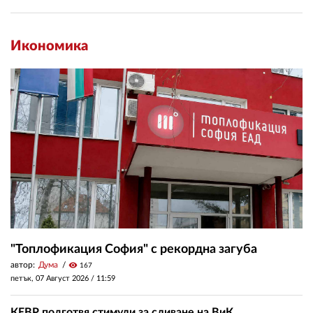
Икономика
"Топлофикация София" с рекордна загуба
автор:
Дума
visibility
167
петък, 07 Август 2026 /
11:59
КЕВР подготвя стимули за сливане на ВиК