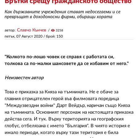
Врътки срещу гражданското общество
Как държавните учреждения стават недосегаеми и се
ЗА НАС
превръщат в доходоносни фирми, обиращи хората
АВТОРИ
Славчо Кънчев
автор:
visibility
3258
петък, 07 Август 2020
/ брой: 150
РЕДАКЦИЯ
КОНТАКТИ
"Колкото по-лошо човек се справя с работата си,
толкова са по-малки шансовете да се избавим от него."
РЕКЛАМА
АБОНАМЕНТ
Неизвестен автор
УСЛОВИЯ ЗА ПОЛЗВАНЕ
Това е приказка за Княза на тъмнината. Не е обаче за
главния отрицателен герой във филмовата поредица
ПОЛИТИКА ЗА БИСКВИТКИТЕ
"Междузвездни войни" Дарт Вейдър, наричан също Княза
на тъмнината. Основният персонаж на настоящата приказка
ПОЛИТИКАТА ЗА
действа сега. И тук. Върху територията на географския
ПОВЕРИТЕЛНОСТ
глобус, отбелязана с името "България". В чиято история е
имало периоди, когато върху тази територия е била