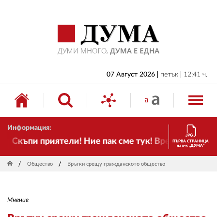
НАЧАЛО
БЪЛГАРИЯ
ИКОНОМИКА
ИЗБОРИ
07 Август 2026
петък
12:41 ч.
СВЯТ
ОБЩЕСТВО
Информация:
КУЛТУРА
Скъпи приятели! Ние пак сме тук! Времето се проме
ПЪРВА СТРАНИЦА
на в-к „ДУМА“
ЖИВОТ
Общество
Врътки срещу гражданското общество
СПОРТ
ПРИЛОЖЕНИЯ
Мнение
ДРУГИ