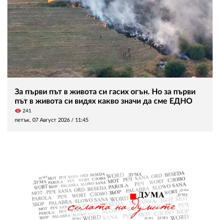
За първи път в живота си гасих огън. Но за първи
път в живота си видях какво значи да сме ЕДНО
visibility
241
петък, 07 Август 2026 /
11:45