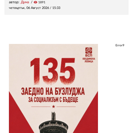
автор:
Дума
visibility
1891
четвъртък, 06 Август 2026 /
15:33
Error9