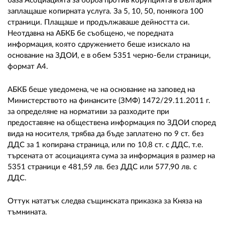
база Асоциацията за борба против корупцията в България
заплащаше копирната услуга. За 5, 10, 50, понякога 100
страници. Плащаше и продължаваше дейността си.
Неотдавна на АБКБ бе съобщено, че поредната
информация, която сдружението беше изискало на
основание на ЗДОИ, е в обем 5351 черно-бели страници,
формат А4.
АБКБ беше уведомена, че на основание на заповед на
Министерството на финансите (ЗМФ) 1472/29.11.2011 г.
за определяне на нормативи за разходите при
предоставяне на обществена информация по ЗДОИ според
вида на носителя, трябва да бъде заплатено по 9 ст. без
ДДС за 1 копирана страница, или по 10,8 ст. с ДДС, т.е.
търсената от асоциацията сума за информация в размер на
5351 страници е 481,59 лв. без ДДС или 577,90 лв. с
ДДС.
Оттук нататък следва същинската приказка за Княза на
тъмнината.