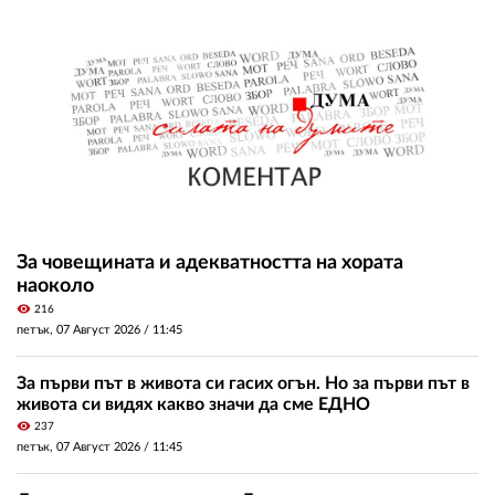
За човещината и адекватността на хората
наоколо
visibility
216
петък, 07 Август 2026 /
11:45
За първи път в живота си гасих огън. Но за първи път в
живота си видях какво значи да сме ЕДНО
visibility
237
петък, 07 Август 2026 /
11:45