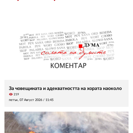
За човещината и адекватността на хората наоколо
visibility
219
петък, 07 Август 2026 /
11:45