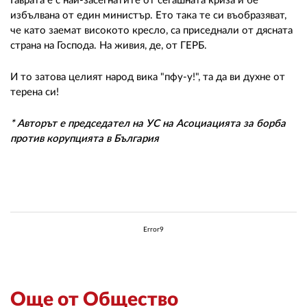
Гаврата е с най-засегнатите от сегашната криза и бе
избълвана от един министър. Ето така те си въобразяват,
че като заемат високото кресло, са приседнали от дясната
страна на Господа. На живия, де, от ГЕРБ.
И то затова целият народ вика "пфу-у!", та да ви духне от
терена си!
* Авторът е председател на УС на Асоциацията за борба
против корупцията в България
Error9
Още от Общество