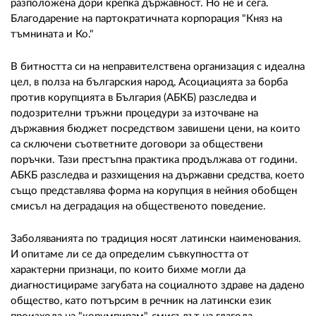
02 975 20 35
разположена дори крепка държавност. Но не и сега.
Благодарение на партократичната корпорация "Княз на
тъмнината и Ко."
В битността си на неправителствена организация с идеална
цел, в полза на българския народ, Асоциацията за борба
против корупцията в България (АБКБ) разследва и
подозрителни тръжни процедури за източване на
държавния бюджет посредством завишени цени, на които
са сключени съответните договори за обществени
поръчки. Тази престъпна практика продължава от години.
АБКБ разследва и разхищения на държавни средства, което
също представлява форма на корупция в нейния обобщен
смисъл на деградация на общественото поведение.
Заболяванията по традиция носят латински наименования.
И опитаме ли се да определим съвкупността от
характерни признаци, по които бихме могли да
диагностицираме загубата на социалното здраве на дадено
общество, като потърсим в речник на латински език