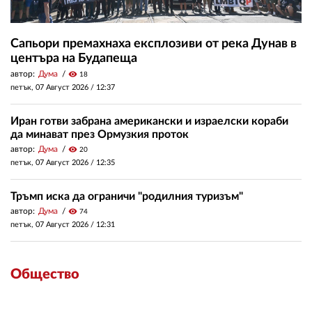
Сапьори премахнаха експлозиви от река Дунав в
центъра на Будапеща
автор:
Дума
visibility
18
петък, 07 Август 2026 /
12:37
Иран готви забрана американски и израелски кораби
да минават през Ормузкия проток
автор:
Дума
visibility
20
петък, 07 Август 2026 /
12:35
Тръмп иска да ограничи "родилния туризъм"
автор:
Дума
visibility
74
петък, 07 Август 2026 /
12:31
Общество