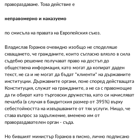
правораздаване. Това действие е
неправомерно и наказуемо
по смисъла на правата на Европейския съюз.
Владислав Горанов очевидно изобщо не споделяше
схващането, че гражданите, които съгласно влязло в сила
съдебно решение получават право на достъп до
обществена информация, като могат да копират даден
текст, не са и не могат да бъдат "клиенти" на държавните
институции. Държавните органи, поне според действащата
Конституция, служат на гражданите, а не са с правомощие
да ги обират като търговски дружества, като си начисляват
печалба (в случая в бандитския размер от 395%) върху
себестойността на извършваните от тях услуги. Нищо, че
става въпрос за задължение, вменено им от
правораздавателен орган - съда.
Но бившият министър Горанов в писмо, лично подписано