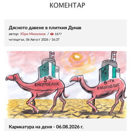
Дясното давене в плиткия Дунав
автор:
Юри Михалков
visibility
1877
четвъртък, 06 Август 2026 /
16:37
Карикатура на деня - 06.08.2026 г.