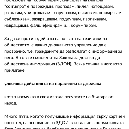
произхода на "корумпирам", смисълът на глагола
"corrumpo" е повреждам, пропадам, пилея, изтощавам,
разлагам, унищожавам, разрушавам, съсипвам, покварявам,
съблазнявам, развращавам, подкупвам, изопачавам,
извращавам, фалшифицирам и... корумпирам.
За да се противодейства на появата на тези язви на
обществото, е важно държавното управление да е
прозрачно, т.е. гражданите да разполагат с информация за
него. В това е смисълът на Закона за достъп до
обществена информация (ЗДОИ). Всяка спънка в неговото
прилагане
улеснява действията на паралелната държава
която изсмуква в своя изгода ресурсите на българския
народ.
Много пъти, когато получаваше информация върху хартиен
носител, на основание на ЗДОИ, в съгласие с нормативната