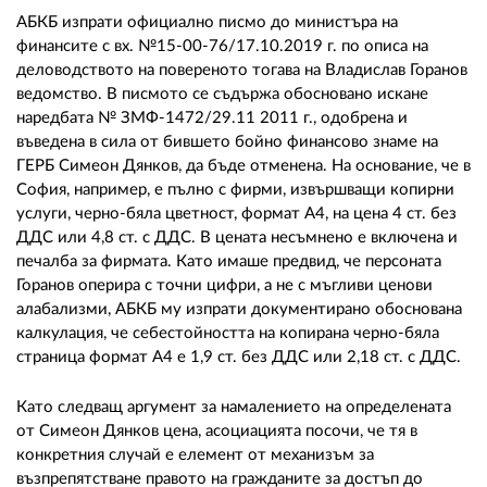
АБКБ изпрати официално писмо до министъра на
финансите с вх. №15-00-76/17.10.2019 г. по описа на
деловодството на повереното тогава на Владислав Горанов
ведомство. В писмото се съдържа обосновано искане
наредбата № ЗМФ-1472/29.11 2011 г., одобрена и
въведена в сила от бившето бойно финансово знаме на
ГЕРБ Симеон Дянков, да бъде отменена. На основание, че в
София, например, е пълно с фирми, извършващи копирни
услуги, черно-бяла цветност, формат А4, на цена 4 ст. без
ДДС или 4,8 ст. с ДДС. В цената несъмнено е включена и
печалба за фирмата. Като имаше предвид, че персоната
Горанов оперира с точни цифри, а не с мъгливи ценови
алабализми, АБКБ му изпрати документирано обоснована
калкулация, че себестойността на копирана черно-бяла
страница формат А4 е 1,9 ст. без ДДС или 2,18 ст. с ДДС.
Като следващ аргумент за намалението на определената
от Симеон Дянков цена, асоциацията посочи, че тя в
конкретния случай е елемент от механизъм за
възпрепятстване правото на гражданите за достъп до