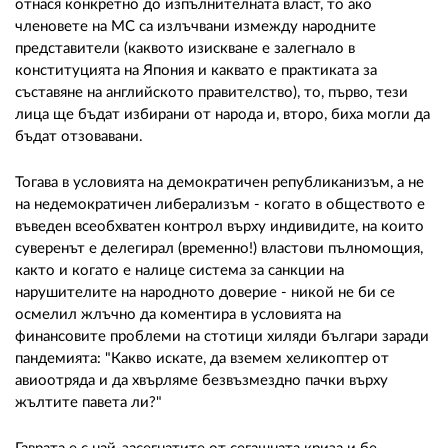
отнася конкретно до изпълнителната власт, то ако
членовете на МС са излъчвани измежду народните
представители (каквото изискване е залегнало в
конституцията на Япония и каквато е практиката за
съставяне на английското правителство), то, първо, тези
лица ще бъдат избирани от народа и, второ, биха могли да
бъдат отзовавани.
Тогава в условията на демократичен републиканизъм, а не
на недемократичен либерализъм - когато в обществото е
въведен всеобхватен контрол върху индивидите, на които
суверенът е делегирал (временно!) властови пълномощия,
както и когато е налице система за санкции на
нарушителите на народното доверие - никой не би се
осмелил жлъчно да коментира в условията на
финансовите проблеми на стотици хиляди българи заради
пандемията: "Какво искате, да вземем хеликоптер от
авиоотряда и да хвърляме безвъзмездно пачки върху
жълтите павета ли?"