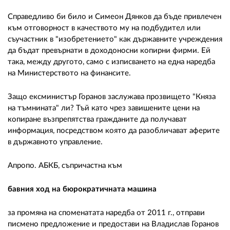
Справедливо би било и Симеон Дянков да бъде привлечен
към отговорност в качеството му на подбудител или
съучастник в "изобретението" как държавните учреждения
да бъдат превърнати в доходоносни копирни фирми. Ей
така, между другото, само с изписването на една наредба
на Министерството на финансите.
Защо ексминистър Горанов заслужава прозвището "Княза
на тъмнината" ли? Тъй като чрез завишените цени на
копиране възпрепятства гражданите да получават
информация, посредством която да разобличават аферите
в държавното управление.
Апропо. АБКБ, съпричастна към
бавния ход на бюрократичната машина
за промяна на споменатата наредба от 2011 г., отправи
писмено предложение и предостави на Владислав Горанов