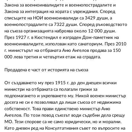
Закона за военноинвалидите и военнопострадалите и
Закона за интеграция на хората с увреждания. Според
списъците на НОИ военноинвалиди са 3429 души, а
военнопострадалите са 7322 души. Според ръководството
на съюза организацията наброява около 12 000 души.
През 1927 г. в Кюстендил е изграден Дом-паметник на
военноинвалидите, използван като санаториум. През 2010
г. министърът на отбраната Аню Ангелов продава за 150
000 лева третия и четвъртия етаж на сградата.
Продадена е част от историята на съюза
От създаването му през 1915 г. до ден днешен всички
министри на отбраната са полагали грижи за
подпомагането и укрепването му. Никой военен министър
досега не си е позволявал да лиши съюза от недвижима
собственост. Това прави единствено министър Аню
Ангелов. По този повод съюзът води съдебни дела срещу
МО. Тези спорове са не само юридически, но и морални.
Като дневен ред на Консултативния съвет по въпросите на