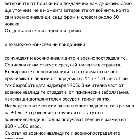
ветераните от близки или по-далечни нам държави. Само
ще уточним, че в момента ветераните от войните, които
са и военноинвалиди, са цифром и словом около 50
човека.
От допълнителни социални грижи
и възможно най-спешни придобивки
се нуждаят и военноинвалидите и военнопострадалите.
Социалният им статус е сред най-ниските в страната.
Българските военноинвалиди в по-голямата си част
преживяват с пенсии от порядъка на 115 - 151 лева. При
тях безработицата надхвърля 90%. Значителна част от
военноинвалидите страдат и от психически заболявания,
изискващи допълнителен ресурс и грижи за тях.
Наследствените пенсии за военнопострадалите са в размер
на 90 лв. За сравнение, получилите статут на
военноинвалиди в Полша получават пенсии в размер на
800 - 1500 евро.
Съюзът на военноинвалидите и военнопострадалите