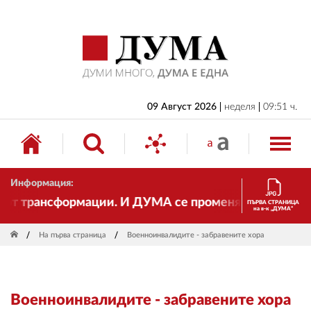
НАЧАЛО
БЪЛГАРИЯ
ИКОНОМИКА
ИЗБОРИ
09 Август 2026
неделя
09:51 ч.
СВЯТ
ОБЩЕСТВО
Информация:
КУЛТУРА
 трансформации. И ДУМА се променя и става електро
ПЪРВА СТРАНИЦА
на в-к „ДУМА“
ЖИВОТ
На първа страница
Военноинвалидите - забравените хора
СПОРТ
ПРИЛОЖЕНИЯ
Военноинвалидите - забравените хора
ДРУГИ