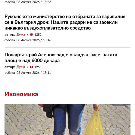
събота, 08 Август 2026 /
18:22
Румънското министерство на отбраната за взривилия
се в България дрон: Нашите радари не са засекли
никакво въздухоплавателно средство
автор:
Дума
visibility
1282
събота, 08 Август 2026 /
18:16
Пожарът край Асеновград е овладян, засегнатата
площ е над 6000 декара
автор:
Дума
visibility
1255
събота, 08 Август 2026 /
18:11
Икономика