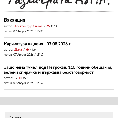
Ваканция
автор:
Александър Симов
visibility
4133
петък, 07 Август 2026 /
15:33
Карикатура на деня - 07.08.2026 г.
автор:
Дума
visibility
4434
петък, 07 Август 2026 /
15:17
Защо няма тунел под Петрохан: 110 години обещания,
зелени спирачки и държавна безотговорност
автор:
visibility
4581
петък, 07 Август 2026 /
14:59