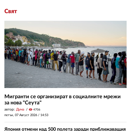
Свят
Мигранти се организират в социалните мрежи
за нова "Сеута"
автор:
Дума
visibility
4706
петък, 07 Август 2026 /
14:53
Япония отмени над 500 полета заради приближаващия