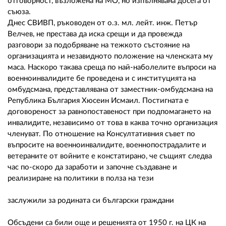
отговорност, възложена на МО, но изпълнявана досега от
съюза.
Днес СВИВП, ръководен от о.з. мл. лейт. инж. Петър
Велчев, не престава да иска срещи и да провежда
разговори за подобряване на тежкото състояние на
организацията и незавидното положение на членската му
маса. Наскоро такава среща по най-наболелите въпроси на
военноинвалидите бе проведена и с институцията на
омбудсмана, представлявана от заместник-омбудсмана на
Република България Хюсеин Исмаил. Постигната е
договореност за равнопоставеност при подпомагането на
инвалидите, независимо от това в каква точно организация
членуват. По отношение на Консултативния съвет по
въпросите на военноинвалидите, военнопострадалите и
ветераните от войните е констатирано, че същият следва
час по-скоро да заработи и започне създаване и
реализиране на политики в полза на тези
заслужили за родината си български граждани
Обсъдени са били още и решенията от 1950 г. на ЦК на