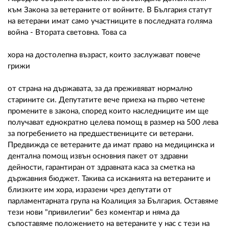
02 975 20 35
към Закона за ветераните от войните. В България статут
на ветерани имат само участниците в последната голяма
война - Втората световна. Това са
хора на достолепна възраст, които заслужават повече
грижи
от страна на държавата, за да преживяват нормално
старините си. Депутатите вече приеха на първо четене
промените в закона, според които наследниците им ще
получават еднократно целева помощ в размер на 500 лева
за погребението на предшествениците си ветерани.
Предвижда се ветераните да имат право на медицинска и
дентална помощ извън основния пакет от здравни
дейности, гарантиран от здравната каса за сметка на
държавния бюджет. Такива са исканията на ветераните и
близките им хора, изразени чрез депутати от
парламентарната група на Коалиция за България. Оставяме
тези нови "привилегии" без коментар и няма да
съпоставяме положението на ветераните у нас с тези на