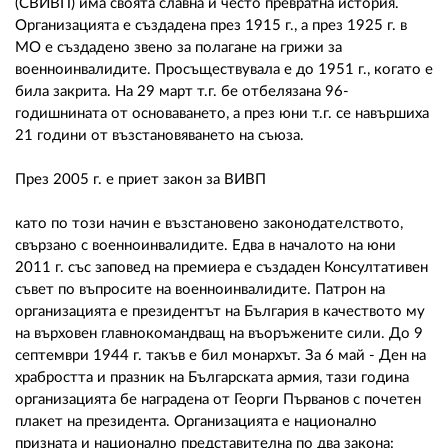
(СВИВП) има своята славна и често превратна история.
Организацията е създадена през 1915 г., а през 1925 г. в
МО е създадено звено за полагане на грижи за
военноинвалидите. Просъществувала е до 1951 г., когато е
била закрита. На 29 март т.г. бе отбелязана 96-
годишнината от основаването, а през юни т.г. се навършиха
21 години от възстановяването на съюза.
През 2005 г. е приет закон за ВИВП
като по този начин е възстановено законодателството,
свързано с военноинвалидите. Едва в началото на юни
2011 г. със заповед на премиера е създаден Консултативен
съвет по въпросите на военноинвалидите. Патрон на
организацията е президентът на България в качеството му
на върховен главнокомандващ на въоръжените сили. До 9
септември 1944 г. такъв е бил монархът. За 6 май - Ден на
храбростта и празник на Българската армия, тази година
организацията бе наградена от Георги Първанов с почетен
плакет на президента. Организацията е национално
призната и национално представителна по два закона: