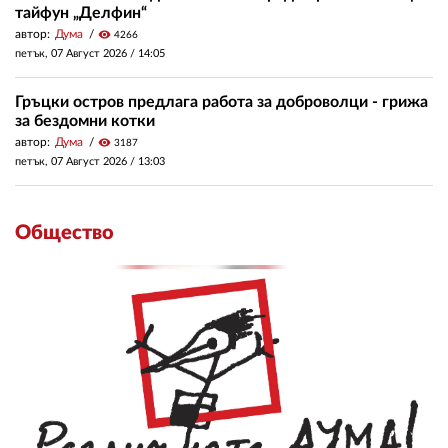
тайфун „Делфин“
автор:
Дума
visibility
4266
петък, 07 Август 2026 /
14:05
Гръцки остров предлага работа за доброволци - грижа
за бездомни котки
автор:
Дума
visibility
3187
петък, 07 Август 2026 /
13:03
Общество