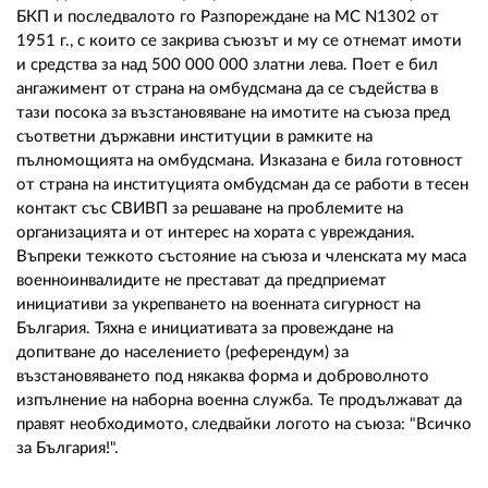
БКП и последвалото го Разпореждане на МС N1302 от
1951 г., с които се закрива съюзът и му се отнемат имоти
и средства за над 500 000 000 златни лева. Поет е бил
ангажимент от страна на омбудсмана да се съдейства в
тази посока за възстановяване на имотите на съюза пред
съответни държавни институции в рамките на
пълномощията на омбудсмана. Изказана е била готовност
от страна на институцията омбудсман да се работи в тесен
контакт със СВИВП за решаване на проблемите на
организацията и от интерес на хората с увреждания.
Въпреки тежкото състояние на съюза и членската му маса
военноинвалидите не престават да предприемат
инициативи за укрепването на военната сигурност на
България. Тяхна е инициативата за провеждане на
допитване до населението (референдум) за
възстановяването под някаква форма и доброволното
изпълнение на наборна военна служба. Те продължават да
правят необходимото, следвайки логото на съюза: "Всичко
за България!".