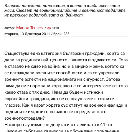
Въпреки тежкото положение, в което изпада членската
маса, Съюзът на военноинвалидите и военнопострадалите
не прекъсва родолюбивата си дейност
ЗА НАС
АВТОРИ
Манол Тенчев
автор:
visibility
3420
вторник, 13 Декември 2011
/ брой: 285
РЕДАКЦИЯ
КОНТАКТИ
Съществува една категория български граждани, които са
дали за родината най-ценното - живота и здравето си. Това
РЕКЛАМА
е ставало не само на война, но и в мирно мреме, когато са
се изграждали военните способности и са се укрепвали
АБОНАМЕНТ
военните аспекти на националната ни сигурност. Затова
няма да сме нормални хора, ако не се интересуваме от това
УСЛОВИЯ ЗА ПОЛЗВАНЕ
какво става с тях днес. Няма да бъдем истински
ПОЛИТИКА ЗА БИСКВИТКИТЕ
европейски граждани, ако не се вслушваме в техните
гласове. Как я карат хората със статут на военноинвалиди и
ПОЛИТИКАТА ЗА
роднините им, които по закон се определят като
ПОВЕРИТЕЛНОСТ
военнопострадали?
Наскоро научихме, че депутати от левицата в 41-то
Народно събрание са внесли за обсъждане допълнения