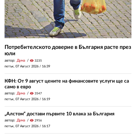
Потребителското доверие в България расте през
юли
автор:
Дума
visibility
3235
петък, 07 Август 2026 /
16:39
КФН: От 9 август цените на финансовите услуги ще са
само в евро
автор:
Дума
visibility
3547
петък, 07 Август 2026 /
16:19
„Алстом“ достави първите 10 влака за България
автор:
Дума
visibility
2956
петък, 07 Август 2026 /
16:17