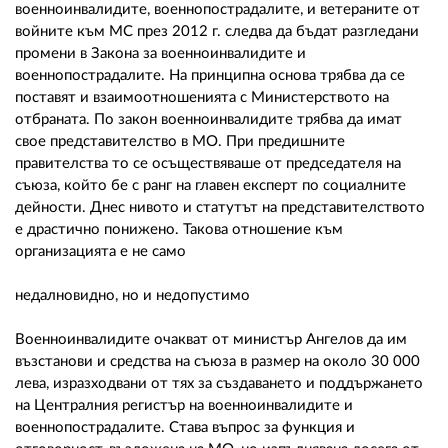
военноинвалидите, военнопострадалите, и ветераните от
войните към МС през 2012 г. следва да бъдат разгледани
промени в Закона за военноинвалидите и
военнопострадалите. На принципна основа трябва да се
поставят и взаимоотношенията с Министерството на
отбраната. По закон военноинвалидите трябва да имат
свое представителство в МО. При предишните
правителства то се осъществяваше от председателя на
съюза, който бе с ранг на главен експерт по социалните
дейности. Днес нивото и статутът на представителството
е драстично понижено. Такова отношение към
организацията е не само
недалновидно, но и недопустимо
Военноинвалидите очакват от министър Ангелов да им
възстанови и средства на съюза в размер на около 30 000
лева, изразходвани от тях за създаването и поддържането
на Централния регистър на военноинвалидите и
военнопострадалите. Става въпрос за функция и