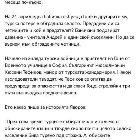
месеца по-късно.
На 21 април една бабичка събужда Гоце и другарите му,
турска потеря е обградила селото. Предадени ли са
четниците и кой е предателят? Баничани подозират
двамина - учителя Андрей и един свой съселянин. Но да се
върнем към обградените четници.
Начело на хиляда турски войници е приятелят на Гоце от
Военното училище в София, българинът мюсюлманин
Хюсеин Тефиков, майор от турската жандармерия. Някои
изследователи твърдят, че Тефиков се опитва да
предупреди за опасността и да спаси Гоце, стреляйки три
пъти във въздуха предната вечер.
Ето какво пише за историята Яворов:
"През това време турците събират мало и голямо от
обискираните къщи и твърде скоро почти цялото селско
население бива турено под стража. А обиските