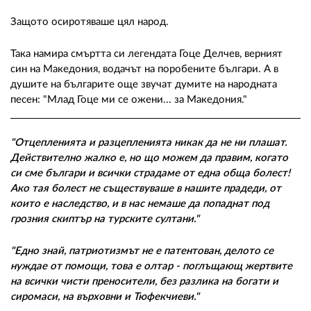
Защото осиротяваше цял народ.
Така намира смъртта си легендата Гоце Делчев, верният
син на Македония, водачът на поробените българи. А в
душите на българите още звучат думите на народната
песен: "Млад Гоце ми се ожени... за Македония."
"Отцепленията и разцепленията никак да не ни плашат.
Действително жалко е, но що можем да правим, когато
си сме българи и всички страдаме от една обща болест!
Ако тая болест не съществуваше в нашите прадеди, от
които е наследство, и в нас немаше да попаднат под
грозния скиптър на турските султани."
"Едно знай, патриотизмът не е патентован, делото се
нуждае от помощи, това е олтар - поглъщающ жертвите
на всички чисти преносители, без разлика на богати и
сиромаси, на върховни и Тюфекчиеви."