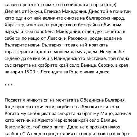
славен ореол като името на войводата Георги (Гоце)
Делчев от Кукуш, Егейска Македония. Днес той е почитан
като един от най-великите синове на българския народ.
Характер, изкован от рицарство и безкрайна обич към
народа и към поробена Македония, огнен дух, съчетал в
себе си по нещо от Левски и Раковски, роден водач на
българите извън България - това е най-кратката
характеристика, която можем да му дадем. Нему не бе
съдено да се включи в Илинденското въстание, той падна
със смъртта на храбрите край село Баница, Серско, в края
на април 1903 г. Легендата за Гоце е жива и днес.
*
*
*
Посветил живота си на мечтата за Обединена България,
Гоце приема стоически загубите на близките си хора.
Когато му съобщават за смъртта на брат му Мицо, загинал
като четник на Христо Чернопеев край село Баялци,
Гевгелийско, той само пита: "Дали не е проявил някоя
слабост?" А след отрицателния отговор и разказа как брат