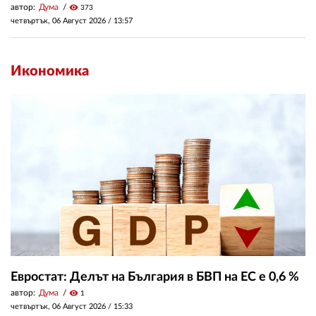
автор:
Дума
visibility
373
четвъртък, 06 Август 2026 /
13:57
Икономика
Евростат: Делът на България в БВП на ЕС е 0,6 %
автор:
Дума
visibility
1
четвъртък, 06 Август 2026 /
15:33