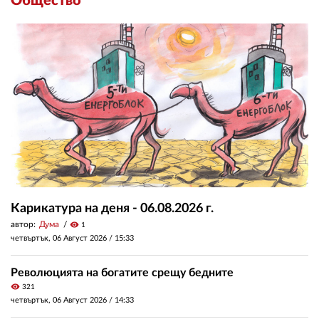
Общество
Карикатура на деня - 06.08.2026 г.
автор:
Дума
visibility
1
четвъртък, 06 Август 2026 /
15:33
Революцията на богатите срещу бедните
visibility
321
четвъртък, 06 Август 2026 /
14:33