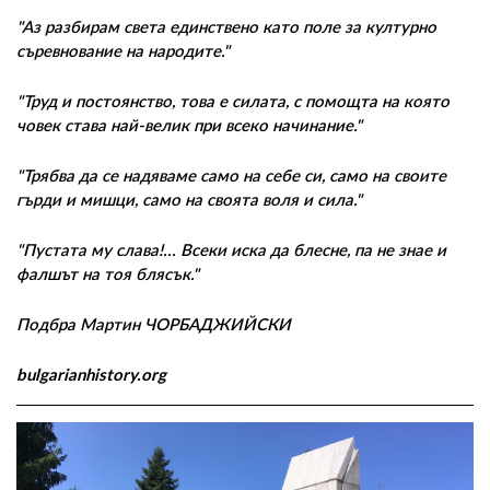
"Аз разбирам света единствено като поле за културно
съревнование на народите."
"Труд и постоянство, това е силата, с помощта на която
човек става най-велик при всеко начинание."
"Трябва да се надяваме само на себе си, само на своите
гърди и мишци, само на своята воля и сила."
"Пустата му слава!... Всеки иска да блесне, па не знае и
фалшът на тоя блясък."
Подбра Мартин ЧОРБАДЖИЙСКИ
bulgarianhistory.org