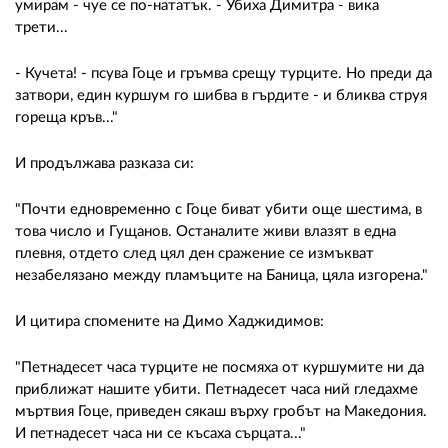
умирам - чуе се по-нататък. - Убиха Димитра - вика
трети...
- Кучета! - псува Гоце и гръмва срещу турците. Но преди да
затвори, един куршум го шибва в гърдите - и бликва струя
гореща кръв..."
И продължава разказа си:
"Почти едновременно с Гоце биват убити още шестима, в
това число и Гущанов. Останалите живи влазят в една
плевня, отдето след цял ден сражение се измъкват
незабелязано между пламъците на Баница, цяла изгорена."
И цитира спомените на Димо Хаджидимов:
"Петнадесет часа турците не посмяха от куршумите ни да
приближат нашите убити. Петнадесет часа ний гледахме
мъртвия Гоце, приведен сякаш върху гробът на Македония.
И петнадесет часа ни се късаха сърцата..."