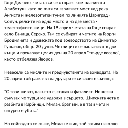
Гоце Делчев с четата си се отправя към планината
Алиботуш, като по пътя си взривяват мост над река
Ангиста и железопътен тунел по линията Цариград -
Солун, релсите на едно място и на две места -
телеграфните жици. На 19 април четата на Гоце спира в
село Баница, Серско. Там се събират и четите на Георги
Бродилията и драмската под воеводството на Димитър
Гущанов, общо 20 души. Четниците се настаняват в две
къщи и прекарват целия ден на 20 април "твърде весело",
както отбелязва Яворов.
Невесели са мислите и предчувствията на войводата. На
20 април той разказва да другарите си своите сънища:
"С този живот, какъвто е, станах и фаталист. Нощеска
сънувах, че турци ме удариха в сърцето. Щипската чета е
разбита в Карбинци. Милан, брат ми, е в тази чета и
сигурно е убит..."
Но войводата се лъже, Милан е жив, той загива няколко