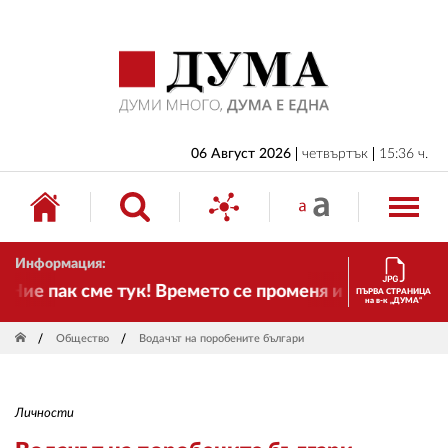
НАЧАЛО
БЪЛГАРИЯ
ИКОНОМИКА
ИЗБОРИ
06 Август 2026
четвъртък
15:36 ч.
СВЯТ
ОБЩЕСТВО
Информация:
КУЛТУРА
 пак сме тук! Времето се променя и налага необход
ПЪРВА СТРАНИЦА
на в-к „ДУМА“
ЖИВОТ
Общество
Водачът на поробените българи
СПОРТ
ПРИЛОЖЕНИЯ
Личности
ДРУГИ