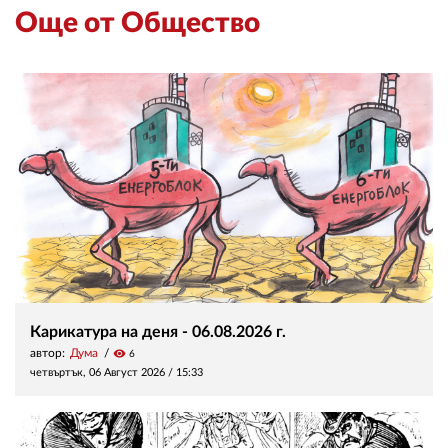
Още от Общество
Карикатура на деня - 06.08.2026 г.
автор:
Дума
visibility
6
четвъртък, 06 Август 2026 /
15:33