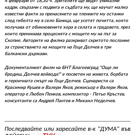
4 февруари от 18,30 ч. Зрителите ще видят уникални
кадри, свързани с подвига и съдбата му, ще научат малко
известни факти за пренасянето на тленните му останки
след гибелта му в село Баница, ще усетят почитта, която
получава от обикновените хора в селата и градовете, през
които преминава процесията с мощите му на път за
Скопие. Авторите на филма разкриват скритото послание
за странстването на мощите на Гоце Делчев в три
балкански държави.
Документалният филм на БНТ Благоевград "Още ли
бродиш, Делчев войвода!" е посветен на живота, борбата
и героичната смърт на Гоце Делчев. Сценаристи са
Красимир Кушев и Валери Яков, режисьор е Валери Яков,
оператор е Любен Пенков, композитор - Петьо Кръстев,
консултанти са Андрей Пантев и Михаил Неделчев.
Последвайте или харесайте в-к "ДУМА" във