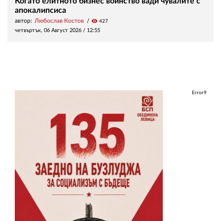
Когато елитното бизнес войнство вади чувалите с
апокалипсиса
автор:
Любослав Костов
visibility
427
четвъртък, 06 Август 2026 /
12:55
Error9