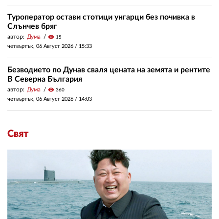
Туроператор остави стотици унгарци без почивка в
Слънчев бряг
автор:
Дума
visibility
15
четвъртък, 06 Август 2026 /
15:33
Безводието по Дунав сваля цената на земята и рентите
В Северна България
автор:
Дума
visibility
360
четвъртък, 06 Август 2026 /
14:03
Свят