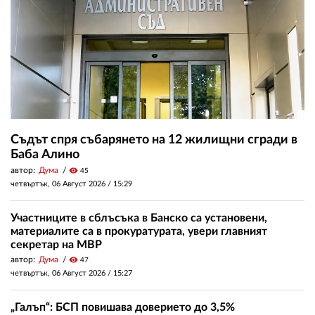
Съдът спря събарянето на 12 жилищни сгради в
Баба Алино
автор:
Дума
visibility
45
четвъртък, 06 Август 2026 /
15:29
Участниците в сблъсъка в Банско са установени,
материалите са в прокуратурата, увери главният
секретар на МВР
автор:
Дума
visibility
47
четвъртък, 06 Август 2026 /
15:27
„Галъп“: БСП повишава доверието до 3,5%