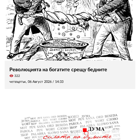
Революцията на богатите срещу бедните
visibility
322
четвъртък, 06 Август 2026 /
14:33