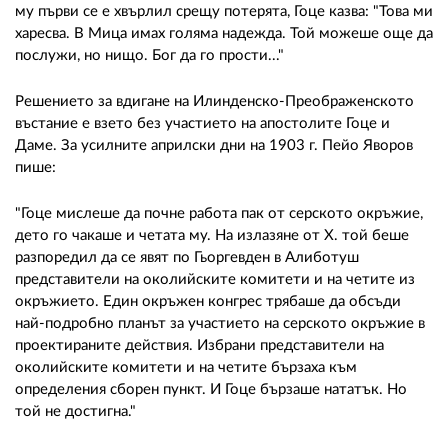
му първи се е хвърлил срещу потерята, Гоце казва: "Това ми
харесва. В Мица имах голяма надежда. Той можеше още да
послужи, но нищо. Бог да го прости..."
Решението за вдигане на Илинденско-Преображенското
въстание е взето без участието на апостолите Гоце и
Даме. За усилните априлски дни на 1903 г. Пейо Яворов
пише:
"Гоце мислеше да почне работа пак от серското окръжие,
дето го чакаше и четата му. На излазяне от Х. той беше
разпоредил да се явят по Гьоргевден в Алиботуш
представители на околийските комитети и на четите из
окръжието. Един окръжен конгрес трябаше да обсъди
най-подробно планът за участието на серското окръжие в
проектираните действия. Избрани представители на
околийските комитети и на четите бързаха към
определения сборен пункт. И Гоце бързаше нататък. Но
той не достигна."