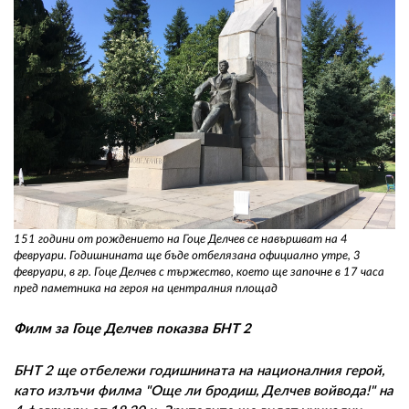
151 години от рождението на Гоце Делчев се навършват на 4
февруари. Годишнината ще бъде отбелязана официално утре, 3
февруари, в гр. Гоце Делчев с тържество, което ще започне в 17 часа
пред паметника на героя на централния площад
Филм за Гоце Делчев показва БНТ 2
БНТ 2 ще отбележи годишнината на националния герой,
като излъчи филма "Още ли бродиш, Делчев войвода!" на