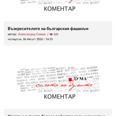
Възкресителите на българския фашизъм
автор:
Александър Симов
visibility
320
четвъртък, 06 Август 2026 /
14:33