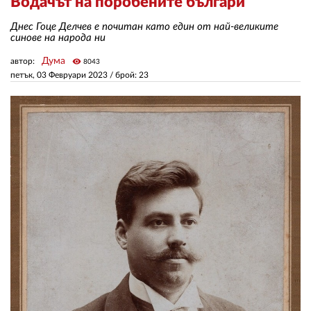
Водачът на поробените българи
Днес Гоце Делчев е почитан като един от най-великите
ЗА НАС
синове на народа ни
Дума
автор:
visibility
8043
АВТОРИ
петък, 03 Февруари 2023
/ брой: 23
РЕДАКЦИЯ
КОНТАКТИ
РЕКЛАМА
АБОНАМЕНТ
УСЛОВИЯ ЗА ПОЛЗВАНЕ
ПОЛИТИКА ЗА БИСКВИТКИТЕ
ПОЛИТИКАТА ЗА
ПОВЕРИТЕЛНОСТ