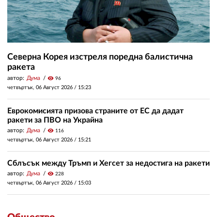
Северна Корея изстреля поредна балистична
ракета
автор:
Дума
visibility
96
четвъртък, 06 Август 2026 /
15:23
Еврокомисията призова страните от ЕС да дадат
ракети за ПВО на Украйна
автор:
Дума
visibility
116
четвъртък, 06 Август 2026 /
15:21
Сблъсък между Тръмп и Хегсет за недостига на ракети
автор:
Дума
visibility
228
четвъртък, 06 Август 2026 /
15:03