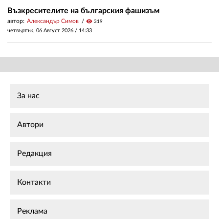
Възкресителите на българския фашизъм
автор:
Александър Симов
visibility
319
четвъртък, 06 Август 2026 /
14:33
За нас
Автори
Редакция
Контакти
Реклама