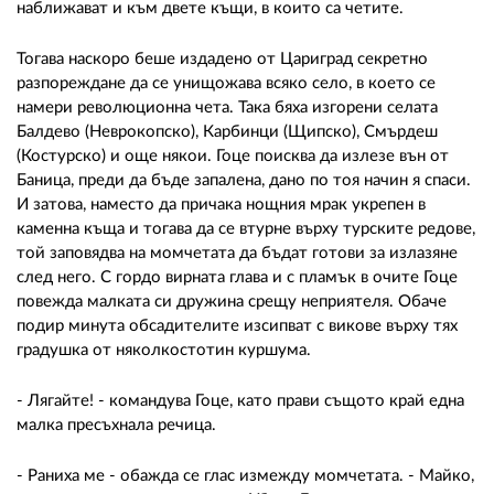
наближават и към двете къщи, в които са четите.
Тогава наскоро беше издадено от Цариград секретно
разпореждане да се унищожава всяко село, в което се
намери революционна чета. Така бяха изгорени селата
Балдево (Неврокопско), Карбинци (Щипско), Смърдеш
(Костурско) и още някои. Гоце поисква да излезе вън от
Баница, преди да бъде запалена, дано по тоя начин я спаси.
И затова, наместо да причака нощния мрак укрепен в
каменна къща и тогава да се втурне върху турските редове,
той заповядва на момчетата да бъдат готови за излазяне
след него. С гордо вирната глава и с пламък в очите Гоце
повежда малката си дружина срещу неприятеля. Обаче
подир минута обсадителите изсипват с викове върху тях
градушка от няколкостотин куршума.
- Лягайте! - командува Гоце, като прави същото край една
малка пресъхнала речица.
- Раниха ме - обажда се глас измежду момчетата. - Майко,