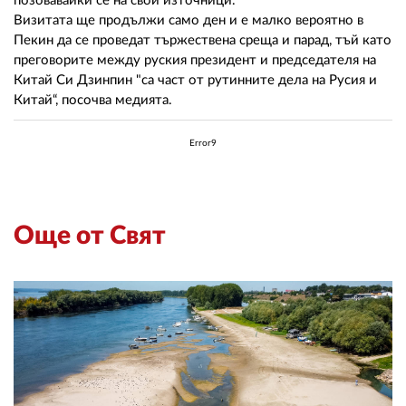
02 975 20 35
позовавайки се на свои източници.
Визитата ще продължи само ден и е малко вероятно в
Пекин да се проведат тържествена среща и парад, тъй като
преговорите между руския президент и председателя на
Китай Си Дзинпин "са част от рутинните дела на Русия и
Китай“, посочва медията.
Error9
Още от Свят