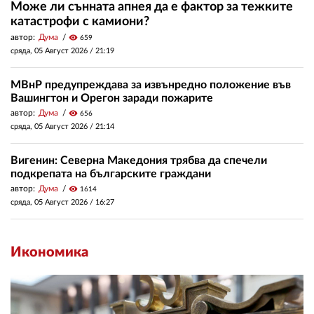
Може ли сънната апнея да е фактор за тежките
катастрофи с камиони?
автор:
Дума
visibility
659
сряда, 05 Август 2026 /
21:19
МВнР предупреждава за извънредно положение във
Вашингтон и Орегон заради пожарите
автор:
Дума
visibility
656
сряда, 05 Август 2026 /
21:14
Вигенин: Северна Македония трябва да спечели
подкрепата на българските граждани
автор:
Дума
visibility
1614
сряда, 05 Август 2026 /
16:27
Икономика