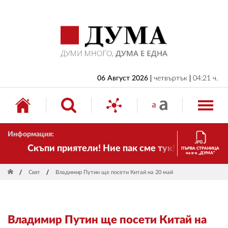
НАЧАЛО
БЪЛГАРИЯ
ИКОНОМИКА
ИЗБОРИ
06 Август 2026
четвъртък
04:21 ч.
СВЯТ
ОБЩЕСТВО
Информация:
КУЛТУРА
Скъпи приятели! Ние пак сме тук! Времето се п
ПЪРВА СТРАНИЦА
на в-к „ДУМА“
ЖИВОТ
Свят
Владимир Путин ще посети Китай на 20 май
СПОРТ
ПРИЛОЖЕНИЯ
Владимир Путин ще посети Китай на
ДРУГИ