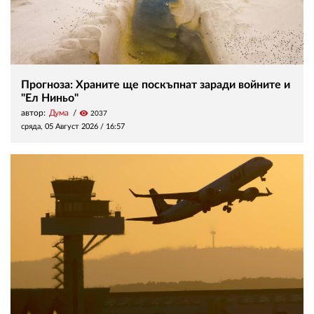
Прогноза: Храните ще поскъпнат заради войните и
"Ел Ниньо"
автор:
Дума
visibility
2037
сряда, 05 Август 2026 /
16:57