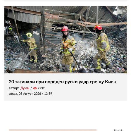
20 загинали при пореден руски удар срещу Киев
автор:
Дума
visibility
2232
сряда, 05 Август 2026 /
13:59
Error9