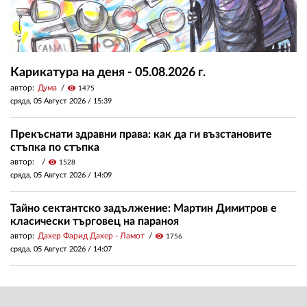
Карикатура на деня - 05.08.2026 г.
автор:
Дума
visibility
1475
сряда, 05 Август 2026 /
15:39
Прекъснати здравни права: как да ги възстановите
стъпка по стъпка
автор:
visibility
1528
сряда, 05 Август 2026 /
14:09
Тайно сектантско задължение: Мартин Димитров е
класически търговец на параноя
автор:
Дахер Фарид Дахер - Ламот
visibility
1756
сряда, 05 Август 2026 /
14:07