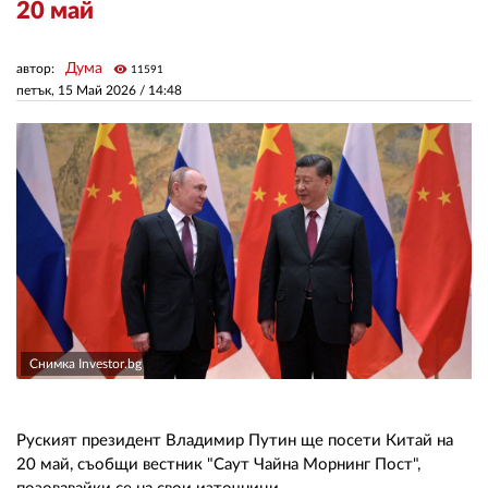
20 май
ЗА НАС
Дума
автор:
visibility
11591
петък, 15 Май 2026 /
14:48
АВТОРИ
РЕДАКЦИЯ
КОНТАКТИ
РЕКЛАМА
АБОНАМЕНТ
УСЛОВИЯ ЗА ПОЛЗВАНЕ
ПОЛИТИКА ЗА БИСКВИТКИТЕ
Снимка Investor.bg
ПОЛИТИКАТА ЗА
ПОВЕРИТЕЛНОСТ
Руският президент Владимир Путин ще посети Китай на
20 май, съобщи вестник "Саут Чайна Морнинг Пост",