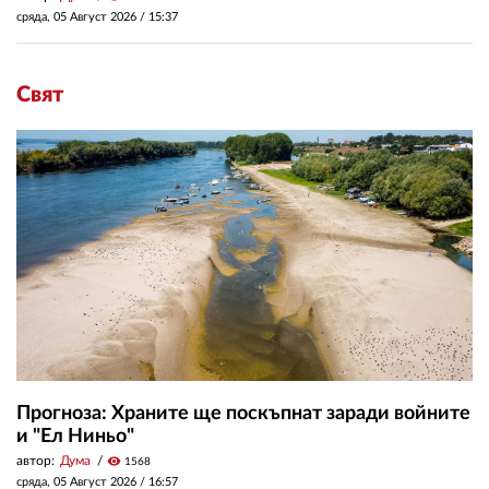
сряда, 05 Август 2026 /
15:37
Свят
Прогноза: Храните ще поскъпнат заради войните
и "Ел Ниньо"
автор:
Дума
visibility
1568
сряда, 05 Август 2026 /
16:57