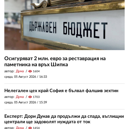
Осигуряват 2 млн. евро за реставрация на
паметника на връх Шипка
автор:
Дума
visibility
1604
сряда, 05 Август 2026 /
16:33
Нелегален цех край София е бълвал фалшив зехтин
автор:
Дума
visibility
1703
сряда, 05 Август 2026 /
15:39
Експерт: Дори Дунав да продължи да спада, въглищни
централи ще задоволят нуждата от ток
автор:
Дума
visibility
1454