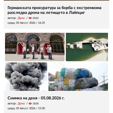
Германската прокуратура за борба с екстремизма
разследва дрона на летището в Лайпциг
автор:
Дума
visibility
2060
сряда, 05 Август 2026 /
16:35
Снимка на деня - 05.08.2026 г.
автор:
Дума
visibility
1838
сряда, 05 Август 2026 /
15:30