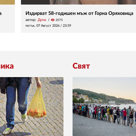
а
Издирват 58-годишен мъж от Горна Оряховица
автор:
Дума
visibility
2075
петък, 07 Август 2026 /
23:59
ика
Свят