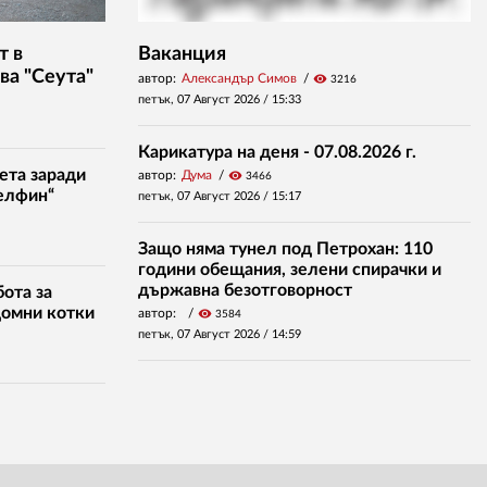
т в
Ваканция
ва "Сеута"
автор:
Александър Симов
visibility
3216
петък, 07 Август 2026 /
15:33
Карикатура на деня - 07.08.2026 г.
ета заради
автор:
Дума
visibility
3466
елфин“
петък, 07 Август 2026 /
15:17
Защо няма тунел под Петрохан: 110
години обещания, зелени спирачки и
държавна безотговорност
ота за
домни котки
автор:
visibility
3584
петък, 07 Август 2026 /
14:59