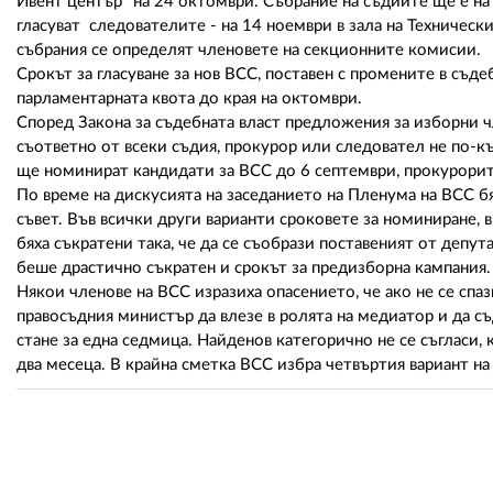
Ивент център" на 24 октомври. Събрание на съдиите ще е на 
гласуват следователите - на 14 ноември в зала на Техническ
събрания се определят членовете на секционните комисии.
Срокът за гласуване за нов ВСС, поставен с промените в съде
парламентарната квота до края на октомври.
Според Закона за съдебната власт предложения за изборни ч
съответно от всеки съдия, прокурор или следовател не по-к
ще номинират кандидати за ВСС до 6 септември, прокурорите
По време на дискусията на заседанието на Пленума на ВСС б
съвет. Във всички други варианти сроковете за номиниране, 
бяха съкратени така, че да се съобрази поставеният от депу
беше драстично съкратен и срокът за предизборна кампания.
Някои членове на ВСС изразиха опасението, че ако не се спа
правосъдния министър да влезе в ролята на медиатор и да с
стане за една седмица. Найденов категорично не се съгласи, 
два месеца. В крайна сметка ВСС избра четвъртия вариант на