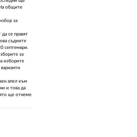
02 975 20 35
Последни ще
 На общите
избор за
 да се правят
това съдиите
20 септември.
изборите за
на изборите
 варианти
вен апел към
ни и това да
която ще отнеме