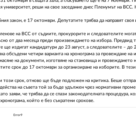
31 октомври в същата зала, а гласуването ще е на 7 ноември. 
ия университет, реши на свое заседание днес Пленумът на ВСС.
бния закон, е 17 октомври. Депутатите трябва да направят своя 
ленове на ВСС от съдиите, прокурорите и следователите могат
ъсно от два месеца преди произвеждането на избора. Предвид 
 ще издигат кандидатури до 23 август, а следователите – до 
яха обсъдени четири варианта на хронограма за провеждане на 
внасяне на документи, изготвяне на становища и провеждането 
татите срок до 17 октомври за организиране на изборите. В тези
зи този срок, отново ще бъде подложен на критика. Беше отпра
ъдейства на съвета той за бъде удължен чрез нормативни проме
като заяви, че трябва да се спази законодателната процедура, 
 хронограма, който е без съкратени срокове.
Error9