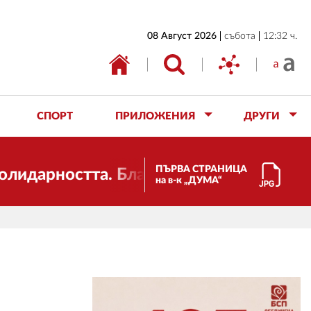
НАЧАЛО
08 Август 2026
събота
12:32 ч.
БЪЛГАРИЯ
ИКОНОМИКА
ИЗБОРИ
СПОРТ
ПРИЛОЖЕНИЯ
ДРУГИ
СВЯТ
ОБЩЕСТВО
ПЪРВА СТРАНИЦА
рността. Благодарим ви за подкрепата!
на в-к „ДУМА“
КУЛТУРА
ЖИВОТ
СПОРТ
ПРИЛОЖЕНИЯ
ДРУГИ