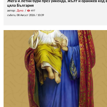
Жега и летни бури през уикенда, жълт и оранжев код 
цяла България
автор:
Дума
visibility
497
събота, 08 Август 2026 /
10:39