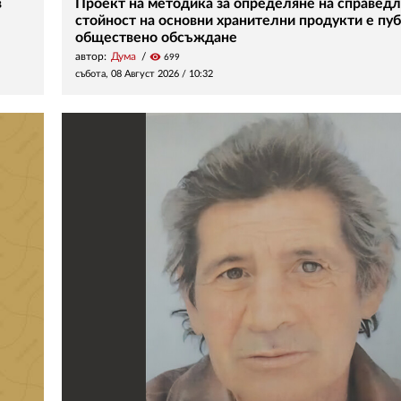
в
Проект на методика за определяне на справед
стойност на основни хранителни продукти е пуб
обществено обсъждане
автор:
Дума
visibility
699
събота, 08 Август 2026 /
10:32