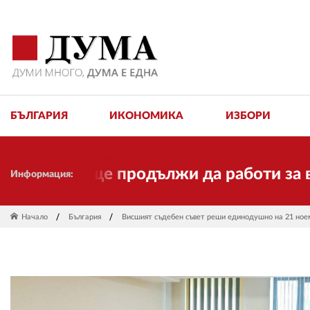
БЪЛГАРИЯ
ИКОНОМИКА
ИЗБОРИ
 но ще продължи да работи за вас и за
Информация:
Начало
България
Висшият съдебен съвет реши единодушно на 21 ноем