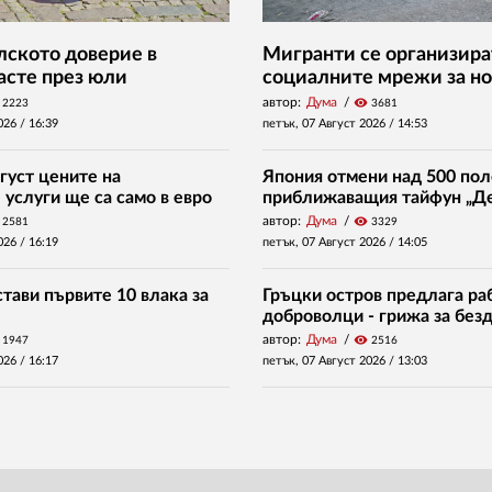
ското доверие в
Мигранти се организира
асте през юли
социалните мрежи за но
автор:
Дума
visibility
2223
3681
026 /
16:39
петък, 07 Август 2026 /
14:53
густ цените на
Япония отмени над 500 пол
услуги ще са само в евро
приближаващия тайфун „Д
автор:
Дума
visibility
2581
3329
026 /
16:19
петък, 07 Август 2026 /
14:05
тави първите 10 влака за
Гръцки остров предлага раб
доброволци - грижа за без
автор:
Дума
visibility
1947
2516
026 /
16:17
петък, 07 Август 2026 /
13:03