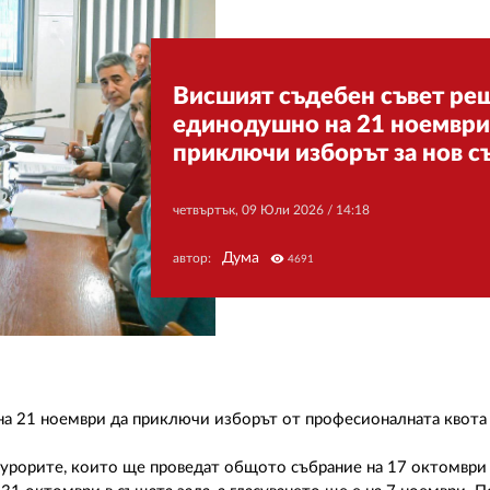
Висшият съдебен съвет ре
единодушно на 21 ноември
приключи изборът за нов с
четвъртък, 09 Юли 2026 /
14:18
Дума
автор:
visibility
4691
а 21 ноември да приключи изборът от професионалната квота 
курорите, които ще проведат общото събрание на 17 октомври