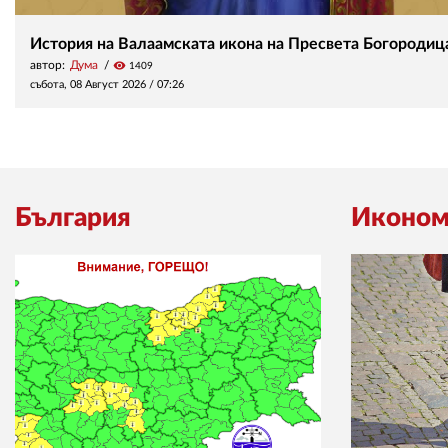
История на Валаамската икона на Пресвета Богородиц
автор:
Дума
visibility
1409
събота, 08 Август 2026 /
07:26
България
Иконом