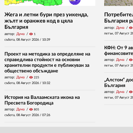
Жега и летни бури през уикенда,
Потребител
жълт и оранжев код в цяла
България р
България
автор:
Дума
visibility
петък, 07 Август 2
автор:
Дума
visibility
1
събота, 08 Август 2026 /
10:39
КФН: От 9 ав
финансовите 
Проект на методика за определяне на
справедлива стойност на основни
автор:
Дума
visibility
хранителни продукти е публикуван за
петък, 07 Август 2
обществено обсъждане
автор:
Дума
visibility
225
„Алстом“ дос
събота, 08 Август 2026 /
10:32
България
автор:
Дума
visibility
История на Валаамската икона на
петък, 07 Август 2
Пресвета Богородица
автор:
Дума
visibility
805
събота, 08 Август 2026 /
07:26