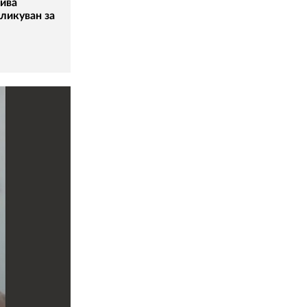
лива
ликуван за