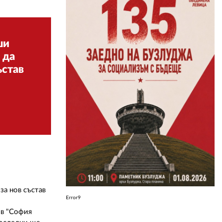
ЗА НАС
ши
АВТОРИ
 да
РЕДАКЦИЯ
ъстав
КОНТАКТИ
РЕКЛАМА
АБОНАМЕНТ
УСЛОВИЯ ЗА ПОЛЗВАНЕ
ПОЛИТИКА ЗА БИСКВИТКИТЕ
ПОЛИТИКАТА ЗА
за нов състав
ПОВЕРИТЕЛНОСТ
Error9
 в "София