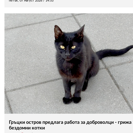
петък, 07 Август 2026 /
14:53
Гръцки остров предлага работа за доброволци - грижа 
бездомни котки