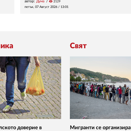
автор:
Дума
visibility
2129
петък, 07 Август 2026 /
13:01
ика
Свят
ското доверие в
Мигранти се организира