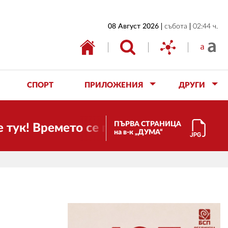
НАЧАЛО
08 Август 2026
събота
02:44 ч.
БЪЛГАРИЯ
ИКОНОМИКА
ИЗБОРИ
СПОРТ
ПРИЛОЖЕНИЯ
ДРУГИ
СВЯТ
ОБЩЕСТВО
ПЪРВА СТРАНИЦА
Времето се променя и налага необходим
на в-к „ДУМА“
КУЛТУРА
ЖИВОТ
СПОРТ
ПРИЛОЖЕНИЯ
ДРУГИ