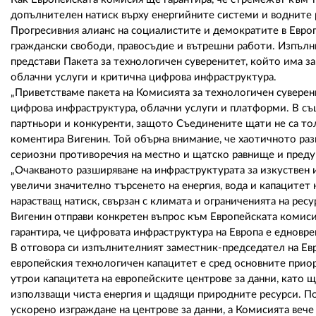
допълнителен натиск върху енергийните системи и водните р
Прогресивния алианс на социалистите и демократите в Евро
граждански свободи, правосъдие и вътрешни работи. Изпълн
представи Пакета за технологичен суверенитет, който има з
облачни услуги и критична цифрова инфраструктура.
„Приветстваме пакета на Комисията за технологичен суверен
цифрова инфраструктура, облачни услуги и платформи. В с
партньори и конкуренти, защото Съединените щати не са тол
коментира Вигенин. Той обърна внимание, че хаотичното ра
сериозни противоречия на местно и щатско равнище и предуп
„Очакваното разширяване на инфраструктурата за изкуствен
увеличи значително търсенето на енергия, вода и капацитет
нарастващ натиск, свързан с климата и ограниченията на ресу
Вигенин отправи конкретен въпрос към Европейската комисия
гарантира, че цифровата инфраструктура на Европа е едновре
В отговора си изпълнителният заместник-председател на Ев
европейския технологичен капацитет е сред основните приор
утрои капацитета на европейските центрове за данни, като
използващи чиста енергия и щадящи природните ресурси. По
ускорено изграждане на центрове за данни, а Комисията веч