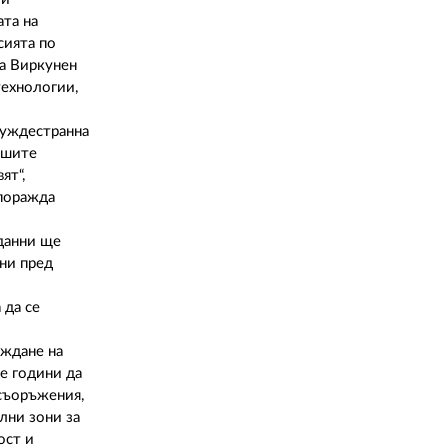
02 975 20 35
ата на
сията по
а Виркунен
технологии,
чуждестранна
ашите
ят“,
 поражда
 данни ще
ени пред
 да се
аждане на
е години да
 съоръжения,
лни зони за
ост и