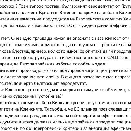
есурси? Този въпрос постави българският евродепутат от Груп
пейския парламент Кристиан Вигенин по време на дебат в Коми
ителният заместник-председател на Европейската комисия Хен
а цел да намали зависимостта на ЕС от чуждестранни цифрови 
итет. Очевидно трябва да намалим опасната си зависимост от 
ъщото време имаме възможност да се поучим от грешките на н
кова блестящ пример, колкото някои се опитаха да ги представ
звитие на инфраструктурата за изкуствен интелект в САЩ вече
реди, че Европа трябва да избегне подобен модел.
 интелект, производството на полупроводници и центровете за
 на електропреносната мрежа. В същото време вече сме изправ
рсите“, подчерта българският евродепутат.
: Какви конкретни предпазни мерки и стимули се обмислят, за
менно суверенна и устойчива?“
ропейската комисия Хена Виркунен увери, че устойчивото изгр
итети на Комисията. Тя съобщи, че ЕС планира през следващит
 ще подкрепя изграждането само на най-енергийно ефективните
 думите ѝ всяка държава членка ще трябва да определи специа
е работи и по общоевропейски критерии за енергийна ефективн