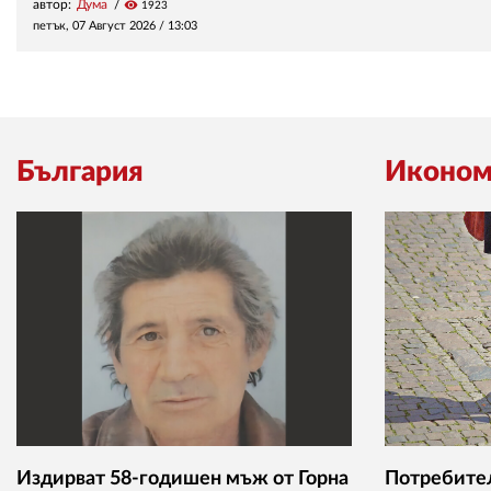
автор:
Дума
visibility
1923
петък, 07 Август 2026 /
13:03
България
Иконом
Издирват 58-годишен мъж от Горна
Потребител