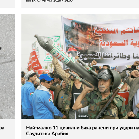
петък, 07 Август 2026 /
14:05
за
Най-малко 11 цивилни бяха ранени при удари на
Саудитска Арабия