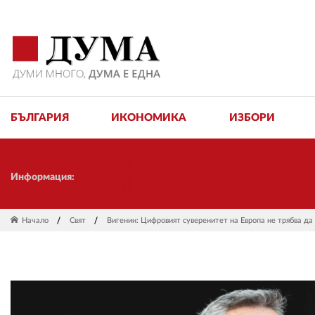
БЪЛГАРИЯ
ИКОНОМИКА
ИЗБОРИ
Информация:
Начало
Свят
Вигенин: Цифровият суверенитет на Европа не трябва да