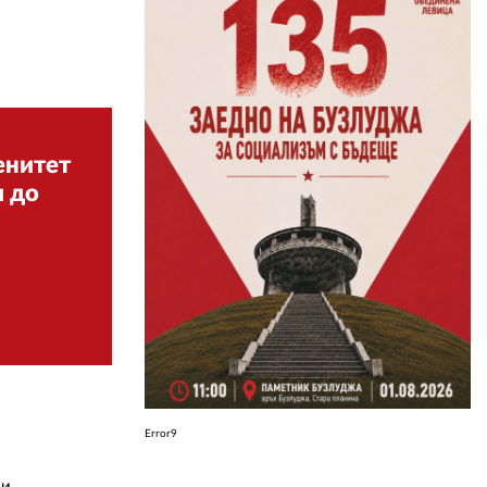
ЗА НАС
АВТОРИ
РЕДАКЦИЯ
енитет
КОНТАКТИ
и до
РЕКЛАМА
АБОНАМЕНТ
УСЛОВИЯ ЗА ПОЛЗВАНЕ
ПОЛИТИКА ЗА БИСКВИТКИТЕ
ПОЛИТИКАТА ЗА
ПОВЕРИТЕЛНОСТ
Error9
 и