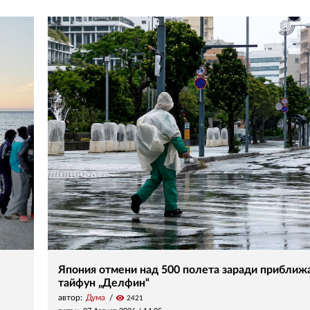
Япония отмени над 500 полета заради прибли
тайфун „Делфин“
автор:
Дума
visibility
2421