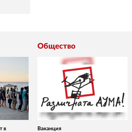
Общество
т в
Ваканция