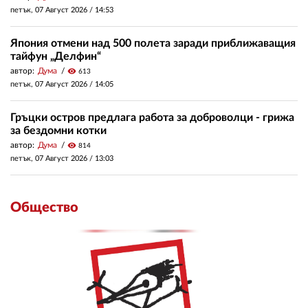
петък, 07 Август 2026 /
14:53
Япония отмени над 500 полета заради приближаващия
тайфун „Делфин“
автор:
Дума
visibility
613
петък, 07 Август 2026 /
14:05
Гръцки остров предлага работа за доброволци - грижа
за бездомни котки
автор:
Дума
visibility
814
петък, 07 Август 2026 /
13:03
Общество