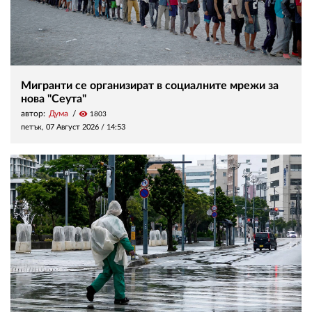
Мигранти се организират в социалните мрежи за
нова "Сеута"
автор:
Дума
visibility
1803
петък, 07 Август 2026 /
14:53