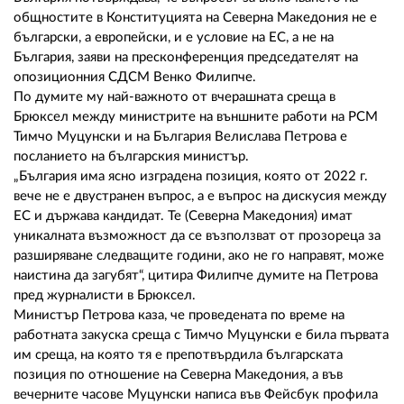
02 975 20 35
общностите в Конституцията на Северна Македония не е
български, а европейски, и е условие на ЕС, а не на
България, заяви на пресконференция председателят на
опозиционния СДСМ Венко Филипче.
По думите му най-важното от вчерашната среща в
Брюксел между министрите на външните работи на РСМ
Тимчо Муцунски и на България Велислава Петрова е
посланието на българския министър.
„България има ясно изградена позиция, която от 2022 г.
вече не е двустранен въпрос, а е въпрос на дискусия между
ЕС и държава кандидат. Те (Северна Македония) имат
уникалната възможност да се възползват от прозореца за
разширяване следващите години, ако не го направят, може
наистина да загубят“, цитира Филипче думите на Петрова
пред журналисти в Брюксел.
Министър Петрова каза, че проведената по време на
работната закуска среща с Тимчо Муцунски е била първата
им среща, на която тя е препотвърдила българската
позиция по отношение на Северна Македония, а във
вечерните часове Муцунски написа във Фейсбук профила