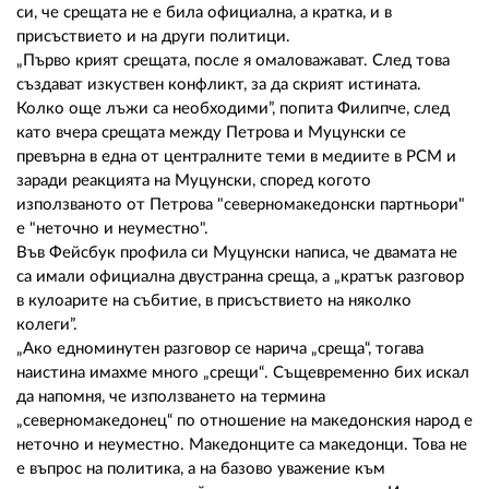
си, че срещата не е била официална, а кратка, и в
присъствието и на други политици.
„Първо крият срещата, после я омаловажават. След това
създават изкуствен конфликт, за да скрият истината.
Колко още лъжи са необходими”, попита Филипче, след
като вчера срещата между Петрова и Муцунски се
превърна в една от централните теми в медиите в РСМ и
заради реакцията на Муцунски, според когото
използваното от Петрова "северномакедонски партньори"
е "неточно и неуместно".
Във Фейсбук профила си Муцунски написа, че двамата не
са имали официална двустранна среща, а „кратък разговор
в кулоарите на събитие, в присъствието на няколко
колеги”.
„Ако едноминутен разговор се нарича „среща“, тогава
наистина имахме много „срещи“. Същевременно бих искал
да напомня, че използването на термина
„северномакедонец“ по отношение на македонския народ е
неточно и неуместно. Македонците са македонци. Това не
е въпрос на политика, а на базово уважение към