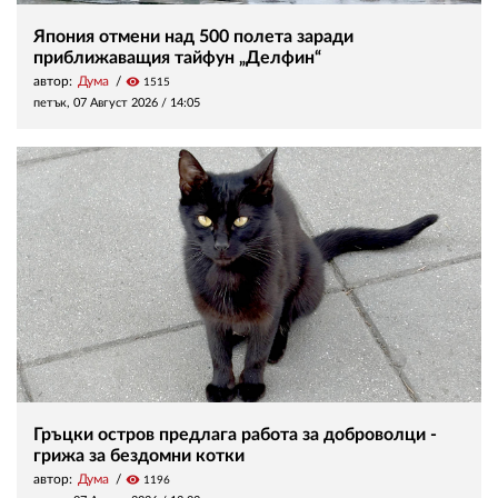
Япония отмени над 500 полета заради
приближаващия тайфун „Делфин“
автор:
Дума
visibility
1515
петък, 07 Август 2026 /
14:05
Гръцки остров предлага работа за доброволци -
грижа за бездомни котки
автор:
Дума
visibility
1196