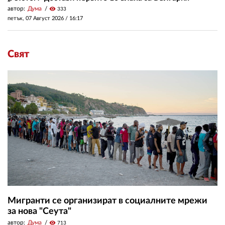
автор:
Дума
visibility
333
петък, 07 Август 2026 /
16:17
Свят
Мигранти се организират в социалните мрежи
за нова "Сеута"
автор:
Дума
visibility
713