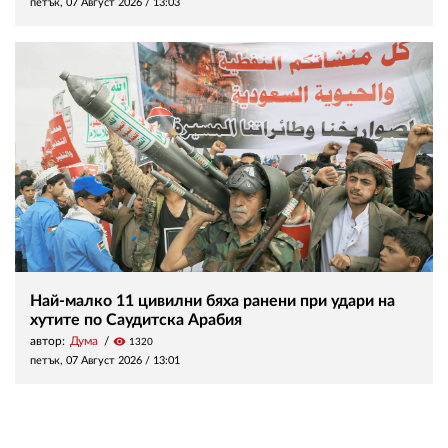
петък, 07 Август 2026 /
13:03
Най-малко 11 цивилни бяха ранени при удари на
хутите по Саудитска Арабия
автор:
Дума
visibility
1320
петък, 07 Август 2026 /
13:01