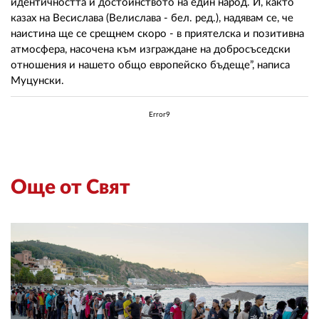
идентичността и достойнството на един народ. И, както
казах на Весислава (Велислава - бел. ред.), надявам се, че
наистина ще се срещнем скоро - в приятелска и позитивна
атмосфера, насочена към изграждане на добросъседски
отношения и нашето общо европейско бъдеще”, написа
Муцунски.
Error9
Още от Свят