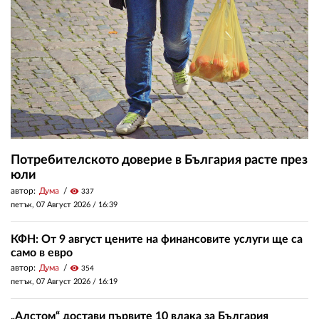
Потребителското доверие в България расте през
юли
автор:
Дума
visibility
337
петък, 07 Август 2026 /
16:39
КФН: От 9 август цените на финансовите услуги ще са
само в евро
автор:
Дума
visibility
354
петък, 07 Август 2026 /
16:19
„Алстом“ достави първите 10 влака за България