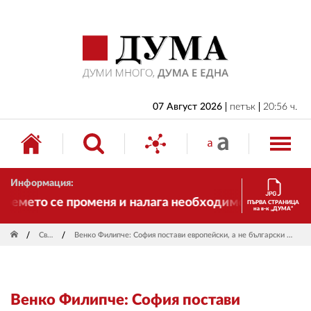
НАЧАЛО
БЪЛГАРИЯ
ИКОНОМИКА
ИЗБОРИ
07 Август 2026
петък
20:56 ч.
СВЯТ
ОБЩЕСТВО
Информация:
КУЛТУРА
емето се променя и налага необходимостта от транс
ПЪРВА СТРАНИЦА
на в-к „ДУМА“
ЖИВОТ
Свят
Венко Филипче: София постави европейски, а не български въпрос
СПОРТ
ПРИЛОЖЕНИЯ
Венко Филипче: София постави
ДРУГИ