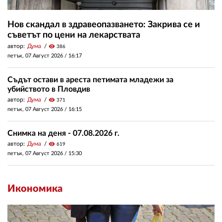
Нов скандал в здравеопазването: Закрива се и
съветът по цени на лекарствата
автор:
Дума
visibility
386
петък, 07 Август 2026 /
16:17
Съдът остави в ареста петимата младежи за
убийството в Пловдив
автор:
Дума
visibility
371
петък, 07 Август 2026 /
16:15
Снимка на деня - 07.08.2026 г.
автор:
Дума
visibility
619
петък, 07 Август 2026 /
15:30
Икономика