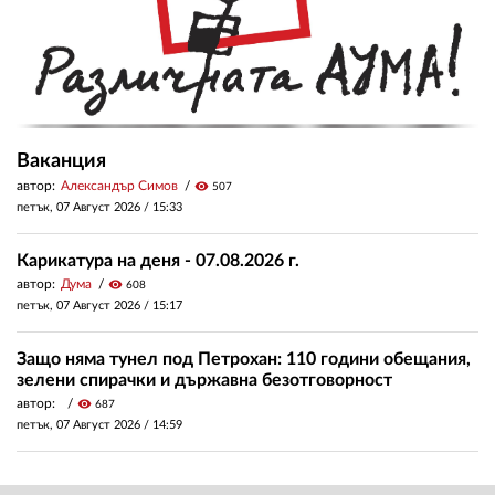
Ваканция
автор:
Александър Симов
visibility
507
петък, 07 Август 2026 /
15:33
Карикатура на деня - 07.08.2026 г.
автор:
Дума
visibility
608
петък, 07 Август 2026 /
15:17
Защо няма тунел под Петрохан: 110 години обещания,
зелени спирачки и държавна безотговорност
автор:
visibility
687
петък, 07 Август 2026 /
14:59