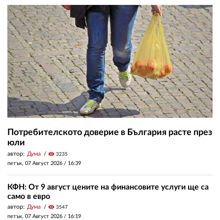
Потребителското доверие в България расте през
юли
автор:
Дума
visibility
3235
петък, 07 Август 2026 /
16:39
КФН: От 9 август цените на финансовите услуги ще са
само в евро
автор:
Дума
visibility
3547
петък, 07 Август 2026 /
16:19