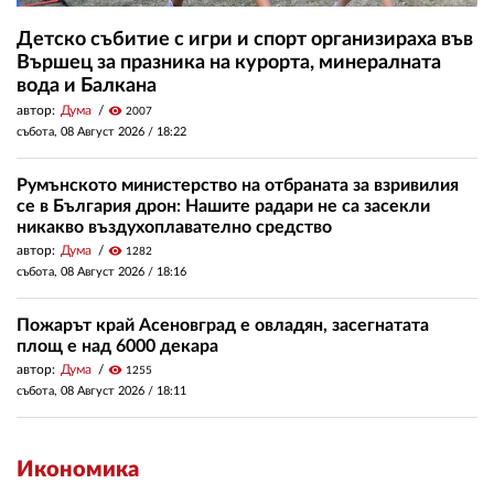
Детско събитие с игри и спорт организираха във
Вършец за празника на курорта, минералната
вода и Балкана
автор:
Дума
visibility
2007
събота, 08 Август 2026 /
18:22
Румънското министерство на отбраната за взривилия
се в България дрон: Нашите радари не са засекли
никакво въздухоплавателно средство
автор:
Дума
visibility
1282
събота, 08 Август 2026 /
18:16
Пожарът край Асеновград е овладян, засегнатата
площ е над 6000 декара
автор:
Дума
visibility
1255
събота, 08 Август 2026 /
18:11
Икономика