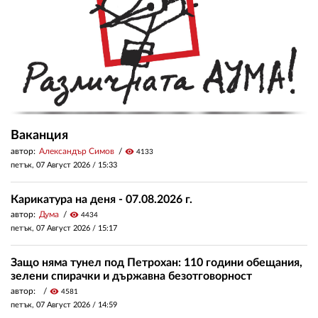
Ваканция
автор:
Александър Симов
visibility
4133
петък, 07 Август 2026 /
15:33
Карикатура на деня - 07.08.2026 г.
автор:
Дума
visibility
4434
петък, 07 Август 2026 /
15:17
Защо няма тунел под Петрохан: 110 години обещания,
зелени спирачки и държавна безотговорност
автор:
visibility
4581
петък, 07 Август 2026 /
14:59