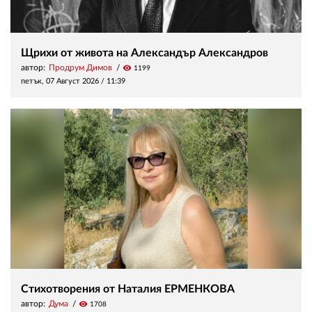
Щрихи от живота на Александър Александров
автор:
Продрум Димов
visibility
1199
петък, 07 Август 2026 /
11:39
Стихотворения от Наталия ЕРМЕНКОВА
автор:
Дума
visibility
1708