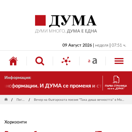
НАЧАЛО
БЪЛГАРИЯ
ИКОНОМИКА
ИЗБОРИ
09 Август 2026
неделя
07:51 ч.
СВЯТ
ОБЩЕСТВО
Информация:
КУЛТУРА
нсформации. И ДУМА се променя и става електронно 
ПЪРВА СТРАНИЦА
на в-к „ДУМА“
ЖИВОТ
Пегас
Вечер на българската поезия "Така диша вечността" в Москва
СПОРТ
ПРИЛОЖЕНИЯ
Хоризонти
ДРУГИ