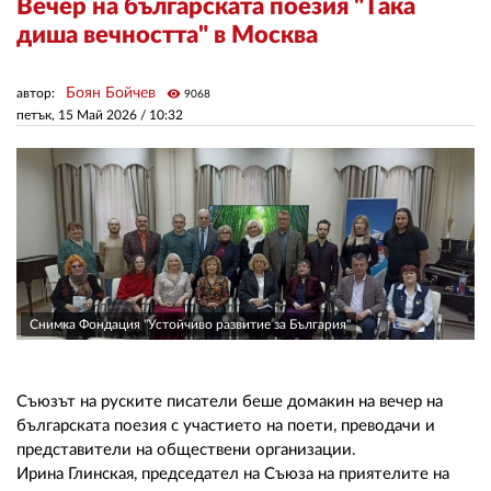
Вечер на българската поезия "Така
диша вечността" в Москва
ЗА НАС
Боян Бойчев
автор:
visibility
9068
АВТОРИ
петък, 15 Май 2026 /
10:32
РЕДАКЦИЯ
КОНТАКТИ
РЕКЛАМА
АБОНАМЕНТ
УСЛОВИЯ ЗА ПОЛЗВАНЕ
Снимка Фондация "Устойчиво развитие за България"
ПОЛИТИКА ЗА БИСКВИТКИТЕ
Съюзът на руските писатели беше домакин на вечер на
ПОЛИТИКАТА ЗА
българската поезия с участието на поети, преводачи и
ПОВЕРИТЕЛНОСТ
представители на обществени организации.
Ирина Глинская, председател на Съюза на приятелите на