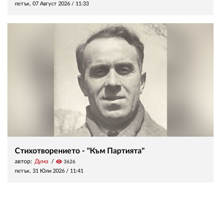
петък, 07 Август 2026 /
11:33
Стихотворението - "Към Партията"
автор:
Дума
visibility
3626
петък, 31 Юли 2026 /
11:41