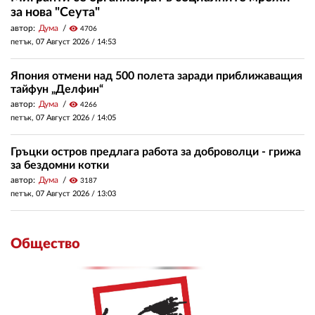
за нова "Сеута"
автор:
Дума
visibility
4706
петък, 07 Август 2026 /
14:53
Япония отмени над 500 полета заради приближаващия
тайфун „Делфин“
автор:
Дума
visibility
4266
петък, 07 Август 2026 /
14:05
Гръцки остров предлага работа за доброволци - грижа
за бездомни котки
автор:
Дума
visibility
3187
петък, 07 Август 2026 /
13:03
Общество