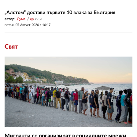
„Алстом“ достави първите 10 влака за България
автор:
Дума
visibility
2956
петък, 07 Август 2026 /
16:17
Свят
Мигранти се организират в социалните мрежи