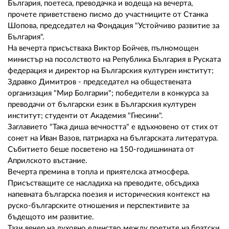
02 975 20 35
България, поетеса, преводачка и водеща на вечерта,
прочете приветствено писмо до участниците от Станка
Шопова, председател на Фондация "Устойчиво развитие за
България".
На вечерта присъстваха Виктор Бойчев, пълномощен
министър на посолството на Република България в Руската
федерация и директор на Българския културен институт;
Здравко Димитров - председател на обществената
организация "Мир Болгарии"; победители в конкурса за
преводачи от български език в Българския културен
институт; студенти от Академия "Гнесини".
Заглавието "Така диша вечността" е вдъхновено от стих от
сонет на Иван Вазов, патриарха на българската литература.
Събитието беше посветено на 150-годишнината от
Априлското въстание.
Вечерта премина в топла и приятелска атмосфера.
Присъстващите се насладиха на преводите, обсъдиха
напевната българска поезия и историческия контекст на
руско-българските отношения и перспективите за
бъдещото им развитие.
Тази вечер на духовно единство между поетите на братски