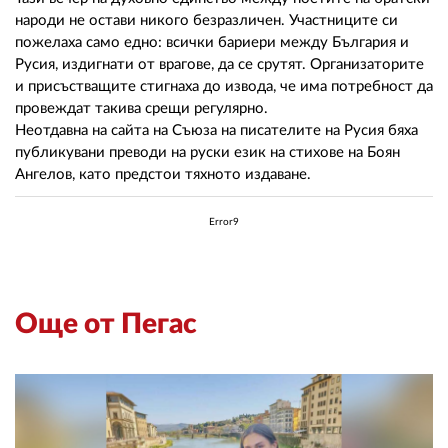
народи не остави никого безразличен. Участниците си
пожелаха само едно: всички бариери между България и
Русия, издигнати от врагове, да се срутят. Организаторите
и присъстващите стигнаха до извода, че има потребност да
провеждат такива срещи регулярно.
Неотдавна на сайта на Съюза на писателите на Русия бяха
публикувани преводи на руски език на стихове на Боян
Ангелов, като предстои тяхното издаване.
Error9
Още от Пегас