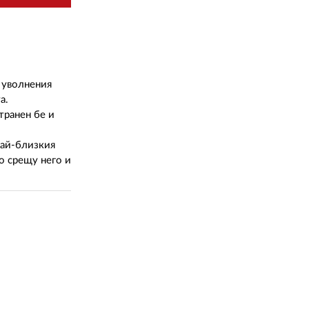
02 975 20 35
 уволнения
та.
транен бе и
най-близкия
о срещу него и