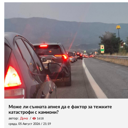
Може ли сънната апнея да е фактор за тежките
катастрофи с камиони?
автор:
Дума
visibility
1618
сряда, 05 Август 2026 /
21:19