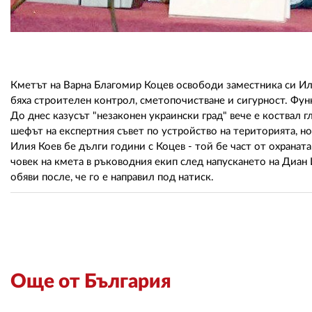
Кметът на Варна Благомир Коцев освободи заместника си Ил
бяха строителен контрол, сметопочистване и сигурност. Фун
До днес казусът "незаконен украински град" вече е коствал 
шефът на експертния съвет по устройство на територията, но
Илия Коев бе дълги години с Коцев - той бе част от охранат
човек на кмета в ръководния екип след напускането на Диан
обяви после, че го е направил под натиск.
Още от България