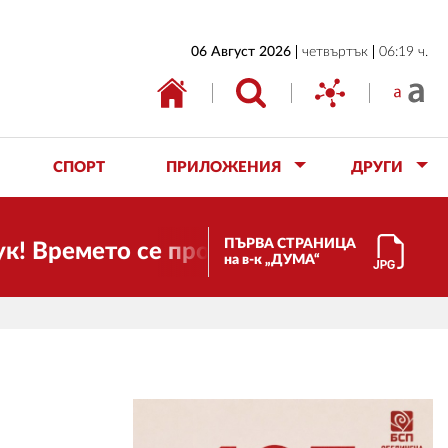
НАЧАЛО
06 Август 2026
четвъртък
06:19 ч.
БЪЛГАРИЯ
ИКОНОМИКА
ИЗБОРИ
СПОРТ
ПРИЛОЖЕНИЯ
ДРУГИ
СВЯТ
ОБЩЕСТВО
ПЪРВА СТРАНИЦА
мето се променя и налага необходимост
на в-к „ДУМА“
КУЛТУРА
ЖИВОТ
СПОРТ
ПРИЛОЖЕНИЯ
ДРУГИ