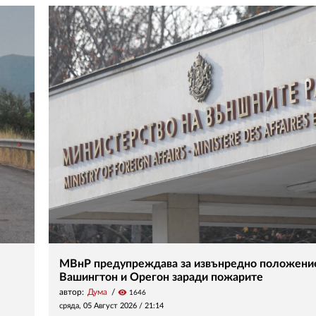
МВнР предупреждава за извънредно положени
Вашингтон и Орегон заради пожарите
автор:
Дума
visibility
1646
сряда, 05 Август 2026 /
21:14