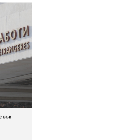
е във