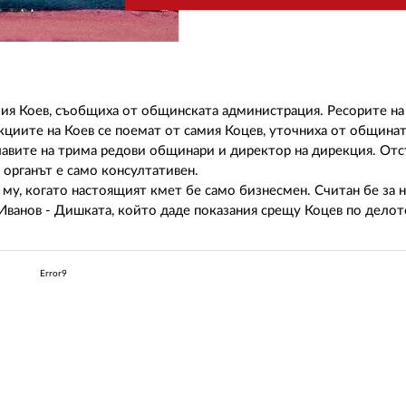
ия Коев, съобщиха от общинската администрация. Ресорите на
кциите на Коев се поемат от самия Коцев, уточниха от община
главите на трима редови общинари и директор на дирекция. Отс
 органът е само консултативен.
а му, когато настоящият кмет бе само бизнесмен. Считан бе за 
 Иванов - Дишката, който даде показания срещу Коцев по делот
Error9