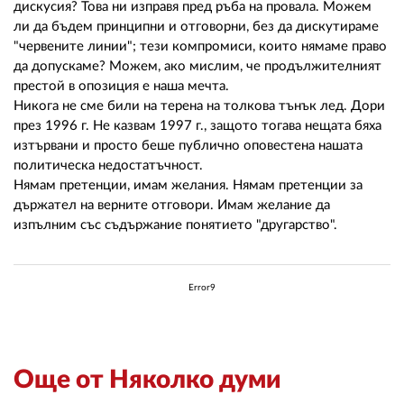
дискусия? Това ни изправя пред ръба на провала. Можем
ли да бъдем принципни и отговорни, без да дискутираме
"червените линии"; тези компромиси, които нямаме право
да допускаме? Можем, ако мислим, че продължителният
престой в опозиция е наша мечта.
Никога не сме били на терена на толкова тънък лед. Дори
през 1996 г. Не казвам 1997 г., защото тогава нещата бяха
изтървани и просто беше публично оповестена нашата
политическа недостатъчност.
Нямам претенции, имам желания. Нямам претенции за
държател на верните отговори. Имам желание да
изпълним със съдържание понятието "другарство".
Error9
Още от Няколко думи