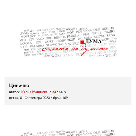
Цинично
автор:
Юлия Кулинска
visibility
16409
петък, 01 Септември 2023
/ брой: 169