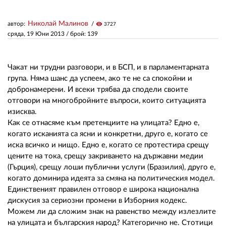
Николай Малинов
автор:
visibility
3727
ЗА НАС
сряда, 19 Юни 2013
/ брой: 139
АВТОРИ
РЕДАКЦИЯ
Чакат ни трудни разговори, и в БСП, и в парламентарната
група. Няма шанс да успеем, ако те не са спокойни и
КОНТАКТИ
добронамерени. И всеки трябва да сподели своите
отговори на многобройните въпроси, които ситуацията
РЕКЛАМА
изисква.
Как се отнасяме към претенциите на улицата? Едно е,
АБОНАМЕНТ
когато исканията са ясни и конкретни, друго е, когато се
иска всичко и нищо. Едно е, когато се протестира срещу
УСЛОВИЯ ЗА ПОЛЗВАНЕ
цените на тока, срещу закриването на държавни медии
(Гърция), срещу лоши публични услуги (Бразилия), друго е,
ПОЛИТИКА ЗА БИСКВИТКИТЕ
когато доминира идеята за смяна на политическия модел.
ПОЛИТИКАТА ЗА
Единственият правилен отговор е широка национална
ПОВЕРИТЕЛНОСТ
дискусия за сериозни промени в Изборния кодекс.
Можем ли да сложим знак на равенство между излезлите
на улицата и българския народ? Категорично не. Стотици