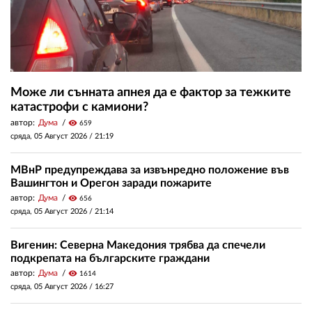
Може ли сънната апнея да е фактор за тежките
катастрофи с камиони?
автор:
Дума
visibility
659
сряда, 05 Август 2026 /
21:19
МВнР предупреждава за извънредно положение във
Вашингтон и Орегон заради пожарите
автор:
Дума
visibility
656
сряда, 05 Август 2026 /
21:14
Вигенин: Северна Македония трябва да спечели
подкрепата на българските граждани
автор:
Дума
visibility
1614
сряда, 05 Август 2026 /
16:27