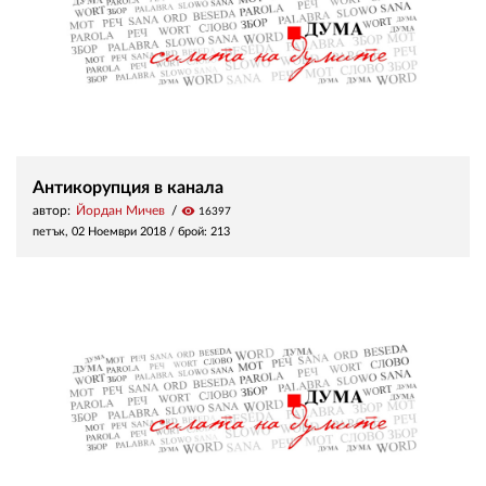
Антикорупция в канала
автор:
Йордан Мичев
visibility
16397
петък, 02 Ноември 2018
/ брой: 213