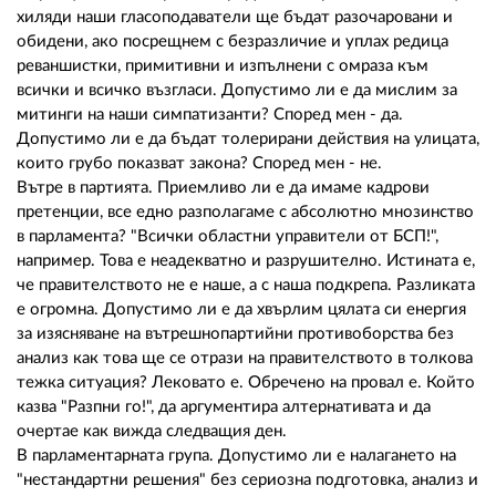
02 975 20 35
хиляди наши гласоподаватели ще бъдат разочаровани и
обидени, ако посрещнем с безразличие и уплах редица
реваншистки, примитивни и изпълнени с омраза към
всички и всичко възгласи. Допустимо ли е да мислим за
митинги на наши симпатизанти? Според мен - да.
Допустимо ли е да бъдат толерирани действия на улицата,
които грубо показват закона? Според мен - не.
Вътре в партията. Приемливо ли е да имаме кадрови
претенции, все едно разполагаме с абсолютно мнозинство
в парламента? "Всички областни управители от БСП!",
например. Това е неадекватно и разрушително. Истината е,
че правителството не е наше, а с наша подкрепа. Разликата
е огромна. Допустимо ли е да хвърлим цялата си енергия
за изясняване на вътрешнопартийни противоборства без
анализ как това ще се отрази на правителството в толкова
тежка ситуация? Лековато е. Обречено на провал е. Който
казва "Разпни го!", да аргументира алтернативата и да
очертае как вижда следващия ден.
В парламентарната група. Допустимо ли е налагането на
"нестандартни решения" без сериозна подготовка, анализ и