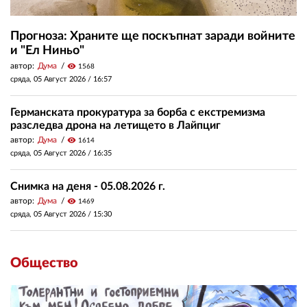
Прогноза: Храните ще поскъпнат заради войните
и "Ел Ниньо"
автор:
Дума
visibility
1568
сряда, 05 Август 2026 /
16:57
Германската прокуратура за борба с екстремизма
разследва дрона на летището в Лайпциг
автор:
Дума
visibility
1614
сряда, 05 Август 2026 /
16:35
Снимка на деня - 05.08.2026 г.
автор:
Дума
visibility
1469
сряда, 05 Август 2026 /
15:30
Общество