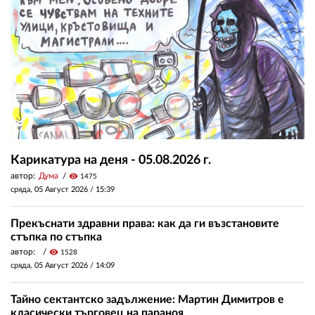
Карикатура на деня - 05.08.2026 г.
автор:
Дума
visibility
1475
сряда, 05 Август 2026 /
15:39
Прекъснати здравни права: как да ги възстановите
стъпка по стъпка
автор:
visibility
1528
сряда, 05 Август 2026 /
14:09
Тайно сектантско задължение: Мартин Димитров е
класически търговец на параноя