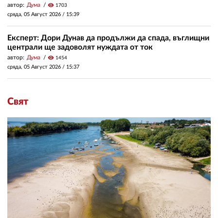
автор:
Дума
visibility
1703
сряда, 05 Август 2026 /
15:39
Експерт: Дори Дунав да продължи да спада, въглищни
централи ще задоволят нуждата от ток
автор:
Дума
visibility
1454
сряда, 05 Август 2026 /
15:37
Свят