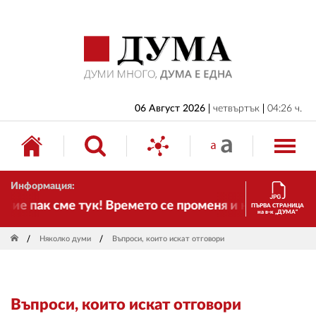
НАЧАЛО
БЪЛГАРИЯ
ИКОНОМИКА
ИЗБОРИ
06 Август 2026
четвъртък
04:26 ч.
СВЯТ
ОБЩЕСТВО
Информация:
КУЛТУРА
е пак сме тук! Времето се променя и налага необхо
ПЪРВА СТРАНИЦА
на в-к „ДУМА“
ЖИВОТ
Няколко думи
Въпроси, които искат отговори
СПОРТ
ПРИЛОЖЕНИЯ
Въпроси, които искат отговори
ДРУГИ