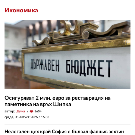
Икономика
Осигуряват 2 млн. евро за реставрация на
паметника на връх Шипка
автор:
Дума
visibility
1604
сряда, 05 Август 2026 /
16:33
Нелегален цех край София е бълвал фалшив зехтин