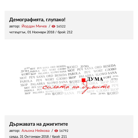
Демографията, глупако!
автор:
Йордан Мичев
visibility
16522
четвъртък, 01 Ноември 2018
/ брой: 212
Държавата на джигитите
автор:
Альона Нейкова
visibility
16792
сряда, 31 Октомври 2018
/ брой: 211