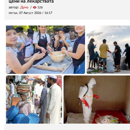
цени на лекарствата
автор:
Дума
visibility
328
петък, 07 Август 2026 /
16:17