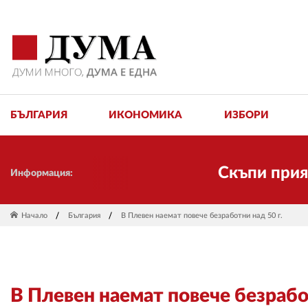
БЪЛГАРИЯ
ИКОНОМИКА
ИЗБОРИ
Скъпи приятели!
Информация:
Начало
България
В Плевен наемат повече безработни над 50 г.
В Плевен наемат повече безработ