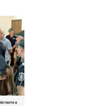
02 975 20 35
йството в