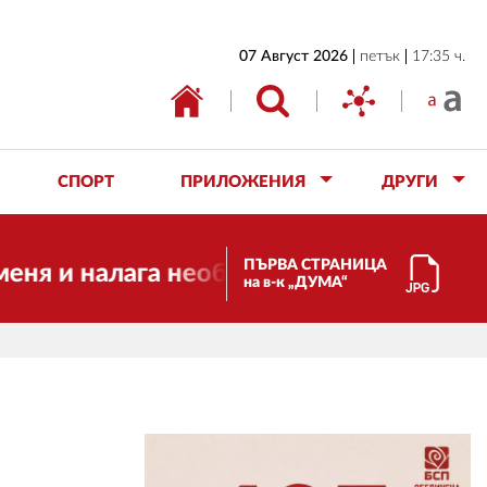
НАЧАЛО
07 Август 2026
петък
17:35 ч.
БЪЛГАРИЯ
ИКОНОМИКА
ИЗБОРИ
СПОРТ
ПРИЛОЖЕНИЯ
ДРУГИ
СВЯТ
ОБЩЕСТВО
ПЪРВА СТРАНИЦА
и налага необходимостта от трансформа
на в-к „ДУМА“
КУЛТУРА
ЖИВОТ
СПОРТ
ПРИЛОЖЕНИЯ
ДРУГИ