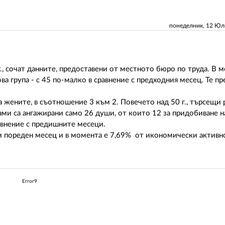
понеделник, 12 Ю
г., сочат данните, предоставени от местното бюро по труда. В 
а група - с 45 по-малко в сравнение с предходния месец. Те пр
 жените, в съотношение 3 към 2. Повечето над 50 г., търсещи р
ми са ангажирани само 26 души, от които 12 за придобиване на
авнение с предишните месеци.
и пореден месец и в момента е 7,69% от икономически активн
Error9