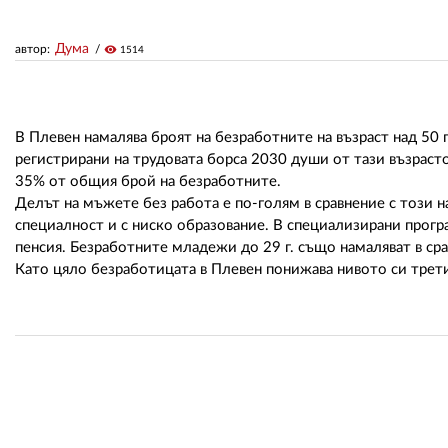
Дума
автор:
visibility
1514
В Плевен намалява броят на безработните на възраст над 50 
регистрирани на трудовата борса 2030 души от тази възрастов
35% от общия брой на безработните.
Делът на мъжете без работа е по-голям в сравнение с този на
специалност и с ниско образование. В специализирани програ
пенсия. Безработните младежи до 29 г. също намаляват в ср
Като цяло безработицата в Плевен понижава нивото си трет