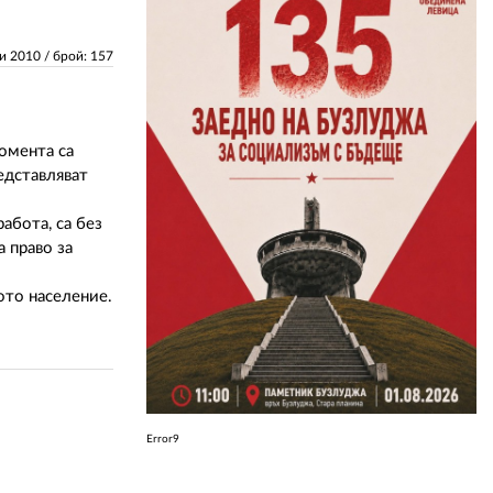
ЗА НАС
ли 2010
/ брой: 157
АВТОРИ
РЕДАКЦИЯ
момента са
едставляват
КОНТАКТИ
абота, са без
РЕКЛАМА
 право за
АБОНАМЕНТ
ото население.
УСЛОВИЯ ЗА ПОЛЗВАНЕ
ПОЛИТИКА ЗА БИСКВИТКИТЕ
ПОЛИТИКАТА ЗА
ПОВЕРИТЕЛНОСТ
Error9