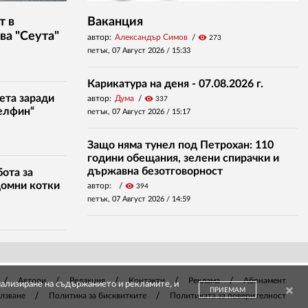
т в
Ваканция
ва "Сеута"
автор:
Александър Симов
visibility
273
петък, 07 Август 2026 /
15:33
Карикатура на деня - 07.08.2026 г.
ета заради
автор:
Дума
visibility
337
елфин“
петък, 07 Август 2026 /
15:17
Защо няма тунел под Петрохан: 110
години обещания, зелени спирачки и
държавна безотговорност
ота за
домни котки
автор:
visibility
394
петък, 07 Август 2026 /
14:59
Автори
Редакция
Контакти
Реклама
Абонамент
онализиране на съдържанието и рекламите, и
ПРИЕМАМ
олзване
Политика за бисквитките
Политиката за поверителност