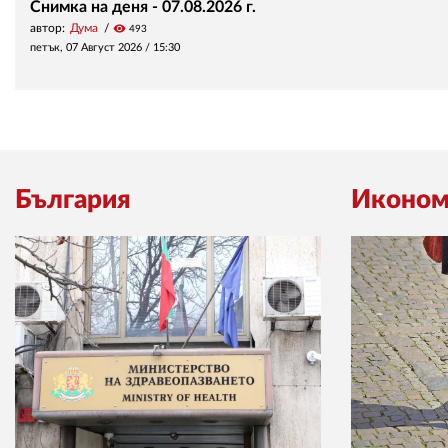
Снимка на деня - 07.08.2026 г.
автор:
Дума
visibility
493
петък, 07 Август 2026 /
15:30
България
Иконом