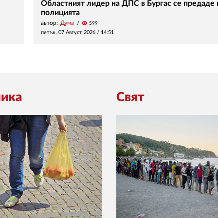
Областният лидер на ДПС в Бургас се предаде 
полицията
автор:
Дума
visibility
599
петък, 07 Август 2026 /
14:51
ика
Свят