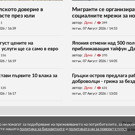
ското доверие в
Мигранти се организира
асте през юли
социалните мрежи за но
автор:
Дума
visibility
1
399
026 /
16:39
петък, 07 Август 2026 /
14:53
густ цените на
Япония отмени над 500 пол
услуги ще са само в евро
приближаващия тайфун „Д
автор:
Дума
visibility
156
370
026 /
16:19
петък, 07 Август 2026 /
14:05
тави първите 10 влака за
Гръцки остров предлага раб
доброволци - грижа за без
автор:
Дума
visibility
135
631
026 /
16:17
петък, 07 Август 2026 /
13:03
За нас
то ни помагат за подобряване на преживяването на потребителите, за перс
ете нашата
политика за бисквитките
и
политиката ни за поверителност
.
Условия за п