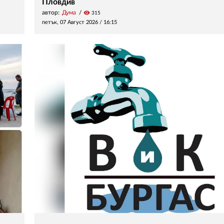
Пловдив
автор:
Дума
visibility
315
петък, 07 Август 2026 /
16:15