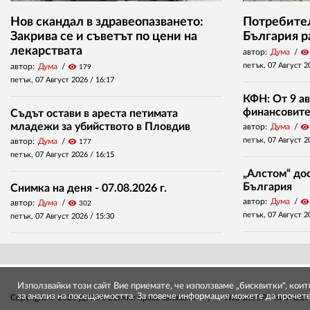
Нов скандал в здравеопазването:
Потребител
Закрива се и съветът по цени на
България р
лекарствата
автор:
Дума
visibility
петък, 07 Август 2
автор:
Дума
visibility
179
петък, 07 Август 2026 /
16:17
КФН: От 9 ав
финансовите 
Съдът остави в ареста петимата
младежи за убийството в Пловдив
автор:
Дума
visibility
петък, 07 Август 2
автор:
Дума
visibility
177
петък, 07 Август 2026 /
16:15
„Алстом“ дос
България
Снимка на деня - 07.08.2026 г.
автор:
Дума
visibility
автор:
Дума
visibility
302
петък, 07 Август 2
петък, 07 Август 2026 /
15:30
Използвайки този сайт Вие приемате, че използваме „бисквитки", кои
за анализ на посещаемостта. За повече информация можете да прочет
Copyright © 2026 ДУМА. Всички права запазени
Web site
SP Vision Ltd
.