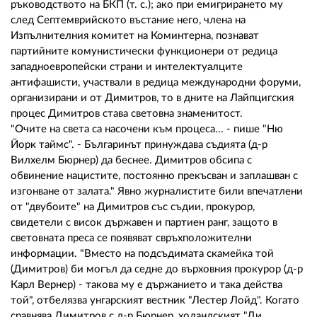
02 975 20 35
ръководството на БКП (т. с.); ако при емигрирането му
след Септемврийското въстание него, члена на
Изпълнителния комитет на Коминтерна, познават
партийните комунистически функционери от редица
западноевропейски страни и интелектуалците
антифашисти, участвали в редица международни форуми,
организирани и от Димитров, то в дните на Лайпцигския
процес Димитров става световна знаменитост.
"Очите на света са насочени към процеса... - пише "Ню
Йорк таймс". - Българинът принуждава съдията (д-р
Вилхелм Бюрнер) да беснее. Димитров обсипа с
обвинение нацистите, постоянно прекъсван и заплашван с
изгонване от залата." Явно журналистите били впечатлени
от "двубоите" на Димитров със съдии, прокурор,
свидетели с висок държавен и партиен ранг, защото в
световната преса се появяват свръхположителни
информации. "Вместо на подсъдимата скамейка той
(Димитров) би могъл да седне до върховния прокурор (д-р
Карл Вернер) - такова му е държанието и така действа
той", отбелязва унгарският вестник "Лестер Лойд". Когато
сравнява Димитров с д-р Бюрнер, холандският "Ди