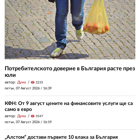
Потребителското доверие в България расте през
юли
автор:
Дума
visibility
3235
петък, 07 Август 2026 /
16:39
КФН: От 9 август цените на финансовите услуги ще са
само в евро
автор:
Дума
visibility
3547
петък, 07 Август 2026 /
16:19
„Алстом“ достави първите 10 влака за България