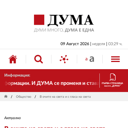
НАЧАЛО
БЪЛГАРИЯ
ИКОНОМИКА
ИЗБОРИ
09 Август 2026
неделя
03:29 ч.
СВЯТ
ОБЩЕСТВО
Информация:
КУЛТУРА
формации. И ДУМА се променя и става електронно изд
ПЪРВА СТРАНИЦА
на в-к „ДУМА“
ЖИВОТ
Общество
В очите на света и с гласа на света
СПОРТ
ПРИЛОЖЕНИЯ
Актуално
ДРУГИ