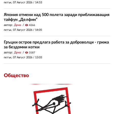
петък, 07 Август 2026 /
14:53
Япония отмени над 500 полета заради приближаващия
тайфун „Делфин“
автор:
Дума
visibility
4266
петък, 07 Август 2026 /
14:05
Гръцки остров предлага работа за доброволци - грижа
за бездомни котки
автор:
Дума
visibility
3187
петък, 07 Август 2026 /
13:03
Общество