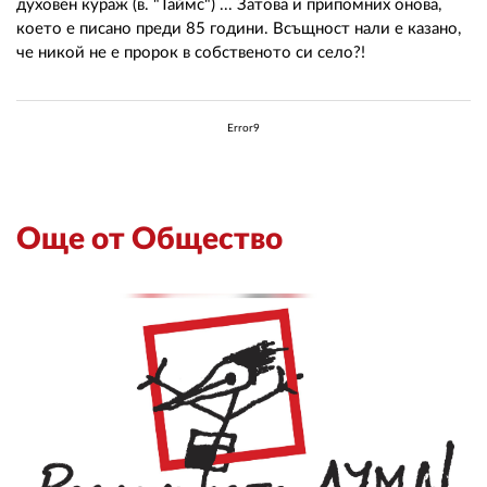
духовен кураж (в. "Таймс") ... Затова и припомних онова,
което е писано преди 85 години. Всъщност нали е казано,
че никой не е пророк в собственото си село?!
Error9
Още от Общество