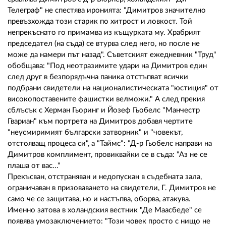
Телеграф" не спестява иронията: "Димитров значително
превъзхожда този старик по хитрост и ловкост. Той
непрекъснато го примамва из къщурката му. Храбрият
председател (на съда) се втурва след него, но после не
може да намери път назад". Съветският ежедневник "Труд"
обобщава: "Под неотразимите удари на Димитров един
след друг в безпорядъчна паника отстъпват всички
подбрани свидетели на националистическата "юстиция" от
високопоставените фашистки велможи." А след прекия
сблъсък с Херман Гьоринг и Йозеф Гьобелс "Манчестр
Гвариан" към портрета на Димитров добавя чертите
"неусмиримият български затворник" и "човекът,
отстояващ процеса си", а "Таймс": "Д-р Гьобелс направи на
Димитров комплимент, провиквайки се в съда: "Аз не се
плаша от вас..."
Прекъсван, отстраняван и недопускан в съдебната зала,
ограничаван в призоваването на свидетели, Г. Димитров не
само че се защитава, но и настъпва, оборва, атакува.
Именно затова в холандския вестник "Де Маасбеде" се
появява умозаключението: "Този човек просто с нищо не