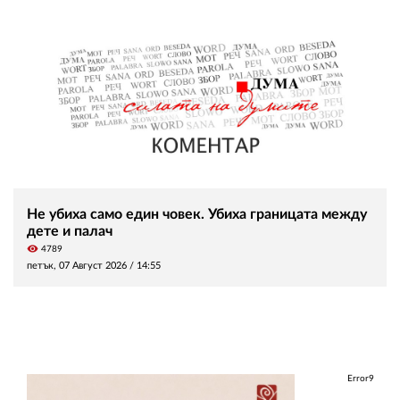
Не убиха само един човек. Убиха границата между
дете и палач
visibility
4789
петък, 07 Август 2026 /
14:55
Error9