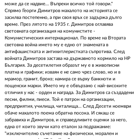
може да се надвие... Въпреки всичко той говори."
Спрямо Георги Димитров махалото на историята се
засилва постепенно, а при своя връх се задържа дълго
време. През лятото на 1935 г. Димитров оглавява
световната организация на комунистите -
Комунистическия интернационал. По време на Втората
световна война името му е едно от знамената в
антифашистката и антихитлеристката съпротива. След
войната Димитров застава на държавното кормило на НР
България. За десетилетия образът му е в живописни
платна и графики; изваян е не само чрез слово, но и в
мрамор, гранит, бронз; намира се върху банкноти и
пощенски марки. Името му е обвързано с най-високите
отличия у нас - орден и награда. За Димитров са създадени
песни, филми, пиеси. Той е патрон на организации,
предприятия, училища, читалища... След Десети ноември
обаче махалото поема обратна посока. И сякаш се
забравиха и Димитров, и справедливите оценки за него,
една от които звучи като еталон за подражание:
"изключително съчетание на физически, морален и