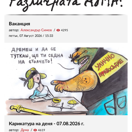
Ваканция
автор:
Александър Симов
visibility
4295
петък, 07 Август 2026 /
15:33
Карикатура на деня - 07.08.2026 г.
автор:
Дума
visibility
4619