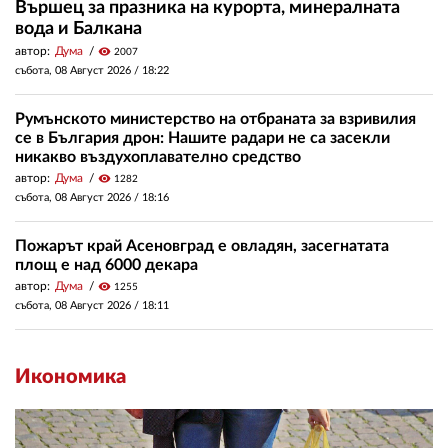
Вършец за празника на курорта, минералната
вода и Балкана
автор:
Дума
visibility
2007
събота, 08 Август 2026 /
18:22
Румънското министерство на отбраната за взривилия
се в България дрон: Нашите радари не са засекли
никакво въздухоплавателно средство
автор:
Дума
visibility
1282
събота, 08 Август 2026 /
18:16
Пожарът край Асеновград е овладян, засегнатата
площ е над 6000 декара
автор:
Дума
visibility
1255
събота, 08 Август 2026 /
18:11
Икономика