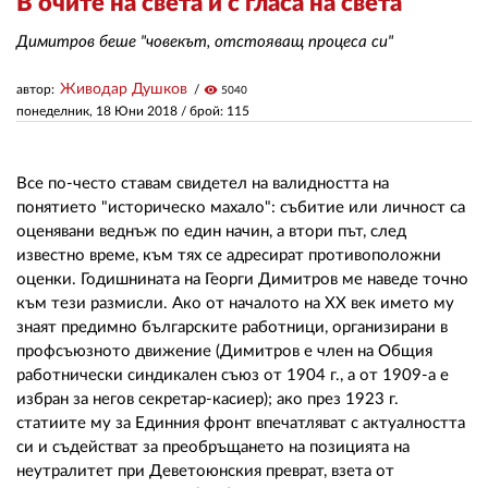
В очите на света и с гласа на света
Димитров беше "човекът, отстояващ процеса си"
ЗА НАС
Живодар Душков
автор:
visibility
5040
АВТОРИ
понеделник, 18 Юни 2018
/ брой: 115
РЕДАКЦИЯ
Все по-често ставам свидетел на валидността на
КОНТАКТИ
понятието "историческо махало": събитие или личност са
РЕКЛАМА
оценявани веднъж по един начин, а втори път, след
известно време, към тях се адресират противоположни
АБОНАМЕНТ
оценки. Годишнината на Георги Димитров ме наведе точно
към тези размисли. Ако от началото на ХХ век името му
УСЛОВИЯ ЗА ПОЛЗВАНЕ
знаят предимно българските работници, организирани в
профсъюзното движение (Димитров е член на Общия
ПОЛИТИКА ЗА БИСКВИТКИТЕ
работнически синдикален съюз от 1904 г., а от 1909-а е
избран за негов секретар-касиер); ако през 1923 г.
ПОЛИТИКАТА ЗА
статиите му за Единния фронт впечатляват с актуалността
ПОВЕРИТЕЛНОСТ
си и съдействат за преобръщането на позицията на
неутралитет при Деветоюнския преврат, взета от