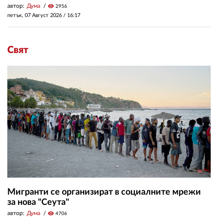
автор:
Дума
visibility
2956
петък, 07 Август 2026 /
16:17
Свят
Мигранти се организират в социалните мрежи
за нова "Сеута"
автор:
Дума
visibility
4706