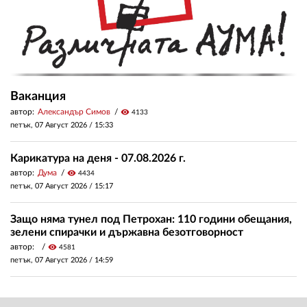
Ваканция
автор:
Александър Симов
visibility
4133
петък, 07 Август 2026 /
15:33
Карикатура на деня - 07.08.2026 г.
автор:
Дума
visibility
4434
петък, 07 Август 2026 /
15:17
Защо няма тунел под Петрохан: 110 години обещания,
зелени спирачки и държавна безотговорност
автор:
visibility
4581
петък, 07 Август 2026 /
14:59