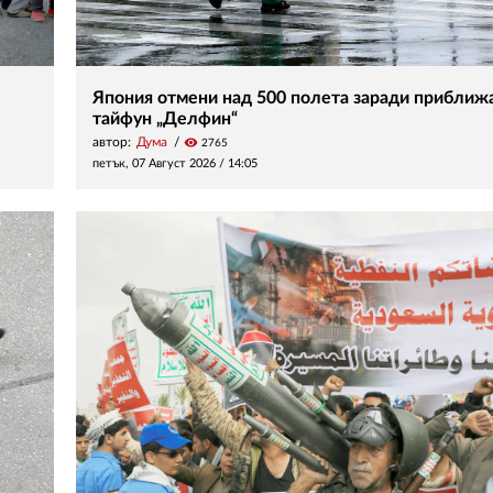
Япония отмени над 500 полета заради прибли
тайфун „Делфин“
автор:
Дума
visibility
2765
петък, 07 Август 2026 /
14:05