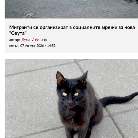
Мигранти се организират в социалните мрежи за нова
"Сеута"
автор:
Дума
visibility
3110
петък, 07 Август 2026 /
14:53