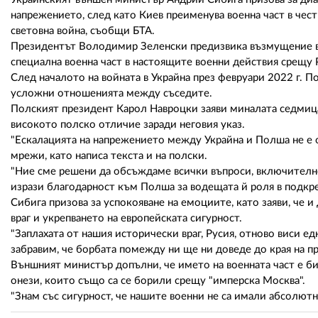
напрежението, след като Киев преименува военна част в чест
световна война, съобщи БТА.
Президентът Володимир Зеленски предизвика възмущение в П
специална военна част в настоящите военни действия срещу Р
След началото на войната в Украйна през февруари 2022 г. П
усложни отношенията между съседите.
Полският президент Карол Навроцки заяви миналата седмица,
високото полско отличие заради неговия указ.
"Ескалацията на напрежението между Украйна и Полша не е от
мрежи, като написа текста и на полски.
"Ние сме решени да обсъждаме всички въпроси, включително 
изрази благодарност към Полша за водещата й роля в подкре
Сибига призова за успокояване на емоциите, като заяви, че 
враг и укрепването на европейската сигурност.
"Заплахата от нашия исторически враг, Русия, отново виси е
забравим, че борбата помежду ни ще ни доведе до края на пр
Външният министър допълни, че името на военната част е би
онези, които също са се борили срещу "имперска Москва".
"Знам със сигурност, че нашите военни не са имали абсолютн