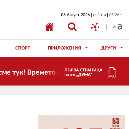
НАЧАЛО
08 Август 2026
събота
05:26 ч.
БЪЛГАРИЯ
ИКОНОМИКА
ИЗБОРИ
СПОРТ
ПРИЛОЖЕНИЯ
ДРУГИ
СВЯТ
ОБЩЕСТВО
ПЪРВА СТРАНИЦА
! Времето се променя и налага необход
на в-к „ДУМА“
КУЛТУРА
ЖИВОТ
СПОРТ
ПРИЛОЖЕНИЯ
ДРУГИ