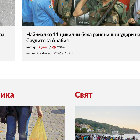
за
Най-малко 11 цивилни бяха ранени при удари на
Саудитска Арабия
автор:
Дума
visibility
2504
петък, 07 Август 2026 /
13:01
ика
Свят