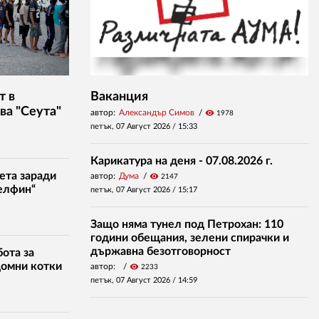
т в
Ваканция
ва "Сеута"
автор:
Александър Симов
visibility
1978
петък, 07 Август 2026 /
15:33
Карикатура на деня - 07.08.2026 г.
ета заради
автор:
Дума
visibility
2147
елфин“
петък, 07 Август 2026 /
15:17
Защо няма тунел под Петрохан: 110
години обещания, зелени спирачки и
държавна безотговорност
ота за
домни котки
автор:
visibility
2233
петък, 07 Август 2026 /
14:59