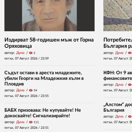
Издирват 58-годишен мъж от Горна
Потребител
Оряховица
България р
автор:
Дума
visibility
автор:
Дума
visibility
2
петък, 07 Август 2026 /
23:59
петък, 07 Август 2
Съдът остави в ареста младежите,
КФН: От 9 ав
убили Георги на Младежкия хълм в
финансовите 
Пловдив
автор:
Дума
visibility
автор:
Дума
visibility
петък, 07 Август 2
54
петък, 07 Август 2026 /
23:55
„Алстом“ дос
БАБХ призовава: Не купувайте! Не
България
докосвайте! Сигнализирайте!
автор:
Дума
visibility
автор:
Дума
visibility
петък, 07 Август 2
111
петък, 07 Август 2026 /
23:51