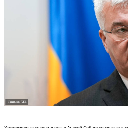
Снимка БТА
Украинският външен министър Андрий Сибига призова за диал