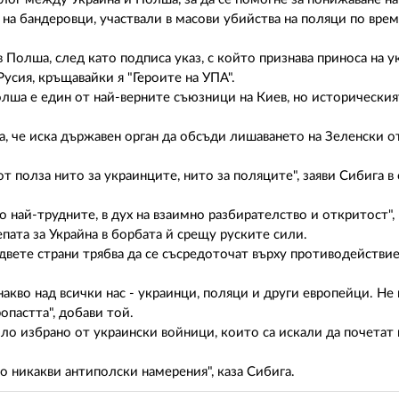
 на бандеровци, участвали в масови убийства на поляци по врем
олша, след като подписа указ, с който признава приноса на у
усия, кръщавайки я "Героите на УПА".
олша е един от най-верните съюзници на Киев, но историческия
 че иска държавен орган да обсъди лишаването на Зеленски о
 полза нито за украинците, нито за поляците", заяви Сибига в
най-трудните, в дух на взаимно разбирателство и откритост", к
пата за Украйна в борбата й срещу руските сили.
и двете страни трябва да се съсредоточат върху противодействи
днакво над всички нас - украинци, поляци и други европейци. Н
опастта", добави той.
ло избрано от украински войници, които са искали да почетат 
о никакви антиполски намерения", каза Сибига.