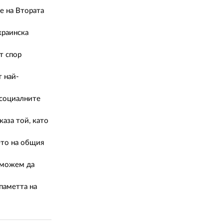
02 975 20 35
е на Втората
краинска
т спор
т най-
 социалните
аза той, като
ето на общия
е можем да
паметта на