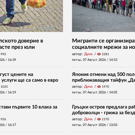
ското доверие в
Мигранти се организира
асте през юли
социалните мрежи за но
автор:
Дума
visibility
992
2281
026 /
16:39
петък, 07 Август 2026 /
14:53
густ цените на
Япония отмени над 500 пол
услуги ще са само в евро
приближаващия тайфун „Д
автор:
Дума
visibility
1035
1970
026 /
16:19
петък, 07 Август 2026 /
14:05
тави първите 10 влака за
Гръцки остров предлага раб
доброволци - грижа за без
автор:
Дума
visibility
926
1570
026 /
16:17
петък, 07 Август 2026 /
13:03