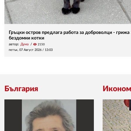
Гръцки остров предлага работа за доброволци - грижа 
бездомни котки
автор:
Дума
visibility
2150
петък, 07 Август 2026 /
13:03
България
Иконом