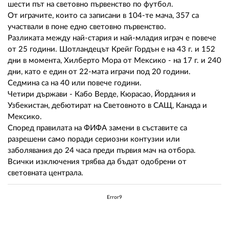
шести път на световно първенство по футбол.
От играчите, които са записани в 104-те мача, 357 са
участвали в поне едно световно първенство.
Разликата между най-стария и най-младия играч е повече
от 25 години. Шотландецът Крейг Гордън е на 43 г. и 152
дни в момента, Хилберто Мора от Мексико - на 17 г. и 240
дни, като е един от 22-мата играчи под 20 години.
Седмина са на 40 или повече години.
Четири държави - Кабо Верде, Кюрасао, Йордания и
Узбекистан, дебютират на Световното в САЩ, Канада и
Мексико.
Според правилата на ФИФА замени в съставите са
разрешени само поради сериозни контузии или
заболявания до 24 часа преди първия мач на отбора.
Всички изключения трябва да бъдат одобрени от
световната централа.
Error9