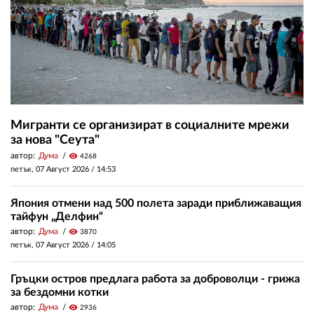
Мигранти се организират в социалните мрежи
за нова "Сеута"
автор:
Дума
visibility
4268
петък, 07 Август 2026 /
14:53
Япония отмени над 500 полета заради приближаващия
тайфун „Делфин“
автор:
Дума
visibility
3870
петък, 07 Август 2026 /
14:05
Гръцки остров предлага работа за доброволци - грижа
за бездомни котки
автор:
Дума
visibility
2936