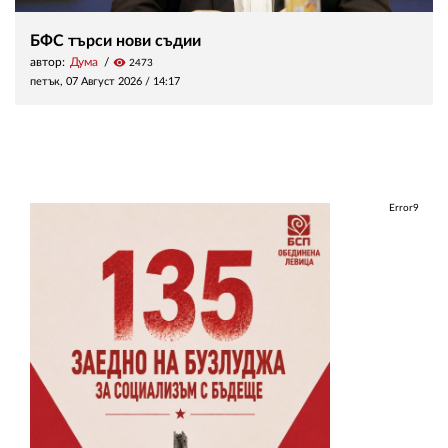
БФС търси нови съдии
автор:
Дума
visibility
2473
петък, 07 Август 2026 /
14:17
Error9