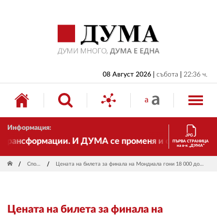
НАЧАЛО
БЪЛГАРИЯ
ИКОНОМИКА
ИЗБОРИ
08 Август 2026
събота
22:36 ч.
СВЯТ
ОБЩЕСТВО
Информация:
КУЛТУРА
рансформации. И ДУМА се променя и става електронн
ПЪРВА СТРАНИЦА
на в-к „ДУМА“
ЖИВОТ
Спорт
Цената на билета за финала на Мондиала гони 18 000 долара
СПОРТ
ПРИЛОЖЕНИЯ
Цената на билета за финала на
ДРУГИ