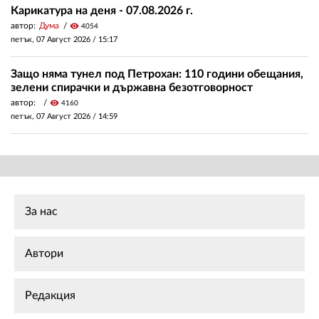
Карикатура на деня - 07.08.2026 г.
автор:
Дума
visibility
4054
петък, 07 Август 2026 /
15:17
Защо няма тунел под Петрохан: 110 години обещания,
зелени спирачки и държавна безотговорност
автор:
visibility
4160
петък, 07 Август 2026 /
14:59
За нас
Автори
Редакция