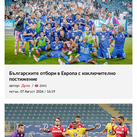
Българските отбори в Европа с изключително
постижение
автор:
Дума
visibility
2041
петък, 07 Август 2026 /
16:19