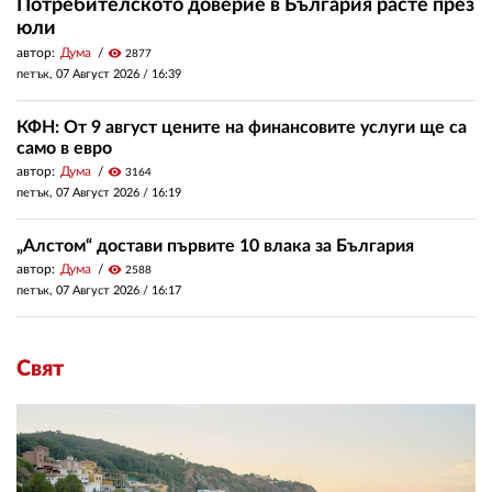
Потребителското доверие в България расте през
юли
автор:
Дума
visibility
2877
петък, 07 Август 2026 /
16:39
КФН: От 9 август цените на финансовите услуги ще са
само в евро
автор:
Дума
visibility
3164
петък, 07 Август 2026 /
16:19
„Алстом“ достави първите 10 влака за България
автор:
Дума
visibility
2588
петък, 07 Август 2026 /
16:17
Свят