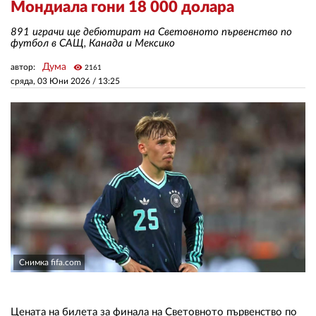
Мондиала гони 18 000 долара
891 играчи ще дебютират на Световното първенство по
ЗА НАС
футбол в САЩ, Канада и Мексико
АВТОРИ
Дума
автор:
visibility
2161
сряда, 03 Юни 2026 /
13:25
РЕДАКЦИЯ
КОНТАКТИ
РЕКЛАМА
АБОНАМЕНТ
УСЛОВИЯ ЗА ПОЛЗВАНЕ
ПОЛИТИКА ЗА БИСКВИТКИТЕ
ПОЛИТИКАТА ЗА
Снимка fifa.com
ПОВЕРИТЕЛНОСТ
Цената на билета за финала на Световното първенство по