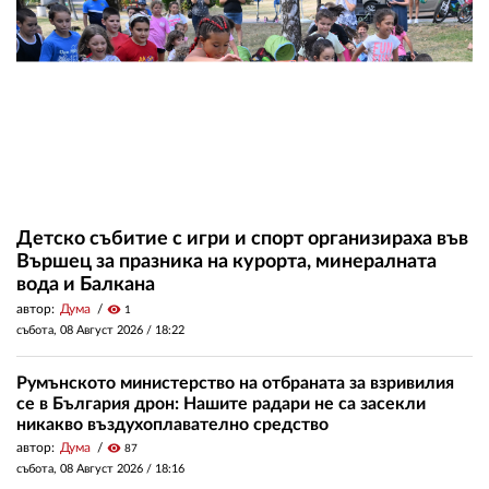
Детско събитие с игри и спорт организираха във
Вършец за празника на курорта, минералната
вода и Балкана
автор:
Дума
visibility
1
събота, 08 Август 2026 /
18:22
Румънското министерство на отбраната за взривилия
се в България дрон: Нашите радари не са засекли
никакво въздухоплавателно средство
автор:
Дума
visibility
87
събота, 08 Август 2026 /
18:16