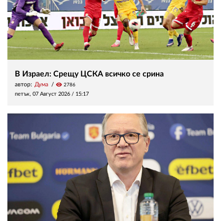
В Израел: Срещу ЦСКА всичко се срина
автор:
Дума
visibility
2786
петък, 07 Август 2026 /
15:17