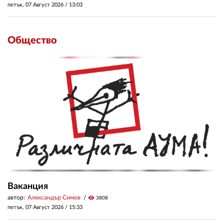
петък, 07 Август 2026 /
13:03
Общество
Ваканция
автор:
Александър Симов
visibility
3808
петък, 07 Август 2026 /
15:33