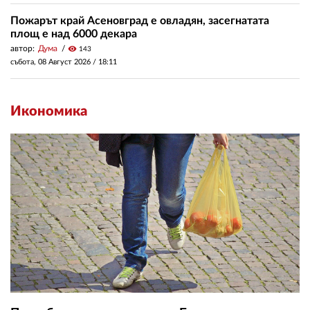
Пожарът край Асеновград е овладян, засегнатата
площ е над 6000 декара
автор:
Дума
visibility
143
събота, 08 Август 2026 /
18:11
Икономика