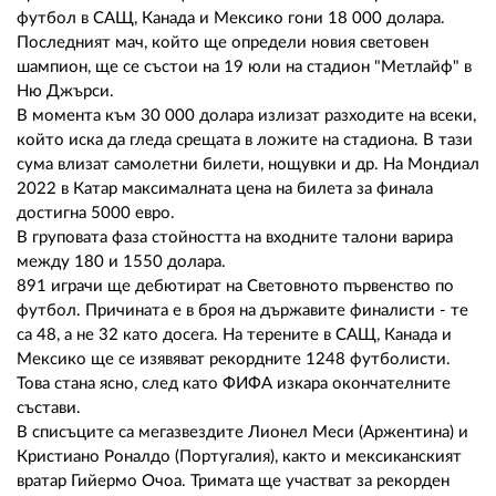
02 975 20 35
футбол в САЩ, Канада и Мексико гони 18 000 долара.
Последният мач, който ще определи новия световен
шампион, ще се състои на 19 юли на стадион "Метлайф" в
Ню Джърси.
В момента към 30 000 долара излизат разходите на всеки,
който иска да гледа срещата в ложите на стадиона. В тази
сума влизат самолетни билети, нощувки и др. На Мондиал
2022 в Катар максималната цена на билета за финала
достигна 5000 евро.
В груповата фаза стойността на входните талони варира
между 180 и 1550 долара.
891 играчи ще дебютират на Световното първенство по
футбол. Причината е в броя на държавите финалисти - те
са 48, а не 32 като досега. На терените в САЩ, Канада и
Мексико ще се изявяват рекордните 1248 футболисти.
Това стана ясно, след като ФИФА изкара окончателните
състави.
В списъците са мегазвездите Лионел Меси (Аржентина) и
Кристиано Роналдо (Португалия), както и мексиканският
вратар Гийермо Очоа. Тримата ще участват за рекорден