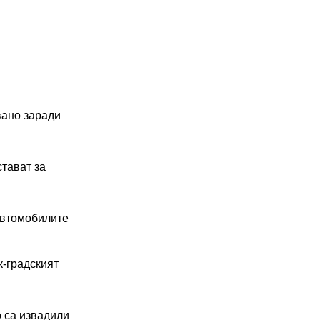
02 975 20 35
вано заради
тават за
 автомобилите
к-градският
о са извадили