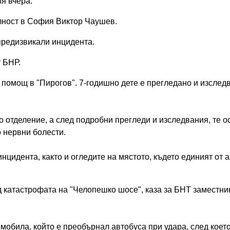
я вчера.
илност в София Виктор Чаушев.
 предизвикали инцидента.
 БНР.
помощ в "Пирогов". 7-годишно дете е прегледано и изслед
тделение, а след подробни прегледи и изследвания, те ос
о нервни болести.
инцидента, както и огледите на мястото, където единият от
д катастрофата на "Челопешко шосе", каза за БНТ заместни
омобила, който е преобърнал автобуса при удара, след коет