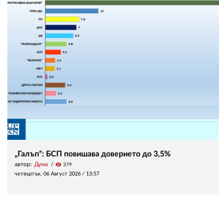
„Галъп“: БСП повишава доверието до 3,5%
автор:
Дума
visibility
379
четвъртък, 06 Август 2026 /
13:57