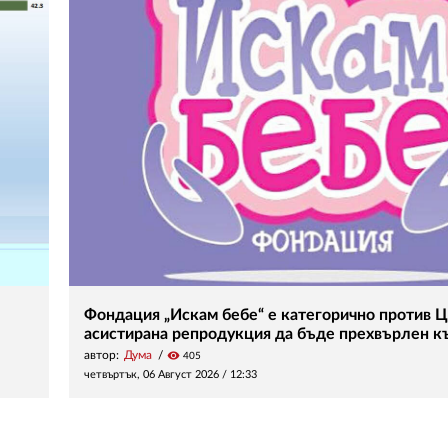
Фондация „Искам бебе“ е категорично против Ц
асистирана репродукция да бъде прехвърлен 
автор:
Дума
visibility
405
четвъртък, 06 Август 2026 /
12:33