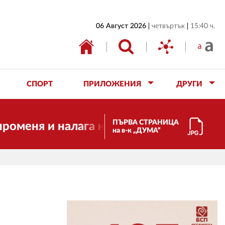
НАЧАЛО
06 Август 2026
четвъртък
15:40 ч.
БЪЛГАРИЯ
ИКОНОМИКА
ИЗБОРИ
СПОРТ
ПРИЛОЖЕНИЯ
ДРУГИ
СВЯТ
ОБЩЕСТВО
ПЪРВА СТРАНИЦА
я и налага необходимостта от трансфор
на в-к „ДУМА“
КУЛТУРА
ЖИВОТ
СПОРТ
ПРИЛОЖЕНИЯ
ДРУГИ