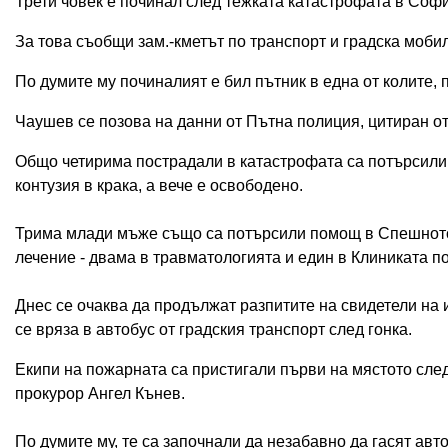
Трети човек е починал след тежката катастрофата в Софи
За това съобщи зам.-кметът по транспорт и градска моб
По думите му починалият е бил пътник в една от колите,
Чаушев се позова на данни от Пътна полиция, цитиран от
Общо четирима пострадали в катастрофата са потърсили 
контузия в крака, а вече е освободено.
Трима млади мъже също са потърсили помощ в Спешното о
лечение - двама в травматологията и един в Клиниката п
Днес се очаква да продължат разпитите на свидетели на 
се вряза в автобус от градския транспорт след гонка.
Екипи на пожарната са пристигали първи на мястото сле
прокурор Ангел Кънев.
По думите му, те са започнали да незабавно да гасят авт