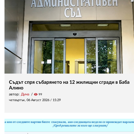
Съдът спря събарянето на 12 жилищни сгради в Баба
Алино
автор:
Дума
visibility
99
четвъртък, 06 Август 2026 /
15:29