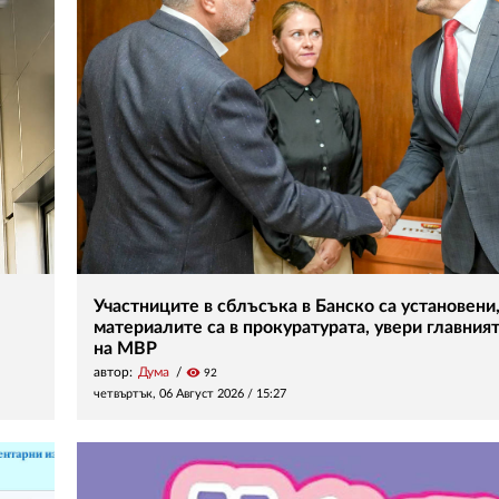
Участниците в сблъсъка в Банско са установени
материалите са в прокуратурата, увери главния
на МВР
автор:
Дума
visibility
92
четвъртък, 06 Август 2026 /
15:27