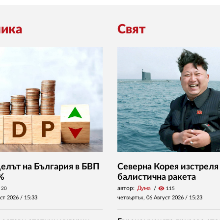
ика
Свят
Делът на България в БВП
Северна Корея изстреля
 %
балистична ракета
автор:
Дума
visibility
20
115
уст 2026 /
15:33
четвъртък, 06 Август 2026 /
15:23