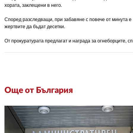
хората, заклещени в него.
Според разследващи, при забавяне с повече от минута е
жертвите да бъдат десетки.
От прокуратурата предлагат и награда за огнеборците, сп
Още от България