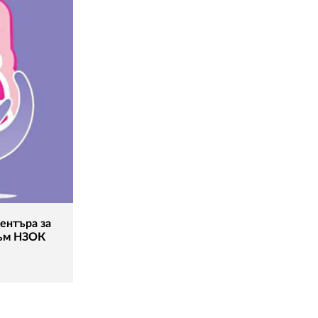
ентъра за
към НЗОК