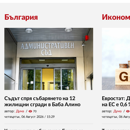
България
Иконом
Съдът спря събарянето на 12
Евростат: 
жилищни сгради в Баба Алино
на ЕС е 0,6
автор:
Дума
visibility
автор:
Дума
visibility
70
четвъртък, 06 Август 2026 /
15:29
четвъртък, 06 Авг