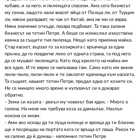
хубаво, и за него, и пиленцата спасени. Ама сега бизнесът
му секна, защото нали внасят яйца от Полша ли, от Турция
ли, някои разправят, че чак от Китай, ама не ми се вярва.
Няма значение откъде, пазара подбиват. Та така залиня
бизнесът на тетин Петре. А беше си измислил изкуствена
квачка за същите тия пиленца. Нещо като приемна майка.
Стар каскет, вързал го за козирката с връвчица за една
пръчка, да го повдигне леко от едната страна, та под него
да се мушват пиленцата. Като под крилото на майка им
все едно. И те вярно се напъхваха там. Само като им викне
пили-пили, пили-пили и те заклатят краченца към каскета.
Та същият, нашият тетин Петре, продал една от козите си.
Не се минало много време и купувачът си я докарал
обратно.
- Земи си козата - рекъл му човекът бая яден. - Много е
галена. На мене ми требува коза за дамазлък. Назлън
кокона си имам.
- Ами ако искаш да ти пуща млекце и яренца да ти близни,
ще я посрещаш на портата кога се връща от паша. Рекох ти
на галено да й думаш - напомнил тетин Петре