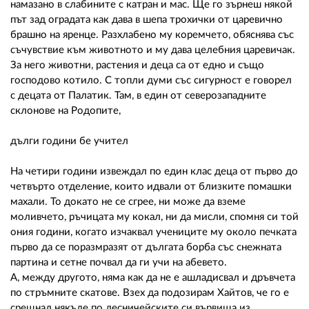
намазано в слабините с катран и мас. Ще го зърнеш някой
път зад оградата как дава в шепа трохички от царевично
брашно на яренце. Разхлабено му коремчето, обяснява със
съчувствие към животното и му дава целебния царевичак.
За него животни, растения и деца са от едно и също
господово котило. С топли думи със сигурност е говорел
с децата от Палатик. Там, в един от северозападните
склонове на Родопите,
дълги години бе учител
На четири години извеждал по един клас деца от първо до
четвърто отделение, които идвали от близките помашки
махали. То докато не се сгрее, ни може да вземе
моливчето, ръчицата му кокал, ни да мисли, спомня си той
ония години, когато изчаквал учениците му около печката
първо да се поразмразят от дългата борба със снежната
партина и сетне почвал да ги учи на абевето.
А, между другото, няма как да не е ашладисвал и дръвчета
по стръмните скатове. Взех да подозирам Хайтов, че го е
срещнал някъде по лесничейските си вървища из