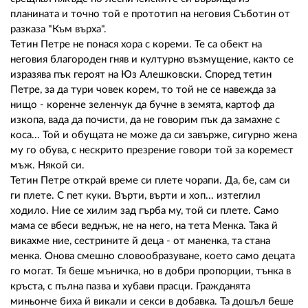
планината и точно той е прототип на неговия Съботин от
разказа "Към върха".
Тетин Петре не понася хора с кореми. Те са обект на
неговия благороден гняв и културно възмущение, както се
изразява пък героят на Юз Алешковски. Според тетин
Петре, за да тури човек корем, то той не се навежда за
нищо - коренче зеленчук да бучне в земята, картоф да
изкопа, вада да почисти, да не говорим пък да замахне с
коса... Той и обущата не може да си завърже, сигурно жена
му го обува, с нескрито презрение говори той за коремест
мъж. Някой си.
Тетин Петре открай време си плете чорапи. Да, бе, сам си
ги плете. С пет куки. Върти, върти и хоп... изтеглил
ходило. Ние се хилим зад гърба му, той си плете. Само
мама се вбеси веднъж, не на него, на тета Менка. Така й
викахме ние, сестрините й деца - от маненка, та стана
менка. Онова смешно словообразуване, което само децата
го могат. Тя беше мъничка, но в добри пропорции, тънка в
кръста, с пълна пазва и хубави прасци. Гражданята
миньонче биха й викали и секси в добавка. Та дошъл беше