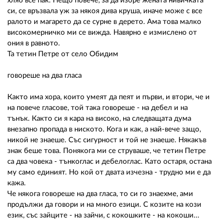
02 975 20 35
хляб все пак. Нещо повече, за да изоре жената нивичката
си, се връзвала уж за някоя дива круша, иначе може с все
ралото и магарето да се сурне в дерето. Ама това малко
високомерничко ми се вижда. Навярно е измислено от
ония в равното.
Та тетин Петре от село Обидим
говореше на два гласа
Както има хора, които умеят да пеят и първи, и втори, че и
на повече гласове, той така говореше - на дебел и на
тънък. Както си я кара на високо, на следващата дума
внезапно пропада в ниското. Кога и как, а най-вече защо,
никой не знаеше. Със сигурност и той не знаеше. Някакъв
знак беше това. Понякога ми се струваше, че тетин Петре
са два човека - тънкоглас и дебелоглас. Като остаря, остана
му само единият. Но кой от двата изчезна - трудно ми е да
кажа.
Че някога говореше на два гласа, то си го знаехме, ами
продължи да говори и на много езици. С козите на кози
език, със зайците - на зайчи, с кокошките - на кокоши...