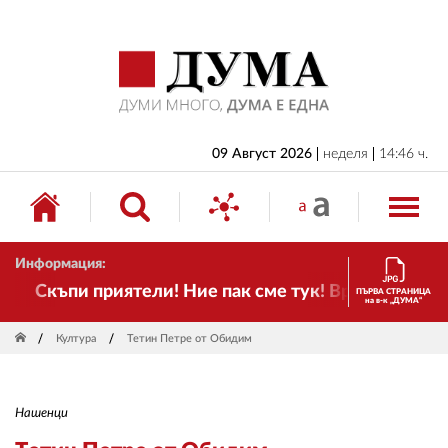
НАЧАЛО
БЪЛГАРИЯ
ИКОНОМИКА
ИЗБОРИ
09 Август 2026
неделя
14:46 ч.
СВЯТ
ОБЩЕСТВО
Информация:
КУЛТУРА
Скъпи приятели! Ние пак сме тук! Времето се пром
ПЪРВА СТРАНИЦА
на в-к „ДУМА“
ЖИВОТ
Култура
Тетин Петре от Обидим
СПОРТ
ПРИЛОЖЕНИЯ
Нашенци
ДРУГИ