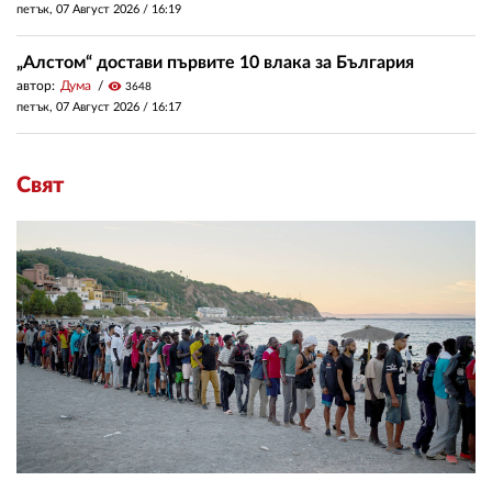
петък, 07 Август 2026 /
16:19
„Алстом“ достави първите 10 влака за България
автор:
Дума
visibility
3648
петък, 07 Август 2026 /
16:17
Свят