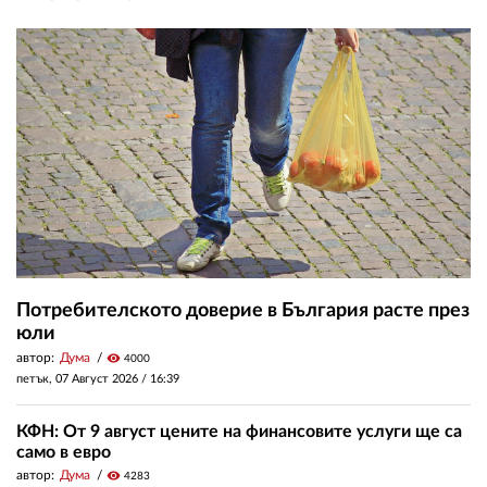
Потребителското доверие в България расте през
юли
автор:
Дума
visibility
4000
петък, 07 Август 2026 /
16:39
КФН: От 9 август цените на финансовите услуги ще са
само в евро
автор:
Дума
visibility
4283