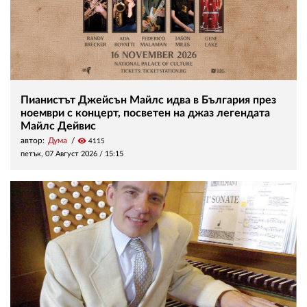
Пианистът Джейсън Майлс идва в България през
ноември с концерт, посветен на джаз легендата
Майлс Дейвис
автор:
Дума
visibility
4115
петък, 07 Август 2026 /
15:15