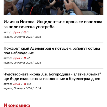
Илияна Йотова: Инцидентът с дрона се използва
за политическа употреба
автор:
Дума
visibility
2
неделя, 09 Август 2026 /
11:38
Пожарът край Асеновград е потушен, районът остава
под наблюдение
автор:
Дума
visibility
46
неделя, 09 Август 2026 /
10:26
Чудотворната икона „Св. Богородица - златна ябълка”
ще бъде изложена за поклонение в Крумовград днес
автор:
Дума
visibility
335
неделя, 09 Август 2026 /
10:14
Икономика