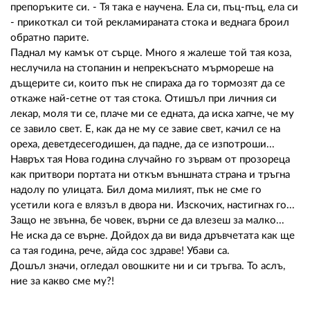
препоръките си. - Тя така е научена. Ела си, пъц-пъц, ела си
- прикоткал си той рекламираната стока и веднага броил
обратно парите.
Паднал му камък от сърце. Много я жалеше той тая коза,
неслучила на стопанин и непрекъснато мърмореше на
дъщерите си, които пък не спираха да го тормозят да се
откаже най-сетне от тая стока. Отишъл при личния си
лекар, моля ти се, плаче ми се едната, да иска хапче, че му
се завило свет. Е, как да не му се завие свет, качил се на
ореха, деветдесегодишен, да падне, да се изпотроши...
Навръх тая Нова година случайно го зървам от прозореца
как притвори портата ни откъм външната страна и тръгна
надолу по улицата. Бил дома милият, пък не сме го
усетили кога е влязъл в двора ни. Изскочих, настигнах го...
Защо не звънна, бе човек, върни се да влезеш за малко...
Не иска да се върне. Дойдох да ви вида дръвчетата как ще
са тая година, рече, айда сос здраве! Убави са.
Дошъл значи, огледал овошките ни и си тръгва. То аслъ,
ние за какво сме му?!