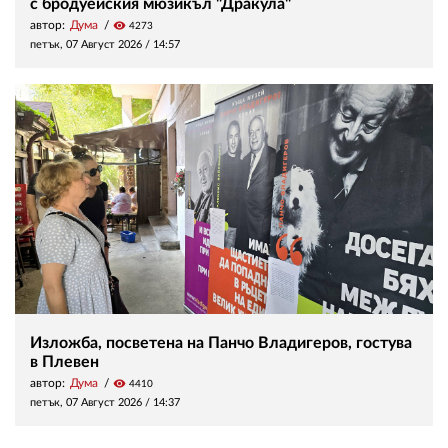
с бродуейския мюзикъл "Дракула"
автор:
Дума
visibility
4273
петък, 07 Август 2026 /
14:57
Изложба, посветена на Панчо Владигеров, гостува
в Плевен
автор:
Дума
visibility
4410
петък, 07 Август 2026 /
14:37