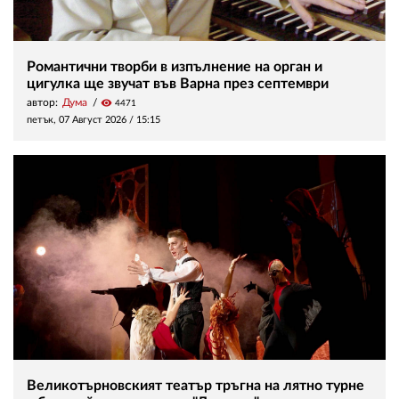
Романтични творби в изпълнение на орган и
цигулка ще звучат във Варна през септември
автор:
Дума
visibility
4471
петък, 07 Август 2026 /
15:15
Великотърновският театър тръгна на лятно турне