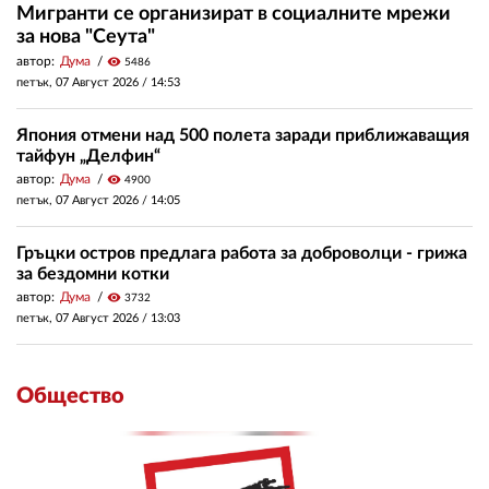
Мигранти се организират в социалните мрежи
за нова "Сеута"
автор:
Дума
visibility
5486
петък, 07 Август 2026 /
14:53
Япония отмени над 500 полета заради приближаващия
тайфун „Делфин“
автор:
Дума
visibility
4900
петък, 07 Август 2026 /
14:05
Гръцки остров предлага работа за доброволци - грижа
за бездомни котки
автор:
Дума
visibility
3732
петък, 07 Август 2026 /
13:03
Общество