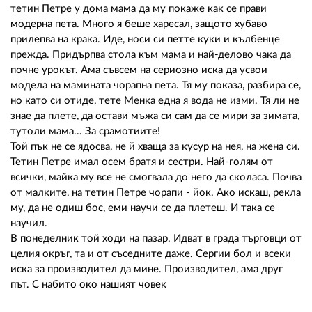
тетин Петре у дома мама да му покаже как се прави
модерна пета. Много я беше харесал, защото хубаво
прилепва на крака. Иде, носи си петте куки и кълбенце
прежда. Придърпва стола към мама и най-делово чака да
почне урокът. Ама съвсем на сериозно иска да усвои
модела на мамината чорапна пета. Тя му показа, разбира се,
но като си отиде, тете Менка една я вода не изми. Тя ли не
знае да плете, да остави мъжа си сам да се мири за зимата,
тутоли мама... За срамотиите!
Той пък не се ядосва, не й хваща за кусур на нея, на жена си.
Тетин Петре имал осем братя и сестри. Най-голям от
всички, майка му все не смогвала до него да сколаса. Почва
от малките, на тетин Петре чорапи - йок. Ако искаш, рекла
му, да не одиш бос, еми научи се да плетеш. И така се
научил.
В понеделник той ходи на пазар. Идват в града търговци от
целия окръг, та и от съседните даже. Сергии бол и всеки
иска за производител да мине. Производител, ама друг
път. С набито око нашият човек