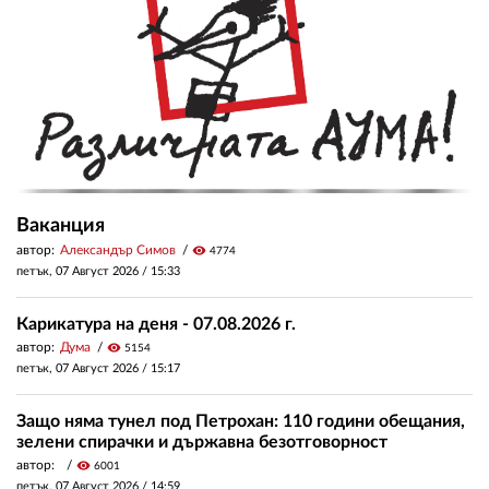
Ваканция
автор:
Александър Симов
visibility
4774
петък, 07 Август 2026 /
15:33
Карикатура на деня - 07.08.2026 г.
автор:
Дума
visibility
5154
петък, 07 Август 2026 /
15:17
Защо няма тунел под Петрохан: 110 години обещания,
зелени спирачки и държавна безотговорност
автор:
visibility
6001
петък, 07 Август 2026 /
14:59