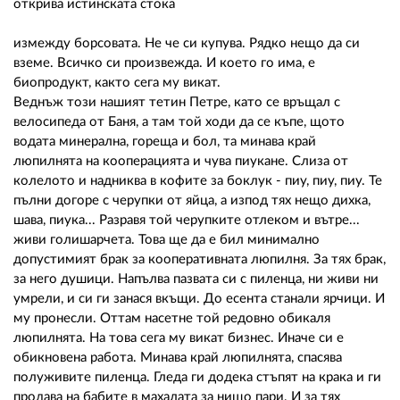
открива истинската стока
измежду борсовата. Не че си купува. Рядко нещо да си
вземе. Всичко си произвежда. И което го има, е
биопродукт, както сега му викат.
Веднъж този нашият тетин Петре, като се връщал с
велосипеда от Баня, а там той ходи да се къпе, щото
водата минерална, гореща и бол, та минава край
люпилнята на кооперацията и чува пиукане. Слиза от
колелото и надниква в кофите за боклук - пиу, пиу, пиу. Те
пълни догоре с черупки от яйца, а изпод тях нещо дихка,
шава, пиука... Разравя той черупките отлеком и вътре...
живи голишарчета. Това ще да е бил минимално
допустимият брак за кооперативната люпилня. За тях брак,
за него душици. Напълва пазвата си с пиленца, ни живи ни
умрели, и си ги занася вкъщи. До есента станали ярчици. И
му пронесли. Оттам насетне той редовно обикаля
люпилнята. На това сега му викат бизнес. Иначе си е
обикновена работа. Минава край люпилнята, спасява
полуживите пиленца. Гледа ги додека стъпят на крака и ги
продава на бабите в махалата за нищо пари. И за тях