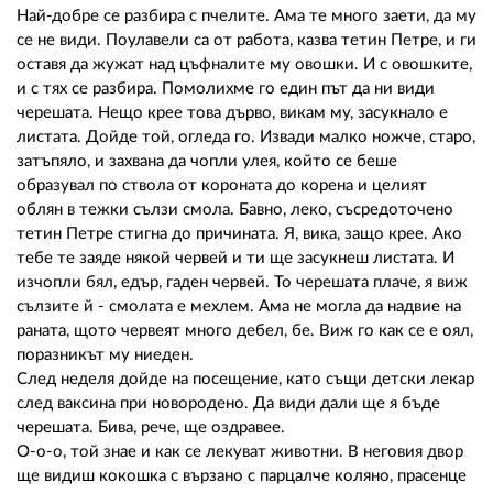
Най-добре се разбира с пчелите. Ама те много заети, да му
се не види. Поулавели са от работа, казва тетин Петре, и ги
оставя да жужат над цъфналите му овошки. И с овошките,
и с тях се разбира. Помолихме го един път да ни види
черешата. Нещо крее това дърво, викам му, засукнало е
листата. Дойде той, огледа го. Извади малко ножче, старо,
затъпяло, и захвана да чопли улея, който се беше
образувал по ствола от короната до корена и целият
облян в тежки сълзи смола. Бавно, леко, съсредоточено
тетин Петре стигна до причината. Я, вика, защо крее. Ако
тебе те заяде някой червей и ти ще засукнеш листата. И
изчопли бял, едър, гаден червей. То черешата плаче, я виж
сълзите й - смолата е мехлем. Ама не могла да надвие на
раната, щото червеят много дебел, бе. Виж го как се е оял,
поразникът му ниеден.
След неделя дойде на посещение, като същи детски лекар
след ваксина при новородено. Да види дали ще я бъде
черешата. Бива, рече, ще оздравее.
О-о-о, той знае и как се лекуват животни. В неговия двор
ще видиш кокошка с вързано с парцалче коляно, прасенце