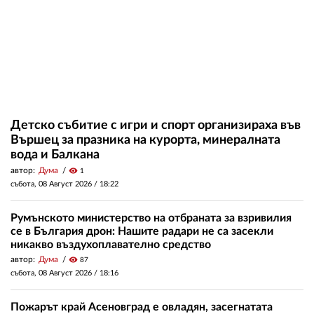
Детско събитие с игри и спорт организираха във
Вършец за празника на курорта, минералната
вода и Балкана
автор:
Дума
visibility
1
събота, 08 Август 2026 /
18:22
Румънското министерство на отбраната за взривилия
се в България дрон: Нашите радари не са засекли
никакво въздухоплавателно средство
автор:
Дума
visibility
87
събота, 08 Август 2026 /
18:16
Пожарът край Асеновград е овладян, засегнатата