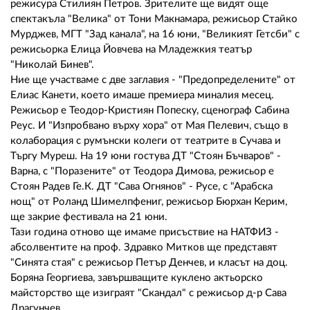
режисура Стилиян Петров. Зрителите ще видят още
спектакъла "Велика" от Тони Макнамара, режисьор Стайко
Мурджев, МГТ "Зад канала", на 16 юни, "Великият Гетсби" с
режисьорка Елица Йовчева на Младежкия театър
"Николай Бинев".
Ние ще участваме с две заглавия - "Предопределените" от
Елиас Канети, което имаше премиера миналия месец.
Режисьор е Теодор-Кристиян Попеску, сценограф Сабина
Реус. И "Изпробвано върху хора" от Мая Пелевич, също в
колаборация с румънски колеги от театрите в Сучава и
Търгу Муреш. На 19 юни гостува ДТ "Стоян Бъчваров" -
Варна, с "Поразените" от Теодора Димова, режисьор е
Стоян Радев Ге.К. ДТ "Сава Огнянов" - Русе, с "Арабска
нощ" от Роланд Шимелпфениг, режисьор Бюрхан Керим,
ще закрие фестивала на 21 юни.
Тази година отново ще имаме присъствие на НАТФИЗ -
абсолвентите на проф. Здравко Митков ще представят
"Синята стая" с режисьор Петър Денчев, и класът на доц.
Боряна Георгиева, завършващите куклено актьорско
майсторство ще изиграят "Скандал" с режисьор д-р Сава
Драгунчев.