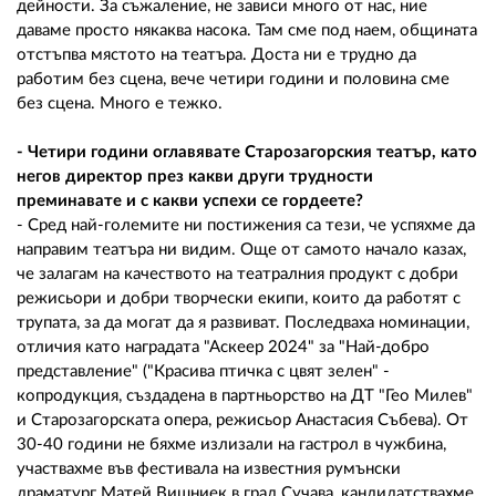
дейности. За съжаление, не зависи много от нас, ние
даваме просто някаква насока. Там сме под наем, общината
отстъпва мястото на театъра. Доста ни е трудно да
работим без сцена, вече четири години и половина сме
без сцена. Много е тежко.
- Четири години оглавявате Старозагорския театър, като
негов директор през какви други трудности
преминавате и с какви успехи се гордеете?
- Сред най-големите ни постижения са тези, че успяхме да
направим театъра ни видим. Още от самото начало казах,
че залагам на качеството на театралния продукт с добри
режисьори и добри творчески екипи, които да работят с
трупата, за да могат да я развиват. Последваха номинации,
отличия като наградата "Аскеер 2024" за "Най-добро
представление" ("Красива птичка с цвят зелен" -
копродукция, създадена в партньорство на ДТ "Гео Милев"
и Старозагорската опера, режисьор Анастасия Събева). От
30-40 години не бяхме излизали на гастрол в чужбина,
участвахме във фестивала на известния румънски
драматург Матей Вишниек в град Сучава, кандидатствахме