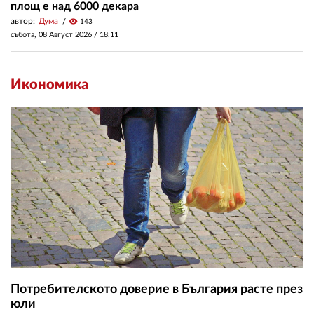
площ е над 6000 декара
автор:
Дума
visibility
143
събота, 08 Август 2026 /
18:11
Икономика
Потребителското доверие в България расте през
юли