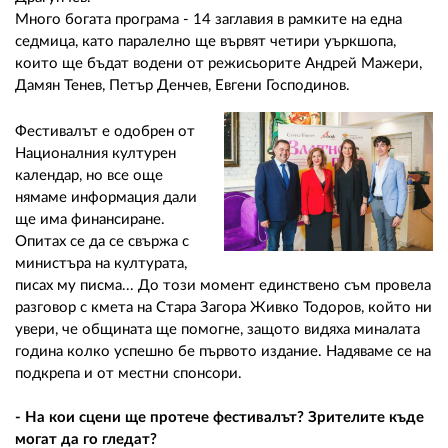
Много богата програма - 14 заглавия в рамките на една
седмица, като паралелно ще вървят четири уъркшопа,
които ще бъдат водени от режисьорите Андрей Мажери,
Дамян Тенев, Петър Денчев, Евгени Господинов.
Фестивалът е одобрен от
Националния културен
календар, но все още
нямаме информация дали
ще има финансиране.
Опитах се да се свържа с
министъра на културата,
писах му писма... До този момент единствено съм провела
разговор с кмета на Стара Загора Живко Тодоров, който ни
увери, че общината ще помогне, защото видяха миналата
година колко успешно бе първото издание. Надяваме се на
подкрепа и от местни спонсори.
- На кои сцени ще протече фестивалът? Зрителите къде
могат да го гледат?