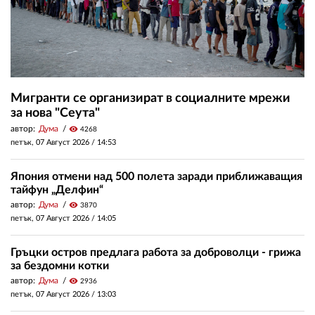
Мигранти се организират в социалните мрежи
за нова "Сеута"
автор:
Дума
visibility
4268
петък, 07 Август 2026 /
14:53
Япония отмени над 500 полета заради приближаващия
тайфун „Делфин“
автор:
Дума
visibility
3870
петък, 07 Август 2026 /
14:05
Гръцки остров предлага работа за доброволци - грижа
за бездомни котки
автор:
Дума
visibility
2936
петък, 07 Август 2026 /
13:03