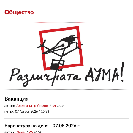
Общество
Ваканция
автор:
Александър Симов
visibility
3808
петък, 07 Август 2026 /
15:33
Карикатура на деня - 07.08.2026 г.
автор:
Дума
visibility
4054