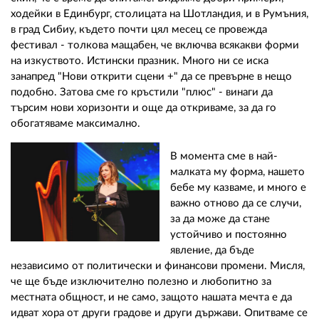
ходейки в Единбург, столицата на Шотландия, и в Румъния,
в град Сибиу, където почти цял месец се провежда
фестивал - толкова мащабен, че включва всякакви форми
на изкуството. Истински празник. Много ни се иска
занапред "Нови открити сцени +" да се превърне в нещо
подобно. Затова сме го кръстили "плюс" - винаги да
търсим нови хоризонти и още да откриваме, за да го
обогатяваме максимално.
В момента сме в най-
малката му форма, нашето
бебе му казваме, и много е
важно отново да се случи,
за да може да стане
устойчиво и постоянно
явление, да бъде
независимо от политически и финансови промени. Мисля,
че ще бъде изключително полезно и любопитно за
местната общност, и не само, защото нашата мечта е да
идват хора от други градове и други държави. Опитваме се