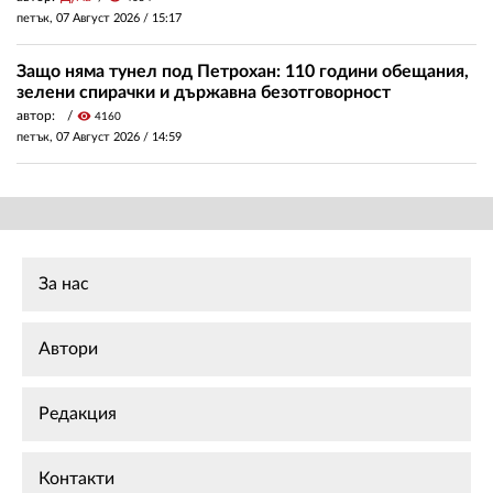
петък, 07 Август 2026 /
15:17
Защо няма тунел под Петрохан: 110 години обещания,
зелени спирачки и държавна безотговорност
автор:
visibility
4160
петък, 07 Август 2026 /
14:59
За нас
Автори
Редакция
Контакти