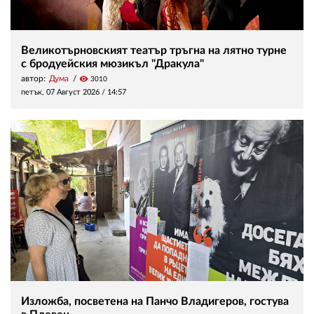
Великотърновският театър тръгна на лятно турне
с бродуейския мюзикъл "Дракула"
автор:
Дума
visibility
3010
петък, 07 Август 2026 /
14:57
Изложба, посветена на Панчо Владигеров, гостува