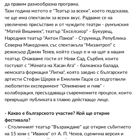
да правим разнообразна програма.
Тази година мотото е "Театър за всеки", което подсказва,
че ще има спектакли за всеки вкус. Радваме се на
увеличено присъствие и от чуждите театри - румънския
"Матей Вишниек", театър "Екселсиор" - Букурещ,
Народния театър "Антон Панов" - Струмица, Република
Северна Македония, със спектакъла "Мизантроп" с
режисьор Дамян Тенев, който също е и на щат в нашия
театър. Очакваме гости от Нови Сад, Сърбия, които
гостуват с "Жената на Хасан Ага" - балканска балада,
немската формация "Лигна", която заедно с българските
артисти Стефан Щерев и Емилиян Гацов са подготвили
любопитен експеримент "Опиянение и гняв" -
колаборация, пресъздаваща съвременните процеси, които
превръщат публиката в главно действащо лице.
- Какво е българското участие? Кой ще открие
фестивала?
- Столичният театър "Възраждане" ще открие събитието
на 15 юни с "Иванов" от А. П. Чехов, сценична версия и