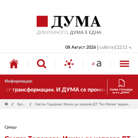
НАЧАЛО
БЪЛГАРИЯ
ИКОНОМИКА
ИЗБОРИ
08 Август 2026
събота
22:11 ч.
СВЯТ
ОБЩЕСТВО
Информация:
КУЛТУРА
т трансформации. И ДУМА се променя и става електро
ПЪРВА СТРАНИЦА
на в-к „ДУМА“
ЖИВОТ
Култура
Светла Тодорова: Искам да направя ДТ "Гео Милев" видим за България и чужбина
СПОРТ
ПРИЛОЖЕНИЯ
Срещи
ДРУГИ