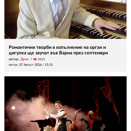
Романтични творби в изпълнение на орган и
цигулка ще звучат във Варна през септември
автор:
Дума
visibility
3223
петък, 07 Август 2026 /
15:15