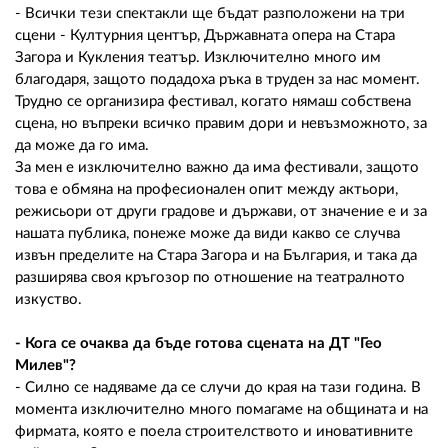
- Всички тези спектакли ще бъдат разположени на три
сцени - Културния център, Държавната опера на Стара
Загора и Кукления театър. Изключително много им
благодаря, защото подадоха ръка в труден за нас момент.
Трудно се организира фестивал, когато нямаш собствена
сцена, но въпреки всичко правим дори и невъзможното, за
да може да го има.
За мен е изключително важно да има фестивали, защото
това е обмяна на професионален опит между актьори,
режисьори от други градове и държави, от значение е и за
нашата публика, понеже може да види какво се случва
извън пределите на Стара Загора и на България, и така да
разширява своя кръгозор по отношение на театралното
изкуство.
- Кога се очаква да бъде готова сцената на ДТ "Гео
Милев"?
- Силно се надяваме да се случи до края на тази година. В
момента изключително много помагаме на общината и на
фирмата, която е поела строителството и иновативните