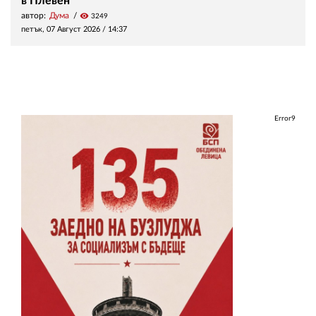
в Плевен
автор:
Дума
visibility
3249
петък, 07 Август 2026 /
14:37
Error9