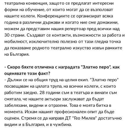
театрална конвенция, защото се предлагат интересни
форми на обучение, от които могат да се възползват
нашите колеги. Конференциите се организират всяка
година в различни държави и когато ние сме домакини,
можем да представим нашия репертоар пред всички над
30 страни. Създават се контакти, възможности за работа и
мобилност, изключително полезно от тази гледна точка
да показваме родното театрално изкуство извън рамките
на България.
- Скоро бяхте отличена с наградата "Златно перо", как
оценявате този факт?
- Дължи се на общия труд на целия екип. "Златно перо"
посвещавам на цялата трупа, на всички колеги, с които
работим заедно. 28 години съм в театъра и винаги съм
смятала, че нашите актьори заслужават да бъдат
забелязани, видени и отразени. Това е моята битка в
момента. Искам нашият професионален опит да бъде
оценен. Стремя се да направя ДТ "Гео Милев" достатъчно
видим и в България, и в чужбина.