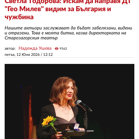
Светла Тодорова: Искам да направя ДТ
"Гео Милев" видим за България и
чужбина
ЗА НАС
Нашите актьори заслужават да бъдат забелязани, видени
АВТОРИ
и отразени. Това е моята битка, казва директорката на
Старозагорския театър
РЕДАКЦИЯ
Надежда Ушева
автор:
visibility
9562
КОНТАКТИ
петък, 12 Юни 2026 /
12:12
РЕКЛАМА
АБОНАМЕНТ
УСЛОВИЯ ЗА ПОЛЗВАНЕ
ПОЛИТИКА ЗА БИСКВИТКИТЕ
ПОЛИТИКАТА ЗА
ПОВЕРИТЕЛНОСТ