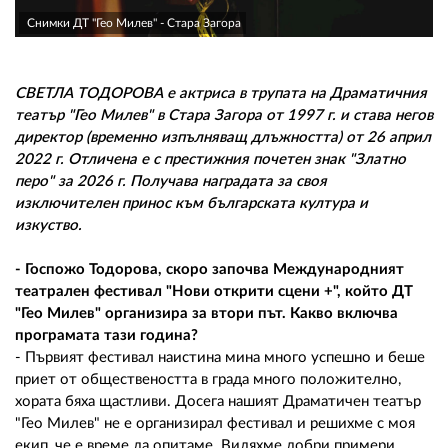
02 975 20 35
Снимки ДТ "Гео Милев" - Стара Загора
СВЕТЛА ТОДОРОВА е актриса в трупата на Драматичния
театър "Гео Милев" в Стара Загора от 1997 г. и става негов
директор (временно изпълняващ длъжността) от 26 април
2022 г. Отличена е с престижния почетен знак "Златно
перо" за 2026 г. Получава наградата за своя
изключителен принос към българската култура и
изкуство.
- Госпожо Тодорова, скоро започва Международният
театрален фестивал "Нови открити сцени +", който ДТ
"Гео Милев" организира за втори път. Какво включва
програмата тази година?
- Първият фестивал наистина мина много успешно и беше
приет от обществеността в града много положително,
хората бяха щастливи. Досега нашият Драматичен театър
"Гео Милев" не е организирал фестивал и решихме с моя
екип, че е време да опитаме. Видяхме добри примери,