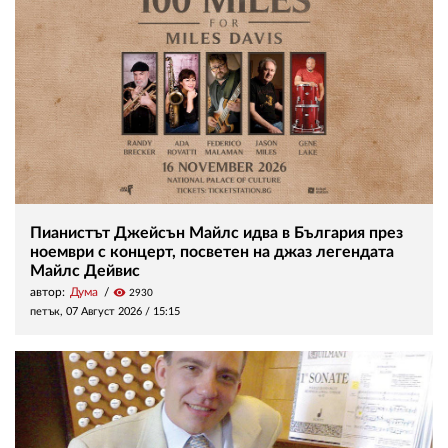
Пианистът Джейсън Майлс идва в България през
ноември с концерт, посветен на джаз легендата
Майлс Дейвис
автор:
Дума
visibility
2930
петък, 07 Август 2026 /
15:15