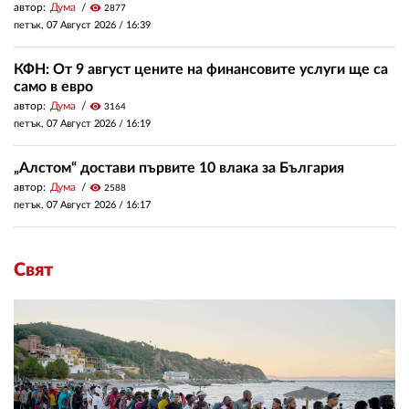
автор:
Дума
visibility
2877
петък, 07 Август 2026 /
16:39
КФН: От 9 август цените на финансовите услуги ще са
само в евро
автор:
Дума
visibility
3164
петък, 07 Август 2026 /
16:19
„Алстом“ достави първите 10 влака за България
автор:
Дума
visibility
2588
петък, 07 Август 2026 /
16:17
Свят