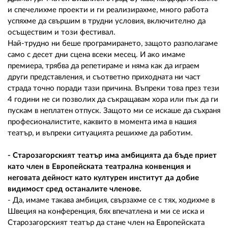
и спечелихме проекти и ги реализирахме, много работа
успяхме да свършим в трудни условия, включително да
осъществим и този фестивал.
Най-трудно ни беше програмирането, защото разполагаме
само с десет дни сцена всеки месец. И ако имаме
премиера, трябва да репетираме и няма как да играем
други представления, и съответно приходната ни част
страда точно поради тази причина. Въпреки това през тези
4 години не си позволих да съкращавам хора или пък да ги
пускам в неплатен отпуск. Защото ми се искаше да съхраня
професионалистите, каквито в момента има в нашия
театър, и въпреки ситуацията решихме да работим.
- Старозагорският театър има амбицията да бъде приет
като член в Европейската театрална конвенция и
неговата дейност като културен институт да добие
видимост сред останалите членове.
- Да, имаме такава амбиция, свързахме се с тях, ходихме в
Швеция на конференция, бях впечатлена и ми се иска и
Старозагорският театър да стане член на Европейската